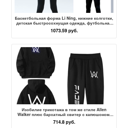
Баскетбольная форма Li Ning, нижние колготки,
детская быстросохнущая одежда, футбольная
форма для мальчиков, спортивные костюмы
1073.59 руб.
для бега
Изобилие трикотажа в том же стиле Allen
Walker плюс бархатный свитер с капюшоном,
мужская молодежная студенческая куртка 2025
714.8 руб.
года, осенне-зимняя одежда в тренде