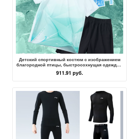
Детский спортивный костюм с изображением
благородной птицы, быстросохнущая одежда с
короткими рукавами для мальчиков, новинка
911.91 руб.
2026 года, летняя спортивная одежда для
девочек, летняя одежда для больших детей