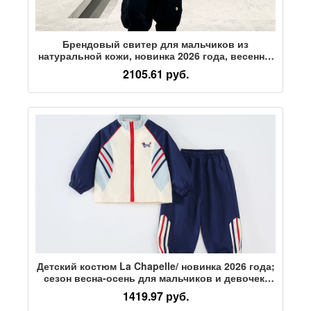
Брендовый свитер для мальчиков из
натуральной кожи, новинка 2026 года, весенне-
осенняя детская красивая и модная весенняя
2105.61 руб.
одежда, спортивная одежда для больших детей
Детский костюм La Chapelle/ новинка 2026 года;
сезон весна-осень для мальчиков и девочек;
спортивная куртка на молнии для отдыха;
1419.97 руб.
тренд из двух предметов