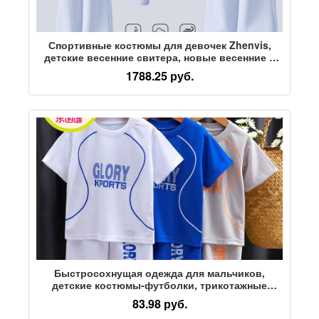
Спортивные костюмы для девочек Zhenvis,
детские весенние свитера, новые весенние и
осенние куртки для девочек 2026 года, большие
1788.25 руб.
детские штаны
Быстросохнущая одежда для мальчиков,
детские костюмы-футболки, трикотажные
изделия с короткими рукавами, летняя тонкая
83.98 руб.
спортивная дышащая одежда для тренировок,