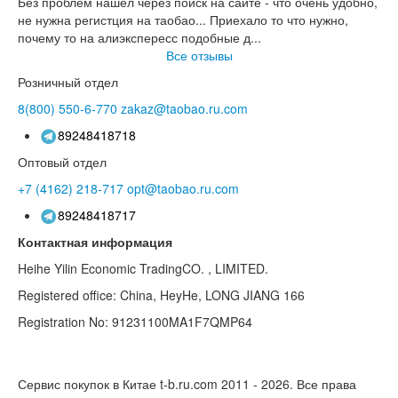
Без проблем нашел через поиск на сайте - что очень удобно,
не нужна регистция на таобао... Приехало то что нужно,
почему то на алиэкспересс подобные д...
Все отзывы
Розничный отдел
8(800)
550-6-770
zakaz@taobao.ru.com
89248418718
Оптовый отдел
+7 (4162)
218-717
opt@taobao.ru.com
89248418717
Контактная информация
Heihe Yilin Economic TradingCO. , LIMITED.
Registered office: China, HeyHe, LONG JIANG 166
Registration No: 91231100MA1F7QMP64
Сервис покупок в Китае t-b.ru.com 2011 - 2026.
Все права