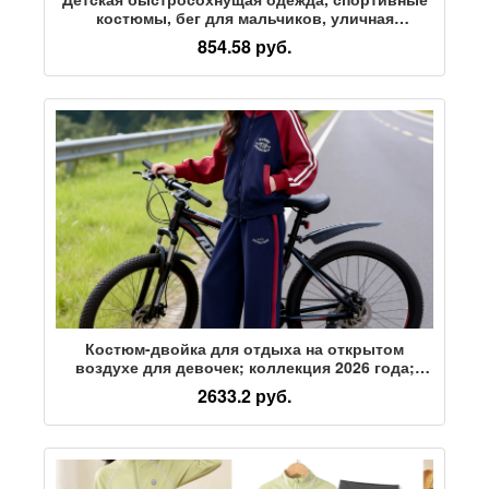
костюмы, бег для мальчиков, уличная
солнцезащитная одежда, детская футбольная
854.58 руб.
форма больших размеров, брюки с длинными
рукавами, альпинизм
Костюм-двойка для отдыха на открытом
воздухе для девочек; коллекция 2026 года;
сезон весна-осень; новый стиль; спортивный
2633.2 руб.
костюм для больших мальчиков и девочек;
детский свитер в западном стиле