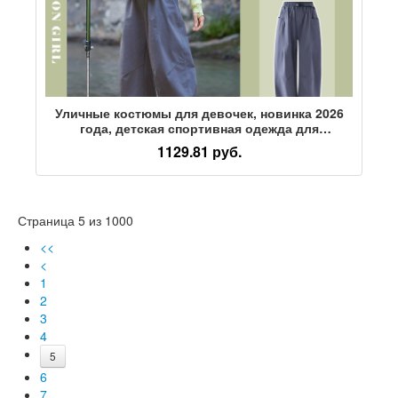
Уличные костюмы для девочек, новинка 2026
года, детская спортивная одежда для
альпинизма, быстросохнущие штаны для
1129.81 руб.
больших детей, весенние куртки, одежда для
альпинизма
Страница 5 из 1000
<<
<
1
2
3
4
5
6
7