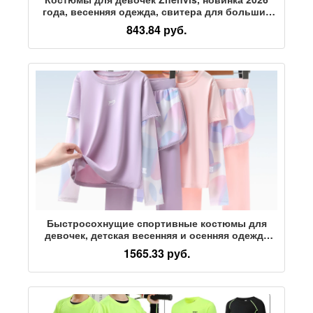
года, весенняя одежда, свитера для больших
мальчиков и девочек, детская спортивная
843.84 руб.
одежда, брюки, весенние Б
Быстросохнущие спортивные костюмы для
девочек, детская весенняя и осенняя одежда
для занятий настольным теннисом, одежда для
1565.33 руб.
занятий йогой для больших детей, бадминтон,
теннис