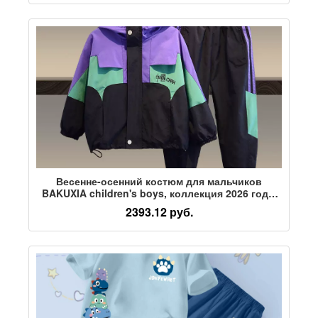
Весенне-осенний костюм для мальчиков
BAKUXIA children's boys, коллекция 2026 года,
корейская версия куртки для занятий спортом и
2393.12 руб.
отдыха, куртка-двойка в тон костюму