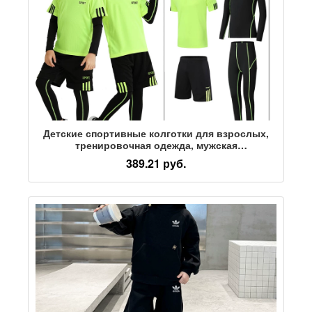
Детские спортивные колготки для взрослых,
тренировочная одежда, мужская
быстросохнущая одежда для бега,
389.21 руб.
баскетбольный футбольный тренировочный
костюм для родителей и детей