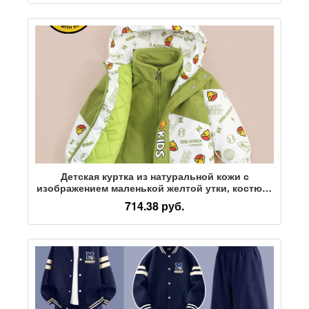
Детская куртка из натуральной кожи с
изображением маленькой желтой утки, костюм-
двойка, осенне-зимняя куртка-тройка для
714.38 руб.
девочек, трендовая детская куртка-двойка для
мальчиков