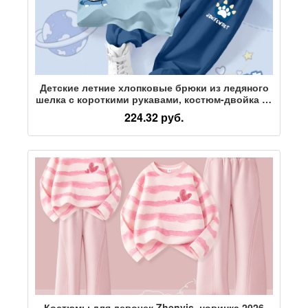
Детские летние хлопковые брюки из ледяного
шелка с короткими рукавами, костюм-двойка из
двух предметов, новая красивая футболка для
224.32 руб.
мальчиков, детская одежда с героями
мультфильмов
Костюмы для девочек Zhenvis, новинка 2026