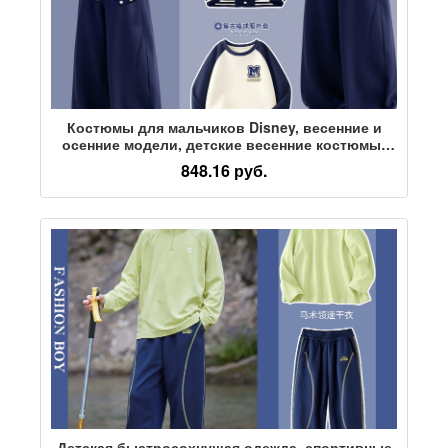
Костюмы для мальчиков Disney, весенние и
осенние модели, детские весенние костюмы-
тройки, новая детская одежда 2026 года,
848.16 руб.
мужская весенняя одежда для мальчиков
Детская быстросохнущая одежда, спортивные