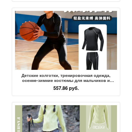
шорты-двойки
Детские колготки, тренировочная одежда,
осенне-зимние костюмы для мальчиков и
девочек, учащихся начальной школы,
557.86 руб.
быстросохнущая спортивная одежда для
фитнеса и баскетбола