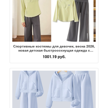
Спортивные костюмы для девочек, весна 2026,
новая детская быстросохнущая одежда с
длинными рукавами, одежда для занятий
1001.19 руб.
бадминтоном и физкультурой для девочек