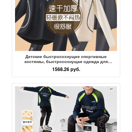
Детские быстросохнущие спортивные
костюмы, быстросохнущая одежда для
мальчиков, одежда для тренировок по
1568.26 руб.
баскетболу, одежда для девочек, играющих в
бадминтон, осенне-зимний утепленный новый
стиль