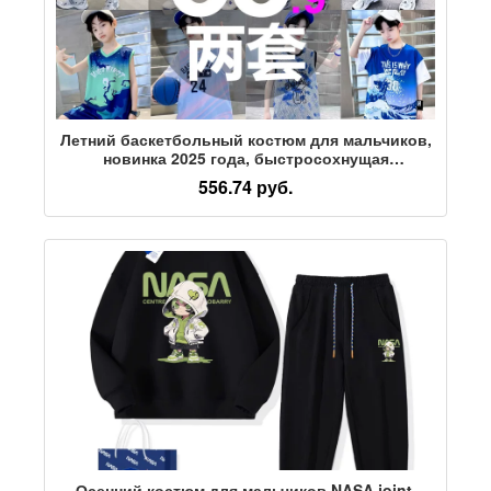
Летний баскетбольный костюм для мальчиков,
новинка 2025 года, быстросохнущая
спортивная одежда, костюм-двойка для
556.74 руб.
больших детей sunshine boy
Осенний костюм для мальчиков NASA joint,