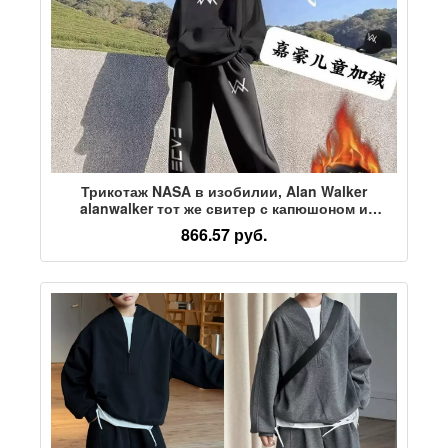
Трикотаж NASA в изобилии, Alan Walker
alanwalker тот же свитер с капюшоном и
бархатный осенне-зимний костюм для
866.57 руб.
мальчиков в тренде