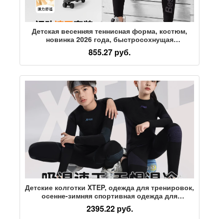
Детская весенняя теннисная форма, костюм,
новинка 2026 года, быстросохнущая
спортивная одежда для мальчиков, детская
855.27 руб.
одежда для занятий физкультурой среднего и
крупного размера, весна и осень
Детские колготки XTEP, одежда для тренировок,
осенне-зимняя спортивная одежда для
мальчиков, быстросохнущая дышащая одежда
2395.22 руб.
для бега, баскетбола, верхняя одежда для