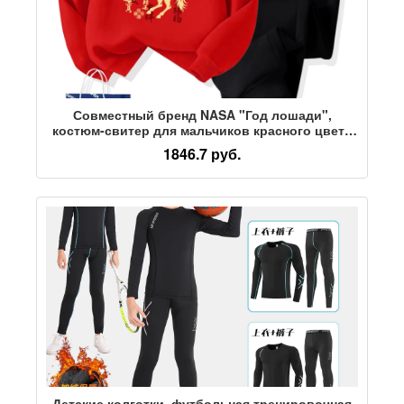
Совместный бренд NASA "Год лошади",
костюм-свитер для мальчиков красного цвета
плюс бархат, новинка 2026 года, детская
1846.7 руб.
спортивная одежда в западном стиле, костюм-
двойка
Детские колготки, футбольная тренировочная