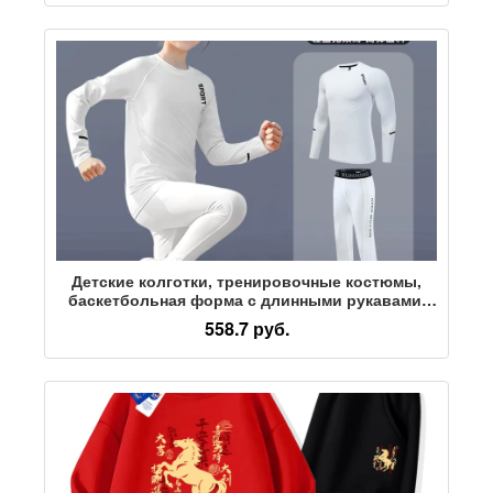
девочек
Детские колготки, тренировочные костюмы,
баскетбольная форма с длинными рукавами,
быстросохнущие, спортивные костюмы для
558.7 руб.
футбола для мальчиков и девочек, осень и
зима