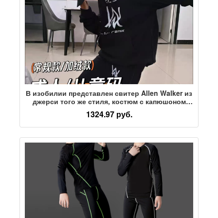
В изобилии представлен свитер Allen Walker из
джерси того же стиля, костюм с капюшоном
tide, брендовая мужская и детская одежда,
1324.97 руб.
осенне-зимний утолщенный костюм-тройка