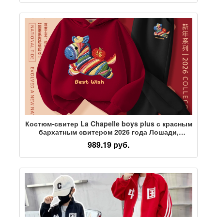
Костюм-свитер La Chapelle boys plus с красным
бархатным свитером 2026 года Лошади,
новогодняя одежда, детская новогодняя
989.19 руб.
одежда, мужское сокровище