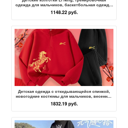
одежда для мальчиков, баскетбольная одежда,
быстросохнущая одежда, спортивные костюмы
1148.22 руб.
для осенне-зимнего футбола, физической
подготовки
Детская одежда с откидывающейся спинкой,
новогодние костюмы для мальчиков, весенние
и осенние модели, детская зимняя модная
1832.19 руб.
спортивная одежда, весенний костюм-двойка
для больших детей