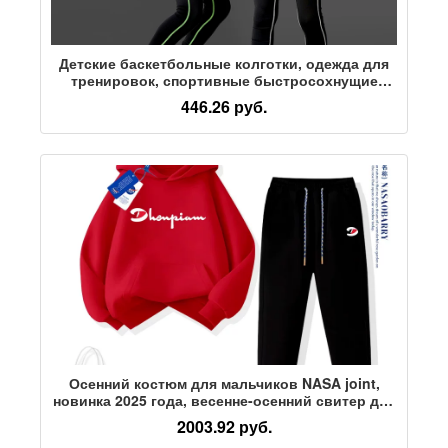
Детские баскетбольные колготки, одежда для
тренировок, спортивные быстросохнущие
футбольные костюмы для мальчиков, осенняя
446.26 руб.
и зимняя одежда для бега, а также бархатные
Осенний костюм для мальчиков NASA joint,
новинка 2025 года, весенне-осенний свитер для
больших детей, красная спортивная одежда
2003.92 руб.
для девочек