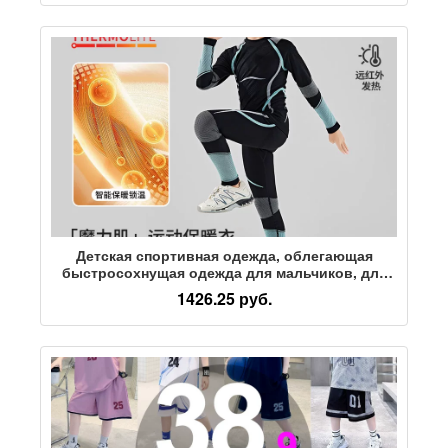
зимняя одежда
Детская спортивная одежда, облегающая
быстросохнущая одежда для мальчиков, для
занятий баскетболом, легкой атлетикой,
1426.25 руб.
теплый костюм для катания на лыжах для
больших детей