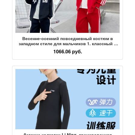
Весенне-осенний повседневный костюм в
западном стиле для мальчиков 1. классный и
красивый костюм для детей среднего и
1066.06 руб.
младшего возраста 2. Китайский трикотажный
спортивный костюм-двойка с длинными
рукавами
Детские колготки Li Ning, тренировочная