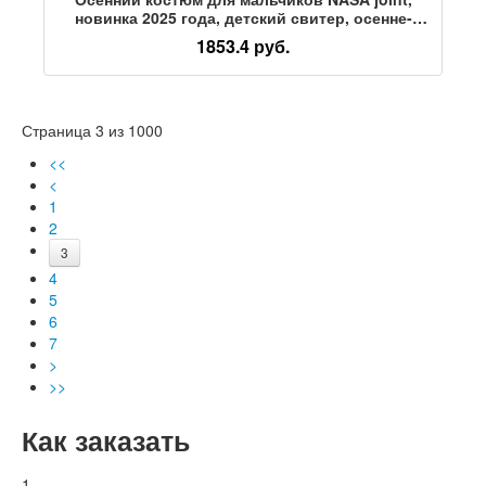
новинка 2025 года, детский свитер, осенне-
зимние модели, красивый спортивный костюм-
1853.4 руб.
двойка для мальчиков
Страница 3 из 1000
<<
<
1
2
3
4
5
6
7
>
>>
Как заказать
1