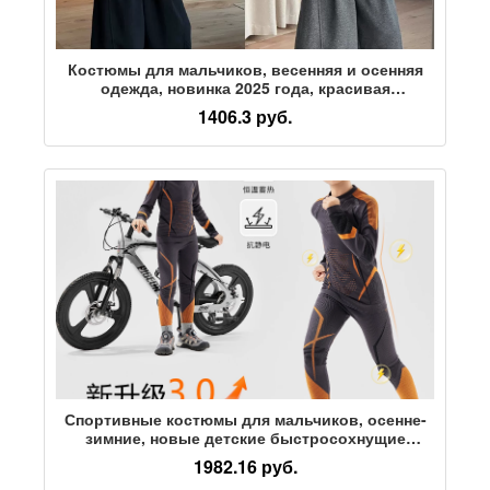
Костюмы для мальчиков, весенняя и осенняя
одежда, новинка 2025 года, красивая
повседневная спортивная одежда для
1406.3 руб.
мальчиков, детская одежда, осенние свитера,
модные и крутые
Спортивные костюмы для мальчиков, осенне-
зимние, новые детские быстросохнущие
костюмы для лыжных тренировок, теплая
1982.16 руб.
баскетбольная форма для больших детей,