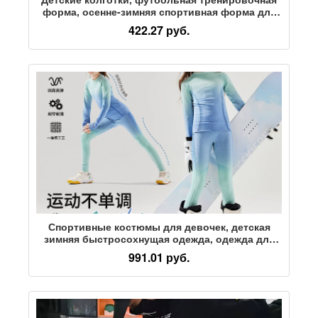
форма, осенне-зимняя спортивная форма для
занятий фитнесом, баскетбольная форма с
422.27 руб.
длинными рукавами, быстросохнущие
спортивные костюмы для мальчиков и девочек
Спортивные костюмы для девочек, детская
зимняя быстросохнущая одежда, одежда для
занятий физкультурой, осенняя лыжная
991.01 руб.
одежда, длинные брюки, плотное термобелье