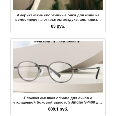
Американские спортивные очки для езды на
велосипеде на открытом воздухе, альпинизм,
ночная езда, цельные ветрозащитные
83 руб.
солнцезащитные очки в большой оправе для
мужчин и женщин
Плоская сменная оправа для очков с
утолщенной боковой высотой Jinghe SP408 для
женщин может быть оснащена очками для
809.1 руб.
близорукости в небольшой оправе с углом
обзора 1200 градусов