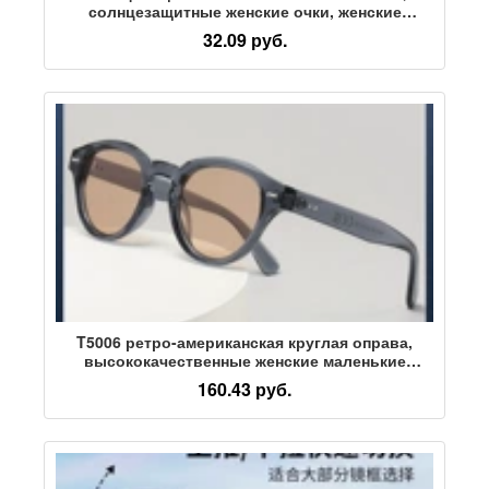
солнцезащитные женские очки, женские
солнцезащитные очки со звездами,
32.09 руб.
солнцезащитные очки с круглым лицом,
женские солнцезащитные очки с защитой от
ультрафиолета
T5006 ретро-американская круглая оправа,
высококачественные женские маленькие
солнцезащитные очки, открывающие лицо,
160.43 руб.
индивидуальность корейских солнцезащитных
очков rice nail ins