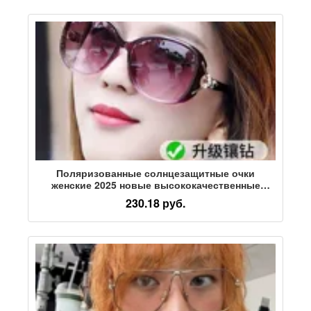
Поляризованные солнцезащитные очки
женские 2025 новые высококачественные
ретро-очки с большим круглым лицом и
230.18 руб.
защитой от ультрафиолета, элегантные глаза,
солнцезащитные очки в большой оправе