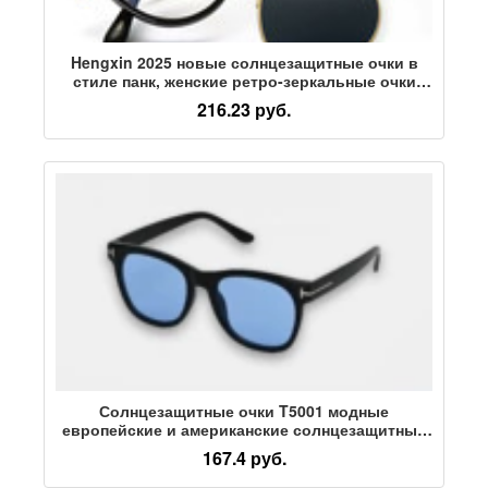
Hengxin 2025 новые солнцезащитные очки в
стиле панк, женские ретро-зеркальные очки
двойного назначения, плоские зеркальные
216.23 руб.
солнцезащитные очки, мужские
солнцезащитные очки, тренд
Солнцезащитные очки T5001 модные
европейские и американские солнцезащитные
очки для трансграничной уличной съемки с
167.4 руб.
защитой от ультрафиолета солнцезащитные
очки высокого класса