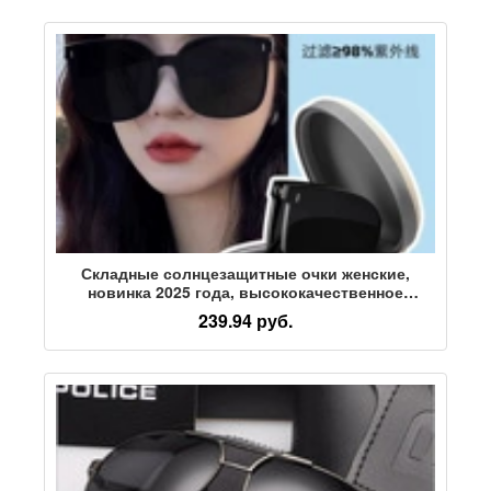
Складные солнцезащитные очки женские,
новинка 2025 года, высококачественное
ощущение лица, небольшие солнцезащитные
239.94 руб.
очки с защитой от ультрафиолета,
специальные поляризованные
солнцезащитные очки для вождения