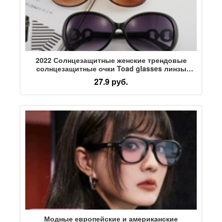
2022 Солнцезащитные женские трендовые
солнцезащитные очки Toad glasses линзы
модные солнцезащитные очки оптом прямые
27.9 руб.
продажи с фабрики 9509
Модные европейские и американские