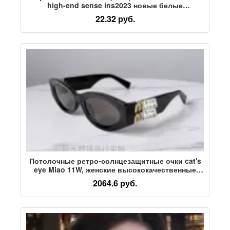
high-end sense ins2023 новые белые
солнцезащитные очки летние с защитой от
22.32 руб.
ультрафиолетового излучения-
Потолочные ретро-солнцезащитные очки cat's
eye Miao 11W, женские высококачественные
металлические буквы, легкие роскошные
2064.6 руб.
солнцезащитные очки с защитой от
ультрафиолета