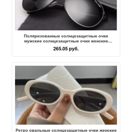
Поляризованные солнцезащитные очки
мужские солнцезащитные очки женские
солнцезащитные очки с защитой от
265.05 руб.
ультрафиолета в большой оправе бренд toad
glasses 2025 новинка 8480
Ретро овальные солнцезащитные очки женские