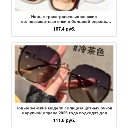
Новые трансграничные женские
солнцезащитные очки в большой оправе,
женские квадратные солнцезащитные очки с
167.4 руб.
защитой от ультрафиолета, европейские и
американские модные солнцезащитные очки
оптом
Новые женские модели солнцезащитных очков
в крупной оправе 2026 года подходят для
круглого лица, солнцезащитные очки с
111.6 руб.
блестящим дизайном, солнцезащитный крем и
защита от ультрафиолета