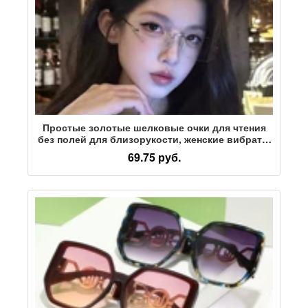
Простые золотые шелковые очки для чтения
без полей для близорукости, женские вибрато,
хит продаж, высококачественные линзы с
69.75 руб.
защитой от синего света, могут быть оснащены