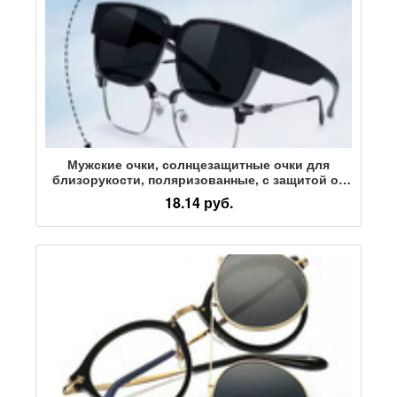
Мужские очки, солнцезащитные очки для
близорукости, поляризованные, с защитой от
ультрафиолета, солнцезащитные очки в оправе
18.14 руб.
с антибликовым покрытием, мужская клипса,
женские очки для вождения