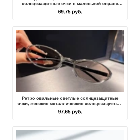
солнцезащитные очки в маленькой оправе
pilot, мужские и женские солнцезащитные очки
69.75 руб.
в стиле ins, трендовые ретро-солнцезащитные
очки для женщин
Ретро овальные светлые солнцезащитные
очки, женские металлические солнцезащитные
очки в гонконгском стиле, мужские простые
97.65 руб.
нишевые декоративные очки уличной моды