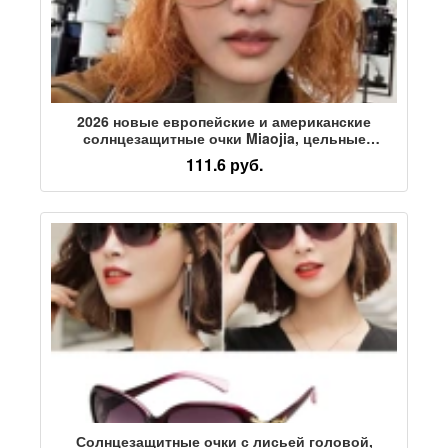
2026 новые европейские и американские
солнцезащитные очки Miaojia, цельные
металлические ретро-солнцезащитные очки,
111.6 руб.
трансграничные высококачественные вогнутые
солнцезащитные очки для женщин
Солнцезащитные очки с лисьей головой,