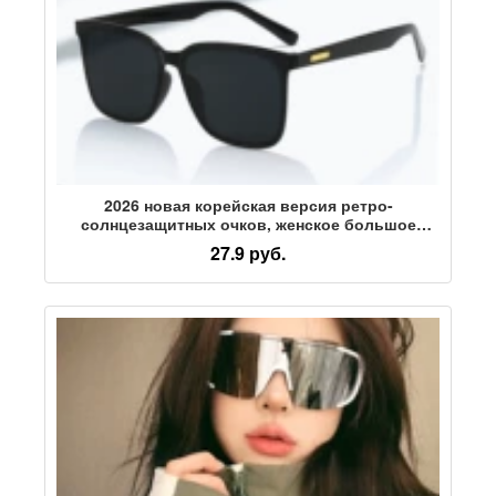
2026 новая корейская версия ретро-
солнцезащитных очков, женское большое
лицо, тонкая уличная съемка, вогнутая форма
27.9 руб.
солнцезащитных очков с защитой от
ультрафиолета.