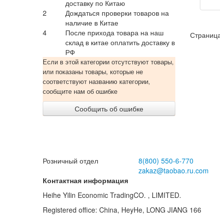
л
доставку по Китаю
2
Дождаться проверки товаров на
сам
наличие в Китае
4
После прихода товара на наш
Страница
склад в китае оплатить доставку в
ба
РФ
сп
Если в этой категории отсутствуют товары,
или показаны товары, которые не
соответствуют названию категории,
сообщите нам об ошибке
Сообщить об ошибке
Розничный отдел
8(800)
550-6-770
zakaz@taobao.ru.com
Контактная информация
Heihe Yilin Economic TradingCO. , LIMITED.
Registered office: China, HeyHe, LONG JIANG 166