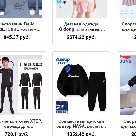
Настоящий Вайс
Детская одежда
Спорт
ДЕТСКИЕ костюмы,
Qidong, спортивный
для д
ортивные джинсы,
костюм для девочек,
клас
845.37 руб.
2674.22 руб.
1
витера, весенняя
защищающий от пота,
нови
одежда, для
летний новый
ьчиков, свободная
быстросохнущий
быс
 плотная детская
прохладный
жда, зимняя одежда
антибактериальный
тренир
и
детский костюм-
для д
двойка
летняя
ские колготки XTEP,
Совместный детский
Спор
одежда для
свитер NASA, весенне-
для ма
енировок, весенне-
осенний костюм для
но
720.1 руб.
1852.42 руб.
2