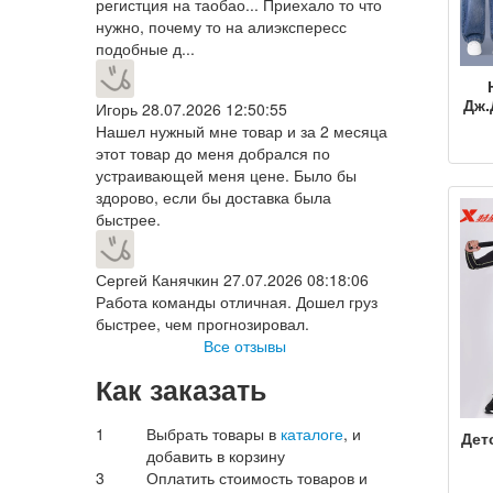
регистция на таобао... Приехало то что
нужно, почему то на алиэкспересс
подобные д...
Дж.
Игорь
28.07.2026 12:50:55
сп
Нашел нужный мне товар и за 2 месяца
с
этот товар до меня добрался по
устраивающей меня цене. Было бы
мал
здорово, если бы доставка была
и
оде
быстрее.
Сергей Канячкин
27.07.2026 08:18:06
Работа команды отличная. Дошел груз
быстрее, чем прогнозировал.
Все отзывы
Как заказать
1
Выбрать товары в
каталоге
, и
Дет
добавить в корзину
тр
3
Оплатить стоимость товаров и