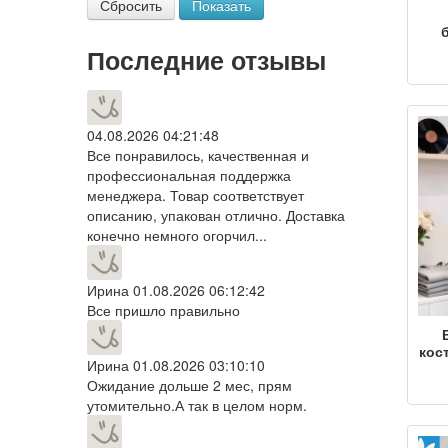
Сбросить
Показать
о
Последние отзывы
ба
о
04.08.2026 04:21:48
п
Все понравилось, качественная и
профессиональная поддержка
менеджера. Товар соответствует
описанию, упакован отлично. Доставка
конечно немного огорчил...
Ирина
01.08.2026 06:12:42
Все пришло правильно
кос
Ирина
01.08.2026 03:10:10
н
Ожидание дольше 2 мес, прям
к
к
утомительно.А так в целом норм.
св