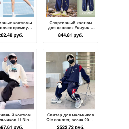
ивные костюмы
Спортивный костюм
евочек премиум-
для девочек Youyou 1
са Mingchuang,
балл, новинка 2026
262.48 руб.
844.81 руб.
нка 2026 года,
года, детская
летняя
быстросохнущая
тросохнущая
одежда для улицы,
одежда,
весенняя одежда для
овочная одежда
больших детей,
евочек, детская
весенняя
 одежда, тонкая
тренировочная одежда
тивный костюм
Свитер для мальчиков
льчиков Li Ning,
Ole counter, весна 2025,
вый детский
новые весенние и
687.61 руб.
2522.72 руб.