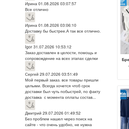
Ирина
01.08.2026 03:07:57
Все отлично
Ирина
01.08.2026 03:06:10
Доставку бы быстрее.А так все отлично.
Igor
31.07.2026 10:53:12
Заказ доставлен в целости, помощь и
сопровождение на всех этапах сделки
Бре
м
Сергей
29.07.2026 03:51:49
к
но
Мой первый заказ. все товары пришли
с
целыми. Всегда хочется чтоб срок
доставки был чуть побыстрей, по факту
р
доставка с момента оплаты состав...
дв
Дмитрий
29.07.2026 01:49:52
Без проблем нашел через поиск на
сайте - что очень удобно, не нужна