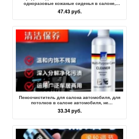
одноразовые кожаные сиденья в салоне,
средства для обеззараживания автомобилей,
47.43 руб.
пеноочиститель оптом
Пеноочиститель для салона автомобиля, для
потолков в салоне автомобиля, не
поддающийся мойке, для интенсивной очистки
33.34 руб.
и ухода, обезжиривающий и чистящий продукт