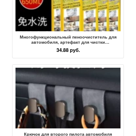
Многофункциональный пеноочиститель для
автомобиля, артефакт для чистки
автомобилей, универсальное потолочное
34.88 руб.
сиденье в салоне автомобиля, не поддающееся
мойке
Крючок для второго пилота автомобиля