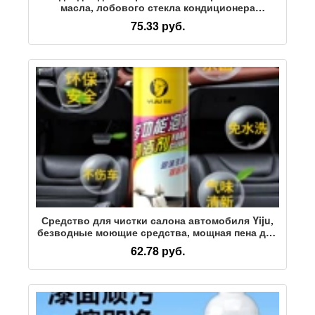
масла, лобового стекла кондиционера
автомобиля, ароматерапии, ветрового стекла с
75.33 руб.
защитой от прямого выхода воздуха
Средство для чистки салона автомобиля Yiju,
безводные моющие средства, мощная пена для
обеззараживания, многофункциональная
62.78 руб.
бытовая мойка автомобилей