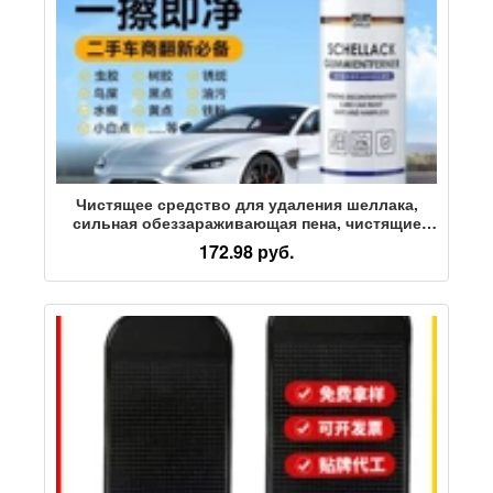
Чистящее средство для удаления шеллака,
сильная обеззараживающая пена, чистящие
средства для автомобильной краски, смолы
172.98 руб.
для удаления птичьего помета, жевательной
резинки