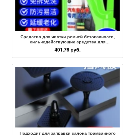
Средство для чистки ремней безопасности,
сильнодействующие средства для
обеззараживания салона автомобиля,
401.76 руб.
очиститель, средство для чистки тканевой
крыши сидений, бесплатная доставка
Подходит для заправки салона трамвайного