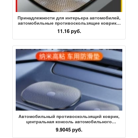
Принадлежности для интерьера автомобилей,
автомобильные противоскользящие коврики,
коврики для хранения, устойчивые к высоким
11.16 руб.
температурам, не оставляющие следов,
моющиеся украшения для парфюмерии,
фиксированные наклейки
Автомобильный противоскользящий коврик,
центральная консоль автомобильного
мобильного телефона, термостойкий коврик
9.9045 руб.
для хранения, креативные наклейки для
украшения автомобиля, аксессуары для