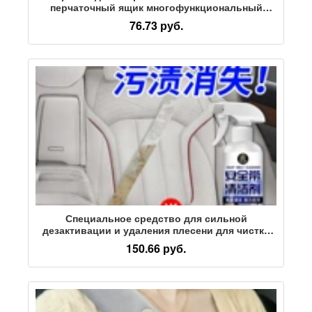
перчаточный ящик многофункциональный
крючок для хранения автомобильных
76.73 руб.
принадлежностей крючок для хранения салона
автомобиля
Специальное средство для сильной
дезактивации и удаления плесени для чистки
ремней безопасности, принадлежностей для
150.66 руб.
салона автомобиля, чистой и не поддающейся
стирке ткани сидений