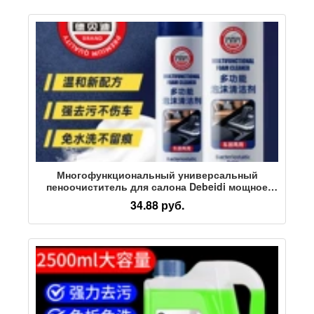
Многофункциональный универсальный
пеноочиститель для салона Debeidi мощное
обеззараживающее средство для чистки
34.88 руб.
автомобилей средства для ухода за красотой