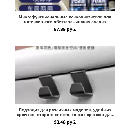
Многофункциональные пеноочистители для
интенсивного обеззараживания салона
автомобиля, не требующие мойки средства для
87.89 руб.
чистки кожаных сидений на потолке
Подходит для различных моделей, удобных
крючков, второго пилота, тонких крючков для
хранения в бардачке, предметов интерьера
33.48 руб.
автомобиля.