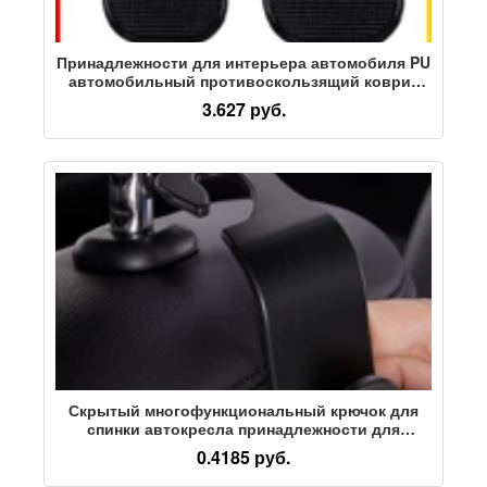
Принадлежности для интерьера автомобиля PU
автомобильный противоскользящий коврик
оптом без маркировки съемный резиновый
3.627 руб.
автомобильный коврик для хранения
мобильного телефона spot
Скрытый многофункциональный крючок для
спинки автокресла принадлежности для
интерьера автомобиля креативный маленький
0.4185 руб.
крючок для спинки заднего сиденья
автомобиля