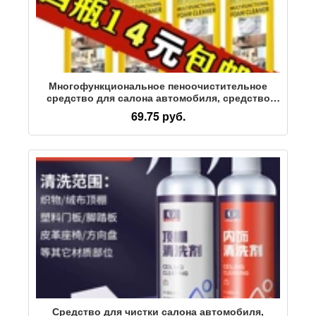
Многофункциональное пеноочистительное
средство для салона автомобиля, средство
для чистки стекол, для обеззараживания
69.75 руб.
потолочных сидений, жидкость для мойки
автомобилей
Средство для чистки салона автомобиля,