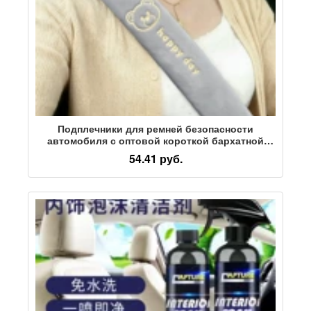
Подплечники для ремней безопасности
автомобиля с оптовой короткой бархатной
вышивкой, однотонный удлиненный
54.41 руб.
автомобиль для больших грузовиков на
дальние расстояния, внутренняя отделка
салона