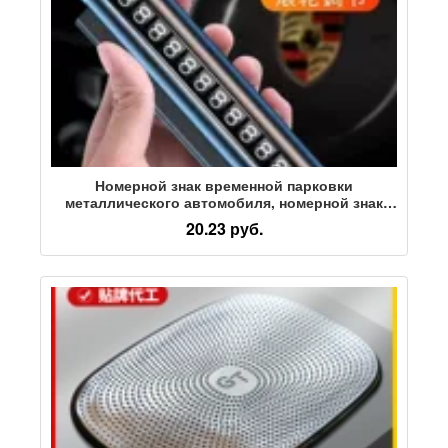
Номерной знак временной парковки
металлического автомобиля, номерной знак
телефона для перемещения автомобиля,
20.23 руб.
принадлежности для внутренней отделки
автомобиля с роликовым перемещением
Daquan