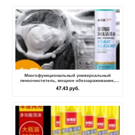
интерьера автомобиля
Многофункциональный универсальный
пеноочиститель, мощное обеззараживание,
средство для чистки салона автомобиля,
47.43 руб.
артефакт, средства для ухода за красотой