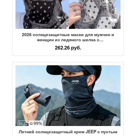
2026 солнцезащитные маски для мужчин и
женщин из ледяного шелка с
отвешивающимися ушами, нагрудник для
262.26 руб.
защиты шеи, летний солнцезащитный козырек,
маска для лица с цветком кешью, полотенце
для верховой езды, tide
Летний солнцезащитный крем JEEP с пустым