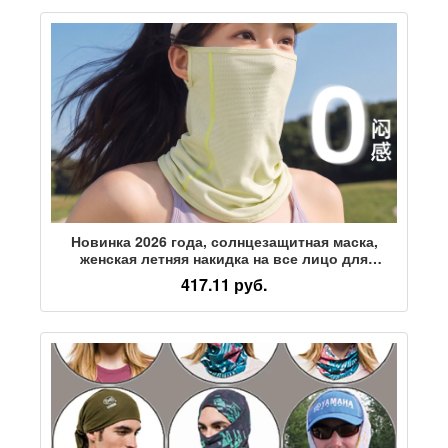
Новинка 2026 года, солнцезащитная маска,
женская летняя накидка на все лицо для
верховой езды, шарф для лица с ушками,
417.11 руб.
маска для шеи, ледяной шелковый нагрудник,
вуаль