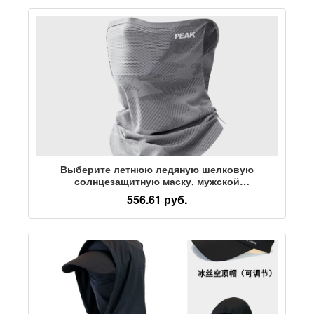
Выберите летнюю ледяную шелковую
солнцезащитную маску, мужской
солнцезащитный козырек от ультрафиолета,
556.61 руб.
дышащее велосипедное полотенце для лица с
отвешивающимися ушками, маска-нагрудник