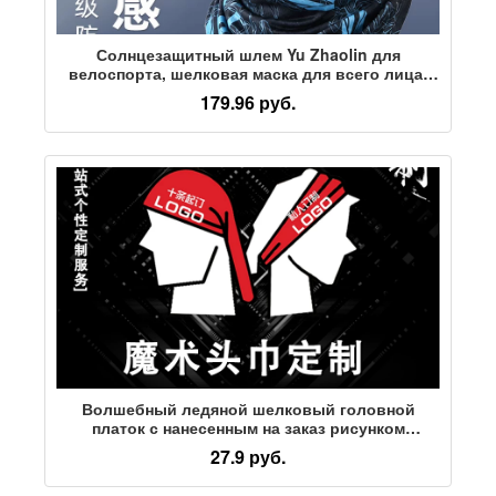
Солнцезащитный шлем Yu Zhaolin для
велоспорта, шелковая маска для всего лица,
мотоциклетная маска для мужчин и женщин,
179.96 руб.
весенне-летний открытый ветрозащитный
нагрудник
Волшебный ледяной шелковый головной
платок с нанесенным на заказ рисунком
логотипа на открытом воздухе
27.9 руб.
многофункциональный бесшовный нагрудник
для верховой езды, маска для лица, полотенце