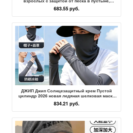
взрослых с защитой от песка в пустыне,
полотенце для лица, тюрбан, шляпа,
683.55 руб.
туристическое снаряжение, для туризма на
северо-западе, защита от песка
ДЖИП Джип Солнцезащитный крем Пустой
цилиндр 2026 новая ледяная шелковая маска
мужская для альпинизма на открытом воздухе,
834.21 руб.
рыбалки, ледяные шелковые рукава для рук