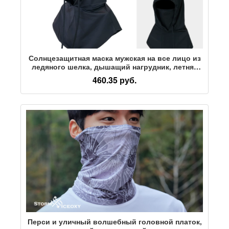
Солнцезащитная маска мужская на все лицо из
ледяного шелка, дышащий нагрудник, летняя
вуаль для вождения, полотенце для лица для
460.35 руб.
верховой езды, защитный чехол для шеи,
прилив
Перси и уличный волшебный головной платок,