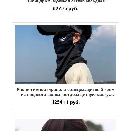
цилиндром, мужская легкая складная
быстросохнущая дышащая солнцезащитная
627.75 руб.
маска из ледяного шелка, мужская маска из
двух частей
Япония импортировала солнцезащитный крем
из ледяного шелка, ветрозащитную маску,
солнцезащитный козырек летом, осенью и
1254.11 руб.
зимой, защитную вуаль для езды на
велосипеде, альпинизма, нагрудника, защиты
шеи