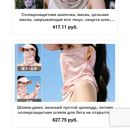
Солнцезащитная шапочка, маска, цельная
маска, закрывающая все лицо, защита шеи,
многогранная защита от ультрафиолета, езда
417.11 руб.
на электрическом велосипеде, можно носить
шлем
Шляпа-джип, женский пустой цилиндр, летняя
солнцезащитная шляпа для бега на открытом
воздухе, анти-ультрафиолетовая ледяная
627.75 руб.
шелковая маска для верховой езды, шляпа от
солнца