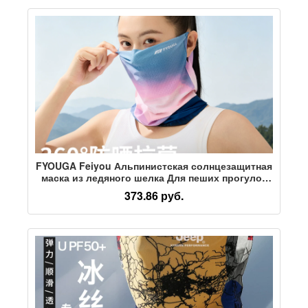
FYOUGA Feiyou Альпинистская солнцезащитная
маска из ледяного шелка Для пеших прогулок
на открытом воздухе, ветрозащитный
373.86 руб.
дышащий Волшебный шарф, головной платок,
защитное снаряжение