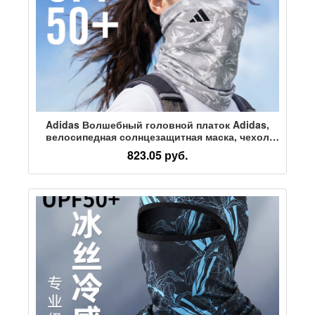
Adidas Волшебный головной платок Adidas,
велосипедная солнцезащитная маска, чехол
для нагрудника, мужской, для альпинизма на
823.05 руб.
открытом воздухе, ледяное шелковое
полотенце для лица, женский