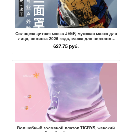
Солнцезащитная маска JEEP, мужская маска для
лица, новинка 2026 года, маска для верховой
езды, полотенце для лица, ледяной шелковый
627.75 руб.
нагрудник, рыболовный волшебный платок
Волшебный головной платок TICRYS, женский