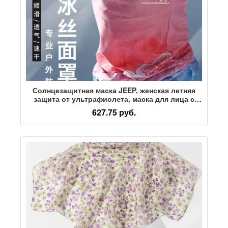
Солнцезащитная маска JEEP, женская летняя
защита от ультрафиолета, маска для лица с
ушками, защита шеи для верховой езды,
627.75 руб.
ледяной шелковый нагрудник для женщин