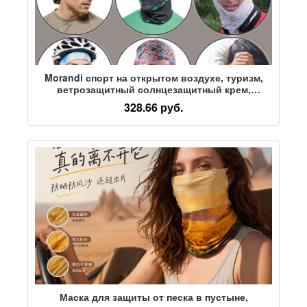
Morandi спорт на открытом воздухе, туризм,
ветрозащитный солнцезащитный крем,
быстросохнущий дышащий нагрудник, маска
328.66 руб.
для лица, шарф, головной платок для мужчин и
женщин
Маска для защиты от песка в пустыне,