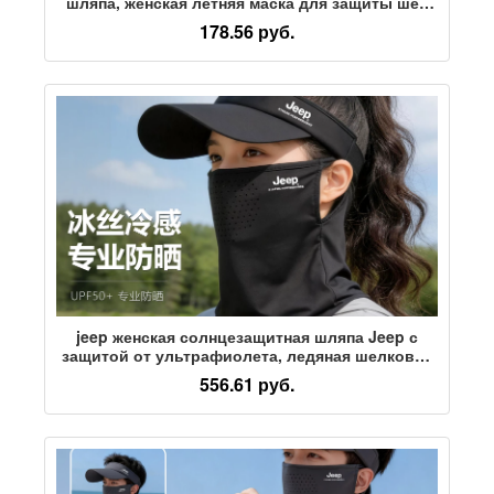
шляпа, женская летняя маска для защиты шеи
от ультрафиолета, дышащая, не душная
178.56 руб.
солнцезащитная шляпа для верховой езды
jeep женская солнцезащитная шляпа Jeep с
защитой от ультрафиолета, ледяная шелковая
солнцезащитная маска, комплект спортивной
556.61 руб.
шляпы от солнца с пустым верхом, лето