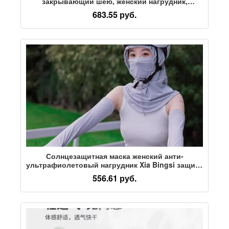
закрывающий шею, женский нагрудник,
мужское пескостойкое полотенце для верховой
683.55 руб.
езды, маска для лица из ледяного шелка,
солнцезащитная маска для шеи
Солнцезащитная маска женский анти-
ультрафиолетовый нагрудник Xia Bingsi защита
шеи головной убор шляпа для вождения маска
556.61 руб.
для лица для верховой езды чехол для шеи