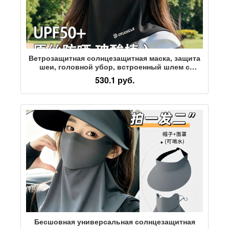
Ветрозащитная солнцезащитная маска, защита
шеи, головной убор, встроенный шлем с
защитой от ультрафиолета, новый женский
530.1 руб.
чехол для езды на велосипеде, полная защита
лица из ледяного шелка
Бесшовная универсальная солнцезащитная