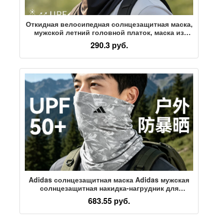
Откидная велосипедная солнцезащитная маска,
мужской летний головной платок, маска из
ледяного шелка, женский нагрудник, головной
290.3 руб.
убор, наружный чехол для шеи, защита от
ультрафиолета
Adidas солнцезащитная маска Adidas мужская
солнцезащитная накидка-нагрудник для
велоспорта на открытом воздухе, альпинизма,
683.55 руб.
легкий волшебный головной платок для
женщин