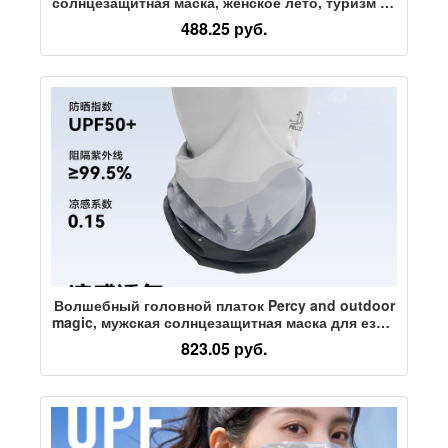
солнцезащитная маска, женское лето, туризм на
северо-западе Синьцзяна, шарф, закрывающий
488.25 руб.
уши, защита шеи, дышащее полотенце для лица
из ледяного шелка
Волшебный головной платок Percy and outdoor
magic, мужская солнцезащитная маска для езды
на велосипеде, альпинизма, пешего туризма,
823.05 руб.
полотенце для лица, женский защитный
нагрудник из ледяного шелка для шеи