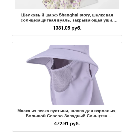
Шелковый шарф Shanghai story, шелковая
солнцезащитная вуаль, закрывающая уши,
женская маска, цельное покрытие для лица,
1381.05 руб.
защита шеи, солнцезащитный козырек, маска
из шелка тутового дерева
Маска из песка пустыни, шляпа для взрослых,
Большой Северо-Западный Синьцзян-
Дуньхуан, ветрозащитный солнцезащитный
472.91 руб.
крем для путешествий, одна шляпа, снаряжение
для мужчин и женщин