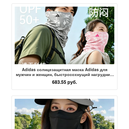
Adidas солнцезащитная маска Adidas для
мужчин и женщин, быстросохнущий нагрудник,
ветрозащитный чехол для пеших прогулок по
683.55 руб.
песку, защита шеи, тонкое полотенце для лица