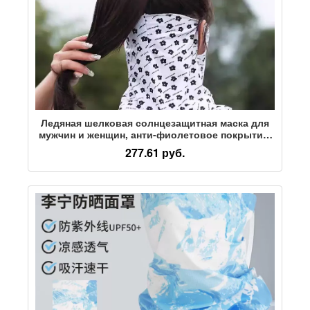
Ледяная шелковая солнцезащитная маска для
мужчин и женщин, анти-фиолетовое покрытие,
полностью закрывающее лицо, защита шеи,
277.61 руб.
нагрудник, летняя езда на открытом воздухе,
внешняя линия, висящее ухо, полотенце для
лица