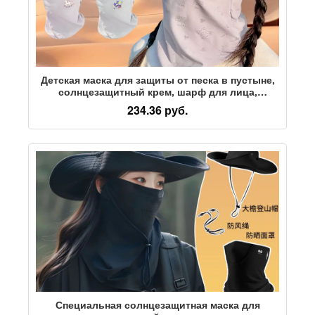
Детская маска для защиты от песка в пустыне,
солнцезащитный крем, шарф для лица,
головной платок, маска для пешего туризма,
234.36 руб.
снаряжение для кемпинга и отдыха
Специальная солнцезащитная маска для