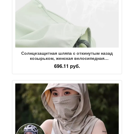
Солнцезащитная шляпа с откинутым назад
козырьком, женская велосипедная
солнцезащитная маска, одна солнцезащитная
696.11 руб.
шляпа, женская шляпа с большими полями,
шейный платок, летняя солнцезащитная шляпа