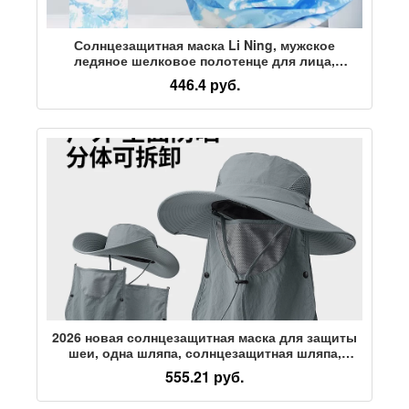
Солнцезащитная маска Li Ning, мужское
ледяное шелковое полотенце для лица,
волшебный головной платок, нагрудник для
446.4 руб.
верховой езды, закрывающий шею,
солнцезащитный козырек, анфас, рыбалка на
открытом воздухе
2026 новая солнцезащитная маска для защиты
шеи, одна шляпа, солнцезащитная шляпа,
женская уличная Сычуаньская альпинистская
555.21 руб.
луговая солнцезащитная шляпа, мужская