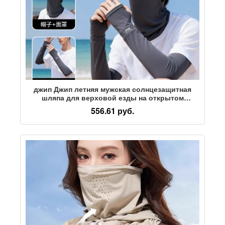
джип Джип летняя мужская солнцезащитная
шляпа для верховой езды на открытом
воздухе, дышащая ледяная шелковая маска,
556.61 руб.
интегрированная солнцезащитная шляпа для
мужчин