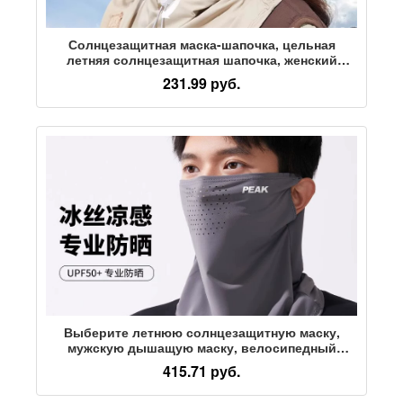
Солнцезащитная маска-шапочка, цельная
летняя солнцезащитная шапочка, женский
дышащий нагрудник из ледяного шелка на все
231.99 руб.
лицо для вождения и езды на велосипеде,
полотенце для лица, защита шеи
Выберите летнюю солнцезащитную маску,
мужскую дышащую маску, велосипедный
нагрудник, солнцезащитный козырек, анти-
415.71 руб.
ультрафиолетовое полотенце для лица,
прикрепленное к уху, маска для лица