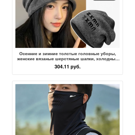
Осенние и зимние толстые головные уборы,
женские вязаные шерстяные шапки, холодные
шапки, теплые уши, плюш, зимнее лицо,
304.11 руб.
небольшая защита от холода