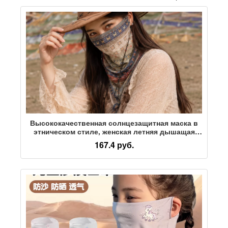
Высококачественная солнцезащитная маска в
этническом стиле, женская летняя дышащая
треугольная маска-нагрудник в северо-
167.4 руб.
западной пустыне, универсальная шляпа-тренд