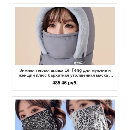
Зимняя теплая шапка Lei Feng для мужчин и
женщин плюс бархатная утолщенная маска с
защитой от холода, нагрудник, цельная шапка,
485.46 руб.
ветрозащитная шапка для верховой езды,
артефакт