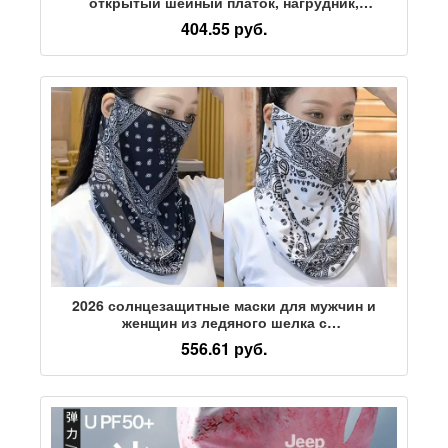
открытый шейный платок, нагрудник,
солнцезащитная маска для ушей, детское
404.55 руб.
альпинистское ветрозащитное велосипедное
полотенце для лица
2026 солнцезащитные маски для мужчин и
женщин из ледяного шелка с
отвешивающимися ушами, нагрудник для
556.61 руб.
защиты шеи, летний солнцезащитный козырек,
маска для лица с цветком кешью, полотенце
для верховой езды, tide