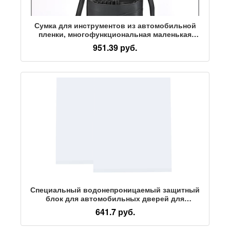
Сумка для инструментов из автомобильной
пленки, многофункциональная маленькая
сумка-мессенджер, специальная поясная сумка
951.39 руб.
для автомобильной одежды, скребок для
изменения цвета пленки, сумка для хранения
messenger
Специальный водонепроницаемый защитный
блок для автомобильных дверей для
автомобильной пленки используется для
641.7 руб.
изготовления черно-белой пленки для
автомобильных окон, которую легко