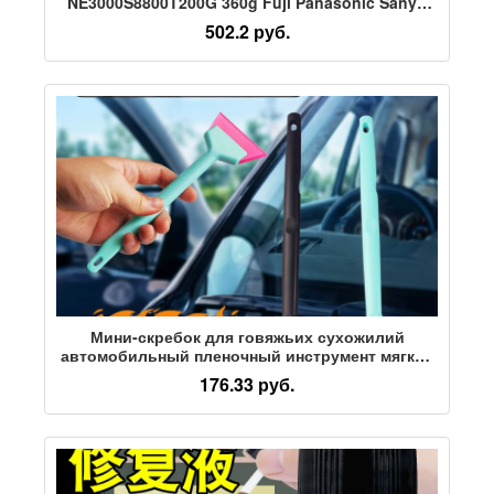
NE3000S8800T200G 360g Fuji Panasonic Sanyo
для дозирования красного клея
502.2 руб.
Мини-скребок для говяжьих сухожилий
автомобильный пленочный инструмент мягкий
скребок для говяжьих сухожилий с длинной
176.33 руб.
ручкой Оксфордский резиновый скребок с
длинной ручкой износостойкий маленький
скребок