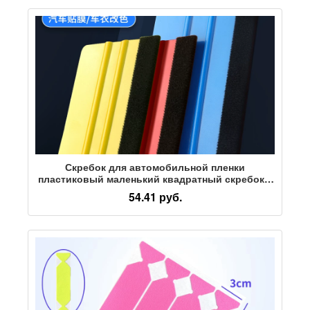
Скребок для автомобильной пленки
пластиковый маленький квадратный скребок с
тканью для изменения цвета пленки,
54.41 руб.
рекламирующий булочку для выпечки,
двусторонний доступный скребок