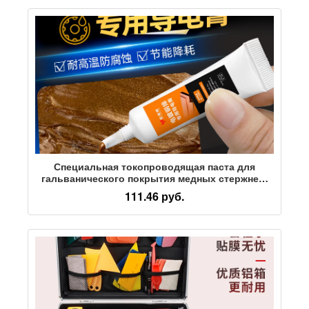
устанавливать и хранить
Специальная токопроводящая паста для
гальванического покрытия медных стержней,
токопроводящая смазка для металлических
111.46 руб.
контактов автомобильных разъемов,
сильноточный антиокислительный
токопроводящий клей