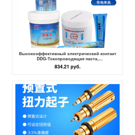
Высокоэффективный электрический контакт
DDG-Токопроводящая паста,
антиокислительная, высоковольтная,
834.21 руб.
высокотемпературная химическая составная
смазка для электромобилей