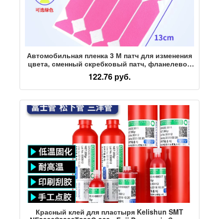
Автомобильная пленка 3 М патч для изменения
цвета, сменный скребковый патч, фланелевое
пианино, ярко-черная специальная бесшовная
122.76 руб.
розовая шерстяная наклейка
Красный клей для пластыря Kelishun SMT