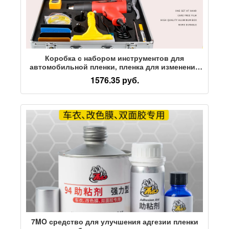
Коробка с набором инструментов для
автомобильной пленки, пленка для изменения
цвета, прозрачная пленка, невидимая
1576.35 руб.
автомобильная одежда, солнцезащитная
пленка, пистолет для выпечки, полный набор
строительных инструментов
7MO средство для улучшения адгезии пленки