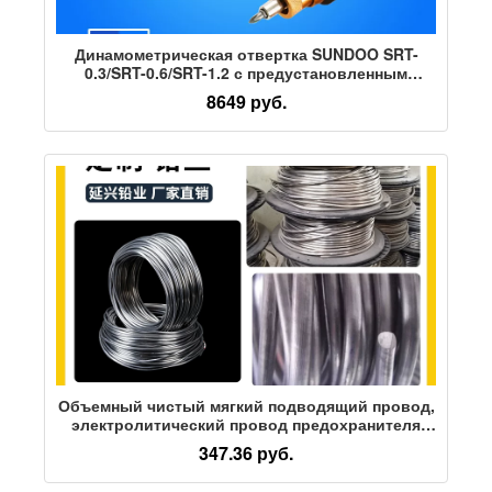
Динамометрическая отвертка SUNDOO SRT-
0.3/SRT-0.6/SRT-1.2 с предустановленным
крутящим моментом
8649 руб.
Объемный чистый мягкий подводящий провод,
электролитический провод предохранителя
5.5мм4.2мм4.0мм3.0мм4.5мм5.0 свинцовая
347.36 руб.
лента, подводящий провод