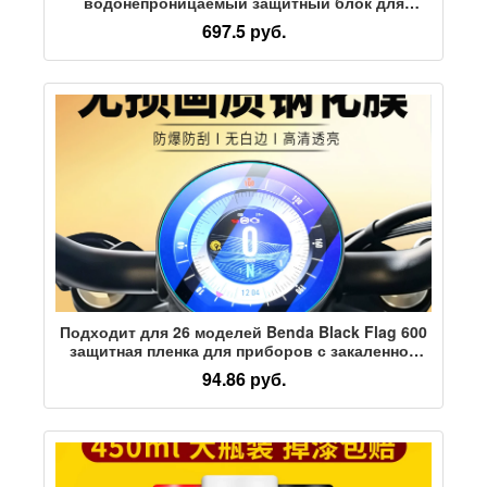
водонепроницаемый защитный блок для
автомобильной оконной пленки, простой в
697.5 руб.
установке и хранении
Подходит для 26 моделей Benda Black Flag 600
защитная пленка для приборов с закаленной
пленкой black flag 950/500 защитная пленка для
94.86 руб.
приборов мотоциклетная пленка аксессуары
для модификации экранной пленки