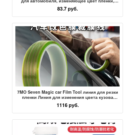
для автомобиля, изменяющее цвет пленки,
средство для пленки, прочная двусторонняя
83.7 руб.
клейкая грунтовка, быстросохнущий усилитель
адгезии для автомобиля
7MO Seven Magic car Film Tool линия для резки
пленки Линия для изменения цвета кузова
Линия для резки с защитой от царапин
1116 руб.
Бесшовная линия для моделирования