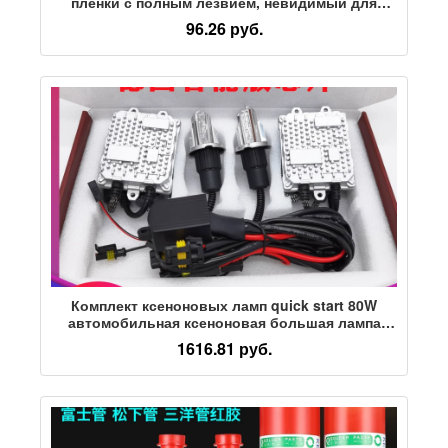
пленки с полным лезвием, невидимый для
изменения цвета автомобильной одежды,
96.26 руб.
кромка заглушки, маленький скребок,
импортный высокотемпературный и
износостойкий
Комплект ксеноновых ламп quick start 80W
автомобильная ксеноновая большая лампа
9005H7H1H11H4HID super bright strong light
1616.81 руб.
modification