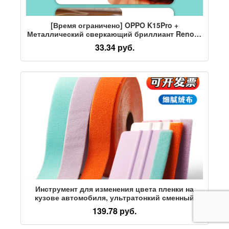
[Время ограничено] OPPO K15Pro +
Металлический сверкающий бриллиант Reno16
пылезащитный штекер K13Turbo power plug N6
33.34 руб.
водонепроницаемые аксессуары для
мобильных телефонов FindX9 Ultra порт
передачи данных A5 силиконовый штекер A6
защита от пепла
Инструмент для изменения цвета пленки на
кузове автомобиля, ультратонкий сменный
фланелевый пластырь от царапин, не
139.78 руб.
повреждающий пленку, сменная наклейка для
скребка