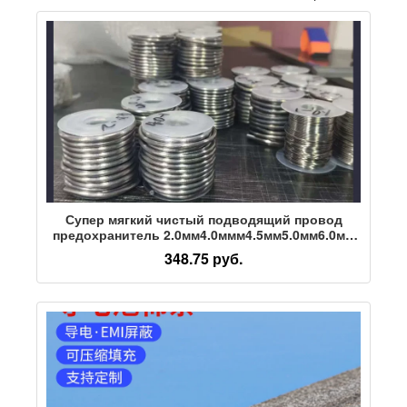
Супер мягкий чистый подводящий провод
предохранитель 2.0мм4.0ммм4.5мм5.0мм6.0мм
электролитический подводящий провод
348.75 руб.
свинцовая прокладка