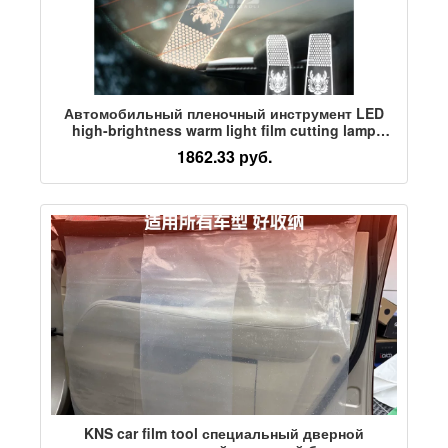
Автомобильный пленочный инструмент LED
high-brightness warm light film cutting lamp
специальная магнитная перезаряжаемая
1862.33 руб.
заполняющая лампа для солнечной пленки
KNS car film tool специальный дверной