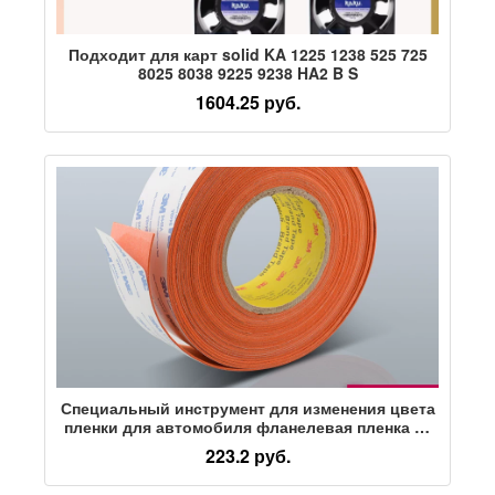
Подходит для карт solid KA 1225 1238 525 725
8025 8038 9225 9238 HA2 B S
1604.25 руб.
Специальный инструмент для изменения цвета
пленки для автомобиля фланелевая пленка из
оленьей кожи бархатная пленка для изменения
223.2 руб.
цвета скребок для замены заплатки из оленьей
кожи не повреждает пленку