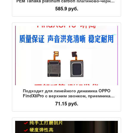
PEM Tanaka platinum carbon платиново-черный
электрод из углеродной бумаги SGL
585.9 руб.
Подходит для линейного динамика OPPO
FindX8Pro с верхним звонком, приемника
модуля вызова OPPO FindX8Pro с верхним
71.15 руб.
звонком