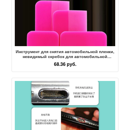
Инструмент для снятия автомобильной пленки,
невидимый скребок для автомобильной
одежды, прозрачная пленка для стекла, скребок
68.36 руб.
для кромки бесшовной заглушки, скребок для
мягких сухожилий