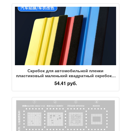
Скребок для автомобильной пленки
пластиковый маленький квадратный скребок с
тканью для изменения цвета пленки,
54.41 руб.
рекламирующий булочку для выпечки,
двусторонний доступный скребок