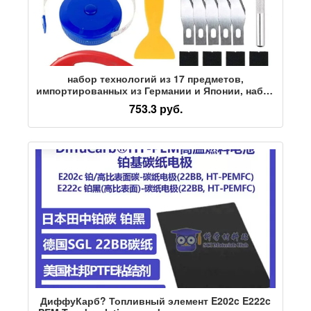
набор технологий из 17 предметов,
импортированных из Германии и Японии, набор
инструментов для нанесения автомобильных
753.3 руб.
пленок, инструмент для окраски
автомобильных стекол, автомобильные обои
ДиффуКарб? Топливный элемент E202c E222c