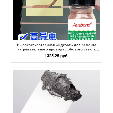
Высококачественная жидкость для ремонта
нагревательного провода лобового стекла
автомобиля, токопроводящая серебристо-
1325.25 руб.
медная лакокрасочная паста, после того как
находящийся под напряжением провод для
защиты от запотевания будет сломан и
отремонтирован