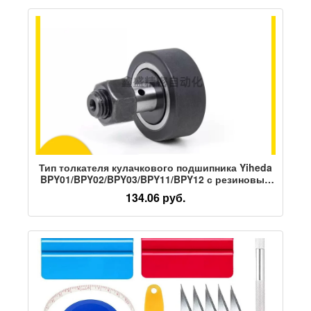
Тип толкателя кулачкового подшипника Yiheda
BPY01/BPY02/BPY03/BPY11/BPY12 с резиновым
покрытием
134.06 руб.