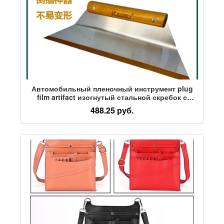
Автомобильный пленочный инструмент plug
film artifact изогнутый стальной скребок с
изогнутой круглой деревянной ручкой скребок
488.25 руб.
из мягкой стали перевернутый большой
скребок для пленки