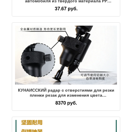
автомобиля из твердого материала PP
квадратный скребок скребок для рекламной
37.67 руб.
пленки шерстяной войлок пластиковый
скребок
КУНАИССКИЙ радар с отверстиями для резки
пленки резак для изменения цвета
автомобильной одежды универсальная
8370 руб.
металлическая режущая головка пленочный
артефакт с многоскоростной регулировкой