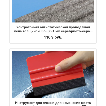
Ультратонкая антистатическая проводящая
пена толщиной 0,5-0,8-1 мм серебристо-серая
самоклеящаяся уплотнительная губчатая
116.9 руб.
прокладка-экранирующая прокладка
Инструмент для пленки для изменения цвета