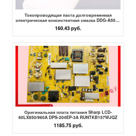
Токопроводящая паста долговременная
электрическая консистентная смазка DDG-A500g
долговременной электропроводящей марки
160.43 руб.
для высокоэффективного электрического
контакта, стойкости к высоким температурам и
окислению.
Оригинальная плата питания Sharp LCD-
60LX850/960A DPS-204EP-3A RUNTKB157WJQZ
1185.75 руб.