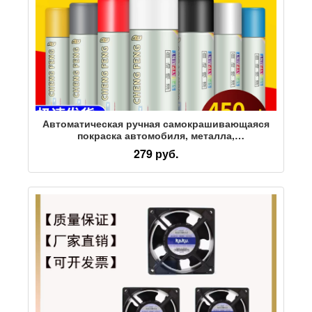
Автоматическая ручная самокрашивающаяся
покраска автомобиля, металла,
антикоррозийных стен, черно-белой мебели,
279 руб.
дерева специальной краской из баллончика