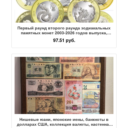
Первый раунд второго раунда зодиакальных
памятных монет 2003-2026 годов выпуска,
китайские новогодние монеты с изображением
97.51 руб.
овцы, тигра, дракона, змеи и лошади по
желанию
Нишевые юани, японские иены, банкноты в
долларах США, коллекция валюты, настенная