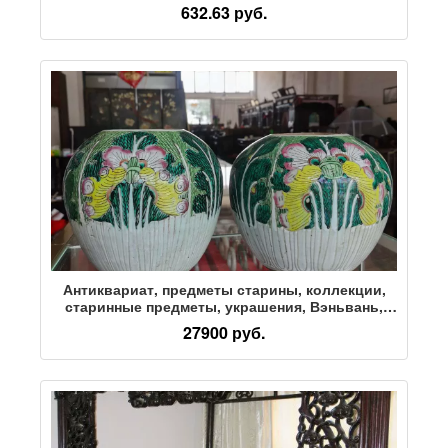
работы, подлинная древняя каллиграфия с
632.63 руб.
микроструйной обработкой высокой четкости
и копии репродукций каллиграфии
Антиквариат, предметы старины, коллекции,
старинные предметы, украшения, Вэньвань,
разные почтовые монеты, каллиграфия и
27900 руб.
живопись, баночки с пастелью Цзядао
династии Цин