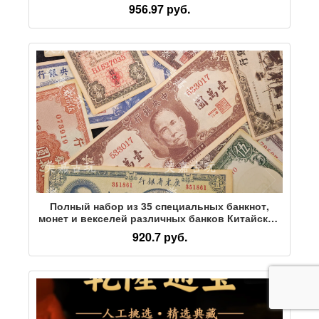
рамка для монет, памятные подарки,
956.97 руб.
коллекционные монеты для путешествий
Полный набор из 35 специальных банкнот,
монет и векселей различных банков Китайской
Республики представлен случайным образом,
920.7 руб.
не повторяется, а памятные украшения не
выбираются.