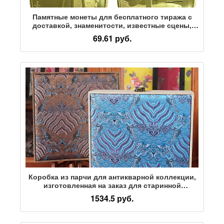
Памятные монеты для бесплатного тиража с
доставкой, знаменитости, известные сцены,
культурные юбилеи, все виды памятных монет
69.61 руб.
являются дополнительными
Коробка из парчи для антикварной коллекции,
изготовленная на заказ для старинной
каллиграфии и живописи, коробка для
1534.5 руб.
хранения почтовых монет, коробка для
упаковки подарков в китайском стиле, коробка
для идентификации и обслуживания