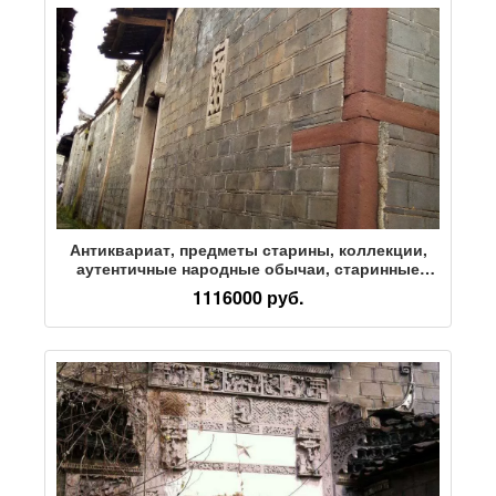
Антиквариат, предметы старины, коллекции,
аутентичные народные обычаи, старинные
предметы, украшения, Вэньвань, различные
1116000 руб.
почтовые монеты, каллиграфия и живопись,
древняя резиденция Шоу времен династии Цин