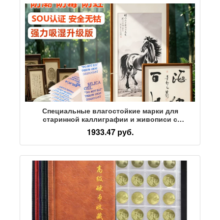
Специальные влагостойкие марки для
старинной каллиграфии и живописи с
осушителем, антикварные коллекционные
1933.47 руб.
монеты Wenwan, для осушения воздуха,
защиты от плесени и моли