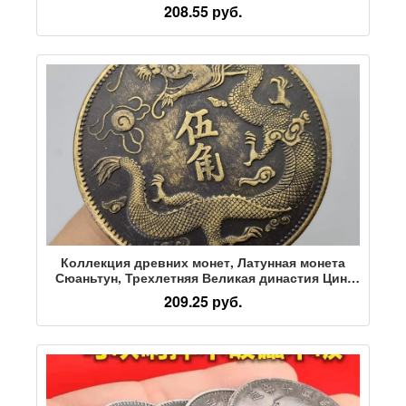
коллекция памятных монет фоторамка
208.55 руб.
коллекция старых марок корешок билета
продовольственный талон рамка для билетов
Коллекция древних монет, Латунная монета
Сюаньтун, Трехлетняя Великая династия Цин,
Пятиконечный Дракон, Медная монета, Медный
209.25 руб.
Юань, 39 мм