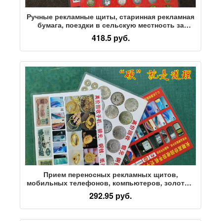
Ручные рекламные щиты, старинная рекламная
бумага, поездки в сельскую местность за
медными монетами, серебряными долларами,
418.5 руб.
разменной монетой, установка киосков,
портативные пластиковые карты формата А4
Прием переносных рекламных щитов,
мобильных телефонов, компьютеров, золотых
и серебряных памятных монет, ювелирных
292.95 руб.
изделий, разменных монет, серебряных
долларов, старинных денег, антиквариата,
пластика