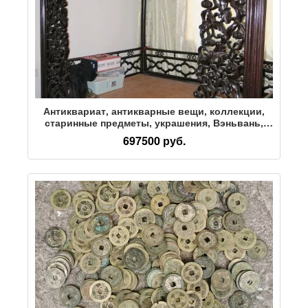
Антиквариат, антикварные вещи, коллекции,
старинные предметы, украшения, Вэньвань,
разные почтовые монеты, каллиграфия и
697500 руб.
живопись, кровать с большой дверной полкой
из красного дерева династии Цин