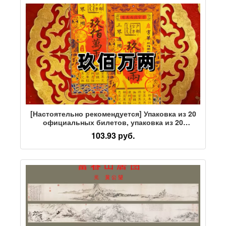
[Настоятельно рекомендуется] Упаковка из 20
официальных билетов, упаковка из 20
коллекционных утолщенных серебряных
103.93 руб.
билетов с цветной печатью, специальное
разрешение.