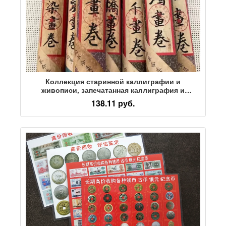
Коллекция старинной каллиграфии и
живописи, запечатанная каллиграфия и
живопись, роспись сыра, знаменитая старинная
138.11 руб.
каллиграфия и живопись, старинные предметы,
шкатулка для каллиграфии и живописи