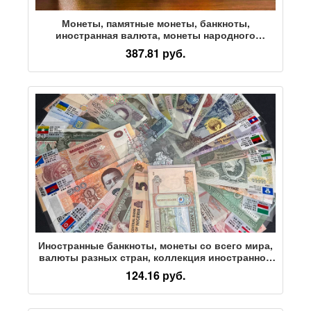
Монеты, памятные монеты, банкноты,
иностранная валюта, монеты народного
рейтинга, рамка для демонстрации коллекций,
387.81 руб.
фоторамка для денежных билетов, защитная
оболочка, акрил
Иностранные банкноты, монеты со всего мира,
валюты разных стран, коллекция иностранной
валюты fidelity, подарки на выпускной для
124.16 руб.
студентов