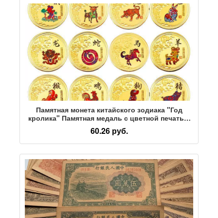
Памятная монета китайского зодиака "Год
кролика" Памятная медаль с цветной печатью
"Золотой Зодиак" Полный набор счастливых
60.26 руб.
украшений Бронзовые китайские новогодние
монеты