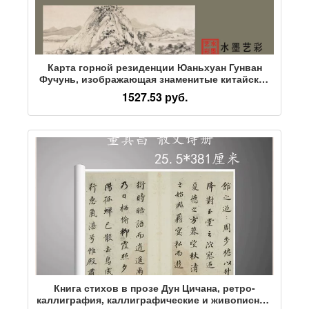
Карта горной резиденции Юаньхуан Гунван
Фучунь, изображающая знаменитые китайские
картины, оригинальная крупная микроструйная
1527.53 руб.
копия высокой четкости, копия ретро-
декоративной живописи
Книга стихов в прозе Дун Цичана, ретро-
каллиграфия, каллиграфические и живописные