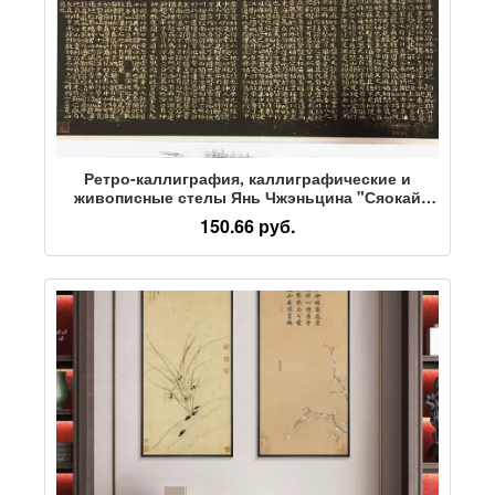
Ретро-каллиграфия, каллиграфические и
живописные стелы Янь Чжэньцина "Сяокай
Магу Сяньтань Цзи", выполненные в стиле
150.66 руб.
ретро, украшены аутентичными копиями,
нанесенными микропылесосом