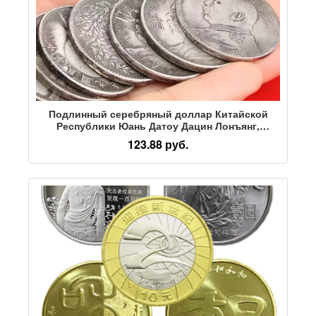
Подлинный серебряный доллар Китайской
Республики Юань Датоу Дацин Лонъянг,
Трехлетнее наследие предков из
123.88 руб.
Стерлингового серебра, Старинные предметы
из океана, Настоящая коллекция монет из
серебряного доллара.