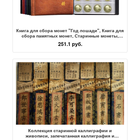
Книга для сбора монет "Год лошади", Книга для
сбора памятных монет, Старинные монеты,
Серебряный Доллар, Медная монета,
251.1 руб.
Старинный держатель для монет, Книга для
хранения банкнот
Коллекция старинной каллиграфии и
живописи, запечатанная каллиграфия и