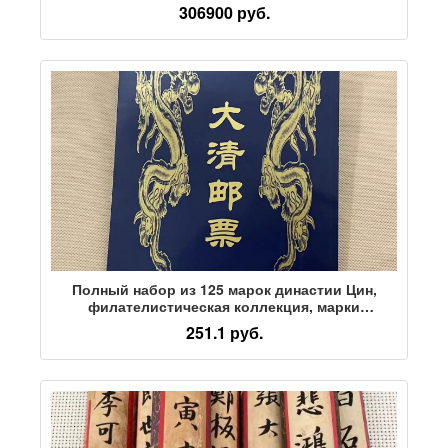
разные почтовые расходы, каллиграфия и
306900 руб.
живопись, круглое кресло из красного дерева
Полный набор из 125 марок династии Цин,
филателистическая коллекция, марки
культурной революции, специальное
251.1 руб.
предложение, бесплатная доставка