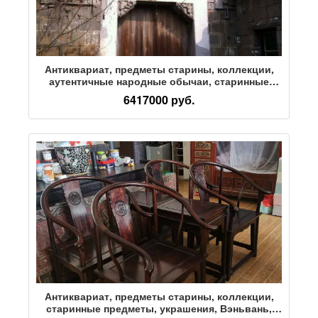
Антиквариат, предметы старины, коллекции,
аутентичные народные обычаи, старинные
предметы, украшения, литература, различные
6417000 руб.
почтовые монеты, каллиграфия и живопись,
старинные дома эпохи Мин и Цин
Антиквариат, предметы старины, коллекции,
старинные предметы, украшения, Вэньвань,