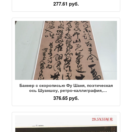
подлинные репродукции картин Сун Хуэйцзуна,
277.61 руб.
цветов и птиц на стене, нанесенные
микропылесосом высокой четкости.
Баннер с скорописью Фу Шаня, поэтическая
ось Шуаншоу, ретро-каллиграфия,
каллиграфия и живопись, аутентичная
376.65 руб.
антикварная живопись с микрораспылением,
основное украшение для монтажа и
подвешивания картин