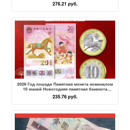
живопись, цилиндрическая живопись, античная
276.21 руб.
знаменитая каллиграфия и живопись,
старинные предметы, каллиграфия и живопись,
слепой ящик
2026 Год лошади Памятная монета номиналом
10 юаней Новогодняя памятная банкнота
номиналом 20 юаней Зодиакальная лошадь
235.76 руб.
Монета Коллекция лошадиных банкнот
Подарочная коробка Подарочная книга