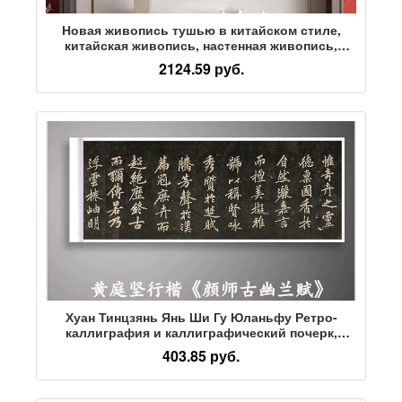
Новая живопись тушью в китайском стиле,
китайская живопись, настенная живопись,
подвесная картина на крыльце, вертикальная
2124.59 руб.
версия, чайная комната с ламинированным
ледяным шелком, кабинет, роспись для
украшения чайного домика, дзен
Хуан Тинцзянь Янь Ши Гу Юланьфу Ретро-
каллиграфия и каллиграфический почерк,
аутентичная копия с микрораспылением
403.85 руб.
высокой четкости, просмотр украшения копии