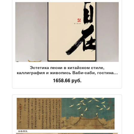
Эстетика песни в китайском стиле,
каллиграфия и живопись Ваби-саби, гостиная,
фоновая стена, креативная свободно висящая
1658.66 руб.
живопись, кабинет, чайная комната, дзен-
декоративная живопись