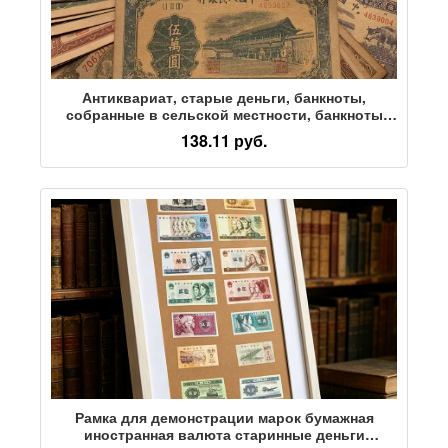
Антиквариат, старые деньги, банкноты,
собранные в сельской местности, банкноты
Китайской Республики, монеты, ранние монеты,
138.11 руб.
антиквариат, коллекция, обучение, памятные
принадлежности
Рамка для демонстрации марок бумажная
иностранная валюта старинные деньги