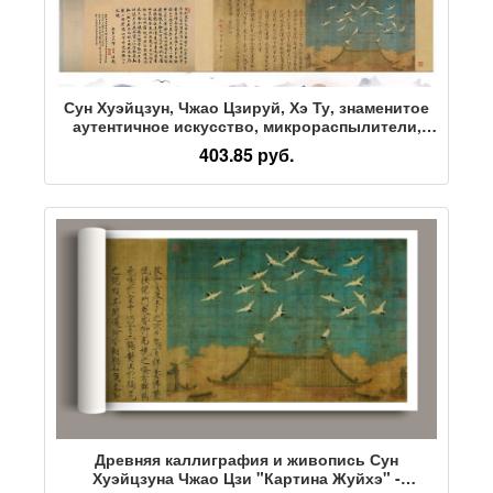
Сун Хуэйцзун, Чжао Цзируй, Хэ Ту, знаменитое
аутентичное искусство, микрораспылители,
репродукции старинных декоративных
403.85 руб.
росписей на шелковых тканях, учитесь
копировать
Древняя каллиграфия и живопись Сун
Хуэйцзуна Чжао Цзи "Картина Жуйхэ" -