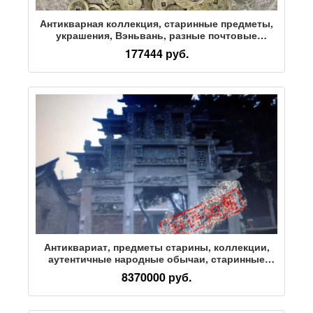
Антикварная коллекция, старинные предметы,
украшения, Вэньвань, разные почтовые
монеты, каллиграфия и живопись, монеты
177444 руб.
династии Цин, Канси Тунбао, 212 медных монет
Антиквариат, предметы старины, коллекции,
аутентичные народные обычаи, старинные
предметы, украшения, различные почтовые
8370000 руб.
монеты Вэньвань, каллиграфия и живопись,
мастерская заслуг династии Цин