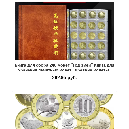
Книга для сбора 240 монет "Год змеи" Книга для
хранения памятных монет "Древние монеты"
Книга для защиты медных монет Артефакт для
292.95 руб.
хранения медных пластин