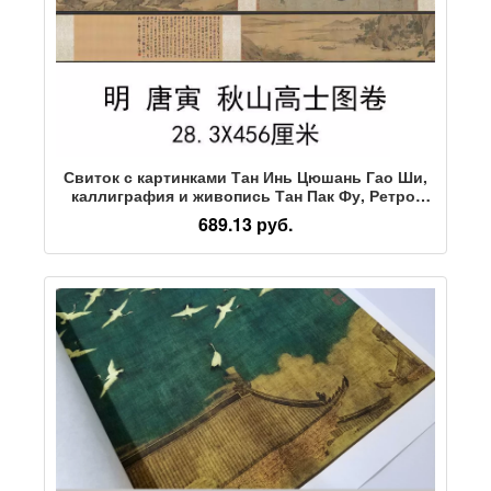
Свиток с картинками Тан Инь Цюшань Гао Ши,
каллиграфия и живопись Тан Пак Фу, Ретро-
каллиграфия и живопись, Длинный свиток,
689.13 руб.
Пейзажная китайская живопись, Подлинные
старинные репродукции