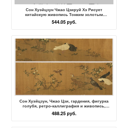
Сон Хуэйцзун Чжао Цзируй Хэ Рисует
китайскую живопись Тонким золотым
каллиграфическим искусством,
544.05 руб.
микрораспылением репродукций древних
знаменитых картин, декоративных росписей
Сон Хуэйцзун, Чжао Цзи, гардения, фигурка
голубя, ретро-каллиграфия и живопись,
аутентичное искусство, репродукция с
488.25 руб.
помощью микрораспыления, китайская
живопись, декоративная роспись вручную