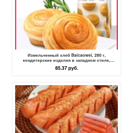
Измельченный хлеб Baicaowei, 280 г,
кондитерские изделия в западном стиле,
заменяющие еду, Офисный завтрак, Десертные
85.37 руб.
закуски, перекусы