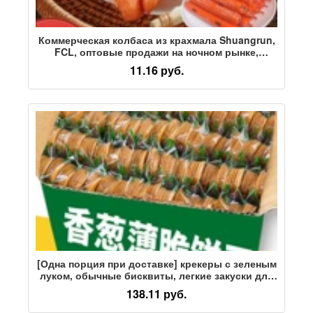
Коммерческая колбаса из крахмала Shuangrun,
FCL, оптовые продажи на ночном рынке,
закуски, воздушная фритюрница, хрустящая
11.16 руб.
колбаса на гриле, прямые продажи с фабрики
[Одна порция при доставке] крекеры с зеленым
луком, обычные бисквиты, легкие закуски для
знаменитостей, снеки
138.11 руб.