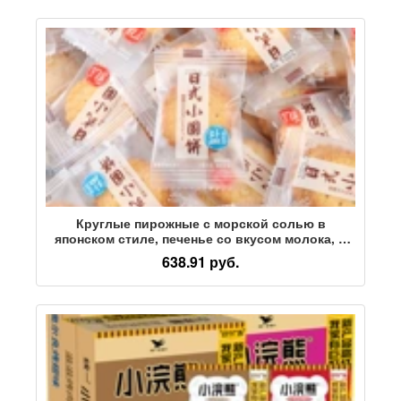
Круглые пирожные с морской солью в
японском стиле, печенье со вкусом молока, в
индивидуальной упаковке, хрустящие легкие
638.91 руб.
закуски, оптовая продажа оптом