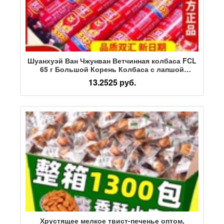
Шуанхуэй Ван Чжунван Ветчинная колбаса FCL
65 г Большой Корень Колбаса с лапшой
быстрого приготовления Оптовые закуски
13.2525 руб.
Колбаса с лапшой быстрого приготовления
Кукурузная колбаса Бесплатная доставка
Хрустящее мелкое твист-печенье оптом,