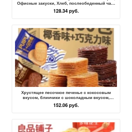
Офисные закуски, Хлеб, послеобеденный чай,
Небольшие закуски на ужин, 500 г
128.34 руб.
Хрустящее песочное печенье с кокосовым
вкусом, блинчики с шоколадным вкусом,
закуски для офиса, легкие закуски для снятия
152.06 руб.
аппетита, оптовая продажа FCL