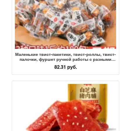
Маленькие твист-пакетики, твист-роллы, твист-
палочки, фуршет ручной работы с разными
вкусами, послеобеденный чай, легкие закуски,
82.31 руб.
закуски оптом