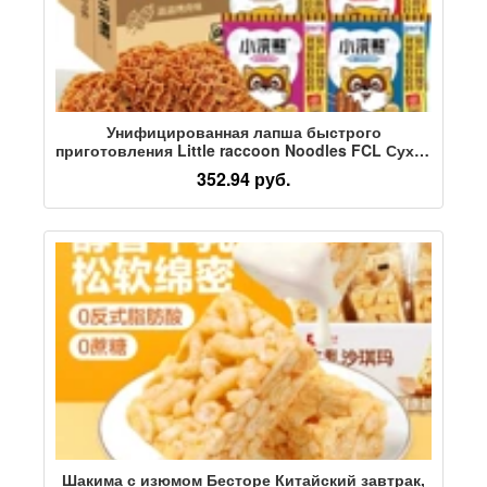
Унифицированная лапша быстрого
приготовления Little raccoon Noodles FCL Сухая
лапша быстрого приготовления, Закуски
352.94 руб.
быстрого приготовления оптом, Лапша
быстрого приготовления в пакетиках
Шакима с изюмом Бесторе Китайский завтрак,