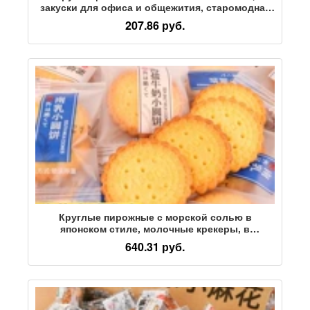
закуски для офиса и общежития, старомодная
выпечка, закуски в индивидуальной упаковке
207.86 руб.
Круглые пирожные с морской солью в
японском стиле, молочные крекеры, в
индивидуальной упаковке, питательные
640.31 руб.
закуски для детского досуга, FCL