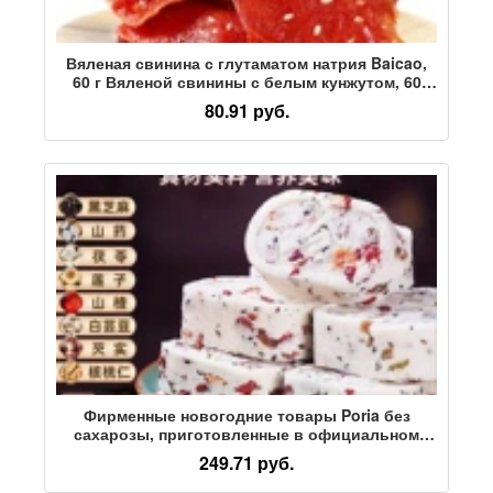
Вяленая свинина с глутаматом натрия Baicao,
60 г Вяленой свинины с белым кунжутом, 60
г/100 г закусок из свинины, Вяленое вяленое
80.91 руб.
мясо
Фирменные новогодние товары Poria без
сахарозы, приготовленные в официальном
флагманском магазине Jujube Yam Pat Chun
249.71 руб.
Cake, улучшают качество выпечки и улучшают
настроение после завтрака