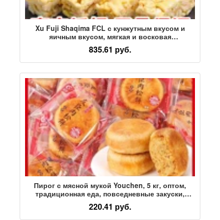
Xu Fuji Shaqima FCL с кунжутным вкусом и
яичным вкусом, мягкая и восковая
Традиционная старомодная выпечка для
835.61 руб.
завтрака оптом
Пирог с мясной мукой Youchen, 5 кг, оптом,
традиционная еда, повседневные закуски,
заменяющие еду, массовые закуски оптом
220.41 руб.