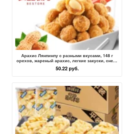
Арахис Лянпинпу с разными вкусами, 148 г
орехов, жареный арахис, легкие закуски, снеки
в общежитии, арахис
50.22 руб.