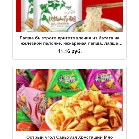
Лапша быстрого приготовления из батата на
железной палочке, нежареная лапша, лапша
быстрого приготовления, лапша из батата,
11.16 руб.
вегетарианская горячая лапша в горшочках, суп
с лапшой на завтрак
Острый угол Саньхуэя Хрустящий Мяо