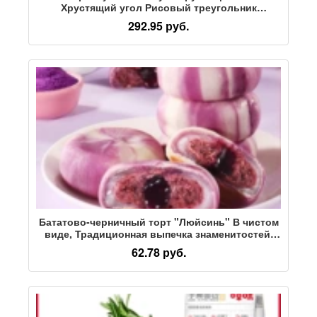
Хрустящий угол Рисовый треугольник
Хрустящие повседневные закуски Закуски
292.95 руб.
Коммерческие Ностальгические Пищевые
рожки Маленькая упаковка
Бататово-черничный торт "Люйсинь" В чистом
виде, Традиционная выпечка знаменитостей,
вкусные закуски и прохладительные напитки,
62.78 руб.
послеобеденный чай "Люйсинь", Изысканный и
жирный