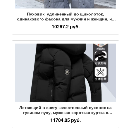
Пуховик, удлиненный до щиколоток,
одинакового фасона для мужчин и женщин, на
белом утином пуху, с утолщением выше колена
10267.2 руб.
Летающий в снегу качественный пуховик на
гусином пуху, мужская короткая куртка с
капюшоном, новинка 2025 года, зимняя
11704.05 руб.
утепленная куртка на гусином пуху