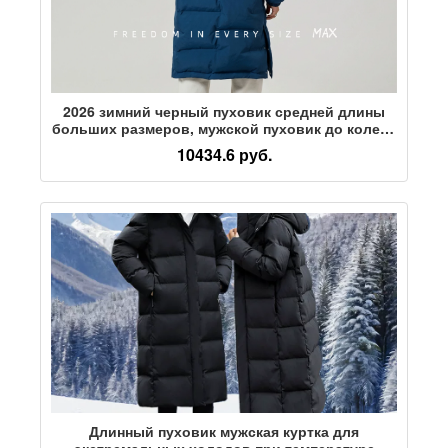
2026 зимний черный пуховик средней длины
больших размеров, мужской пуховик до колена
с капюшоном, толстая теплая куртка бренда tide
10434.6 руб.
fat
Длинный пуховик мужская куртка для
экстремальных холодов при температуре