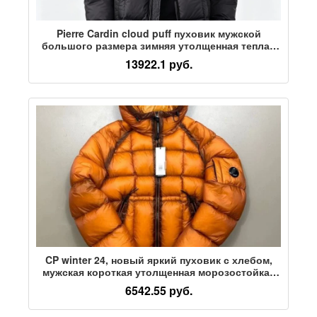
Pierre Cardin cloud puff пуховик мужской
большого размера зимняя утолщенная теплая
трехслойная куртка tide fat плюс жир для
13922.1 руб.
увеличения
CP winter 24, новый яркий пуховик с хлебом,
мужская короткая утолщенная морозостойкая
легкая куртка с капюшоном на белом утином
6542.55 руб.
пуху, тренд