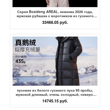
Серия Bosideng AREAL, новинка 2026 года,
мужская рубашка с воротником из гусиного
пуха на 90%, легкий пуховик
33466.05 руб.
пуховик из белого гусиного пуха 95 пробы,
мужской длинный, очень холодный, северо-
восточный, ультратонкий, глянцевый, очень
14745.15 руб.
холодная одежда, утолщенная куртка