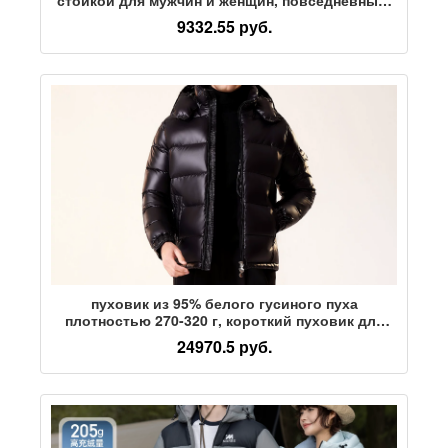
ветрозащитный, водоотталкивающий,
9332.55 руб.
устойчивый к пятнам, свободный, бархатный,
теплый и удобный
пуховик из 95% белого гусиного пуха
плотностью 270-320 г, короткий пуховик для
молодых мужчин COYACAL/Chuanqi
24970.5 руб.