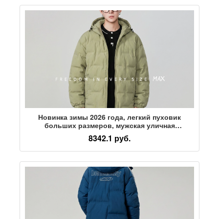
Новинка зимы 2026 года, легкий пуховик
больших размеров, мужская уличная
свободная легкая куртка-пуховик с капюшоном,
8342.1 руб.
теплая куртка