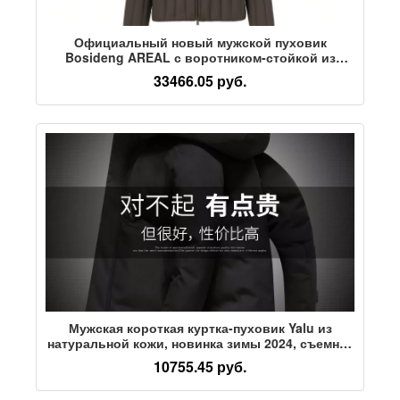
Официальный новый мужской пуховик
Bosideng AREAL с воротником-стойкой из
гусиного пуха
33466.05 руб.
Мужская короткая куртка-пуховик Yalu из
натуральной кожи, новинка зимы 2024, съемная
шапка, зимняя теплая куртка на белом утином
10755.45 руб.
пуху