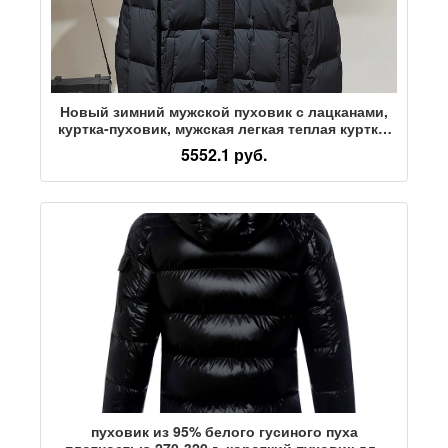
Новый зимний мужской пуховик с лацканами,
куртка-пуховик, мужская легкая теплая куртка-
пуховик для мужчин молодого и среднего
5552.1 руб.
возраста
пуховик из 95% белого гусиного пуха
плотностью 270-320 г, короткий пуховик для