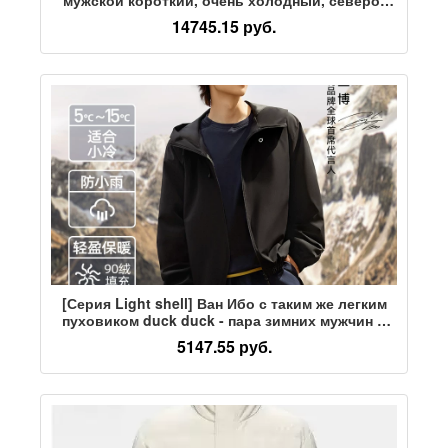
восточный, ультратонкий, глянцевый, очень
14745.15 руб.
холодная одежда, утолщенная куртка
[Серия Light shell] Ван Ибо с таким же легким
пуховиком duck duck - пара зимних мужчин и
женщин с таким же пуховиком-курткой
5147.55 руб.