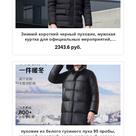
Зимний короткий черный пуховик, мужская
куртка для официальных мероприятий,
свадебная куртка hi dad с утолщенным
2343.6 руб.
воротником-стойкой для сохранения тепла
пуховик из белого гусиного пуха 95 пробы,
мужской короткий, очень холодный, северо-