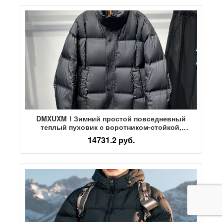
DMXUXM！Зимний простой повседневный
теплый пуховик с воротником-стойкой,
мужской свободный пуховик на белом утином
14731.2 руб.
пуху, мужская одежда