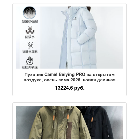
Пуховик Camel Beiying PRO на открытом
воздухе, осень-зима 2026, новая длинная
теплая и ветрозащитная модная куртка для
13224.6 руб.
мужчин и женщин