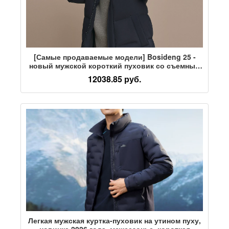
[Самые продаваемые модели] Bosideng 25 -
новый мужской короткий пуховик со съемным
капюшоном из ветрозащитного и теплого 90%
12038.85 руб.
бархата
Легкая мужская куртка-пуховик на утином пуху,
новинка 2026 года, межсезонье, короткая