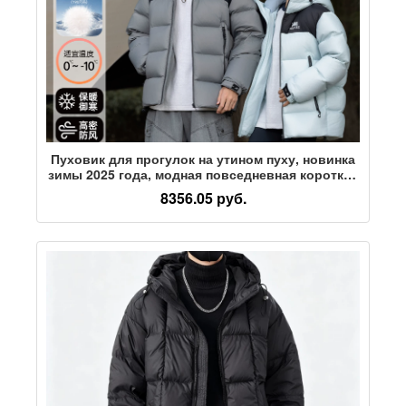
Пуховик для прогулок на утином пуху, новинка
зимы 2025 года, модная повседневная короткая
куртка с капюшоном для мужчин и женщин в
8356.05 руб.
одном стиле