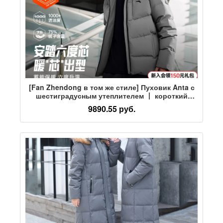
[Fan Zhendong в том же стиле] Пуховик Anta с
шестиградусным утеплителем 丨 короткий
четырехслойный пуховик, мужская теплая
9890.55 руб.
куртка с капюшоном