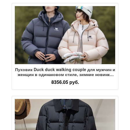
Пуховик Duck duck walking couple для мужчин и
женщин в одинаковом стиле, зимние новинки
2026 года, универсальная короткая толстая
8356.05 руб.
куртка с капюшоном