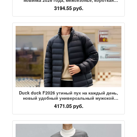
модная повседневная теплая толстая куртка на
3194.55 руб.
утином пуху с воротником-стойкой
Duck duck F2026 утиный пух на каждый день,
новый удобный универсальный мужской
пуховик с воротником-стойкой для поездок на
4171.05 руб.
работу, свободный модный верх,
повседневная куртка