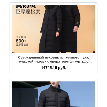
Сверхдлинный пуховик из гусиного пуха,
мужской пуховик, сверхтолстая куртка с
защитой от холода, черная длинная куртка,
14745.15 руб.
зимний пуховик с защитой от холода, северо-
восток