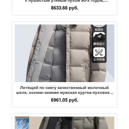
клетчатый пуховик с воротником-стойкой,
8633.66 руб.
мужская зимняя новая теплая куртка
Летящий по снегу качественный молочный
шелк, осенне-зимняя мужская куртка-пуховик в
стиле рубашки, короткая зимняя повседневная
6961.05 руб.
теплая куртка с отворотом