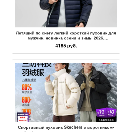
Летящий по снегу легкий короткий пуховик для
мужчин, новинка осени и зимы 2026,
универсальная модная повседневная куртка с
4185 руб.
воротником-стойкой в западном стиле, тренд
Спортивный пуховик Skechers с воротником-
стойкой для мужчин и женщин, повседневный,