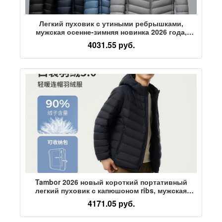
Легкий пуховик с утиными ребрышками,
мужская осенне-зимняя новинка 2026 года,
короткая повседневная тонкая легкая куртка с
4031.55 руб.
капюшоном K
Tambor 2026 новый короткий портативный
легкий пуховик с капюшоном ribs, мужская
модная брендовая куртка высокого класса
4171.05 руб.