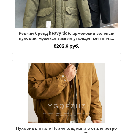
Редкий бренд heavy tide, армейский зеленый
пуховик, мужская зимняя утолщенная теплая
куртка средней длины, мужской новый стиль
8202.6 руб.
Пуховик в стиле Пэрис олд мани в стиле ретро
с пушистым утиным пухом 90-х годов,