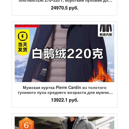
молодых мужчин COYACAL/Chuanqi
24970.5 руб.
Мужская куртка Pierre Cardin из толстого
гусиного пуха среднего возраста для мужчин
среднего и пожилого возраста, куртка для
13922.1 руб.
папы, пуховик со съемной подкладкой и
лацканами