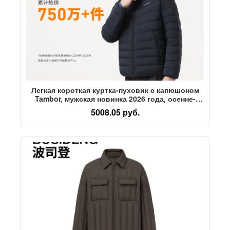
Легкая короткая куртка-пуховик с капюшоном
Tambor, мужская новинка 2026 года, осенне-
зимняя теплая и холодная универсальная
5008.05 руб.
куртка