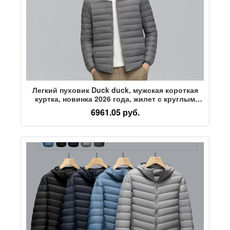
Легкий пуховик Duck duck, мужская короткая
куртка, новинка 2026 года, жилет с круглым
вырезом и подкладкой, куртка на ребрах,
6961.05 руб.
антисезонная