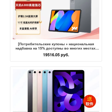
[Потребительские купоны + национальная
надбавка на 15% доступны во многих местах]
Студенческий планшет Lenovo Xiaoxin Pad, 11-
19516.05 руб.
дюймовый аудиовизуальный развлекательный
офисный учебный планшет с экраном для
защиты глаз Rhine, модели 2025 года выпуска.