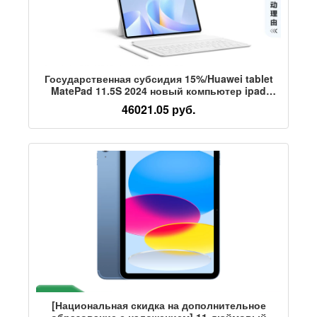
Государственная субсидия 15%/Huawei tablet
MatePad 11.5S 2024 новый компьютер ipad
мягкая версия складной официальный
46021.05 руб.
флагманский магазин подлинный 115s
государственная субсидия 2025 планшет air
[Национальная скидка на дополнительное
образование с наложением] 11-дюймовый