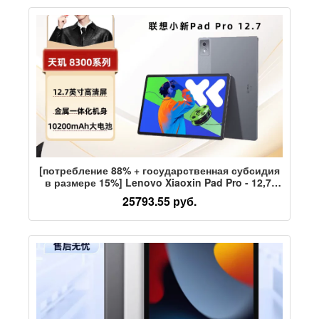
длительным временем автономной работы, что
позволяет студентам использовать
планшетный компьютер для учебы.
[потребление 88% + государственная субсидия
в размере 15%] Lenovo Xiaoxin Pad Pro - 12,7-
дюймовый планшетный компьютер с большим
25793.55 руб.
экраном для онлайн-занятий студентов,
развлечений в офисе, защита глаз от слабого
синего освещения.