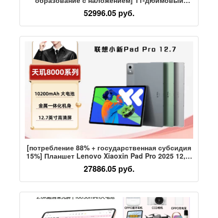
планшетный компьютер Apple / Apple iPad с
52996.05 руб.
чипом A16, новинка 2025 года, подлинная
гарантия онлайн-обучения в классе.
[потребление 88% + государственная субсидия
15%] Планшет Lenovo Xiaoxin Pad Pro 2025 12,7-
дюймовый планшет с большим экраном для
27886.05 руб.
развлечений, офисного обучения и супер-
подключения.