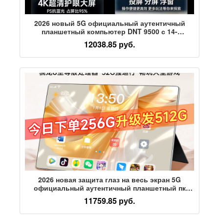
2026 новый 5G официальный аутентичный
планшетный компьютер DNT 9500 с 14-
дюймовой защитой глаз, полноэкранная игра,
12038.85 руб.
полный Netcom
2026 новая защита глаз на весь экран 5G
официальный аутентичный планшетный пк
Snapdragon 8 Extreme edition iPad14 дюймов
11759.85 руб.