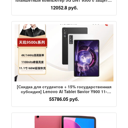
глаз, полноэкранный планшет 14-дюймовый full
12052.8 руб.
netcom
[Скидка для студентов + 15% государственная
субсидия] Lenovo AI Tablet Savior Y900 11-
дюймовый планшет Lenovo Savior y900 Tablet AI
55786.05 руб.
Обучающий игровой планшет