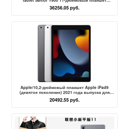
Lenovo Savior y900 Планшет для обучения игре
36256.05 руб.
с искусственным интеллектом, планшет с
государственной субсидией
Apple/10,2-дюймовый планшет Apple iPad9
(девятое поколение) 2021 года выпуска для
обучения на планшете Ipad 9
20492.55 руб.