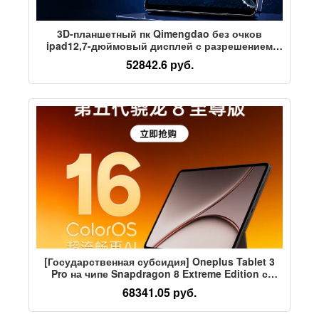
3D-планшетный пк Qimengdao без очков
ipad12,7-дюймовый дисплей с разрешением
2,5K HD, 8 ГБ + 256 ГБ, преобразование 2D в 3D
52842.6 руб.
в один клик, большая емкость 10000 мАч
[Государственная субсидия] Oneplus Tablet 3
Pro на чипе Snapdragon 8 Extreme Edition с
оригинальным цветным экраном высокой
68341.05 руб.
четкости 3,4 Кб, сверхчистым дисплеем с
высокой четкостью изображения и