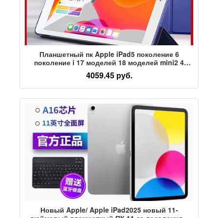
Планшетный пк Apple iPad5 поколение 6
поколение i 17 моделей 18 моделей mini2 4
поколение обучение в режиме реального
4059.45 руб.
времени
Новый Apple/ Apple iPad2025 новый 11-
дюймовый планшетный ПК 11-го поколения с