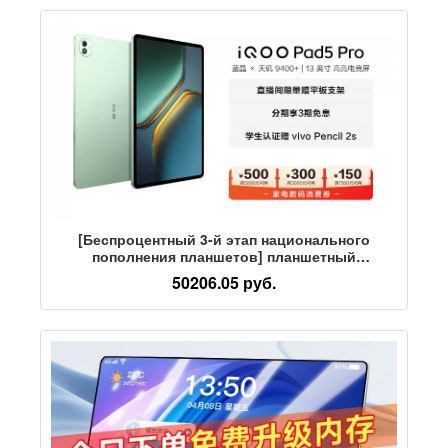
[Беспроцентный 3-й этап национального
пополнения планшетов] планшетный
компьютер vivo iQOO Pad5 Pro новый Tmall 9400
50206.05 руб.
+ полезные вещи для школы, 13-дюймовая
киберспортивная игра Tmall campus