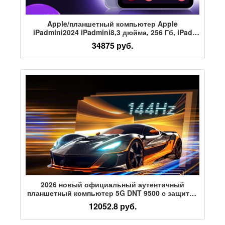
Apple/планшетный компьютер Apple
iPadmini2024 iPadmini8,3 дюйма, 256 Гб, iPad
mini6/5
34875 руб.
2026 новый официальный аутентичный
планшетный компьютер 5G DNT 9500 с защитой
глаз, полноэкранный планшет 14-дюймовый full
12052.8 руб.
netcom