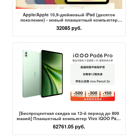
Apple/Apple 10,9-дюймовый iPad (десятое
поколение) - новый планшетный компьютер
2022 года для обучения рисованию
32085 руб.
[Беспроцентная скидка на 12-й период до 800
юаней] Планшетный компьютер Vivo iQOO Pad6
Pro нового пятого поколения Snapdragon 8
62761.05 руб.
Extreme Edition student good things
официальный 13,2-дюймовый