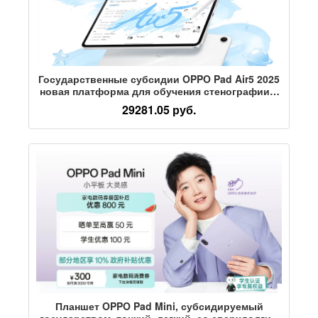
Государственные субсидии OPPO Pad Air5 2025
новая платформа для обучения стенографии в
классе для студентов с ультрачистым экраном
29281.05 руб.
с мягким освещением разрешением 2,8 Кб
Планшет OPPO Pad Mini, субсидируемый
государством, тонкий, легкий, со сверхдолгим