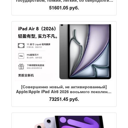
временем автономной работы, мягким
51601.05 руб.
освещением, защитой для глаз, компактный,
без сумки, планшет
[Совершенно новый, не активированный]
Apple/Apple iPad Air8 2026 восьмого поколения
с чипом M4 емкостью 256 ГБ, 11-дюймовый
73251.45 руб.
планшетный компьютер, американская версия
устройства емкостью 128 ГБ.