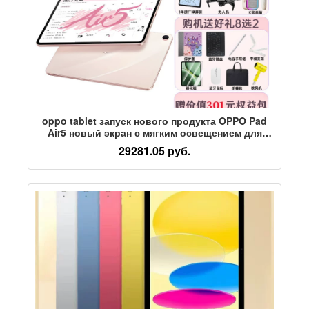
oppo tablet запуск нового продукта OPPO Pad
Air5 новый экран с мягким освещением для
стенографии в студенческом классе
29281.05 руб.
oppopadair5 учебный планшет официальный
аутентичный oppo tablet air5