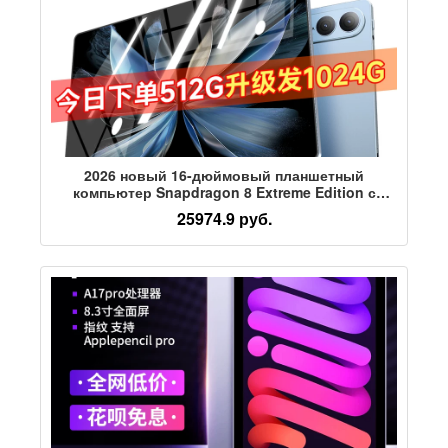
2026 новый 16-дюймовый планшетный
компьютер Snapdragon 8 Extreme Edition с
процессором пятого поколения, 4K защита глаз,
25974.9 руб.
полный экран, 5G