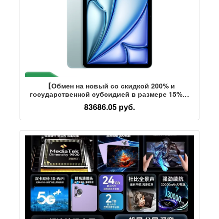
【Обмен на новый со скидкой 200% и
государственной субсидией в размере 15%】
11-дюймовый планшетный компьютер Apple /
83686.05 руб.
Apple iPad Air с чипом M4 2026 года выпуска,
абсолютно новый Национальный банк