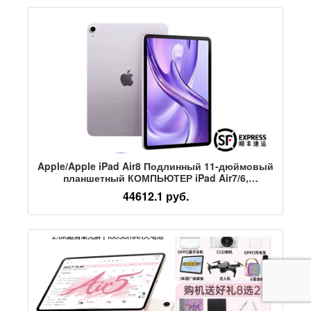
Apple/Apple iPad Air8 Подлинный 11-дюймовый
планшетный КОМПЬЮТЕР iPad Air7/6,
выпущенный Национальным банком в 2026
44612.1 руб.
году