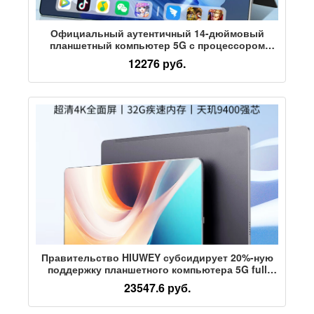
Официальный аутентичный 14-дюймовый
планшетный компьютер 5G с процессором
Snapdragon 8 Extreme с полной защитой глаз и
12276 руб.
обучающей игрой на экране
Правительство HIUWEY субсидирует 20%-ную
поддержку планшетного компьютера 5G full
Netcom с экраном для защиты глаз
23547.6 руб.
сверхвысокой четкости, официального
флагмана игр