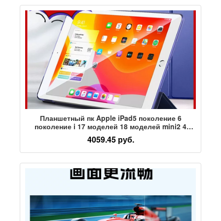
Планшетный пк Apple iPad5 поколение 6
поколение i 17 моделей 18 моделей mini2 4
поколение обучение в режиме реального
4059.45 руб.
времени