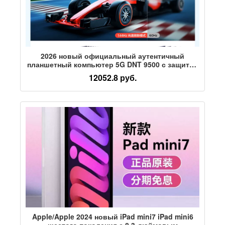
2026 новый официальный аутентичный
планшетный компьютер 5G DNT 9500 с защитой
глаз, полноэкранный планшет 14-дюймовый full
12052.8 руб.
netcom
Apple/Apple 2024 новый iPad mini7 iPad mini6
шестого поколения с 8,3-дюймовым