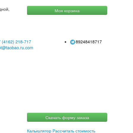
дной,
Моя корзина
 (4162)
218-717
89248418717
pt@taobao.ru.com
Скачать форму заказа
Калькулятор
Рассчитать стоимость