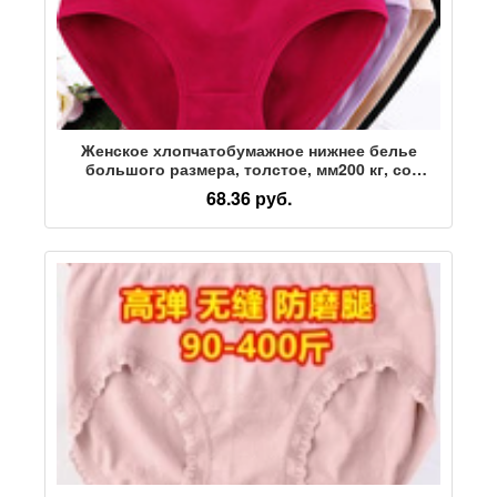
Женское хлопчатобумажное нижнее белье
большого размера, толстое, мм200 кг, со
средней талией, толстое, большого размера,
68.36 руб.
нижнее белье для матерей оптом 3622