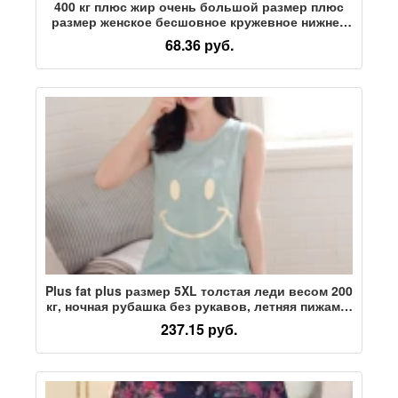
400 кг плюс жир очень большой размер плюс
размер женское бесшовное кружевное нижнее
белье с высокой талией для мамы 200-300 кг
68.36 руб.
свободные шорты
Plus fat plus размер 5XL толстая леди весом 200
кг, ночная рубашка без рукавов, летняя пижама-
слинг, тонкая хлопчатобумажная юбка для
237.15 руб.
беременных женщин