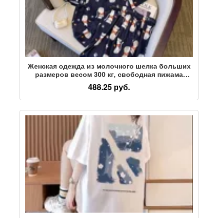
Женская одежда из молочного шелка больших
размеров весом 300 кг, свободная пижама
большого размера, костюм для домашнего
488.25 руб.
использования весом 200-350 кг