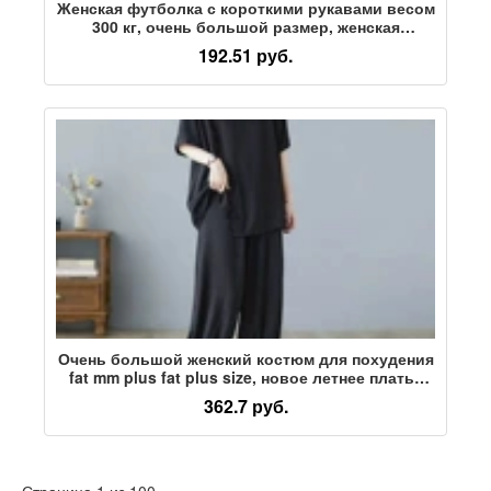
Женская футболка с короткими рукавами весом
300 кг, очень большой размер, женская
свободная футболка весом 200 кг, мм плюс
192.51 руб.
размер, летняя футболка весом 240 кг
Очень большой женский костюм для похудения
fat mm plus fat plus size, новое летнее платье
большого размера весом 300 кг, спортивный
362.7 руб.
костюм-двойка для отдыха
Страница 1 из 100