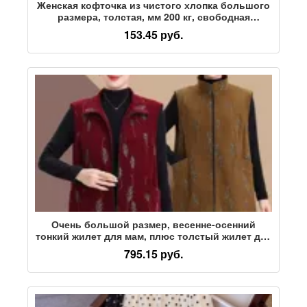
Женская кофточка из чистого хлопка большого
размера, толстая, мм 200 кг, свободная
хлопковая майка большого размера, толстая,
153.45 руб.
большого размера, трансграничная внешняя
торговля
Очень большой размер, весенне-осенний
тонкий жилет для мам, плюс толстый жилет для
пожилых женщин, большой размер, 200 кг,
795.15 руб.
женская одежда среднего и пожилого возраста