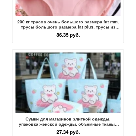
200 кг трусов очень большого размера fat mm,
трусы большого размера fat plus, трусы из
чистого хлопка для полных женщин с
86.35 руб.
завышенной талией Amazon underwear
Сумки для магазинов элитной одежды,
упаковка женской одежды, объемные тканые
сумки, большие хозяйственные сумки,
27.34 руб.
упаковочные ленты на заказ