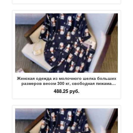
Женская одежда из молочного шелка больших
размеров весом 300 кг, свободная пижама
большого размера, костюм для домашнего
488.25 руб.
использования весом 200-350 кг