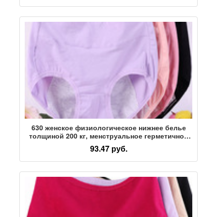
630 женское физиологическое нижнее белье
толщиной 200 кг, менструальное герметичное
хлопчатобумажное нижнее белье aunt plus fat,
93.47 руб.
трусы большого размера