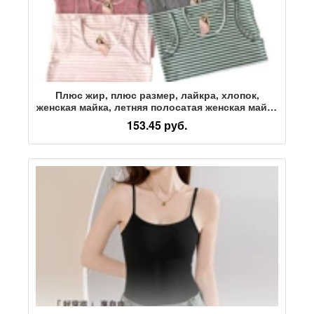
Плюс жир, плюс размер, лайкра, хлопок,
женская майка, летняя полосатая женская майка
с откидной спинкой, толстая сестра, большой
153.45 руб.
жилет