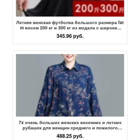
Летняя женская футболка большого размера fat
m весом 200 кг и 300 кг из модала с широким
подолом и короткими рукавами № 11
345.96 руб.
7x очень больших женских весенних и летних
рубашек для женщин среднего и пожилого
возраста, а также рубашка-кардиган для
488.25 руб.
полных матерей весом 200 кг.