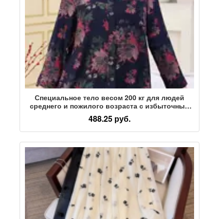
Специальное тело весом 200 кг для людей
среднего и пожилого возраста с избыточным
весом, женская одежда больших размеров,
488.25 руб.
весенняя и осенняя рубашка для мамы, куртка
оверсайз, топ для бабушки