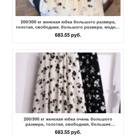
200/300 кг женская юбка большого размера,
толстая, свободная, большого размера, модная
шифоновая юбка из флока, 350 кг 3153
683.55 руб.
200/300 кг женская юбка очень большого
размера, толстая, свободная, большие
размеры, новая модная шифоновая юбка 350 кг
683.55 руб.
3158