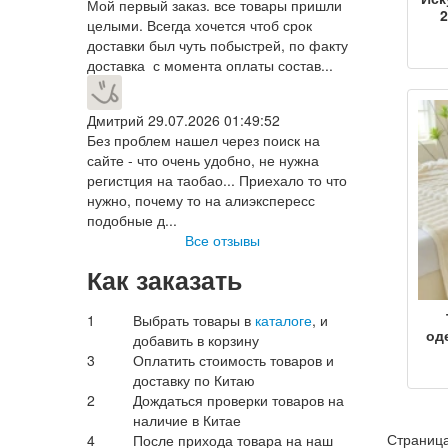
Мой первый заказ. все товары пришли
2
целыми. Всегда хочется чтоб срок
доставки был чуть побыстрей, по факту
х
доставка с момента оплаты состав...
тка
хло
ле
Дмитрий
29.07.2026 01:49:52
Без проблем нашел через поиск на
сайте - что очень удобно, не нужна
регистция на таобао... Приехало то что
нужно, почему то на алиэкспересс
подобные д...
Все отзывы
Как заказать
1
Выбрать товары в
каталоге
, и
од
добавить в корзину
ф
3
Оплатить стоимость товаров и
оф
доставку по Китаю
2
Дождаться проверки товаров на
оде
наличие в Китае
ф
ко
Страница
4
После прихода товара на наш