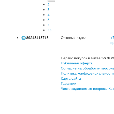
воздуха, прямая
одеяло оптом
для д
2
ставка с фабрики
од
3
4
5
>
>>
89248418718
Оптовый отдел
+7
o
Сервис покупок в Китае t-b.ru.c
Публичная оферта
Согласие на обработку персон
Политика конфиденциальности
Карта сайта
Гарантии
Часто задаваемые вопросы
Кат