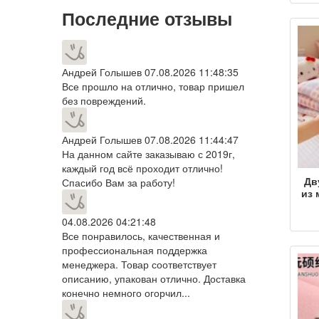
д
Последние отзывы
п
жив
Андрей Голышев
07.08.2026 11:48:35
сн
Все прошло на отлично, товар пришел
без повреждений.
Андрей Голышев
07.08.2026 11:44:47
На данном сайте заказываю с 2019г,
каждый год всё проходит отлично!
Дв
Спасибо Вам за работу!
из 
гр
04.08.2026 04:21:48
фли
Все понравилось, качественная и
фл
профессиональная поддержка
менеджера. Товар соответствует
оф
сн
описанию, упакован отлично. Доставка
конечно немного огорчил...