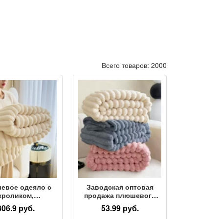
Всего товаров: 2000
евое одеяло с
Заводская оптовая
кроликом,
продажа плюшевого
функциональное
одеяла с кроликом,
306.9 руб.
53.99 руб.
яло для сна,
фланелевого одеяла,