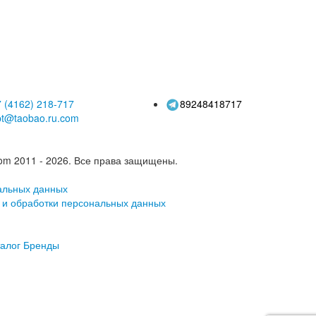
ивана, офисное
оптовая поддержка в
еяло для сна
распространении
 (4162)
218-717
89248418717
pt@taobao.ru.com
om 2011 - 2026.
Все права защищены.
альных данных
 и обработки персональных данных
алог
Бренды