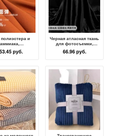
г полиэстера и
Черная атласная ткань
аммиака,
для фотосъемки,
рехсторонняя
черная глянцевая
53.45 руб.
66.96 руб.
тичная ткань,
фоновая ткань для
ая эластичная
украшения, черная
ань простого
шелковая ткань для
етения, весенне-
растушевки, черная
 рубашка, юбка,
тканевая ткань
дные брюки.
о из молочного
Трансграничное