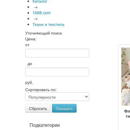
Каталог
→
1688.com
→
Ткани и текстиль
Уточняющий поиск
Цена:
от
до
руб.
Сортировать по:
Сбросить
Показать
Фл
т
фли
Подкатегории
se