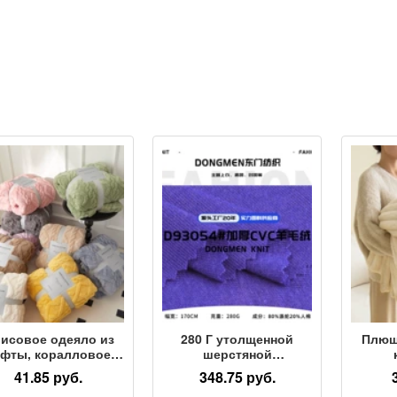
исовое одеяло из
280 Г утолщенной
Плюш
афты, коралловое
шерстяной
совое одеяло four
фланелевой ткани CVC,
много
41.85 руб.
348.75 руб.
asons, одеяло для
полиэстер, хлопок,
оде