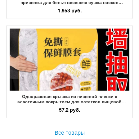
прищепка для белья весенняя сушка носков
ветрозащитный зажим для одежды большой зажим
1.953 руб.
для стеганого одеяла зажим для сушки стеганого
одеяла
Одноразовая крышка из пищевой пленки с
эластичным покрытием для остатков пищевой
пленки для домашнего холодильника, специальный
57.2 руб.
пакет для сохранения свежести, крышка для тарелки
Все товары