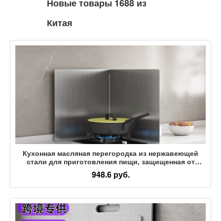
Новые товары 1688 из
Китая
Кухонная масляная перегородка из нержавеющей
стали для приготовления пищи, защищенная от
брызг, вытяжка для плиты, теплоизоляция,
948.6 руб.
маслостойкая газовая плита, устойчивая к высоким
температурам