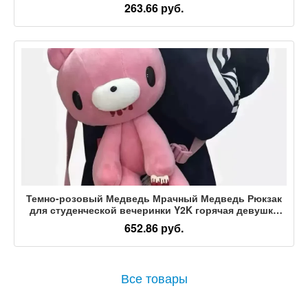
Кулон Тряпичная Кукла Подарок
263.66 руб.
Темно-розовый Медведь Мрачный Медведь Рюкзак
для студенческой вечеринки Y2K горячая девушка
Плюшевый кукольный рюкзак Индивидуальная
652.86 руб.
кукольная сумка
Все товары