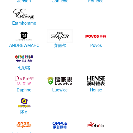
Jepsen
Connche
Fomoce
Etamhomme
ANDREWMARC
赛丽尔
Povos
七彩猪
Daphne
Luowice
Hense
环奇