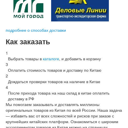
Все прошло на отлично, товар пришел без повреждений.
Андрей Голышев
, 07 Августа в 11:44
На данном сайте заказываю с 2019г, каждый год всё
подробнее о способах доставки
проходит отлично! Спасибо Вам за работу!
Как заказать
1
Выбрать товары в
каталоге
, и добавить в корзину
3
Оплатить стоимость товаров и доставку по Китаю
2
Дождаться проверки товаров на наличие в Китае
4
После прихода товара на наш склад в китае оплатить
доставку в РФ
Мы помогаем заказывать и доставлять миллионы
оригинальных товаров из Китая по всей России. Наша задача
— избавить вас от всех сложностей и рисков при заказе с
крупнейших китайских платформ. Ознакомиться с широким
ассортиментом товаров из Китая можно на страницах