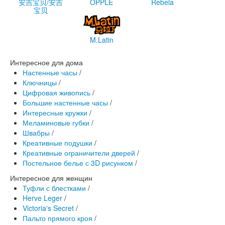
安吉宝贝/安吉
OPPLE
Rebela
宝贝
M.Latin
Интересное для дома
Настенные часы
/
Ключницы
/
Цифровая живопись
/
Большие настенные часы
/
Интересные кружки
/
Меламиновые губки
/
Швабры
/
Креативные подушки
/
Креативные ограничители дверей
/
Постельное белье с 3D рисунком
/
Интересное для женщин
Туфли с блестками
/
Herve Leger
/
Victoria's Secret
/
Пальто прямого кроя
/