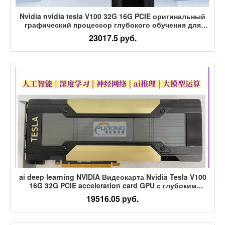
Nvidia nvidia tesla V100 32G 16G PCIE оригинальный
графический процессор глубокого обучения для
развертывания
23017.5 руб.
ai deep learning NVIDIA Видеокарта Nvidia Tesla V100
16G 32G PCIE acceleration card GPU с глубоким
обучением
19516.05 руб.