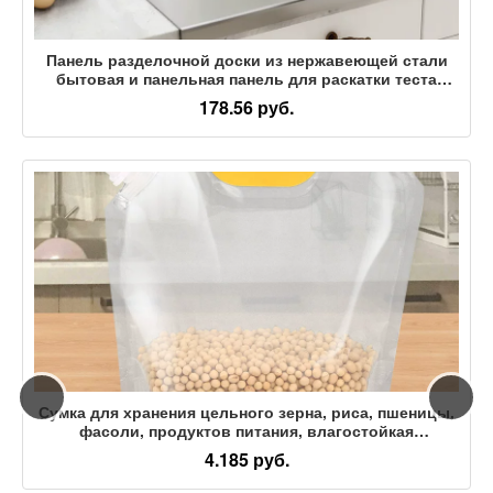
Панель разделочной доски из нержавеющей стали
бытовая и панельная панель для раскатки теста
панель для замешивания теста панель для выпечки
178.56 руб.
утолщенная разделочная доска большая кухонная
разделочная доска
Сумка для хранения цельного зерна, риса, пшеницы,
фасоли, продуктов питания, влагостойкая
герметичная коробка, переносная прозрачная
4.185 руб.
герметичная сумка, резервуар для хранения