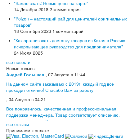
"Важно знать: Новые цены на карго"
Товары не совсем соответствуют заказанным. Две позиции из
14 Декабря 2018
2 комментария
101 с отклонениями. Скорость доставки как и заявлено.
"Poizon – настоящий рай для ценителей оригинальных
Vladimir Nazaroff
товаров"
, 01 Июля в 09:12
18 Сентября 2023
1 комментарий
Все как всегда долго но точно по заказу и доставлено в
полной сохранности Спасибо
"Как организовать доставку товаров из Китая в Россию:
исчерпывающее руководство для предпринимателя"
Андрей Голышев
, 07 Августа в 11:48
24 Июля 2025
Все прошло на отлично, товар пришел без повреждений.
все новости
Новые отзывы
Андрей Голышев
, 07 Августа в 11:44
На данном сайте заказываю с 2019г, каждый год всё
проходит отлично! Спасибо Вам за работу!
, 04 Августа в 04:21
Все понравилось, качественная и профессиональная
поддержка менеджера. Товар соответствует описанию,
упакован отлично. Доставка конечно немного огорчила, но
Владимир
все отзывы
, 15 Июля в 02:29
этот вопрос не…
Принимаем к оплате
Работой сервиса доволен. Спасибо большое!