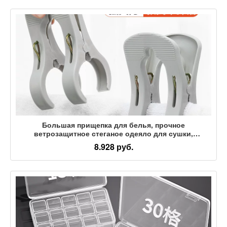
Большая прищепка для белья, прочное
ветрозащитное стеганое одеяло для сушки,
пластиковый бесшовный зажим для одеяла,
8.928 руб.
держатель для простыней, зажим для одежды