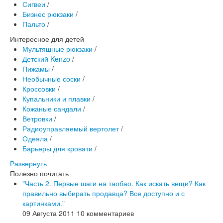
Сигвеи
/
Бизнес рюкзаки
/
Пальто
/
Интересное для детей
Мультяшные рюкзаки
/
Детский Kenzo
/
Пижамы
/
Необычные соски
/
Кроссовки
/
Купальники и плавки
/
Кожаные сандали
/
Ветровки
/
Радиоуправляемый вертолет
/
Одеяла
/
Барьеры для кровати
/
Развернуть
Полезно почитать
"Часть 2. Первые шаги на таобао. Как искать вещи? Как
правильно выбирать продавца? Все доступно и с
картинками."
09 Августа 2011
10 комментариев
Константин
, 01 Июля в 10:52