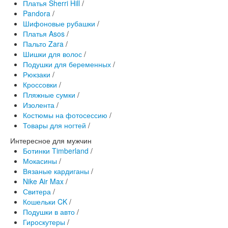
Платья Sherri Hill
/
Pandora
/
Шифоновые рубашки
/
Платья Asos
/
Пальто Zara
/
Шишки для волос
/
Подушки для беременных
/
Рюкзаки
/
Кроссовки
/
Пляжные сумки
/
Изолента
/
Костюмы на фотосессию
/
Товары для ногтей
/
Интересное для мужчин
Ботинки Timberland
/
Мокасины
/
Вязаные кардиганы
/
Nike Air Max
/
Свитера
/
Кошельки CK
/
Подушки в авто
/
Гироскутеры
/