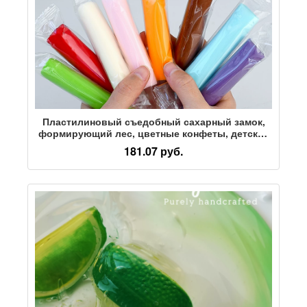
Пластилиновый съедобный сахарный замок,
формирующий лес, цветные конфеты, детские
поделки, съедобные цветные глиняные
181.07 руб.
конфеты, формирующие пластилин