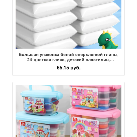
Большая упаковка белой сверхлегкой глины,
24-цветная глина, детский пластилин,
специальная глина ручной работы для детского
65.15 руб.
сада, цветная глина для поделок, нетоксичная
36-цветная сверхпрочная легкая глина,
космическая глина 500 г