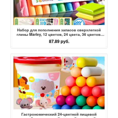
Набор для пополнения запасов сверхлегкой
глины Marley, 12 цветов, 24 цвета, 36 цветов,
без детей, детский сад, пластилин, безопасный
87.89 руб.
материал для поделок ручной работы,
инструмент, глина, ученики начальной школы,
набор игрушек из глины космического цвета.
Гастрономический 24-цветной пищевой