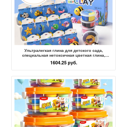
Ультралегкая глина для детского сада,
специальная нетоксичная цветная глина,
пластилиновая глина, пакет материалов для
1604.25 руб.
поделок, подарок ребенку на день рождения