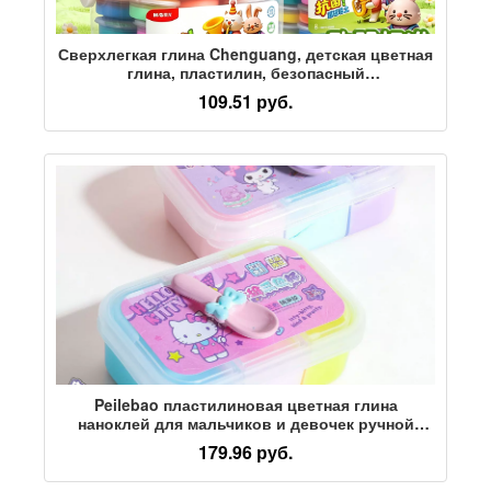
Сверхлегкая глина Chenguang, детская цветная
глина, пластилин, безопасный
антибактериальный материал для
109.51 руб.
воспитанников детского сада, специальный
материал ручной работы, набор глиняных
игрушек, космическая грязь, резиновая грязь,
пластилин
Peilebao пластилиновая цветная глина
наноклей для мальчиков и девочек ручной
работы diy подлинный мультфильм
179.96 руб.