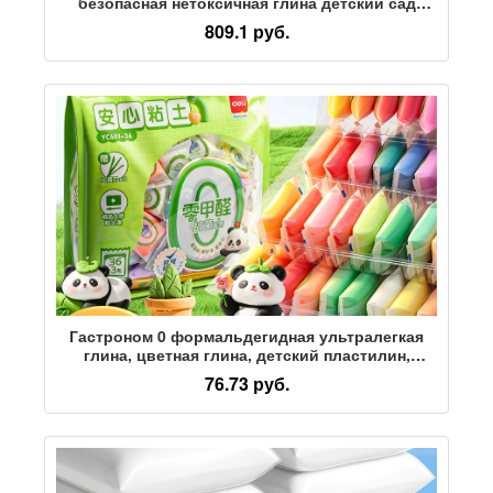
безопасная нетоксичная глина детский сад
специальный набор глиняных форм ручной
809.1 руб.
работы
Гастроном 0 формальдегидная ультралегкая
глина, цветная глина, детский пластилин,
детский сад, поделки ручной работы,
76.73 руб.
специальное образовательное пространство,
глина, цветной пластилин, подарок на день
рождения, игрушка для начальной школы,
упаковка материалов diy