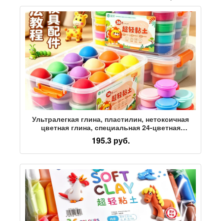
Ультралегкая глина, пластилин, нетоксичная
цветная глина, специальная 24-цветная
космическая глина ручной работы, 36 глиняных
195.3 руб.
игрушек для детского сада