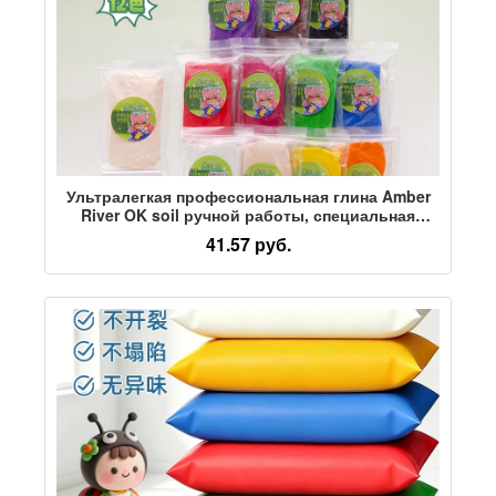
Ультралегкая профессиональная глина Amber
River OK soil ручной работы, специальная
упаковка для начинающих, цветная глина
41.57 руб.
профессионального качества, пластилин