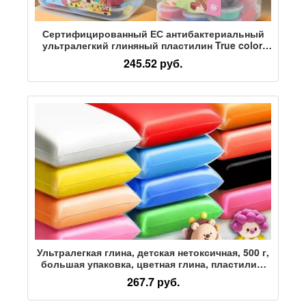
Сертифицированный ЕС антибактериальный
ультралегкий глиняный пластилин True color,
безопасный и не имеющий запаха, набор
245.52 руб.
цветной глины ручной работы "сделай сам"
для детского сада
Ультралегкая глина, детская нетоксичная, 500 г,
большая упаковка, цветная глина, пластилин,
24 цвета, большая объемная глина, черно-
267.7 руб.
белая, желтая, супер глина, специальная
упаковка материалов для детского сада ручной