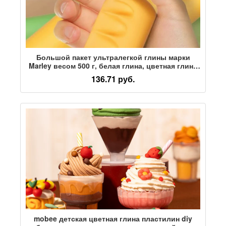
Большой пакет ультралегкой глины марки
Marley весом 500 г, белая глина, цветная глина
ручной работы для детей из детского сада,
136.71 руб.
специальная упаковка материалов для игрушек
для учащихся начальной школы, 12-цветный
безопасный черный пластилин
mobee детская цветная глина пластилин diy