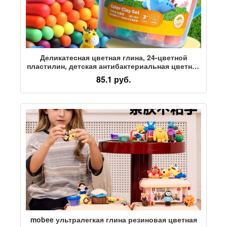
Деликатесная цветная глина, 24-цветной
пластилин, детская антибактериальная цветная
глина, детский сад, ученики специальной
85.1 руб.
начальной школы, сделай сам, ручная работа,
12-цветная бочковая игрушка, стандартный
набор глины для девочек, легкая глиняная
форма
mobee ультралегкая глина резиновая цветная