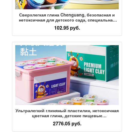
Сверхлегкая глина Chenguang, безопасная и
нетоксичная для детского сада, специальная
цветная глина, пластилин ручной работы,
102.95 руб.
материалы для поделок, 12 цветов, 24 цвета, 36
цветов, космическая глина для учащихся
начальной школы, набор игрушек для глиняных
инструментов
Ультралегкий глиняный пластилин, нетоксичная
цветная глина, детские пищевые
крупногабаритные консервированные поделки,
2776.05 руб.
подарки детям на день рождения