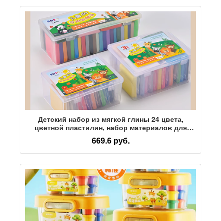
работы.
Детский набор из мягкой глины 24 цвета,
цветной пластилин, набор материалов для
поделок ручной работы, специально для
669.6 руб.
учащихся начальных классов и детских садов