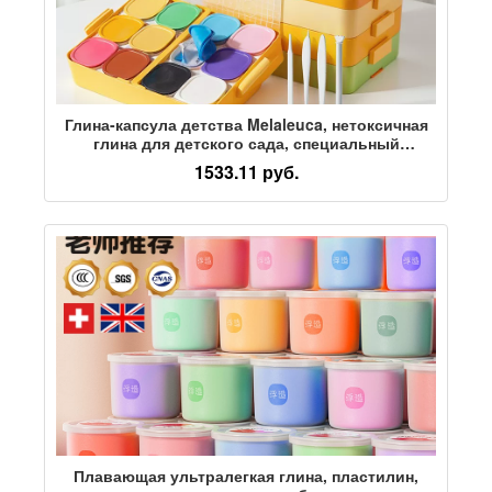
Глина-капсула детства Melaleuca, нетоксичная
глина для детского сада, специальный
пластилин, цветная глина для студентов,
1533.11 руб.
ультралегкая глина ручной работы
Плавающая ультралегкая глина, пластилин,