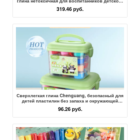
глина нетоксичная для воспитанников детского
сада, специальная большая сумка из глины
319.46 руб.
ручной работы
Сверхлегкая глина Chenguang, безопасный для
детей пластилин без запаха и окружающей
среды, цветная глина, игрушки для детского
96.26 руб.
сада, специальные инструменты для поделок
ручной работы для учащихся начальной
школы, набор для наполнения глиной, 36
цветов, не прилипает к рукам, легко
пластифицируется