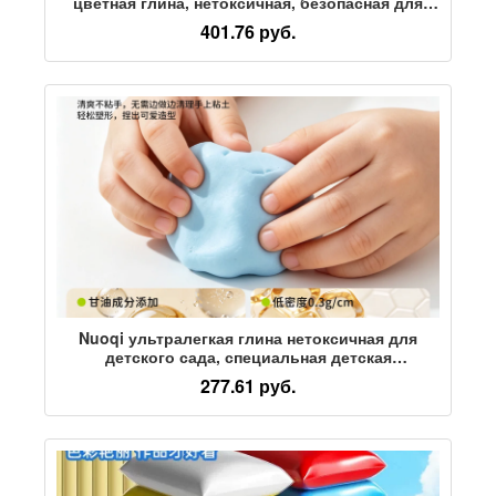
цветная глина, нетоксичная, безопасная для
пищевых продуктов, подарок для детского сада
401.76 руб.
ручной работы "сделай сам"
Nuoqi ультралегкая глина нетоксичная для
детского сада, специальная детская
развивающая цветная глина, пластилин,
277.61 руб.
удобная глина для поделок