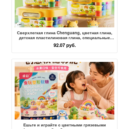
Сверхлегкая глина Chenguang, цветная глина,
детская пластилиновая глина, специальные
развивающие игрушки для детского сада,
92.07 руб.
Космическая глина, вспенивающийся клей
Ешьте и играйте с цветными грязевыми