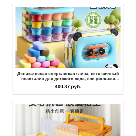
Деликатесная сверхлегкая глина, нетоксичный
пластилин для детского сада, специальная
цветная глина для учащихся начальной школы,
400.37 руб.
глина ручной работы "сделай сам", 12 цветов,
24 цвета, 36 цветов, 48 цветов, безопасный
материал, космический набор глиняных
игрушек