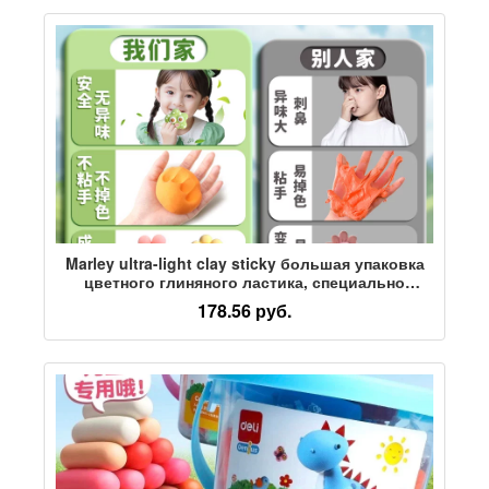
Marley ultra-light clay sticky большая упаковка
цветного глиняного ластика, специально
предназначенного для учащихся начальной
178.56 руб.
школы в детском саду, безопасные
инструменты ручной работы для
самостоятельной работы