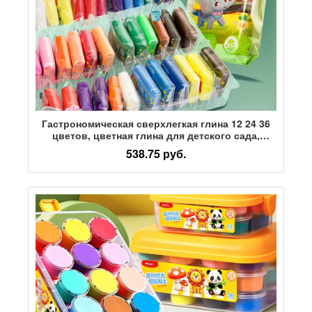
Гастрономическая сверхлегкая глина 12 24 36
цветов, цветная глина для детского сада,
детский пластилин ручной работы,
538.75 руб.
инструменты для изготовления материалов для
поделок, для учащихся начальной школы,
игрушки для детского игрового дома,
упакованные в пакеты из космической глины