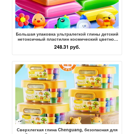
Большая упаковка ультралегкой глины детский
нетоксичный пластилин космический цветной
пластилин ручной работы diy белый 500 г
248.31 руб.
глиняного материала
Сверхлегкая глина Chenguang, безопасная для