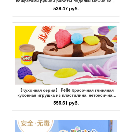
конфетами ручной работы поделки можно есть
из пластилина развивающие закуски безопасно
538.47 руб.
употреблять в пищу волшебные цветные
грязевые конфеты
【Кухонная серия】 Peile Красочная глиняная
кухонная игрушка из пластилина, нетоксичная
детская развивающая творческая продукция
556.61 руб.
ручной работы.