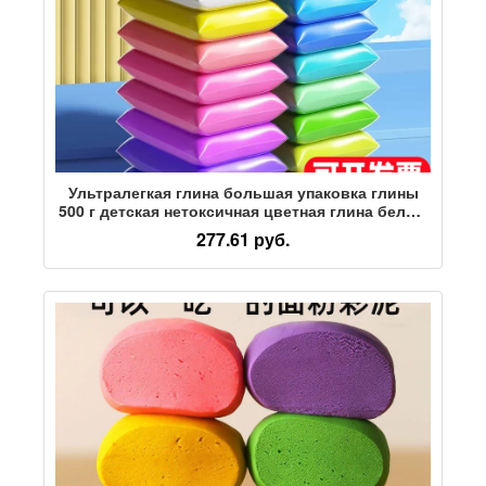
Ультралегкая глина большая упаковка глины
500 г детская нетоксичная цветная глина белый
космический пластилин ручной работы
277.61 руб.
материал для поделок