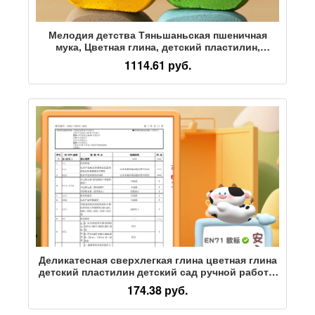
Мелодия детства Тяньшаньская пшеничная
мука, Цветная глина, детский пластилин,
Душевный покой, безвкусица и супер- будьте
1114.61 руб.
уверены
Деликатесная сверхлегкая глина цветная глина
детский пластилин детский сад ручной работы
DIY специальные детские развивающие
174.38 руб.
пищевые игрушки низкосортная безопасная
бессвинцовая токсичная глина антипригарные