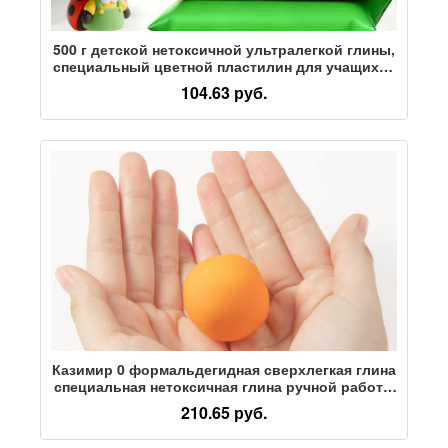
500 г детской нетоксичной ультралегкой глины,
специальный цветной пластилин для учащихся
начальной школы, 500 г большой упаковки,
104.63 руб.
белая, черная, коричневая глина, материалы
для изготовления поделок ручной работы в
детском саду, для учащихся младших классов,
космическая глина
Казимир 0 формальдегидная сверхлегкая глина
специальная нетоксичная глина ручной работы
для детского сада, детская цветная глина,
210.65 руб.
пластилин