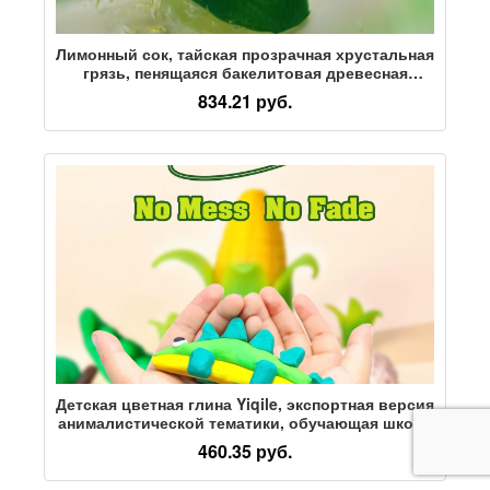
Лимонный сок, тайская прозрачная хрустальная
грязь, пенящаяся бакелитовая древесная
слизь, цветная грязевая пластилиновая
834.21 руб.
игрушка для девочек ручной работы
Детская цветная глина Yiqile, экспортная версия
анималистической тематики, обучающая школа
рекомендует игрушки из пластилинового теста
460.35 руб.
ручной работы