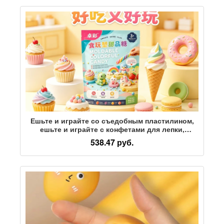
ручные глиняные инструменты большой
емкости
Ешьте и играйте со съедобным пластилином,
ешьте и играйте с конфетами для лепки,
детской глиной ручной работы, съедобными
538.47 руб.
цветными глиняными конфетами