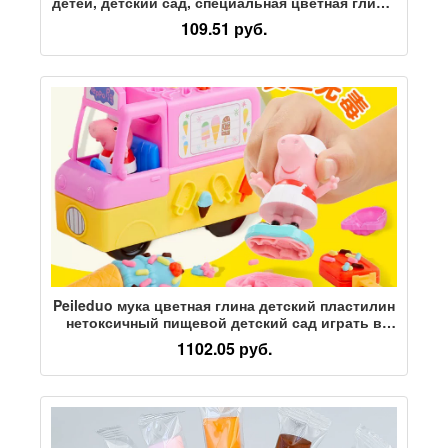
детей, детский сад, специальная цветная глина,
пластилин, 12 цветов, 24 цвета, 36 цветов,
109.51 руб.
космическая глина, глина для учащихся
начальной школы, набор игрушек ручной
работы "сделай сам", мягкая глина ручной
работы
Peileduo мука цветная глина детский пластилин
нетоксичный пищевой детский сад играть в
специальную форму для приготовления лапши
1102.05 руб.
машина набор