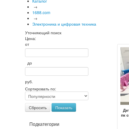
Каталог
→
1688.com
→
Электроника и цифровая техника
Уточняющий поиск
Цена:
от
до
руб.
Сортировать по:
Сбросить
Показать
Де
пк 
п
Подкатегории
16