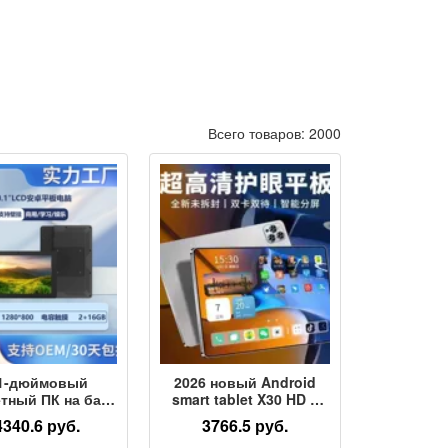
Всего товаров: 2000
,1-дюймовый
2026 новый Android
тный ПК на базе
smart tablet X30 HD с
Android с
четырехъядерным
4340.6 руб.
3766.5 руб.
ырехъядерным
процессором 4GWiFi