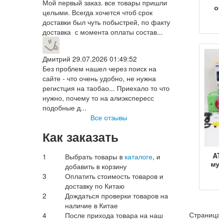
Мой первый заказ. все товары пришли
о
целыми. Всегда хочется чтоб срок
доставки был чуть побыстрей, по факту
доставка с момента оплаты состав...
ч
пр
8GB
Дмитрий
29.07.2026 01:49:52
Без проблем нашел через поиск на
сайте - что очень удобно, не нужна
регистция на таобао... Приехало то что
нужно, почему то на алиэкспересс
подобные д...
Все отзывы
Как заказать
A
1
Выбрать товары в
каталоге
, и
м
добавить в корзину
де
3
Оплатить стоимость товаров и
к
доставку по Китаю
m
2
Дождаться проверки товаров на
си
наличие в Китае
7-д
за
Страница
4
После прихода товара на наш