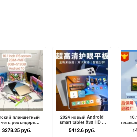
тский планшетный
2024 новый Android
10
с четырехъядерным
smart tablet X30 HD с
планше
роцессором 2G +
четырехъядерным
3278.25 руб.
5412.6 руб.
1
GB можно назвать
процессором 4GWiFi
чет