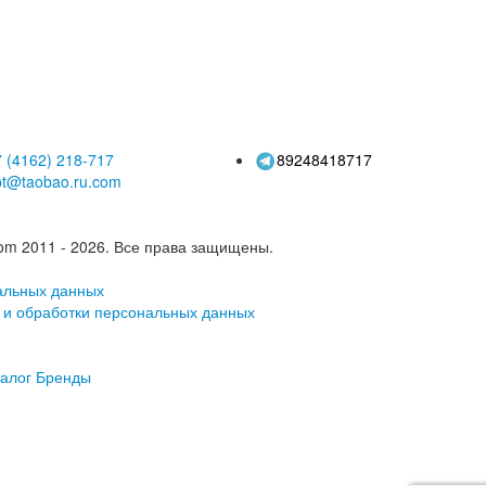
Android 13,
внешней торговли
ансграничное
планшетный ПК
пространение
 (4162)
218-717
89248418717
pt@taobao.ru.com
om 2011 - 2026.
Все права защищены.
альных данных
 и обработки персональных данных
алог
Бренды