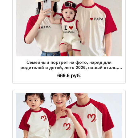
Семейный портрет на фото, наряд для
родителей и детей, лето 2026, новый стиль,
семья из трех человек, футболка для
669.6 руб.
маленьких месячных, банкет на день рождения
"сто дней" с короткими рукавами