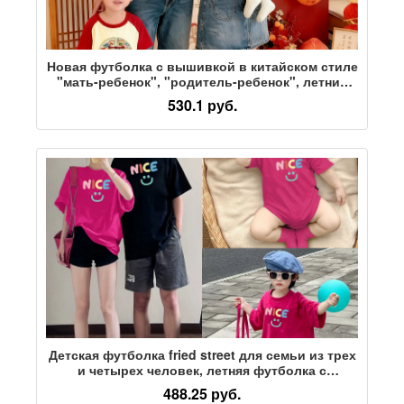
Новая футболка с вышивкой в китайском стиле
"мать-ребенок", "родитель-ребенок", летний
стиль, семья из трех человек, семейный
530.1 руб.
портрет годовалого ребенка, одежда в канун
Нового года
Детская футболка fried street для семьи из трех
и четырех человек, летняя футболка с
короткими рукавами для мамы, дочки,
488.25 руб.
младенца, мальчика, сокровища, одежда для