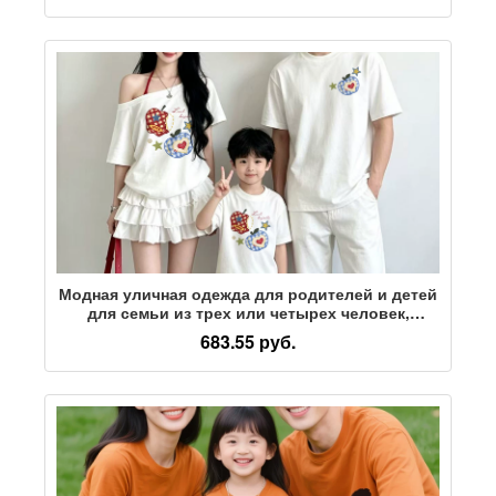
короткими рукавами, тренд
Модная уличная одежда для родителей и детей
для семьи из трех или четырех человек,
новинка 2026 года, летняя футболка с
683.55 руб.
короткими рукавами для отдыха на море.