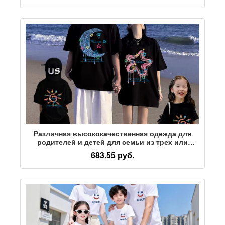
повседневную одежду
Различная высококачественная одежда для
родителей и детей для семьи из трех или
четырех человек, женская футболка для матери
683.55 руб.
и ребенка, 2026 супер-горячая летняя детская
одежда с короткими рукавами