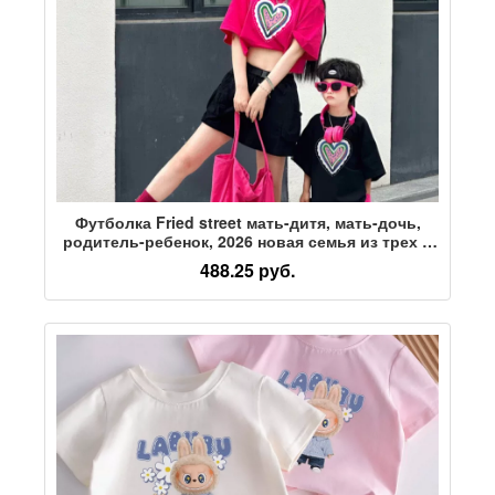
Футболка Fried street мать-дитя, мать-дочь,
родитель-ребенок, 2026 новая семья из трех и
четырех человек в западном стиле для
488.25 руб.
мальчиков и девочек с короткими рукавами
treasure tide