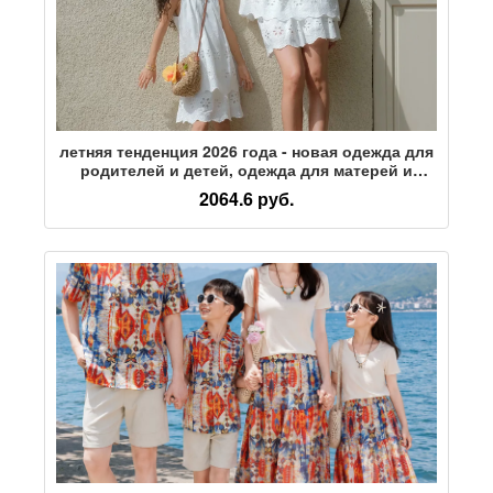
летняя тенденция 2026 года - новая одежда для
родителей и детей, одежда для матерей и
женщин, модная уличная белая блузка без
2064.6 руб.
рукавов с полой юбкой, костюм