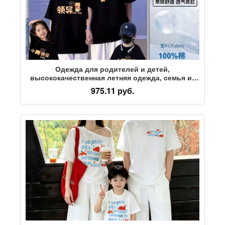
Одежда для родителей и детей,
высококачественная летняя одежда, семья из
трех и четырех человек, летняя женская одежда
975.11 руб.
для матери и ребенка, новая модная хлопковая
футболка с короткими рукавами 2026 года