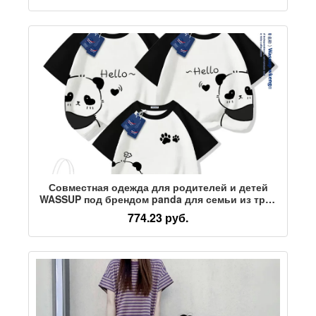
семьи
Совместная одежда для родителей и детей
WASSUP под брендом panda для семьи из трех
человек, одежда для матери и дочери с
774.23 руб.
короткими рукавами, новинка 2026 года, летняя
одежда для всей семьи с короткими рукавами
для матери и ребенка