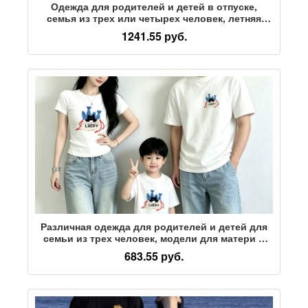
Одежда для родителей и детей в отпуске,
семья из трех или четырех человек, летняя
одежда, фотография на берегу моря, рубашка
1241.55 руб.
для матери и ребенка, юбочный костюм для
матери и дочери с короткими рукавами
Различная одежда для родителей и детей для
семьи из трех человек, модели для матери и
дочери, новинка 2026 года, летняя футболка с
683.55 руб.
коротким рукавом в тонком дизайне