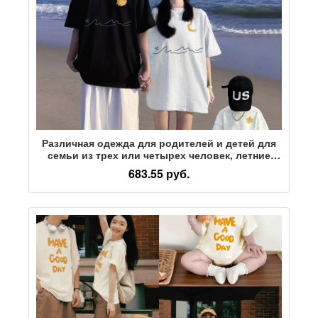
Различная одежда для родителей и детей для
семьи из трех или четырех человек, летние
футболки для мамы и ребенка с короткими
683.55 руб.
рукавами, новинка 2026 года, мужская и
женская детская одежда