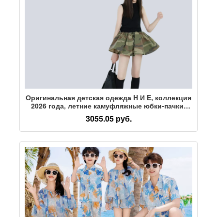
Оригинальная детская одежда H И E, коллекция
2026 года, летние камуфляжные юбки-пачки-
кюлоты design sense, крутая короткая юбка для
3055.05 руб.
мамы и дочки, одежда для родителей и детей