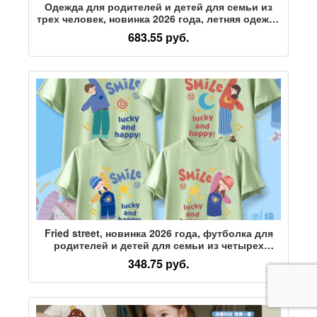
Одежда для родителей и детей для семьи из
трех человек, новинка 2026 года, летняя одежда
для семьи из четырех человек, юбка для мамы
683.55 руб.
и дочки, рубашка-поло высокого класса с
короткими рукавами, летний костюм
Fried street, новинка 2026 года, футболка для
родителей и детей для семьи из четырех
человек, летняя хлопковая футболка с
348.75 руб.
короткими рукавами для отдыха на море,
весенняя семейная одежда для прогулок