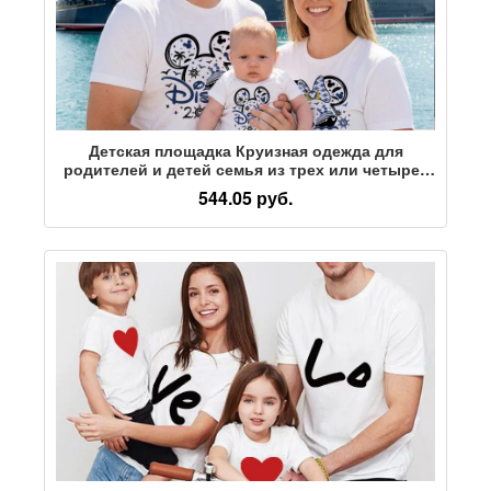
Детская площадка Круизная одежда для
родителей и детей семья из трех или четырех
человек мать и дитя, отец и дочь, детский
544.05 руб.
комбинезон на пароме, футболка с короткими
рукавами, топ