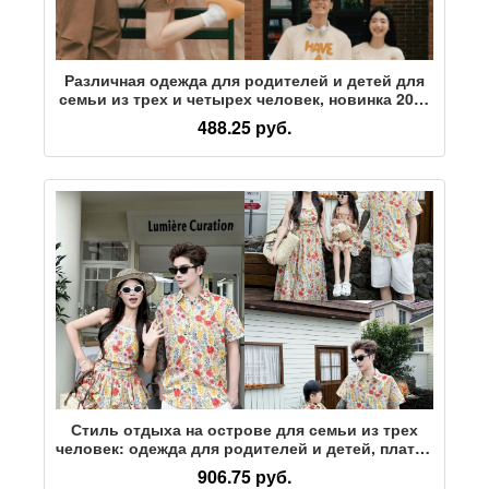
Различная одежда для родителей и детей для
семьи из трех и четырех человек, новинка 2026
года, летняя футболка с короткими рукавами,
488.25 руб.
ползунки от месяца до года
Стиль отдыха на острове для семьи из трех
человек: одежда для родителей и детей, платье
для матери и дочери с цветочным рисунком,
906.75 руб.
рубашка для отца и сына, летняя блузка с