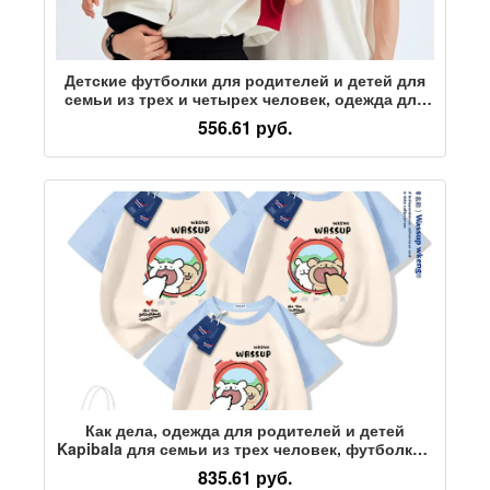
Детские футболки для родителей и детей для
семьи из трех и четырех человек, одежда для
заботливых матерей и дочерей, одежда для
556.61 руб.
ползания месячных, платья для годовалых
детей
Как дела, одежда для родителей и детей
Kapibala для семьи из трех человек, футболка с
короткими рукавами для матери и дочери,
835.61 руб.
новинка 2026 года, летняя одежда для всей