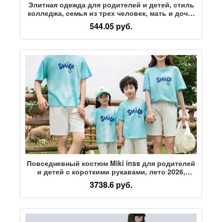
Элитная одежда для родителей и детей, стиль
колледжа, семья из трех человек, мать и дочь,
мать и ребенок, красивый и модный летний
544.05 руб.
костюм с короткими рукавами, новый стиль
2026 года
Повседневный костюм Miki inss для родителей
и детей с короткими рукавами, лето 2026,
новый модный костюм-двойка для семьи из
3738.6 руб.
матери и ребенка