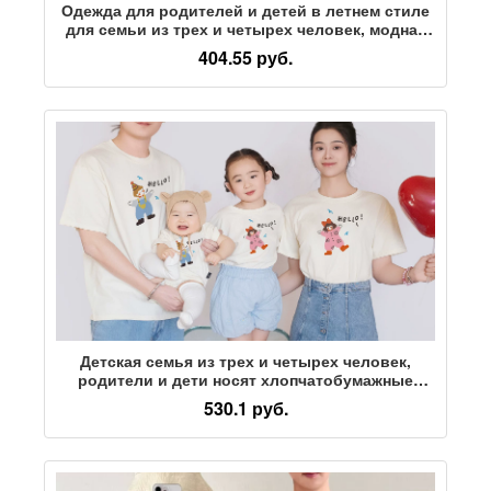
Одежда для родителей и детей в летнем стиле
для семьи из трех и четырех человек, модная
семейная одежда для отдыха на море, детская
404.55 руб.
футболка большого размера с короткими
рукавами
Детская семья из трех и четырех человек,
родители и дети носят хлопчатобумажные
футболки, детские месячные 100-дневные
530.1 руб.
мальчик и девочка, семейное портретное фото