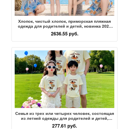
Хлопок, чистый хлопок, приморская пляжная
одежда для родителей и детей, новинка 2026
года, Санья, семья из трех и четырех человек,
2636.55 руб.
семейное путешествие, отпуск матери и дочери
Семья из трех или четырех человек, состоящая
из летней одежды для родителей и детей,
носит хлопковую футболку с милым рисунком
277.61 руб.
и короткими рукавами и круглым вырезом,