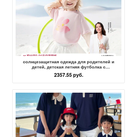
солнцезащитная одежда для родителей и
детей, детская летняя футболка с
солнцезащитным кремом для мальчиков, топы
2357.55 руб.
с короткими рукавами для девочек