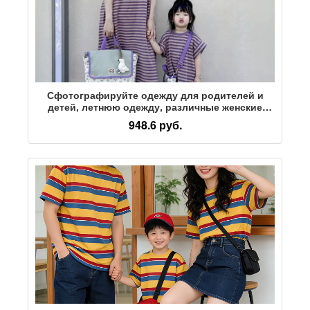
Сфотографируйте одежду для родителей и
детей, летнюю одежду, различные женские
платья для матерей и детей младшего возраста
948.6 руб.
с короткими рукавами, модели с короткими
рукавами в фиолетовую полоску