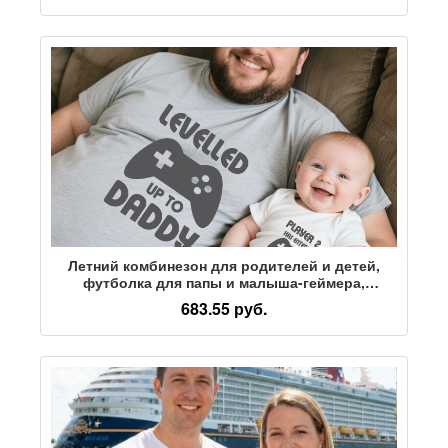
короткими рукавами, новая
Летний комбинезон для родителей и детей,
футболка для папы и малыша-геймера,
повседневная футболка с круглым вырезом и
683.55 руб.
короткими рукавами