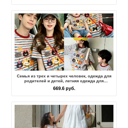
футболка для матери и ребенка, новинка 2026
года, летний костюм с короткими рукавами
Семья из трех и четырех человек, одежда для
родителей и детей, летняя одежда для
маленьких месячных и годовалых детей в
669.6 руб.
мультяшную полоску с короткими рукавами,
уличная одежда для матери и ребенка, а также
женская одежда