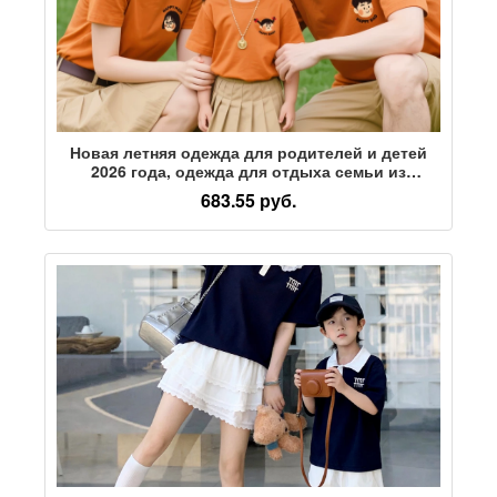
Новая летняя одежда для родителей и детей
2026 года, одежда для отдыха семьи из
четырех человек, мать, дочь, ребенок, братья и
683.55 руб.
сестры, детская хлопковая футболка с
короткими рукавами