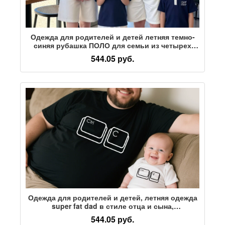
Одежда для родителей и детей летняя темно-
синяя рубашка ПОЛО для семьи из четырех
человек, повседневная одежда для семьи с
544.05 руб.
короткими рукавами
Одежда для родителей и детей, летняя одежда
super fat dad в стиле отца и сына,
высококачественная футболка для
544.05 руб.
новорожденных мальчиков и девочек с