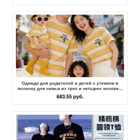
девочек
Одежда для родителей и детей с утенком в
полоску для семьи из трех и четырех человек:
летние футболки, детские комбинезоны,
683.55 руб.
ползунки, трендовая одежда для семьи