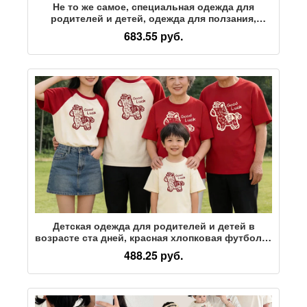
Не то же самое, специальная одежда для
родителей и детей, одежда для ползания,
футболки, комбинезоны для семьи из трех и
683.55 руб.
четырех человек, комбинезоны для матерей и
женские комбинезоны для младенцев
Детская одежда для родителей и детей в
возрасте ста дней, красная хлопковая футболка
для семьи из трех, пяти и шести человек,
488.25 руб.
семейный портрет, посвященный Году лошади