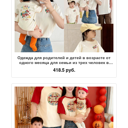
Одежда для родителей и детей в возрасте от
одного месяца для семьи из трех человек в
2026 году, фотография ребенка, которому
418.5 руб.
исполнилось 100 лет, футболка с короткими
рукавами, семейный портрет, одежда для
родителей и детей