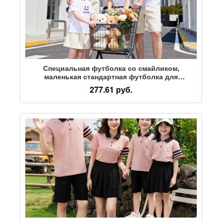
Специальная футболка со смайликом,
маленькая стандартная футболка для
родителей и детей, летний новый стиль, из
277.61 руб.
чистого хлопка с короткими рукавами, для
семейных прогулок из трех и четырех человек