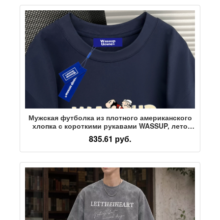
Мужская футболка из плотного американского
хлопка с короткими рукавами WASSUP, лето
2026, новый свободный повседневный топ
835.61 руб.
бренда tide с короткими рукавами