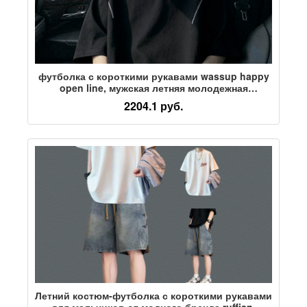
футболка с короткими рукавами wassup happy
open line, мужская летняя молодежная
футболка бренда tide большого размера с
2204.1 руб.
круглым вырезом и короткими рукавами,
футболка
Летний костюм-футболка с короткими рукавами
для мальчиков от модного бренда ruffian,