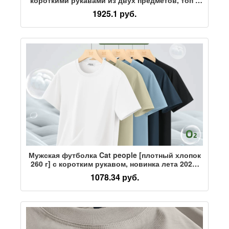
брюками и повседневный костюм
1925.1 руб.
Мужская футболка Cat people [плотный хлопок
260 г] с коротким рукавом, новинка лета 2025,
белая нижняя рубашка с коротким рукавом
1078.34 руб.
внутри