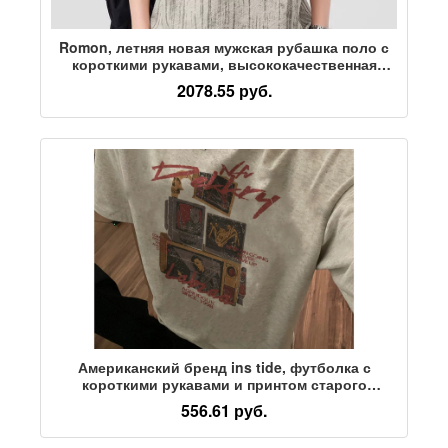
Romon, летняя новая мужская рубашка поло с
короткими рукавами, высококачественная
деловая повседневная красивая футболка с
2078.55 руб.
отворотом и принтом, мужская футболка с
короткими рукавами
Американский бренд ins tide, футболка с
короткими рукавами и принтом старого
телевизора, мужская летняя дизайнерская
556.61 руб.
футболка в стиле ретро, повседневный топ из
плотного хлопка