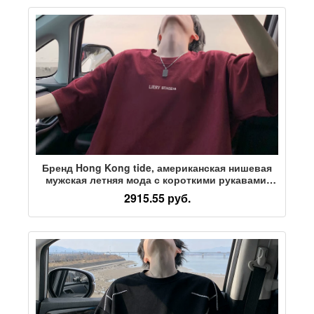
Бренд Hong Kong tide, американская нишевая
мужская летняя мода с короткими рукавами,
простая универсальная хлопковая футболка
2915.55 руб.
ins natal year винно-красного цвета