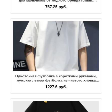
красивый костюм-двойка, солнечный и
767.25 руб.
освежающий, с комплектом джинсовых шорт
Однотонная футболка с короткими рукавами,
мужская летняя футболка из чистого хлопка
свободного кроя, бренд tide, с круглым
1227.6 руб.
вырезом, белая рубашка с внутренней
отделкой, мужская футболка