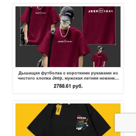
Дышащая футболка с короткими рукавами из
чистого хлопка Jeep, мужская летняя новинка,
удобный американский молодежный топ с
2788.61 руб.
короткими рукавами в пять точек