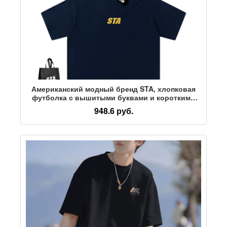
Американский модный бренд STA, хлопковая
футболка с вышитыми буквами и короткими
рукавами для мужчин и женщин, свободная и
948.6 руб.
универсальная летняя пара оверсайз с
короткими рукавами