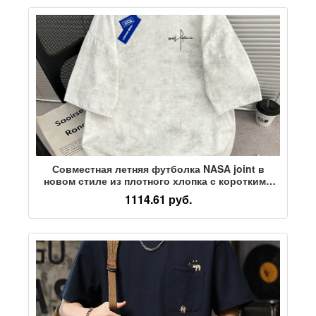
Совместная летняя футболка NASA joint в
новом стиле из плотного хлопка с короткими
рукавами и батиком, мужская свободная
1114.61 руб.
футболка бренда tide, топ с пятью рукавами
для пары