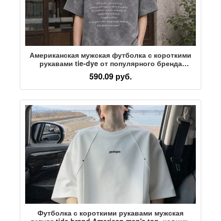
Американская мужская футболка с короткими
рукавами tie-dye от популярного бренда
уличной моды, свободная высококачественная
590.09 руб.
летняя новинка 2026 года, замшевый топ с
короткими рукавами
Футболка с короткими рукавами мужская
летняя tide brand American men's top, новинка