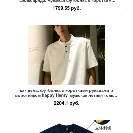
рукавами, новинка 2026 года, верхняя одежда,
1799.55 руб.
летняя мужская одежда для папы
как дела, футболка с короткими рукавами и
воротником happy Henry, мужская летняя тонкая
молодежная футболка модного бренда,
2204.1 руб.
большие размеры, футболка с короткими
рукавами