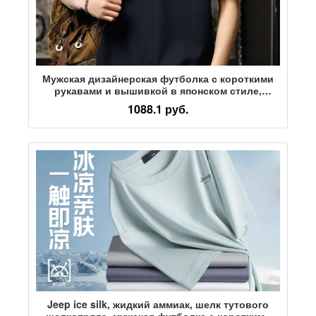
Мужская дизайнерская футболка с короткими
рукавами и вышивкой в японском стиле,
свободная универсальная повседневная
1088.1 руб.
футболка summer tide, брендовая блузка
American heavy t-shirt
Jeep ice silk, жидкий аммиак, шелк тутового
шелкопряда, мужская футболка с короткими