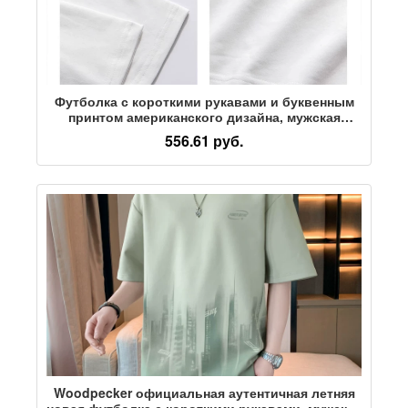
Футболка с короткими рукавами и буквенным
принтом американского дизайна, мужская
летняя футболка бренда tide, универсальный
556.61 руб.
свободный топ из плотного хлопка для пары
Woodpecker официальная аутентичная летняя
новая футболка с короткими рукавами, мужская