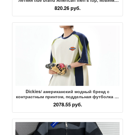
2026 года, молодежная футболка с короткими
820.26 руб.
рукавами для тяжелых мальчиков
Dickies/ американский модный бренд с
контрастным принтом, поддельная футболка из
двух частей с короткими рукавами, мужская
2078.55 руб.
летняя спортивная одежда на открытом
воздухе, новый стиль