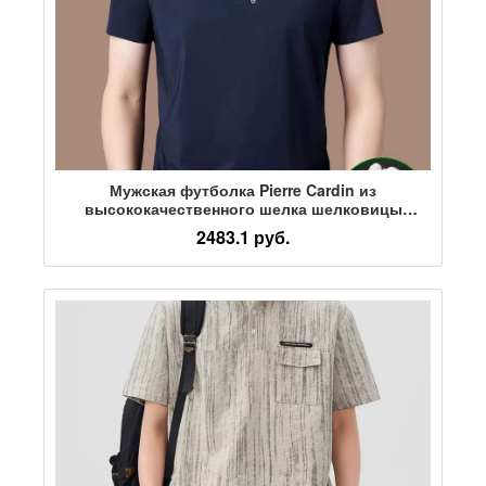
Мужская футболка Pierre Cardin из
высококачественного шелка шелковицы
тутового цвета с короткими рукавами, летняя
2483.1 руб.
тонкая рубашка-поло с лацканами для мужчин
среднего возраста, однотонная рубашка-поло
из ледяного шелка