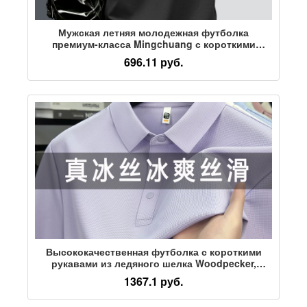
Мужская летняя молодежная футболка
премиум-класса Mingchuang с короткими
рукавами в стиле ретро, спортивная футболка
696.11 руб.
с прямыми плечами из дышащей сетки,
быстросохнущая футболка из ледяного шелка
Y
Высококачественная футболка с короткими
рукавами из ледяного шелка Woodpecker,
мужская летняя новинка 2026 года,
1367.1 руб.
повседневная универсальная дышащая
бесшовная рубашка поло