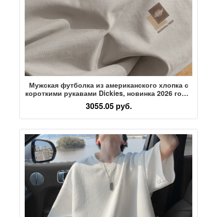
Мужская футболка из американского хлопка с
короткими рукавами Dickies, новинка 2026 года,
летняя трендовая молодежная универсальная
3055.05 руб.
футболка с принтом