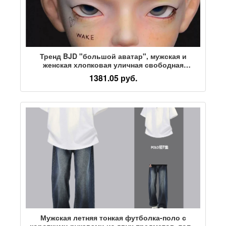
Тренд BJD "большой аватар", мужская и
женская хлопковая уличная свободная
футболка с короткими рукавами в стиле аниме
1381.05 руб.
и веселым мультфильмом, с круглым вырезом,
с короткими рукавами
Мужская летняя тонкая футболка-поло с
короткими рукавами из двух предметов, топ с