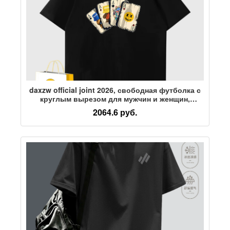
daxzw official joint 2026, свободная футболка с
круглым вырезом для мужчин и женщин,
универсальная плотная футболка с короткими
2064.6 руб.
рукавами бренда tide, весенне-летний новый
стиль