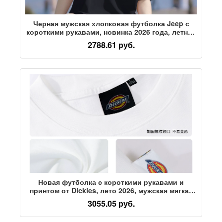
Черная мужская хлопковая футболка Jeep с
короткими рукавами, новинка 2026 года, летние
топы, мужская молодежная модная одежда
2788.61 руб.
высокого класса
Новая футболка с короткими рукавами и
принтом от Dickies, лето 2026, мужская мягкая
тонкая рубашка с короткими рукавами
3055.05 руб.
свободного кроя Y