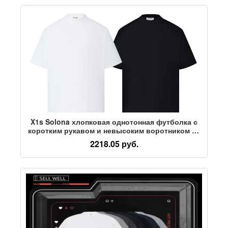
X1s Solona хлопковая однотонная футболка с
коротким рукавом и невысоким воротником из
хлопка Solona, мужская свободная футболка с
2218.05 руб.
открытыми плечами, приятная на ощупь,
против морщин, быстросохнущая, дышащая и
антибактериальная летняя