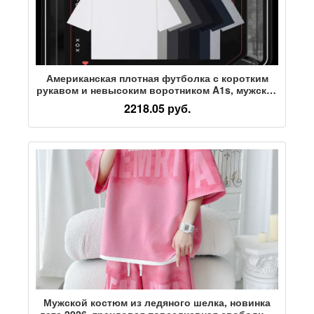
Американская плотная футболка с коротким
рукавом и невысоким воротником A1s, мужская
свободная футболка со средним вырезом и
2218.05 руб.
открытыми плечами, однотонная хлопковая
одежда для четырех сезонов
Мужской костюм из ледяного шелка, новинка
лета 2026, трендовая повседневная свободная