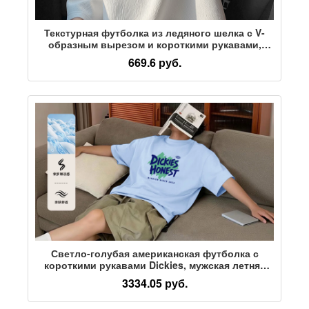
Текстурная футболка из ледяного шелка с V-
образным вырезом и короткими рукавами,
мужская летняя футболка в американском
669.6 руб.
стиле свободного кроя, красивая футболка-топ
с пятиточечным рукавом
Светло-голубая американская футболка с
короткими рукавами Dickies, мужская летняя
новинка 2026 года, стильная и быстросохнущая
3334.05 руб.
футболка Solona