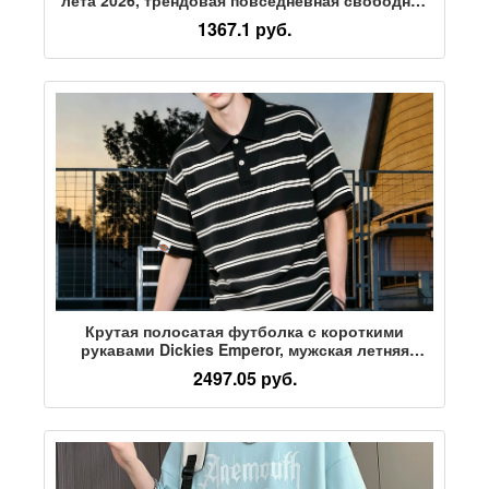
футболка с короткими рукавами, летняя
1367.1 руб.
мужская одежда, полный комплект
Крутая полосатая футболка с короткими
рукавами Dickies Emperor, мужская летняя
крутая футболка-поло с пятиточечным рукавом,
2497.05 руб.
мужская футболка с коротким рукавом