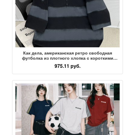
Как дела, американская ретро свободная
футболка из плотного хлопка с короткими
рукавами в стиле батик, мужская летняя
975.11 руб.
новинка 2026 года, топ для пары