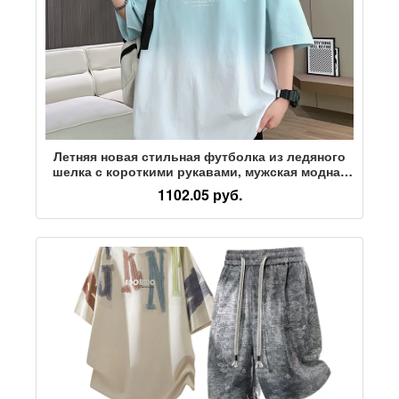
Летняя новая стильная футболка из ледяного
шелка с короткими рукавами, мужская модная
брендовая футболка с градиентом, красивая
1102.05 руб.
молодежная футболка с короткими рукавами,
футболка