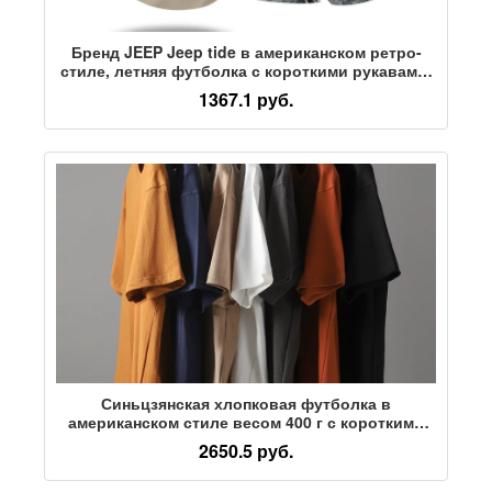
Бренд JEEP Jeep tide в американском ретро-
стиле, летняя футболка с короткими рукавами,
мужской свободный повседневный
1367.1 руб.
спортивный костюм-двойка
Синьцзянская хлопковая футболка в
американском стиле весом 400 г с короткими
рукавами, мужская весенне-летняя свободная
2650.5 руб.
белая мужская рубашка с низом, мужская и
женская футболка tide