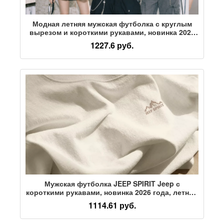
Модная летняя мужская футболка с круглым
вырезом и короткими рукавами, новинка 2026
года, модный брендовый свободный
1227.6 руб.
полосатый топ для пары с короткими рукавами
Мужская футболка JEEP SPIRIT Jeep с
короткими рукавами, новинка 2026 года, летний
топ, мужская хлопковая пара, мужская одежда G
1114.61 руб.