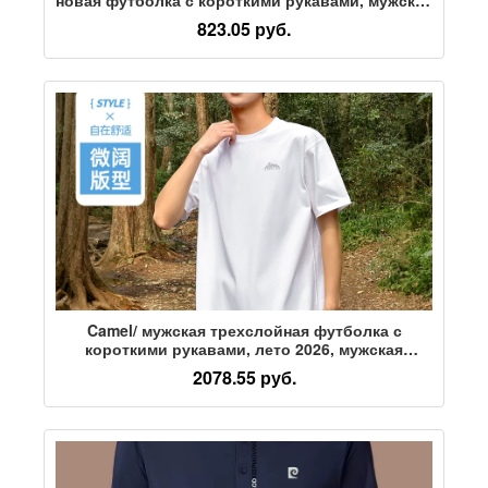
футболка ice sense, свободная повседневная
823.05 руб.
футболка с круглым вырезом, тренд
Camel/ мужская трехслойная футболка с
короткими рукавами, лето 2026, мужская
футболка с круглым вырезом и принтом для
2078.55 руб.
отдыха на открытом воздухе, однотонная
футболка с короткими рукавами для мужчин