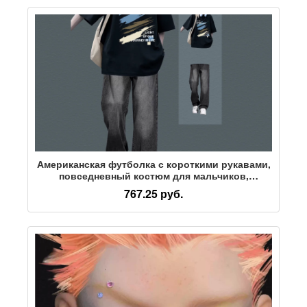
Американская футболка с короткими рукавами,
повседневный костюм для мальчиков,
привлекательный и статный, модные джинсы,
767.25 руб.
костюм-двойка для подростков