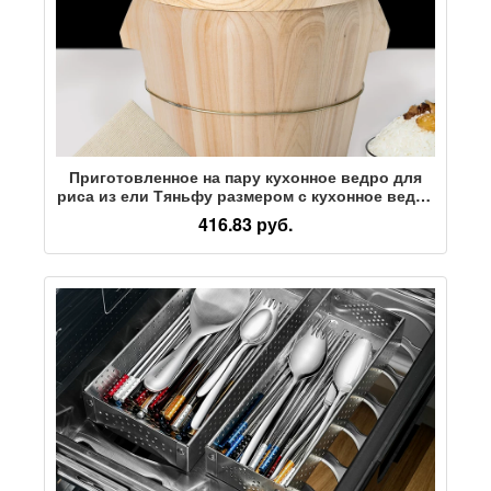
Приготовленное на пару кухонное ведро для
риса из ели Тяньфу размером с кухонное ведро
для риса на пару деревянное ведро для риса на
416.83 руб.
пару артефакт ресторанный паровар для риса
пароварка бамбуковая бытовая