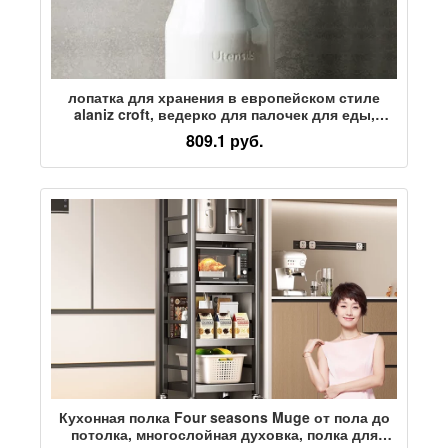
лопатка для хранения в европейском стиле
alaniz croft, ведерко для палочек для еды,
кухонные принадлежности, керамическая банка,
809.1 руб.
ложка для палочек для еды, лопатка для
посуды, сливной бачок
Кухонная полка Four seasons Muge от пола до
потолка, многослойная духовка, полка для