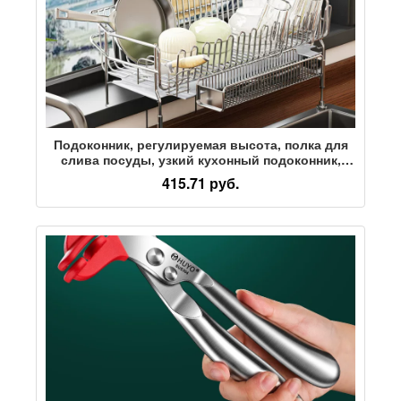
Подоконник, регулируемая высота, полка для
слива посуды, узкий кухонный подоконник,
посуда, палочки для еды, ложки, мойка,
415.71 руб.
умывальник, сушилка