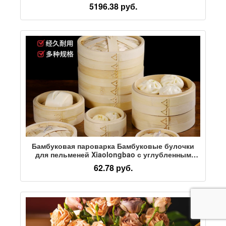
хранения микроволновой печи,
5196.38 руб.
многофункциональная бытовая щель
Бамбуковая пароварка Бамбуковые булочки
для пельменей Xiaolongbao с углубленным
выдвижным ящиком ручной работы, крышка
62.78 руб.
выдвижного ящика для приготовления на пару,
округ Ша, коммерческий бытовой большой