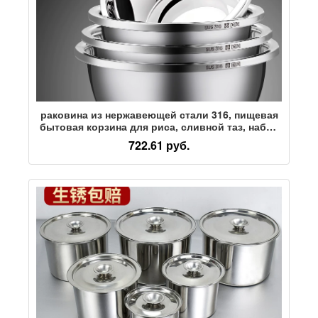
раковина из нержавеющей стали 316, пищевая
бытовая корзина для риса, сливной таз, набор
кухонных раковин, утолщенная мойка для
722.61 руб.
овощей, сливная корзина