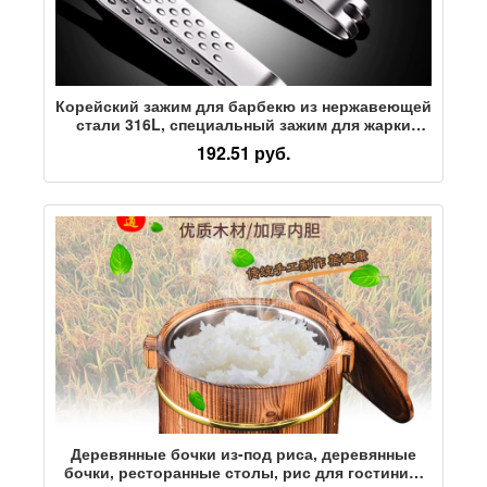
Корейский зажим для барбекю из нержавеющей
стали 316L, специальный зажим для жарки
стейка, кухонный фуршет для приготовления
192.51 руб.
пищи, удлиненный зажим
Деревянные бочки из-под риса, деревянные
бочки, ресторанные столы, рис для гостиниц,