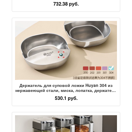
пару с выдвижным ящиком повышенной
732.38 руб.
толщины, решетка для приготовления на пару,
очень большая емкость для приготовления
многослойных булочек на пару
Держатель для суповой ложки Huyan 304 из
нержавеющей стали, миска, лопатка, держатель
для суповой ложки, лопатка, ложка, выдвижная
530.1 руб.
стойка, кронштейн для обеденного стола