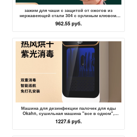
зажим для чаши с защитой от ожогов из
нержавеющей стали 304 с орлиным клювом,
артефакт, нескользящий зажим для кухонной
962.55 руб.
чаши, щипцы для овощей, зажим для тарелки,
зажим для лотка для запеканки
Машина для дезинфекции палочек для еды
Okahn, сушильная машина "все в одном",
бытовой кухонный держатель для
1227.6 руб.
дезинфекции палочек для еды, маленькая
посуда, клетка для палочек для еды Kuaizi