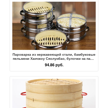
Пароварка из нержавеющей стали, бамбуковые
пельмени Ханчжоу Сяолунбао, булочки на пару,
бамбуковая пароварка, пароварка, клетка,
94.86 руб.
бытовая и коммерческая