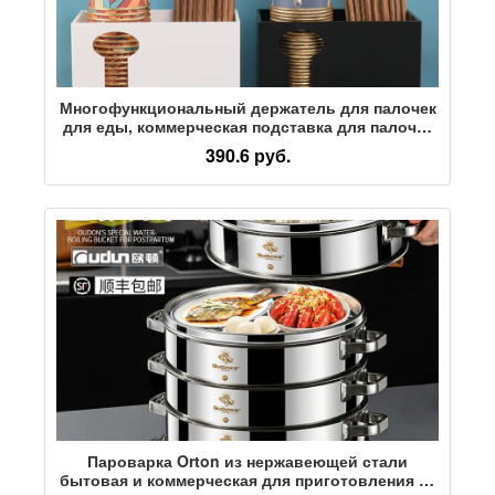
Многофункциональный держатель для палочек
для еды, коммерческая подставка для палочек
для еды, ресторан быстрого питания,
390.6 руб.
одноразовый стаканчик, бумажное полотенце,
ложка, соломенный ящик для хранения
Пароварка Orton из нержавеющей стали
бытовая и коммерческая для приготовления на