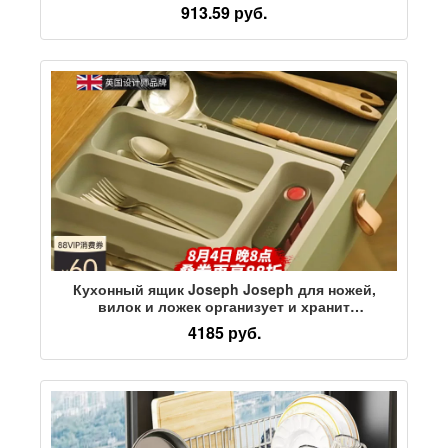
раковиной, для хранения без перфорации,
913.59 руб.
сушильные шкафы, выдвижные корзины
Кухонный ящик Joseph Joseph для ножей,
вилок и ложек организует и хранит
разделенные на отделения палочки для еды
4185 руб.
ящик для посуды 85042