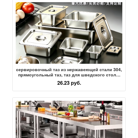
сервировочный таз из нержавеющей стали 304,
прямоугольный таз, таз для шведского стола,
квадратный таз, сервировочный ящик, тележка
26.23 руб.
для фаст-фуда, столовая, миска для овощей