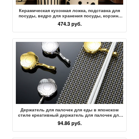
Керамическая кухонная ложка, подставка для
посуды, ведро для хранения посуды, корзина
для палочек для еды, держатель для палочек
474.3 руб.
для еды, коробка 2025 новинка
Держатель для палочек для еды в японском
стиле креативный держатель для палочек для
еды посуда из цинкового сплава держатель
94.86 руб.
для палочек для еды украшение