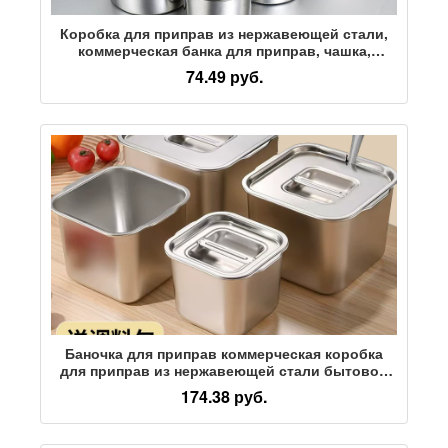
Коробка для приправ из нержавеющей стали,
коммерческая банка для приправ, чашка,
бочонок, приправа, банка для приправ, емкость
74.49 руб.
для масла из свиного сала, кухня с крышкой,
бытовая техника
Баночка для приправ коммерческая коробка
для приправ из нержавеющей стали бытовой
кухонный контейнер для сала и масла, чашка
174.38 руб.
для ароматизатора, чаша для чили, маленькая
баночка для ароматизатора