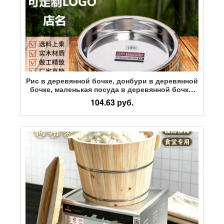
Рис в деревянной бочке, донбури в деревянной
бочке, маленькая посуда в деревянной бочке,
деревянная тарелка, миска для суши, миска для
104.63 руб.
раков, большое количество блюд, отличное