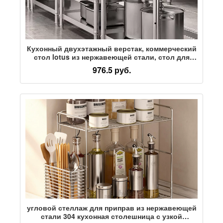
Кухонный двухэтажный верстак, коммерческий
стол lotus из нержавеющей стали, стол для
резки овощей, место для хранения кастрюль,
976.5 руб.
полка для плиты, верстак
угловой стеллаж для приправ из нержавеющей
стали 304 кухонная столешница с узкой