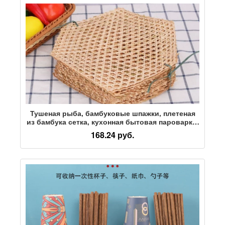
Тушеная рыба, бамбуковые шпажки, плетеная
из бамбука сетка, кухонная бытовая пароварка,
тушеная рыба, антипаста, бамбуковый коврик,
168.24 руб.
кусочки бамбука, тушеная рыба, антипригарное
покрытие