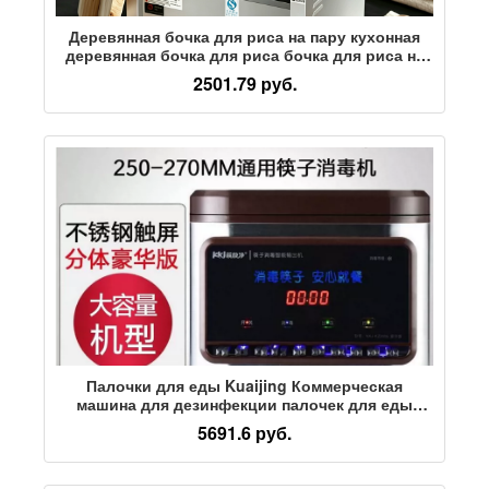
Деревянная бочка для риса на пару кухонная
деревянная бочка для риса бочка для риса на
пару рисовая реторта подставка для
2501.79 руб.
приготовления риса на пару
Палочки для еды Kuaijing Коммерческая
машина для дезинфекции палочек для еды
автоматическая машина для приготовления
5691.6 руб.
палочек для еды из нержавеющей стали
специальный шкаф-коробка для ресторанов и
закусочных