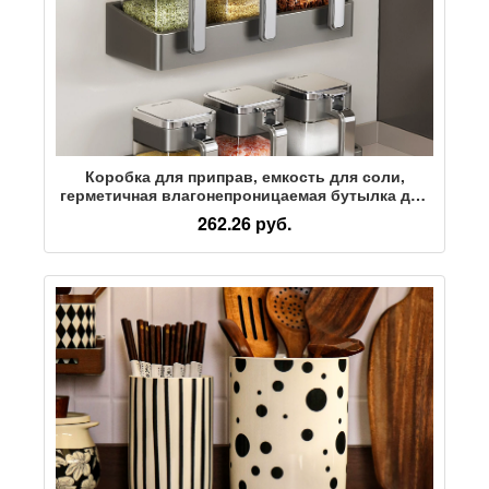
Коробка для приправ, емкость для соли,
герметичная влагонепроницаемая бутылка для
приправ, стеллаж для хранения, новый
262.26 руб.
высококачественный набор для домашней
кухни