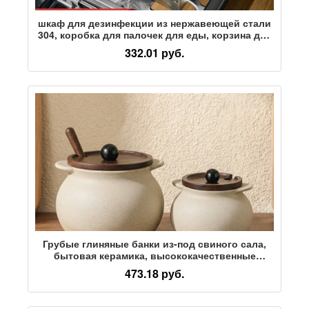
шкаф для дезинфекции из нержавеющей стали
304, коробка для палочек для еды, корзина для
быстрого приготовления, ложка, посуда,
332.01 руб.
бытовая кухонная сливная клетка для палочек
для еды
Грубые глиняные банки из-под свиного сала,
бытовая керамика, высококачественные
кухонные специальные банки из-под масла
473.18 руб.
чили большой емкости, банки из-под масла,
банки из-под мясного масла, консервные банки