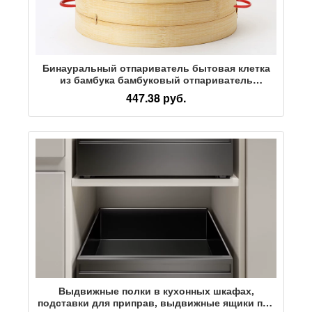
Бинауральный отпариватель бытовая клетка
из бамбука бамбуковый отпариватель
коммерческий отпариватель Xiaolongbao
447.38 руб.
бамбук бамбуковые булочки на пару маленький
отпариватель
Выдвижные полки в кухонных шкафах,
подставки для приправ, выдвижные ящики под