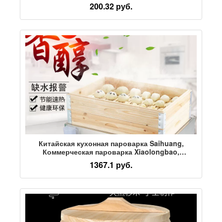
маленькие бочки из-под риса, посуда,
200.32 руб.
изоляционные бочки, бочки для овощей,
донбури, большое количество, отличное
качество
Китайская кухонная пароварка Saihuang,
Коммерческая пароварка Xiaolongbao,
электрическая пористая пароварка, готовящая
1367.1 руб.
на пару Кантонские Дим-самы, настольная
пароварка