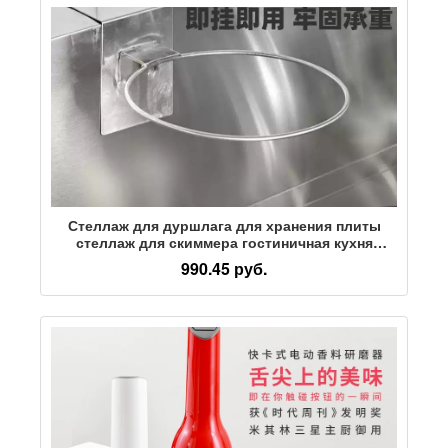
Стеллаж для дуршлага для хранения плиты
стеллаж для скиммера гостиничная кухня
баскетбольная стойка коммерческая кухонная
990.45 руб.
стойка, предназначенная для отеля