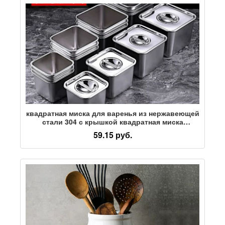
квадратная миска для варенья из нержавеющей
стали 304 с крышкой квадратная миска
коммерческая ароматизаторная чашка кухонная
59.15 руб.
банка для приправ миска для сала миска для
приправ