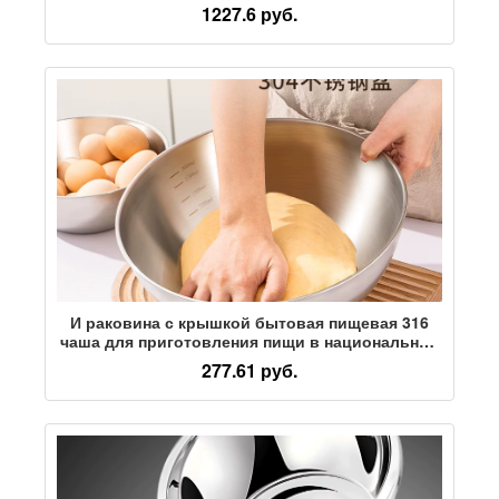
стороной для хранения масла, соли, соуса и
1227.6 руб.
уксуса двухслойный стеллаж для приправ
И раковина с крышкой бытовая пищевая 316
чаша для приготовления пищи в национальном
стиле кухонная 304 чаша для выпечки и
277.61 руб.
замешивания теста из нержавеющей стали