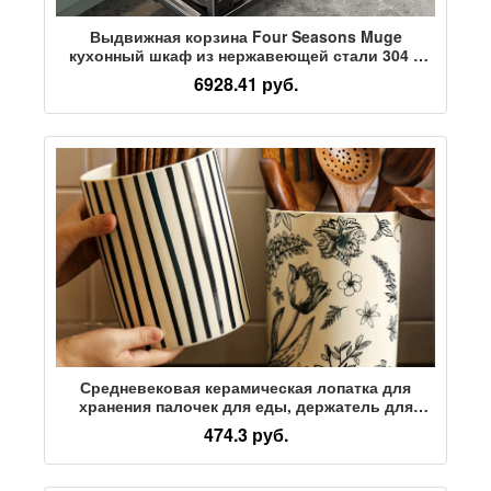
Выдвижная корзина Four Seasons Muge
кухонный шкаф из нержавеющей стали 304 с
двойным выдвижным ящиком для посуды
6928.41 руб.
Стеллаж для хранения посуды Шкаф-корзина
для чаш
Средневековая керамическая лопатка для
хранения палочек для еды, держатель для
палочек для еды, высококачественная
474.3 руб.
практичная бытовая многофункциональная
сливная корзина для палочек для еды, корзина
для хранения кухонной посуды