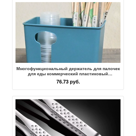
Многофункциональный держатель для палочек
для еды коммерческий пластиковый
одноразовый стаканчик для палочек для еды,
76.73 руб.
бумажная коробка для палочек для еды,
барбекю, ресторанный ужин, клетка для
палочек для еды, держатель для палочек для
еды