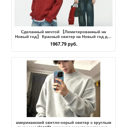
Сделанный мечтой 【Лимитированный на
Новый год】 Красный свитер на Новый год для
мужчин и женщин, зимний утолщенный твист-
1967.79 руб.
свитер
американский светло-серый свитер с круглым
вырезом cleanfit, мужская зимняя внутренняя