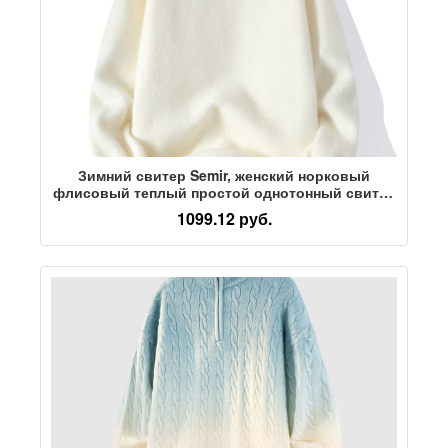
Зимний свитер Semir, женский норковый
флисовый теплый простой однотонный свитер
с внутренним полувысоким воротником,
1099.12 руб.
женский свитер