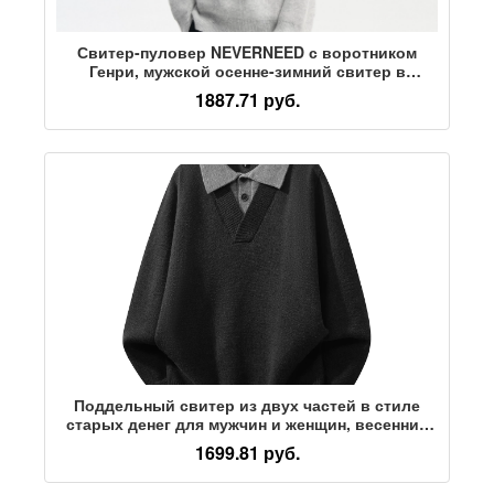
Свитер-пуловер NEVERNEED с воротником
Генри, мужской осенне-зимний свитер в
американском ленивом стиле, куртка-свитер из
1887.71 руб.
овечьей шерсти
Поддельный свитер из двух частей в стиле
старых денег для мужчин и женщин, весенний
ретро универсальный свитер с отворотом,
1699.81 руб.
американский ленивый повседневный топ