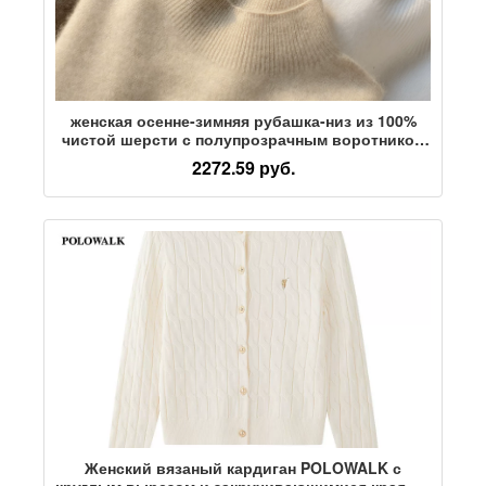
женская осенне-зимняя рубашка-низ из 100%
чистой шерсти с полупрозрачным воротником
и высококачественным мягким верхом из
2272.59 руб.
восковой ткани, бесшовный вязаный свитер
Женский вязаный кардиган POLOWALK с
круглым вырезом и закручивающимися краями,