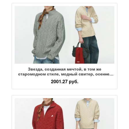
Звезда, созданная мечтой, в том же
старомодном стиле, модный свитер, осенне-
зимний свитер толстой вязки для мужчин, топы
2001.27 руб.
для мальчиков