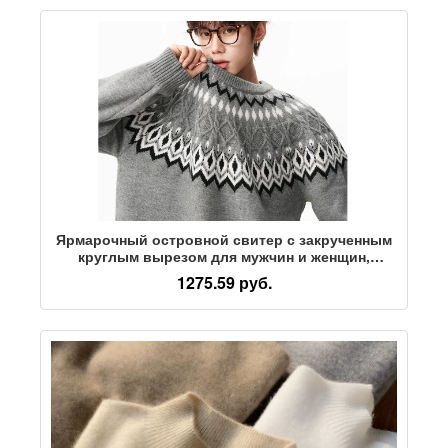
Ярмарочный островной свитер с закрученным
круглым вырезом для мужчин и женщин,
осенне-зимний ленивый стиль "старые
1275.59 руб.
деньги", высококачественный универсальный
свитер с утолщенным низом