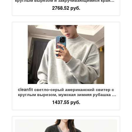
весенне-осенняя блузка в новом стиле,
2768.52 руб.
однотонный свитер с закручивающимися
краями, куртка-джемпер
cleanfit светло-серый американский свитер с
круглым вырезом, мужская зимняя рубашка с
внутренней подкладкой 2026 года, ленивый
1437.55 руб.
свитер-куртка