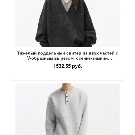
Тяжелый поддельный свитер из двух частей с
V-образным вырезом, осенне-зимний
повседневный свитер в стиле ретро для
1532.55 руб.
ленивых, женская и мужская рубашка с
внутренней отделкой в стиле old money