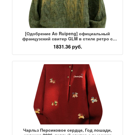
[Одобрение Ao Ruipeng] официальный
французский свитер GLM в стиле ретро с
отворотом, мужской осенний топ
1831.36 руб.
Чарльз Персиковое сердце, Год лошади,
новинка 2026, теплый свитер с высоким