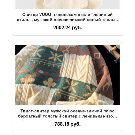
Свитер VUUG в японском стиле "ленивый
стиль", мужской осенне-зимний новый теплый
свитер с градиентным рисунком для мальчиков
2002.24 руб.
Твист-свитер мужской осенне-зимний плюс
бархатный толстый свитер с ленивым низом,
сшитый в стиле ретро, теплая одежда из
788.18 руб.
свободных нитей