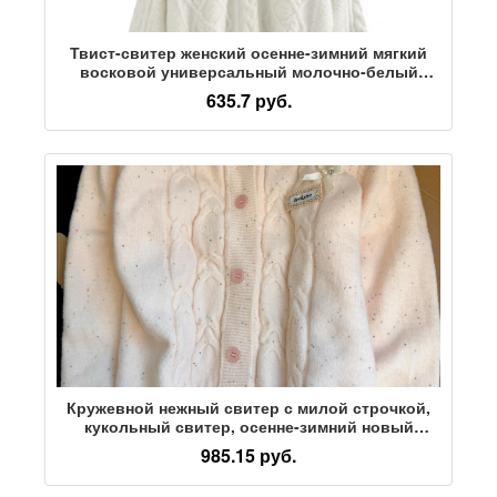
Твист-свитер женский осенне-зимний мягкий
восковой универсальный молочно-белый
свободный пуловер с круглым вырезом и
635.7 руб.
ленивым ветром, верхняя одежда, свитер
Кружевной нежный свитер с милой строчкой,
кукольный свитер, осенне-зимний новый
кружевной вязаный кардиган, куртка-топ
985.15 руб.