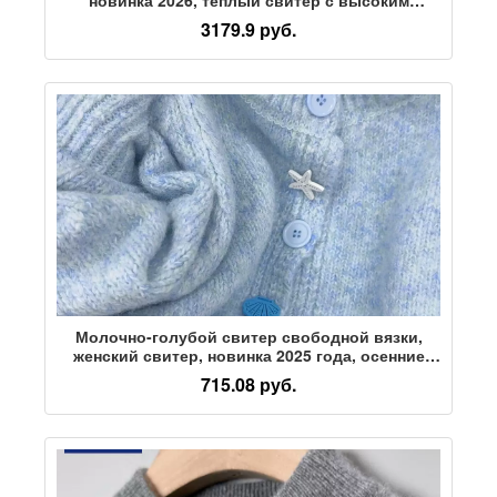
воротом, топы, зимние повседневные свитера
3179.9 руб.
для мужчин и женщин, тренд
Молочно-голубой свитер свободной вязки,
женский свитер, новинка 2025 года, осенние
модели, внесезонный кардиган, свитер,
715.08 руб.
корейский топ