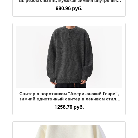
часть и бархатная нижняя рубашка, ленивый
980.96 руб.
свитер-куртка
Свитер с воротником "Американский Генри",
зимний однотонный свитер в ленивом стиле
для мужчин и женщин, свободный спортивный
1256.76 руб.
топ бренда tide