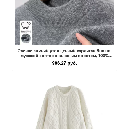
Осенне-зимний утолщенный кардиган Romon,
мужской свитер с высоким воротом, 100%
натуральная шерсть, вязаный однотонный
986.27 руб.
кашемировый свитер