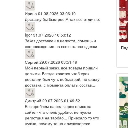
Ирина
01.08.2026 03:06:10
Доставку бы быстрее.А так все отлично.
Igor
31.07.2026 10:53:12
Заказ доставлен в целости, помощь и
сопровождение на всех этапах сделки
Под
но
Сергей
29.07.2026 03:51:49
Л
Мой первый заказ. все товары пришли
целыми. Всегда хочется чтоб срок
х
доставки был чуть побыстрей, по факту
ко
доставка с момента оплаты состав...
мать
Дмитрий
29.07.2026 01:49:52
Без проблем нашел через поиск на
сайте - что очень удобно, не нужна
регистция на таобао... Приехало то что
нужно, почему то на алиэкспересс