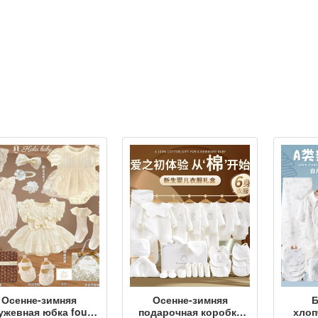
Осенне-зимняя
Осенне-зимняя
Б
ужевная юбка four
подарочная коробка
хлоп