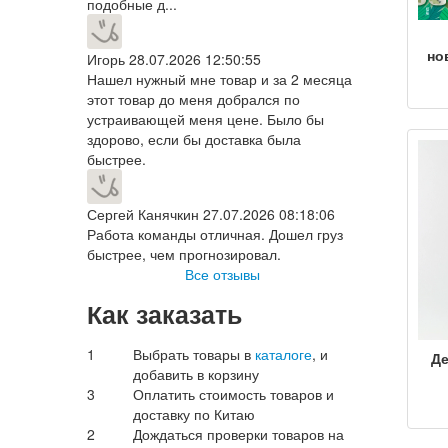
подобные д...
но
Игорь
28.07.2026 12:50:55
Нашел нужный мне товар и за 2 месяца
этот товар до меня добрался по
р
устраивающей меня цене. Было бы
ко
здорово, если бы доставка была
хл
пол
быстрее.
по
Сергей Канячкин
27.07.2026 08:18:06
Работа команды отличная. Дошел груз
быстрее, чем прогнозировал.
Все отзывы
Как заказать
1
Выбрать товары в
каталоге
, и
Д
добавить в корзину
ве
3
Оплатить стоимость товаров и
кос
доставку по Китаю
оде
2
Дождаться проверки товаров на
зап