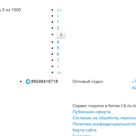
детская весенняя
принадлежности для
оде
одежда
встречи в полнолуние
брюк
 3 из 1000
<<
вес
<
разде
1
2
3
4
5
6
7
>
>>
89248418718
Оптовый отдел
+7
o
Сервис покупок в Китае t-b.ru.c
Публичная оферта
Согласие на обработку персон
Политика конфиденциальности
Карта сайта
Гарантии