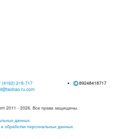
жда, девочки,
полнолуние, подарок
и-кардиганы,
для встречи в
енне-осенний
полнолуние
льный костюм-
двойка
 (4162)
218-717
89248418717
pt@taobao.ru.com
om 2011 - 2026.
Все права защищены.
альных данных
 и обработки персональных данных