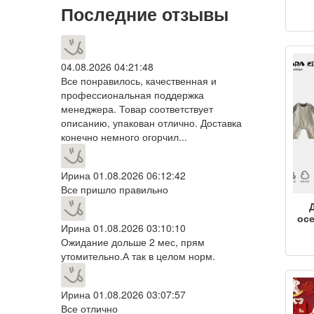
Последние отзывы
то
ма
по
дл
04.08.2026 04:21:48
вы
Все понравилось, качественная и
профессиональная поддержка
менеджера. Товар соответствует
описанию, упакован отлично. Доставка
конечно немного огорчил...
Ирина
01.08.2026 06:12:42
Все пришло правильно
ос
Ирина
01.08.2026 03:10:10
мал
Ожидание дольше 2 мес, прям
в
утомительно.А так в целом норм.
дет
од
Ирина
01.08.2026 03:07:57
Все отлично