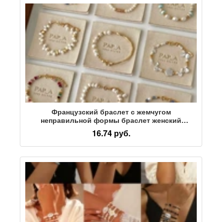
Французский браслет с жемчугом
неправильной формы браслет женский
нишевый легкий роскошный изысканный
16.74 руб.
модный золотой половинный браслет
аксессуары для браслетов