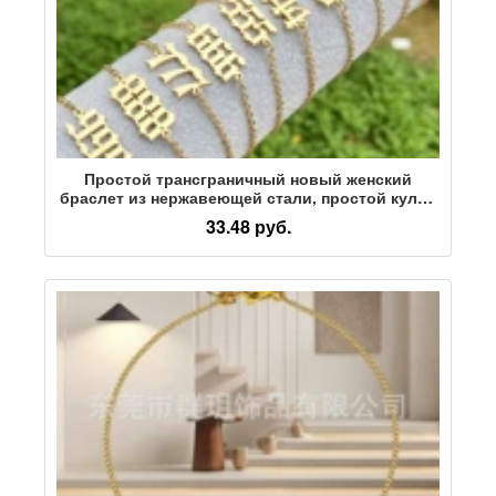
Простой трансграничный новый женский
браслет из нержавеющей стали, простой кулон
с счастливым номером 000-999, универсальный
33.48 руб.
браслет