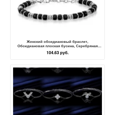
Женский обсидиановый браслет,
Обсидиановая плоская бусина, Серебряная
разделительная цепочка, Подарочный браслет,
104.63 руб.
Обсидиановое колесо, браслет из бисера