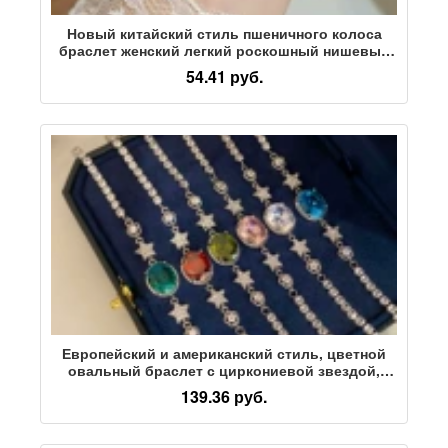
Новый китайский стиль пшеничного колоса
браслет женский легкий роскошный нишевый
высококлассный браслет из бисера с чувством
54.41 руб.
дикости индивидуальность темперамент
пригородные украшения для рук
Европейский и американский стиль, цветной
овальный браслет с циркониевой звездой,
роскошный браслет в стиле ужина, легкие
139.36 руб.
роскошные ювелирные изделия высокого
класса, женская оптовая продажа