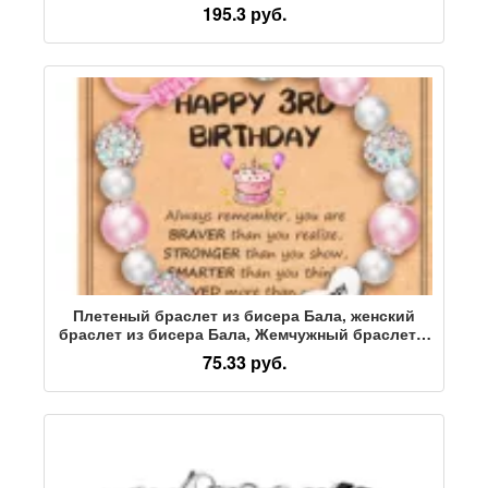
Скрепка для бумаги Прямоугольный браслет с
195.3 руб.
надписью из бриллиантов
Плетеный браслет из бисера Бала, женский
браслет из бисера Бала, Жемчужный браслет с
подвеской в виде любви, Браслет из бисера
75.33 руб.
Бала, Браслет с любовью на День рождения