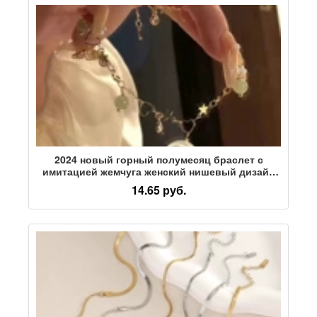
2024 новый горный полумесяц браслет с
имитацией жемчуга женский нишевый дизайн
высококлассное чувство любви литературный
14.65 руб.
веер рука подруги