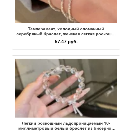
Темперамент, холодный сломанный
серебряный браслет, женская легкая роскошь,
ниша, изысканный браслет для пары,
57.47 руб.
высококлассный темперамент, тенденция к
многослойным ювелирным изделиям
Легкий роскошный льдопроницаемый 10-
миллиметровый белый браслет из бисерной