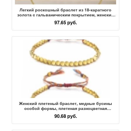
Легкий роскошный браслет из 18-каратного
золота с гальваническим покрытием, женский
браслет, не выцветающий пригородный
97.65 руб.
браслет с английскими буквами, прямое
одобрение фабрики
Женский плетеный браслет, медные бусины
особой формы, плетеная разноцветная
веревка, браслет с регулируемым потоком
90.68 руб.
воды, плетеный браслет из медных бусин
особой формы