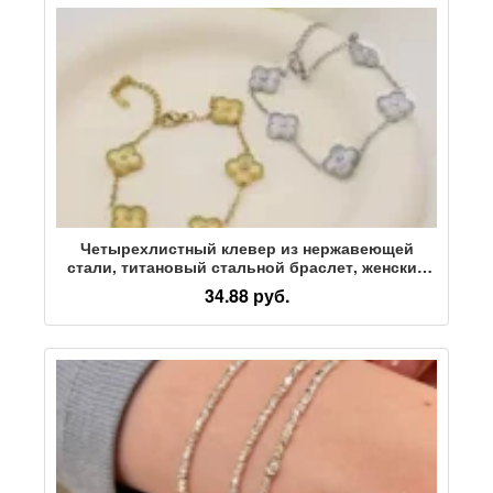
Четырехлистный клевер из нержавеющей
стали, титановый стальной браслет, женский
простой легкий роскошный неувядающий
34.88 руб.
женский браслет, ювелирные изделия