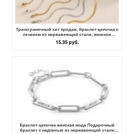
Трансграничный хит продаж, браслет-цепочка с
лезвием из нержавеющей стали, женское
простое и универсальное легкое роскошное
15.35 руб.
модное индивидуальное украшение высокого
класса.
Браслет-цепочка женская мода Подарочный
браслет с надписью из нержавеющей стали