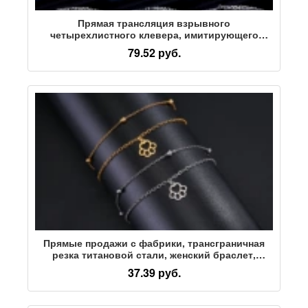
Прямая трансляция взрывного
четырехлистного клевера, имитирующего
муассанит, браслет из дамской ниши, браслет с
79.52 руб.
диким темпераментом, ювелирный подарок для
женщин
Прямые продажи с фабрики, трансграничная
резка титановой стали, женский браслет,
цепочка из бисера, двойная цепочка, подвеска
37.39 руб.
с кошачьим когтем, браслет из нержавеющей
стали