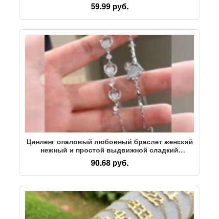
Эластичный веревочный браслет Женский
59.99 руб.
золотой браслет из бисера с буквами
Цинленг опаловый любовный браслет женский
нежный и простой выдвижной сладкий
прохладный стиль браслет для подруги
90.68 руб.
индивидуальность темперамент аксессуары