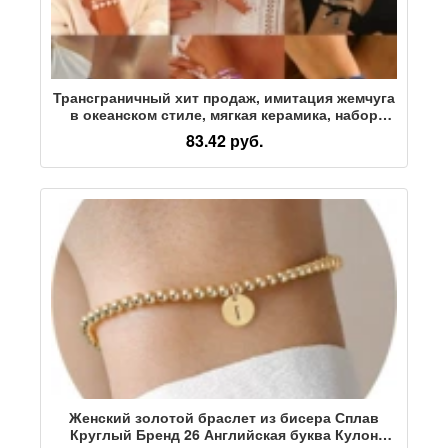
Трансграничный хит продаж, имитация жемчуга
в океанском стиле, мягкая керамика, набор
браслетов в виде морской звезды,
83.42 руб.
европейский и американский пляжный браслет
из бисера, набор из 5 предметов
Женский золотой браслет из бисера Сплав
Круглый Бренд 26 Английская буква Кулон