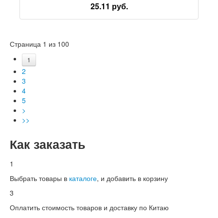
ленты с бантом, женский холодный и сладкий
25.11 руб.
браслет, подарок для подруги
Страница 1 из 100
1
2
3
4
5
>
>>
Как заказать
1
Выбрать товары в
каталоге
, и добавить в корзину
3
Оплатить стоимость товаров и доставку по Китаю