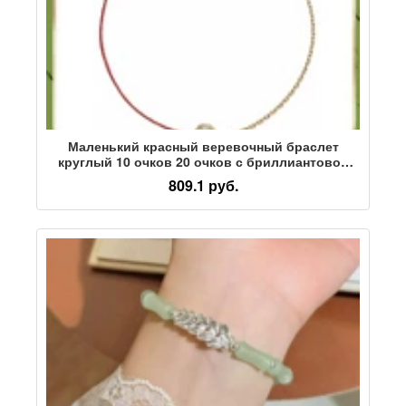
Маленький красный веревочный браслет
круглый 10 очков 20 очков с бриллиантовой
оплеткой, наполовину веревка, наполовину
809.1 руб.
цепочка, чистая серия, натальный год,
передача, ручная веревка, мужской