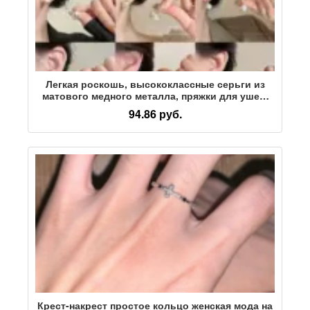
Легкая роскошь, высококлассные серьги из
матового медного металла, пряжки для ушей,
женственный темперамент, универсальный
94.86 руб.
Фанъюань, тонкое лицо, индивидуальность,
ретро-серьги
Крест-накрест простое кольцо женская мода на