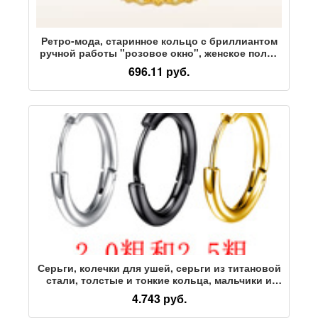
Ретро-мода, старинное кольцо с бриллиантом
ручной работы "розовое окно", женское полое
кольцо с бриллиантом высокого класса,
696.11 руб.
роскошное медное позолоченное кольцо с
национальным приливом
Серьги, колечки для ушей, серьги из титановой
стали, толстые и тонкие кольца, мальчики и
девочки с одинаковым кругом, пряжки для
4.743 руб.
ушей из нержавеющей стали, прямые продажи
с фабрики