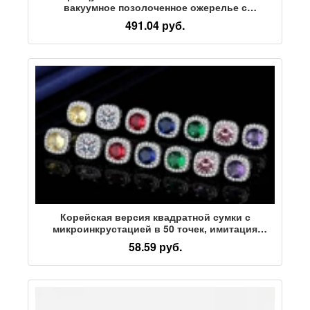
вакуумное позолоченное ожерелье с
индивидуальностью, ТЕМПЕРАМЕНТОМ,
491.04 руб.
модная женская цепочка на ключицу, простое
высококачественное ожерелье
Корейская версия квадратной сумки с
микроинкрустацией в 50 точек, имитация
бриллианта в один карат, женские серьги,
58.59 руб.
набор ювелирных изделий, женские серьги