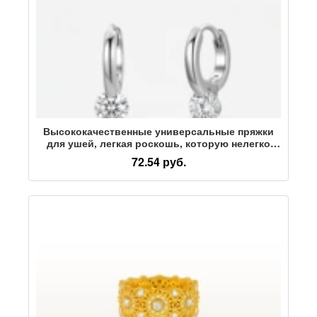
Высококачественные универсальные пряжки
для ушей, легкая роскошь, которую нелегко
выцветить, серьги, посеребренные иглы,
72.54 руб.
чрезвычайно простой женский стиль,
сверкающие серебряные серьги