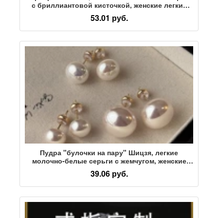
с бриллиантовой кисточкой, женские легкие
роскошные длинные серьги в стиле ретро,
53.01 руб.
новинка 2025 года, универсальные серьги с
темпераментом
Пудра "булочки на пару" Шицзя, легкие
молочно-белые серьги с жемчугом, женские
серьги из стерлингового серебра S925 пробы,
39.06 руб.
игольчатая ниша, высококачественные
универсальные серьги Mabeizhu