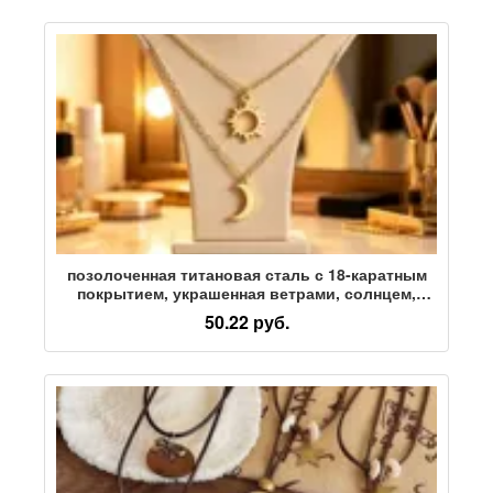
позолоченная титановая сталь с 18-каратным
покрытием, украшенная ветрами, солнцем,
луной и звездами, двухслойная цепочка для
50.22 руб.
ключиц, простое и универсальное женское
колье в стиле "люкс" с легким наборным
узором.