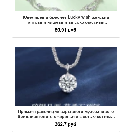
Ювелирный браслет Lucky wish женский
оптовый нишевый высококлассный
ювелирный браслет из циркона с
80.91 руб.
четырехлистным клевером one piece
distribution agent
Прямая трансляция взрывного муассанового
бриллиантового ожерелья с шестью когтями,
женское легкое роскошное высококлассное
362.7 руб.
ощущение сверкающей короны, кулон на
ключице, цепочка ювелирных изделий