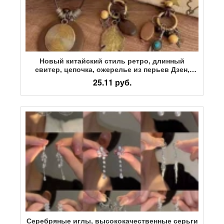
Новый китайский стиль ретро, длинный
свитер, цепочка, ожерелье из перьев Дзен,
новинка 2024, женские аксессуары для укладки
25.11 руб.
в этническом стиле, осень
Серебряные иглы, высококачественные серьги