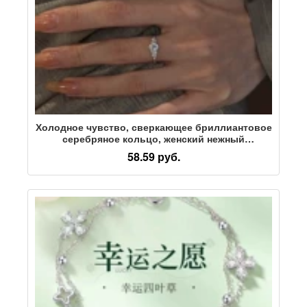
Холодное чувство, сверкающее бриллиантовое
серебряное кольцо, женский нежный
темперамент, открытое кольцо с бриллиантом
58.59 руб.
на указательном пальце, легкое роскошное
кольцо высокого класса, парное кольцо