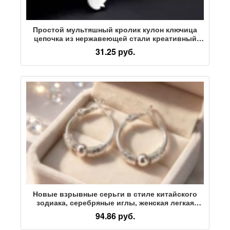
Простой мультяшный кролик кулон ключица
цепочка из нержавеющей стали креативный
аватар животного кролик ожерелье серьги
31.25 руб.
набор аксессуаров
Новые взрывные серьги в стиле китайского
зодиака, серебряные иглы, женская легкая
роскошь, простая, компактная и изысканная,
94.86 руб.
высококлассное качество бусин для переноса
Ванфу