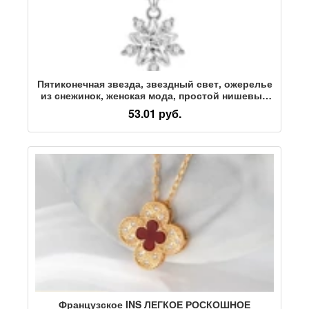
Пятиконечная звезда, звездный свет, ожерелье
из снежинок, женская мода, простой нишевый
дизайн, высококачественная цепочка для
53.01 руб.
ключиц, выпущенная фабрикой от имени
Французское INS ЛЕГКОЕ РОСКОШНОЕ