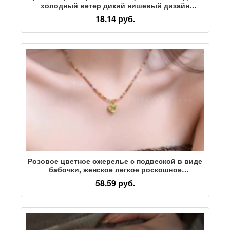
холодный ветер дикий нишевый дизайн
минималистичная индивидуальность тонкое
18.14 руб.
открывающееся кольцо на указательном
пальце тренд
Розовое цветное ожерелье с подвеской в виде
бабочки, женское легкое роскошное
высококачественное ожерелье с цепочкой из
58.59 руб.
бисера для ключиц, дизайнерские летние
аксессуары