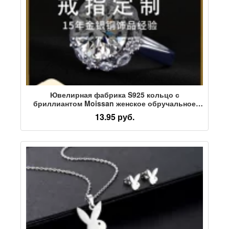
Ювелирная фабрика S925 кольцо с
бриллиантом Moissan женское обручальное
кольцо с цирконом для пары
13.95 руб.
персонализированное кольцо с хвостом
изготовленные на заказ трансграничные
ювелирные изделия oem