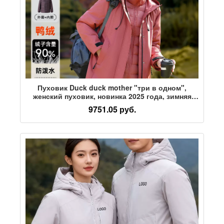
Пуховик Duck duck mother "три в одном",
женский пуховик, новинка 2025 года, зимняя
куртка со съемной подкладкой из трех
9751.05 руб.
предметов, уличная женская куртка