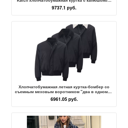
две хлопчатобумажные шапочки, съемная
9737.1 руб.
короткая куртка
Хлопчатобумажная летная куртка-бомбер со
съемным меховым воротником "два в одном" и
открытыми плечами "Останься на всю ночь"
6961.05 руб.