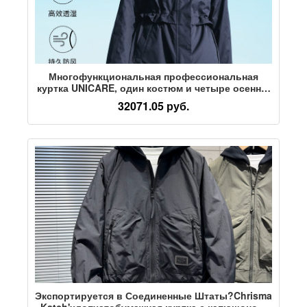
Многофункциональная профессиональная
куртка UNICARE, один костюм и четыре осенне-
зимние теплые и холодные хлопчатобумажные
32071.05 руб.
куртки, водонепроницаемые и дышащие
Экспортируется в Соединенные Штаты?Chrisma
Katch'хлопчатобумажная куртка с капюшоном,