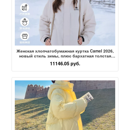
Женская хлопчатобумажная куртка Camel 2026,
новый стиль зимы, плюс бархатная толстая
теплая стеганая водонепроницаемая куртка с
11146.05 руб.
капюшоном для пары