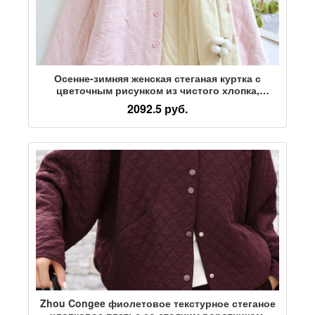
Осенне-зимняя женская стеганая куртка с
цветочным рисунком из чистого хлопка,
хлопчатобумажная подкладка, приталенная
2092.5 руб.
маленькая стеганая куртка, теплая стеганая
куртка, осенне-зимняя стеганая куртка
Zhou Congee фиолетовое текстурное стеганое
хлопковое платье со стоячим воротником,