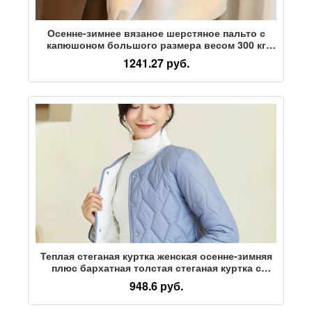
Осенне-зимнее вязаное шерстяное пальто с
капюшоном большого размера весом 300 кг
высокого качества, мужской толстый
1241.27 руб.
поддельный хлопчатобумажный костюм-
двойка
Теплая стеганая куртка женская осенне-зимняя
плюс бархатная толстая стеганая куртка с
подкладкой снизу, короткая маленькая стеганая
948.6 руб.
куртка, офисная куртка медсестры с белым
воротничком