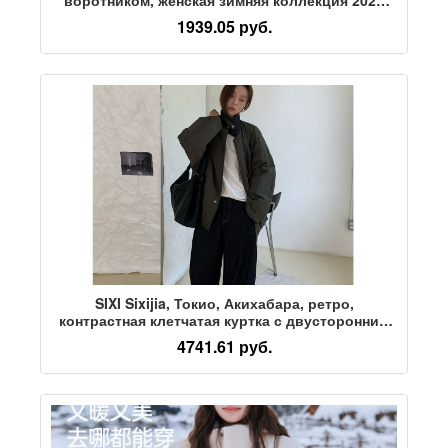
года, новинка зимы, подкладка плюс бархатная
1939.05 руб.
толстая стеганая куртка, трендовая стеганая
куртка
SIXI Sixijia, Токио, Акихабара, ретро,
контрастная клетчатая куртка с двусторонним
воротником-стойкой, женское осенне-зимнее
4741.61 руб.
тонкое хлопковое пальто