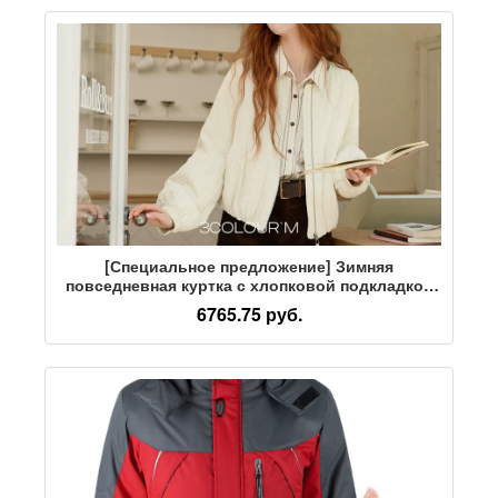
[Специальное предложение] Зимняя
повседневная куртка с хлопковой подкладкой
Sancai 2025, свободная короткая куртка с
6765.75 руб.
хлопковой подкладкой в виде тыквы,
корейская версия для сохранения тепла