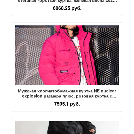
новый дизайн, жаккардовая розовая маленькая
6068.25 руб.
стеганая куртка
Мужская хлопчатобумажная куртка NE nuclear
explosion размера плюс, розовая куртка с
капюшоном, мужская свободная уличная
7505.1 руб.
осенне-зимняя толстая теплая куртка