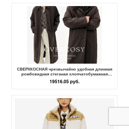
СВЕРХКОСНАЯ чрезвычайно удобная длинная
ромбовидная стеганая хлопчатобумажная
куртка с отворотом в стиле ретро для мужчин и
19516.05 руб.
женщин, куртка прямого кроя