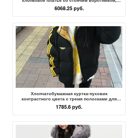
весна 26, новое свободное повседневное
6068.25 руб.
короткое женское платье с длинными рукавами
Хлопчатобумажная куртка-пуховик
контрастного цвета с тремя полосками для
девочек, больших детей, утепленная зимняя
1785.6 руб.
куртка нового стиля для младших классов
средней школы и старшеклассников