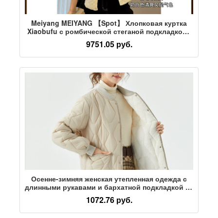
Meiyang MEIYANG 【Spot】 Хлопковая куртка
Xiaobufu с ромбической стеганой подкладкой *
куртка с хлопковым наполнителем длиной 3 м/
9751.05 руб.
воротником-стойкой-Вторник
Осенне-зимняя женская утепленная одежда с
длинными рукавами и бархатной подкладкой из
овечьего флиса, свободная куртка с
1072.76 руб.
хлопчатобумажной подкладкой, теплая и
модная куртка-стеганка