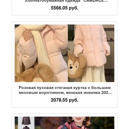
водонепроницаемая, влагостойкая,
5566.05 руб.
ветрозащитная, трехслойная нейлоновая ткань-
невидимка
Розовая пуховая стеганая куртка с большим
меховым воротником, женская новинка 2025
года, зимняя короткая стеганая куртка с
2078.55 руб.
капюшоном и милым ветром, стеганая куртка