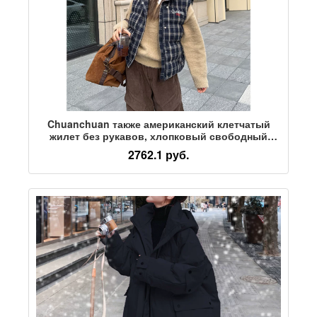
Chuanchuan также американский клетчатый
жилет без рукавов, хлопковый свободный
осенне-зимний новый стиль, мужские и женские
2762.1 руб.
ретро-куртки с набивным рисунком, трендовые
топы