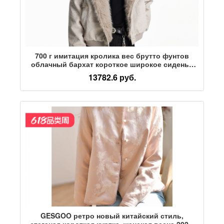
700 г имитация кролика вес брутто фунтов
облачный бархат короткое широкое сиденье
горная резьба хлопчатобумажная куртка
13782.6 руб.
мужская зимняя плюс бархатная толстая
вышитая куртка с капюшоном
GESGOO ретро новый китайский стиль,
стеганая короткая куртка, женская весна 2025,