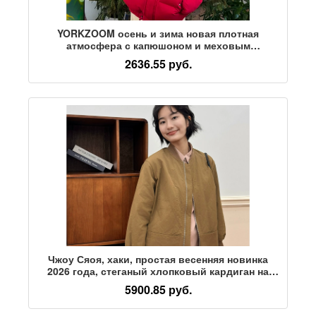
YORKZOOM осень и зима новая плотная
атмосфера с капюшоном и меховым
воротником красная хлопчатобумажная куртка
2636.55 руб.
для пары свободная теплая пара
Чжоу Сяоя, хаки, простая весенняя новинка
2026 года, стеганый хлопковый кардиган на
молнии с бейсбольным воротником, хлопковая
5900.85 руб.
куртка для женщин