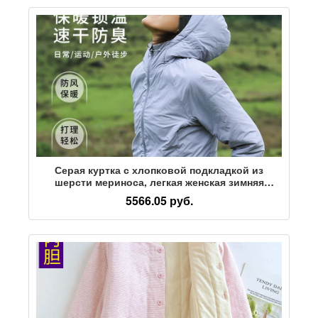
Серая куртка с хлопковой подкладкой из
шерсти мериноса, легкая женская зимняя
утепленная куртка с хлопковой подкладкой,
5566.05 руб.
уличная ветрозащитная куртка с капюшоном