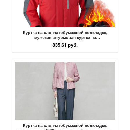
Куртка на хлопчатобумажной подкладке,
мужская штурмовая куртка на
хлопчатобумажной подкладке плюс утепленная
835.61 руб.
зимняя куртка из бархата, мужская куртка на
подкладке, непромокаемый комбинезон, зимняя
одежда большого размера для мужчин
Куртка на хлопчатобумажной подкладке,
новинка зимы 2025, легкая ромбическая теплая