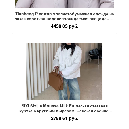
Tianheng P cotton хлопчатобумажная одежда на
заказ короткая водонепроницаемая спецодежда
с логотипом для печати спецодежда с
4450.05 руб.
инструментами зимняя куртка 10424
SIXI Sixijia Mousse Milk Fu Легкая стеганая
куртка с круглым вырезом, женская осенне-
зимняя куртка для похудения с многослойной
2788.61 руб.
стеганой курткой