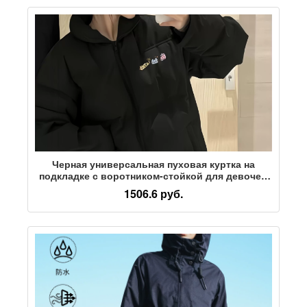
Черная универсальная пуховая куртка на
подкладке с воротником-стойкой для девочек,
больших детей, зимних учащихся младших
1506.6 руб.
классов средней школы и старшеклассников,
свободная куртка, утепленная куртка