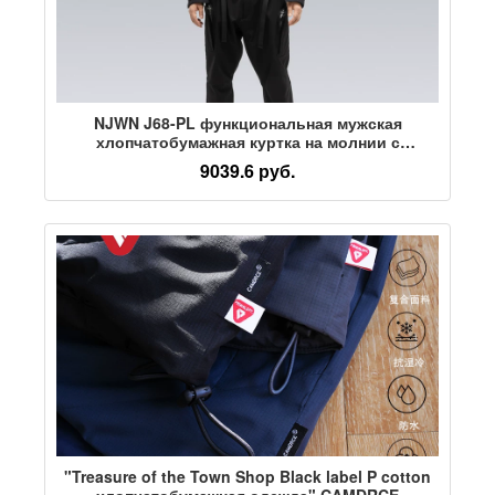
NJWN J68-PL функциональная мужская
хлопчатобумажная куртка на молнии с
несколькими карманами, водонепроницаемая и
9039.6 руб.
ветрозащитная, не АКРИЛОВАЯ
"Treasure of the Town Shop Black label P cotton
хлопчатобумажная одежда" CAMDRCE