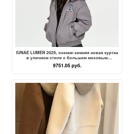
IUNAE LUMEN 2025, осенне-зимняя новая куртка
в уличном стиле с большим меховым
воротником и капюшоном, теплая
9751.05 руб.
хлопчатобумажная куртка