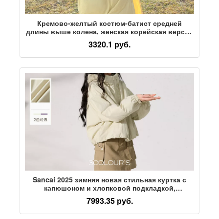
Кремово-желтый костюм-батист средней
длины выше колена, женская корейская версия
нового зимнего хлопкового пальто-пуховика с
3320.1 руб.
капюшоном 2026 года.
Sancai 2025 зимняя новая стильная куртка с
капюшоном и хлопковой подкладкой,
свободная куртка с хлопковой подкладкой,
7993.35 руб.
повседневная простая теплая стеганая куртка,
короткая S