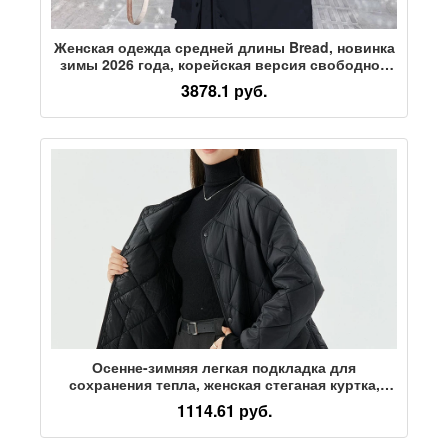
Женская одежда средней длины Bread, новинка
зимы 2026 года, корейская версия свободной
универсальной пуховой куртки с хлопковой
3878.1 руб.
подкладкой, трендовая студенческая куртка с
хлопковой подкладкой
Осенне-зимняя легкая подкладка для
сохранения тепла, женская стеганая куртка,
стеганая куртка свободного кроя, студенческая
1114.61 руб.
непромокаемая куртка плюс пуховик из хлопка