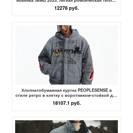
куртка из шелка шелковицы тутового цвета,
12276 руб.
женская одежда
Хлопчатобумажная куртка PEOPLESENSE в
стиле ретро в клетку с воротником-стойкой для
гонок finale с текстурным принтом, свободная
18107.1 руб.
куртка с капюшоном