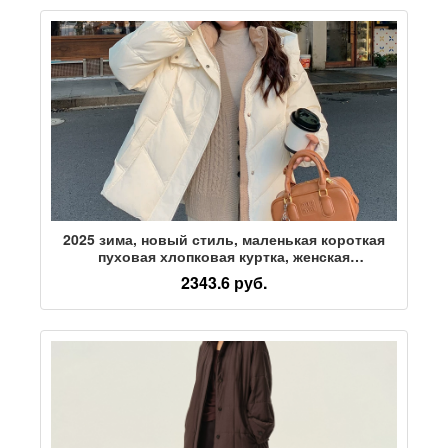
2025 зима, новый стиль, маленькая короткая
пуховая хлопковая куртка, женская
ветрозащитная повседневная хлопковая куртка
2343.6 руб.
с капюшоном, подходящая по цвету к лицу