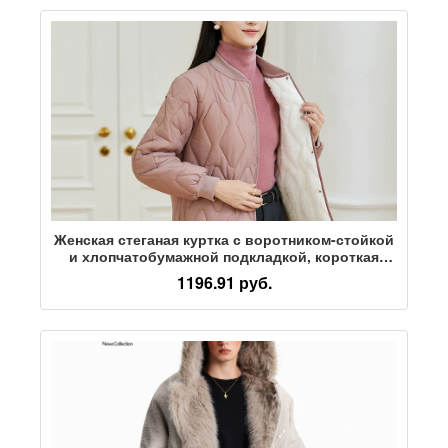
Женская стеганая куртка с воротником-стойкой
и хлопчатобумажной подкладкой, короткая
толстая стеганая куртка с воротником-стойкой
1196.91 руб.
и толстой стеганой курткой больших размеров
для среднего и пожилого возраста