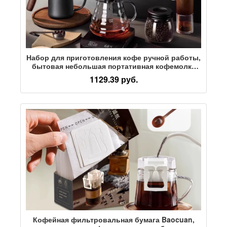
Набор для приготовления кофе ручной работы,
бытовая небольшая портативная кофемолка
высокого класса в подарочной упаковке с
1129.39 руб.
ручным приводом, полный комплект
кофемашины ручного помола
Кофейная фильтровальная бумага Baocuan,