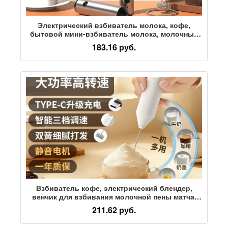
Электрический взбиватель молока, кофе,
бытовой мини-взбиватель молока, молочный
блендер, ручной беспроводной венчик
183.16 руб.
Взбиватель кофе, электрический блендер,
венчик для взбивания молочной пены матча,
палочка для перемешивания кофе, ручная
211.62 руб.
машина для взбивания молочной пены 2313