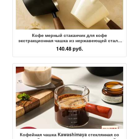
Кофе мерный стаканчик для кофе
экстракционная чашка из нержавеющей стали
со шкалой Чашка для смачивания итальянским
140.48 руб.
кофейным концентратом 100 мл унция
Кофейная чашка Kawashimaya стеклянная со