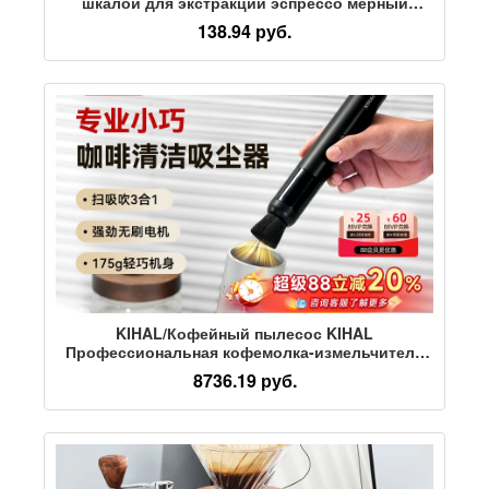
шкалой для экстракции эспрессо мерный
стаканчик с деревянной ручкой молочный
138.94 руб.
стаканчик с дробью в унциях
KIHAL/Кофейный пылесос KIHAL
Профессиональная кофемолка-измельчитель
для порошковой чистки настольных
8736.19 руб.
компьютеров Небольшой портативный Новый
продукт