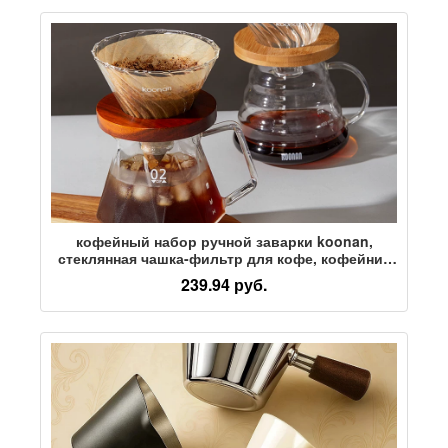
кофейный набор ручной заварки koonan,
стеклянная чашка-фильтр для кофе, кофейник
ручной заварки, кофейный фильтр, набор
239.94 руб.
кофейников ручной заварки