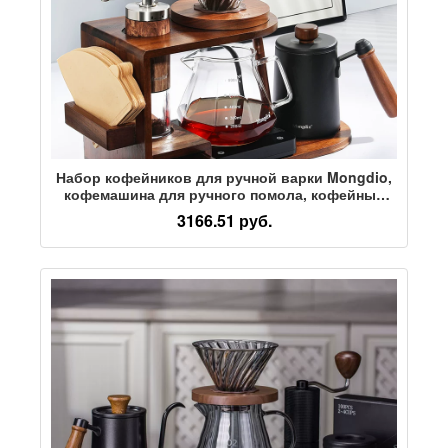
Набор кофейников для ручной варки Mongdio,
кофемашина для ручного помола, кофейные
принадлежности с ручным заводом, полный
3166.51 руб.
набор деревянных подставок для хранения