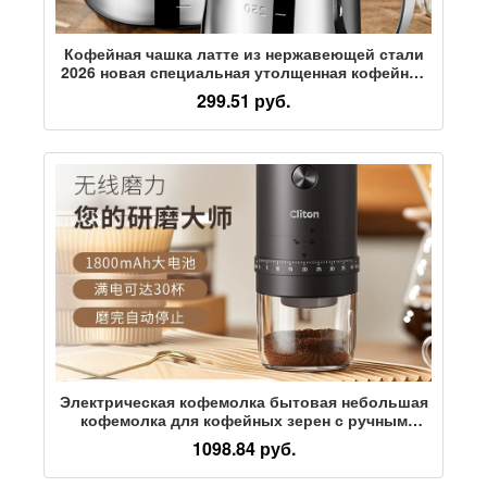
Кофейная чашка латте из нержавеющей стали
2026 новая специальная утолщенная кофейная
чашка с заостренным горлышком чашка для
299.51 руб.
молочной пены латте артефакт
Электрическая кофемолка бытовая небольшая
кофемолка для кофейных зерен с ручным
приводом портативная автоматическая
1098.84 руб.
кофемолка для кофемолки ручного помола