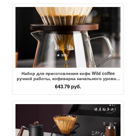
Набор для приготовления кофе Wild coffee
ручной работы, кофеварка начального уровня,
кофемашина ручного помола, полный комплект
643.79 руб.
бытовой техники, кофейник для совместного
использования, чашка-фильтр