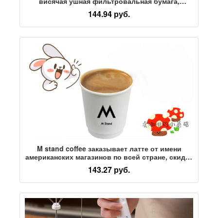
висячая ушная фильтровальная бумага,
кофейный фильтр ручной работы, импортный
144.94 руб.
подвесной ушной мешок, одноразовый
подвесной ушной кофейный фильтр-мешок
M stand coffee заказывает латте от имени
американских магазинов по всей стране, скидка
40% на доставку от имени заказов, m stand
143.27 руб.
coffee от имени заказов