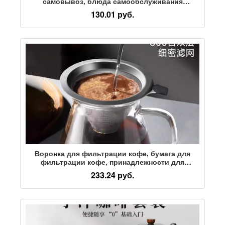
самовывоз, блюда самообслуживания
навынос, американский латте по всей стране
130.01 руб.
Воронка для фильтрации кофе, бумага для
фильтрации кофе, принадлежности для
приготовления кофе вручную, кофейный
233.24 руб.
фильтр, бумага без фильтра, ультратонкое
сито для кофе