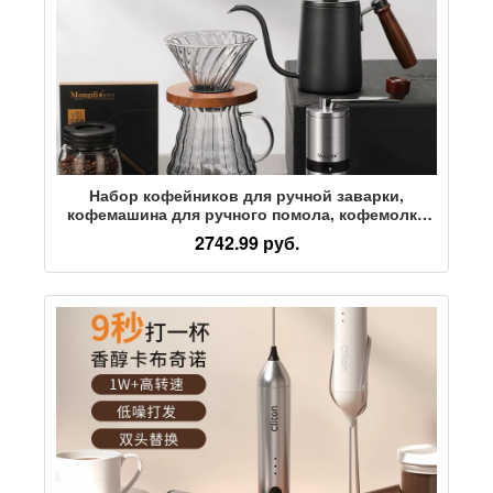
Набор кофейников для ручной заварки,
кофемашина для ручного помола, кофемолка
для ручной заварки с ручным приводом,
2742.99 руб.
кофемолка с фильтром, полный комплект
кофемашины