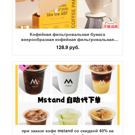
Кофейная фильтровальная бумага
веерообразная кофейная фильтровальная
бумага ручной заварки v60, коническая
128.9 руб.
кофейная фильтровальная бумага для
американских кофемашин
при заказе кофе mstand со скидкой 40% на