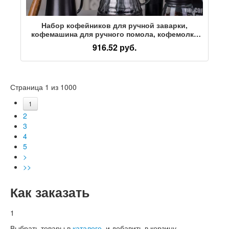
Набор кофейников для ручной заварки,
кофемашина для ручного помола, кофемолка
для ручной заварки с ручным приводом,
916.52 руб.
кофемолка с фильтром, полный комплект
кофемашины
Страница 1 из 1000
1
2
3
4
5
>
>>
Как заказать
1
Выбрать товары в
каталоге
, и добавить в корзину