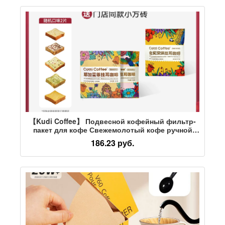
【Kudi Coffee】 Подвесной кофейный фильтр-
пакет для кофе Свежемолотый кофе ручной
заварки с подвесным черным кофе, Фирменный
186.23 руб.
кофе