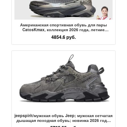
Американская спортивная обувь для пары
CatosKmax, коллекция 2026 года, летние
дышащие нескользящие уличные кроссовки с
4854.6 руб.
амортизацией на толстой подошве для мужчин
jeepspirit/мужская обувь Jeep; мужская сетчатая
дышащая походная обувь; новинка 2026 года;
мужская повседневная обувь для папы;