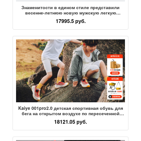
Знаменитости в едином стиле представили
весенне-летнюю новую мужскую легкую
повседневную обувь Cloudtilt
17995.5 руб.
Kaiye 001pro2.0 детская спортивная обувь для
бега на открытом воздухе по пересеченной
местности, альпинизма, пешего туризма,
18121.05 руб.
нескользящие мужские и женские кроссовки
treasure для родителей и детей