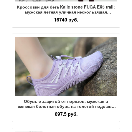
Кроссовки для бега Kaile stone FUGA EX3 trail;
мужская летняя уличная нескользящая
спортивная обувь; дышащие легкие кроссовки
16740 руб.
для бега; женские
Обувь с защитой от порезов, мужская и
женская болотная обувь на толстой подошве
для рыбалки на открытом воздухе, походная
697.5 руб.
обувь, нескользящая дышащая пляжная обувь
для подводного плавания