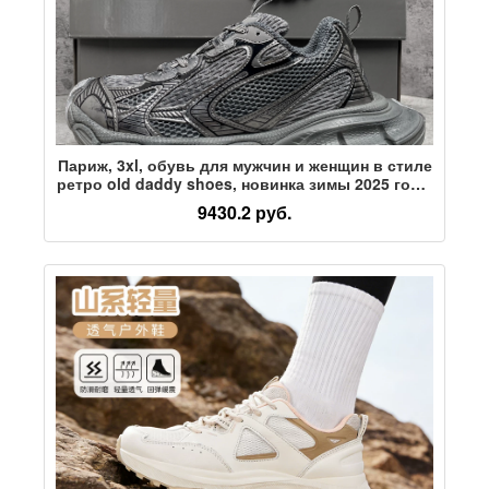
Париж, 3xl, обувь для мужчин и женщин в стиле
ретро old daddy shoes, новинка зимы 2025 года,
на толстой подошве из сетчатого материала,
9430.2 руб.
повседневная обувь red hot