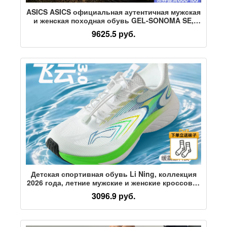
ASICS ASICS официальная аутентичная мужская
и женская походная обувь GEL-SONOMA SE,
спортивная повседневная обувь, сандалии
9625.5 руб.
Детская спортивная обувь Li Ning, коллекция
2026 года, летние мужские и женские кроссовки
Feiyun для больших детей, молодежные
3096.9 руб.
кроссовки с амортизацией из однослойной
сетки