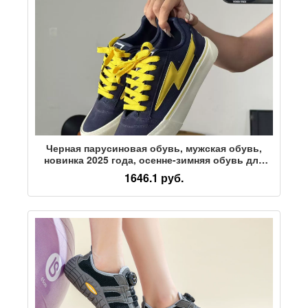
Черная парусиновая обувь, мужская обувь,
новинка 2025 года, осенне-зимняя обувь для
мальчиков, повседневная спортивная обувь на
1646.1 руб.
толстой подошве в стиле ретро, трендовая
обувь