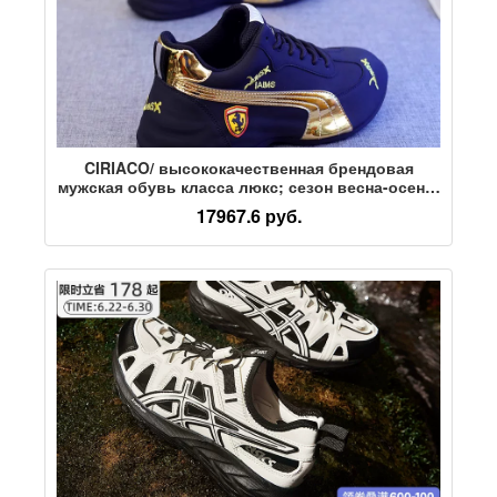
CIRIACO/ высококачественная брендовая
мужская обувь класса люкс; сезон весна-осень;
повседневная дышащая спортивная обувь на
17967.6 руб.
мягкой подошве; кожаная обувь для папы