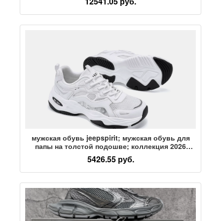
12541.05 руб.
мужская обувь jeepspirit; мужская обувь для
папы на толстой подошве; коллекция 2026
года; летняя повседневная дышащая обувь из
5426.55 руб.
сетчатого материала; мужская белая обувь