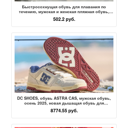
Быстросохнущая обувь для плавания по
течению, мужская и женская пляжная обувь,
обувь для морского плавания, серфинга,
502.2 руб.
подводного плавания с маской и трубкой,
нескользящая обувь для рафтинга на открытом
воздухе, болотная обувь
DC SHOES, обувь ASTRA CAS, мужская обувь,
осень 2025, новая дышащая обувь для
скейтборда, мужская повседневная обувь,
8774.55 руб.
мужская