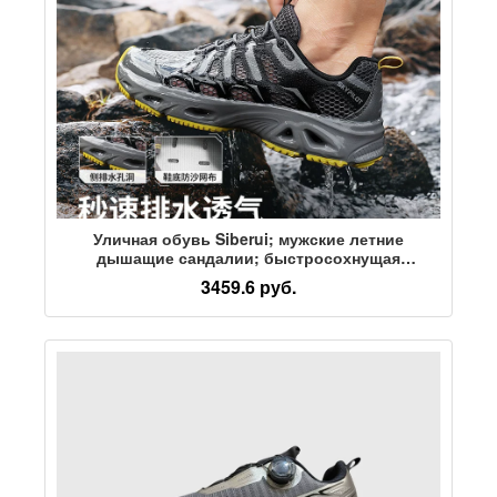
Уличная обувь Siberui; мужские летние
дышащие сандалии; быстросохнущая
нескользящая походная обувь для взрослых;
3459.6 руб.
пляжная болотная обувь