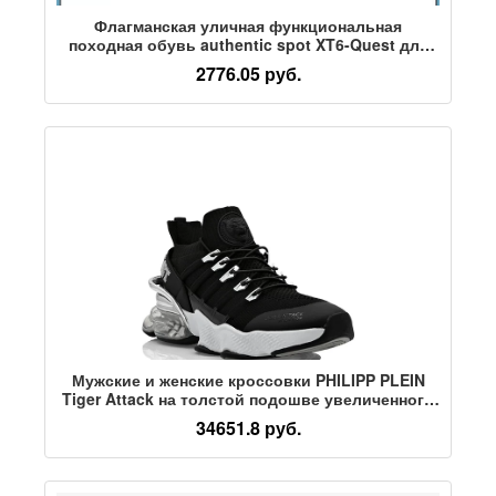
Флагманская уличная функциональная
походная обувь authentic spot XT6-Quest для
мужчин и женщин, летняя пара, повседневная
2776.05 руб.
спортивная обувь
Мужские и женские кроссовки PHILIPP PLEIN
Tiger Attack на толстой подошве увеличенного
размера, спортивная обувь PLEINSPORT
34651.8 руб.