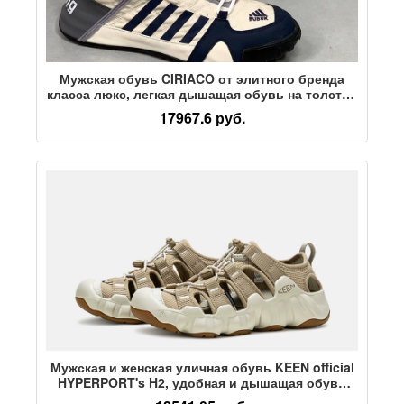
Мужская обувь CIRIACO от элитного бренда
класса люкс, легкая дышащая обувь на толстой
подошве, модный бренд, модная спортивная
17967.6 руб.
обувь, аутентичный бренд
Мужская и женская уличная обувь KEEN official
HYPERPORT's H2, удобная и дышащая обувь
для верховой езды