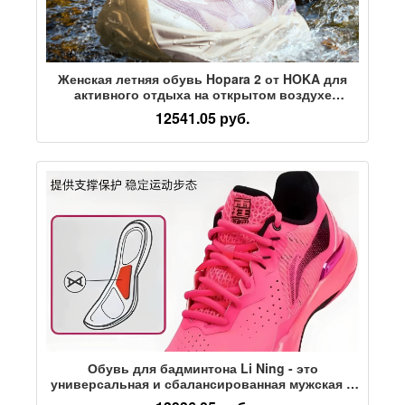
Женская летняя обувь Hopara 2 от HOKA для
активного отдыха на открытом воздухе
HOPARA 2 удобная, дышащая, прочная и
12541.05 руб.
нескользящая
Обувь для бадминтона Li Ning - это
универсальная и сбалансированная мужская и
женская нескользящая спортивная обувь для