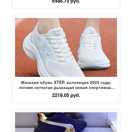
6486.75 руб.
профессиональная спортивная обувь для
соревнований
Женская обувь XTEP, коллекция 2025 года,
летняя сетчатая дышащая новая спортивная
обувь для учащихся младших классов средней
2218.05 руб.
школы, женская обувь из тонкой сетки,
амортизирующие кроссовки