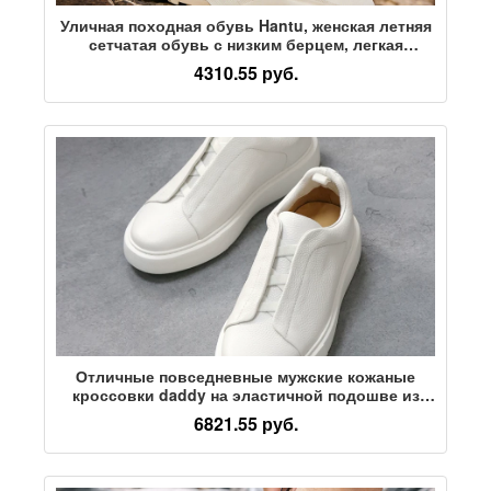
Уличная походная обувь Hantu, женская летняя
сетчатая обувь с низким берцем, легкая
дышащая износостойкая амортизирующая
4310.55 руб.
спортивная обувь для бега по пересеченной
местности, женская походная обувь
Отличные повседневные мужские кожаные
кроссовки daddy на эластичной подошве из
натуральной кожи с одной педалью, немецкие
6821.55 руб.
кроссовки Forrest белого цвета на увеличенной
толстой подошве.