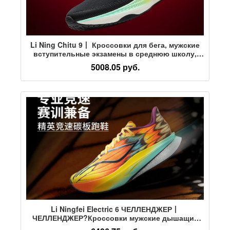
Li Ning Chitu 9丨 Кроссовки для бега, мужские
вступительные экзамены в среднюю школу,
специальная скакалка для гонок без доски,
5008.05 руб.
дышащая амортизирующая спортивная обувь
Li Ningfei Electric 6 ЧЕЛЛЕНДЖЕР丨
ЧЕЛЛЕНДЖЕР?Кроссовки мужские дышащие
гоночные с карбоновой пластиной,