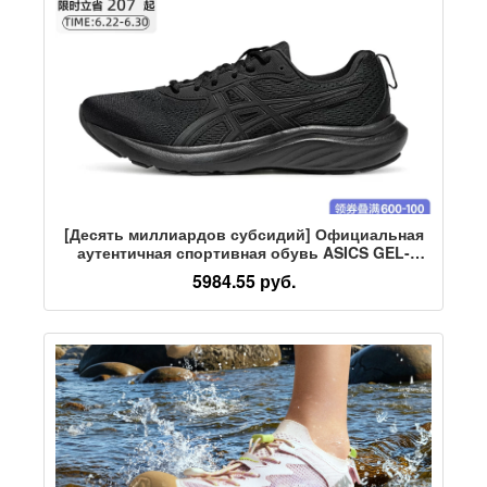
[Десять миллиардов субсидий] Официальная
аутентичная спортивная обувь ASICS GEL-
CONTEND 9 для мужчин и женщин,
5984.55 руб.
занимающихся бегом.