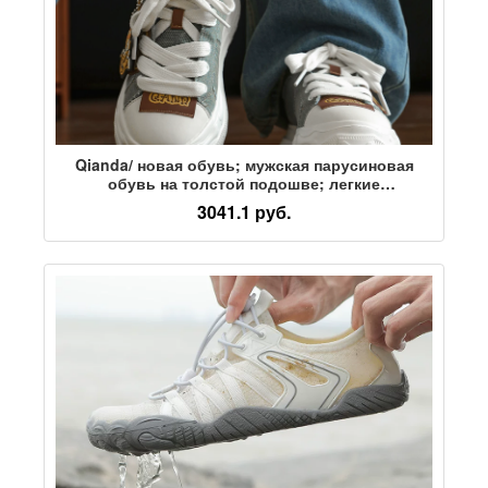
Qianda/ новая обувь; мужская парусиновая
обувь на толстой подошве; легкие
повседневные кроссовки на мягкой подошве;
3041.1 руб.
спортивная универсальная обувь с большим
носком