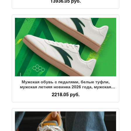
13936.05 руб.
тренировок и соревнований с высокой
эластичностью и амортизацией.
Мужская обувь с педалями, белые туфли,
мужская летняя новинка 2026 года, мужская
дышащая повседневная спортивная обувь на
2218.05 руб.
плоской подошве с низким вырезом