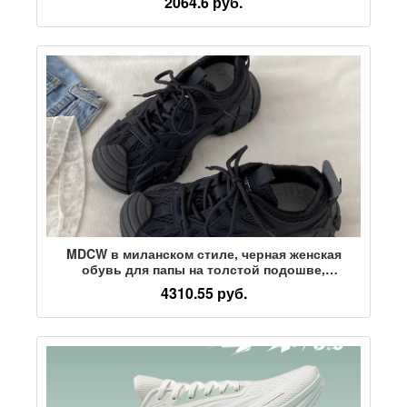
2064.6 руб.
мягкую подошву, удобную и универсальную
повседневную спортивную обувь
MDCW в миланском стиле, черная женская
обувь для папы на толстой подошве,
коллекция 2026 года, осенняя повседневная
4310.55 руб.
спортивная походная обувь в стиле ретро