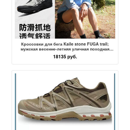
Кроссовки для бега Kaile stone FUGA trail;
мужская весенне-летняя уличная походная
обувь; легкая дышащая спортивная обувь;
18135 руб.
женская EX3 BOA