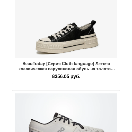
BeauToday [Серия Cloth language] Летняя
классическая парусиновая обувь на толстой
подошве, спортивные кроссовки и кроссовки
8356.05 руб.
для отдыха, одинакового стиля для мужчин и
женщин