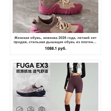
Женская обувь, новинка 2026 года, летний хит
продаж, стильная дышащая обувь из плетеной
сетки с кокосовым орехом для бега,
1088.1 руб.
повседневная спортивная обувь на толстой
подошве