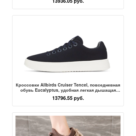
13936.05 руб.
плавания по течению, водная обувь
Кроссовки Allbirds Cruiser Tencel, повседневная
обувь Eucalyptus, удобная легкая дышащая
мужская и женская спортивная обувь с низким
13796.55 руб.
вырезом