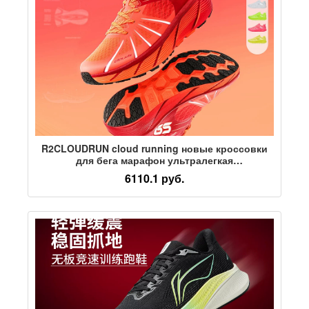
R2CLOUDRUN cloud running новые кроссовки
для бега марафон ультралегкая
амортизирующая профессиональная
6110.1 руб.
спортивная обувь для тренировок со скакалкой
для мужчин и женщин