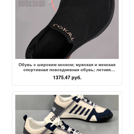
Обувь с широким носком; мужская и женская
спортивная повседневная обувь; летняя
дышащая обувь с нескользящими педалями
1375.47 руб.
при вальгусной деформации большого пальца;
широкая обувь для пожилых людей