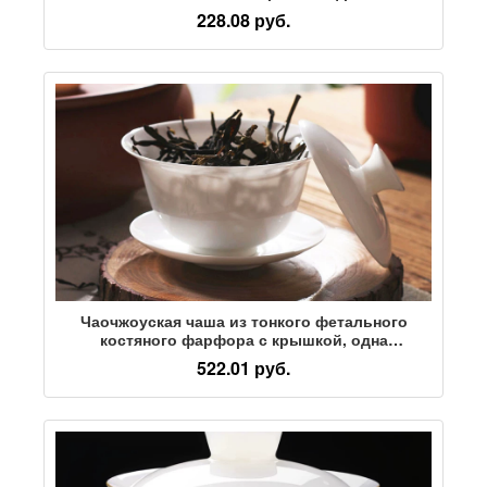
санкай из цельного сорта бараньего жира,
228.08 руб.
чайная чаша с крышкой, ручной чайник для
заваривания чая
Чаочжоуская чаша из тонкого фетального
костяного фарфора с крышкой, одна
высококачественная чайная чашка, чай Кунг-фу
522.01 руб.
не горячий, чай Санкай, керамическая чаша с
крышкой, чайный сервиз