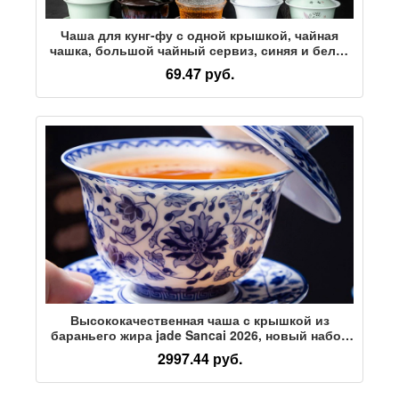
Чаша для кунг-фу с одной крышкой, чайная
чашка, большой чайный сервиз, синяя и белая
фарфоровая чаша для чая, аксессуары для
69.47 руб.
керамического чайного сервиза Sancai из
белого фарфора, одинарная
Высококачественная чаша с крышкой из
бараньего жира jade Sancai 2026, новый набор
керамических чашек для чая сверхбольшой
2997.44 руб.
емкости с защитой от ожогов