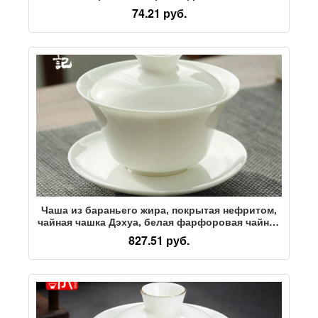
крышкой Санкай, большая, средняя и
74.21 руб.
маленькая чайная чаша, мини-чайный тест,
керамический тостовый чай
Чаша из бараньего жира, покрытая нефритом,
чайная чашка Дэхуа, белая фарфоровая чайная
чаша, набор из трех предметов, один большой
827.51 руб.
бытовой чайный сервиз Sancai Kung Fu