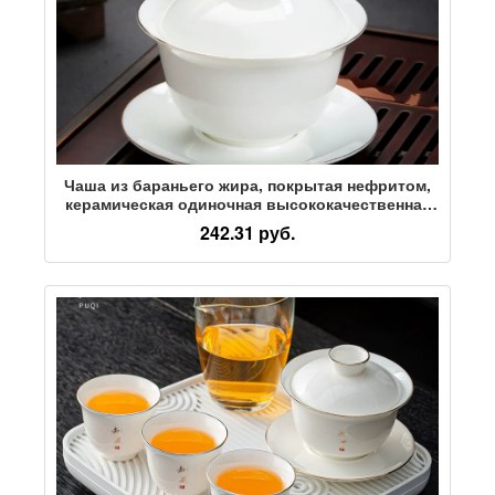
Чаша из бараньего жира, покрытая нефритом,
керамическая одиночная высококачественная
большая чаша для приготовления чая Кунг-фу
242.31 руб.
Санкай, чаша Дэхуа из белого фарфора,
чайный сервиз