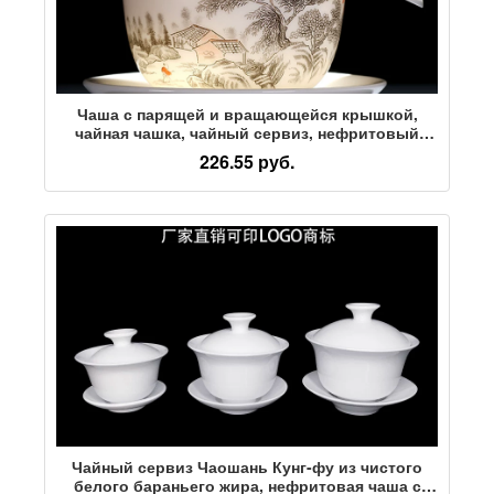
Чаша с парящей и вращающейся крышкой,
чайная чашка, чайный сервиз, нефритовый
санкай из цельного сорта бараньего жира,
226.55 руб.
чайная чаша с крышкой, ручной чайник для
заваривания чая
Чайный сервиз Чаошань Кунг-фу из чистого
белого бараньего жира, нефритовая чаша с