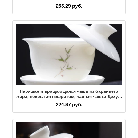
керамический чайный сервиз большой чайник
255.29 руб.
бытовая чайная чаша Кунг-фу Санкай
Парящая и вращающаяся чаша из бараньего
жира, покрытая нефритом, чайная чашка Дэхуа,
белая фарфоровая чайная чаша с крышкой,
224.87 руб.
одинарный большой чайный сервиз Sancai
Kung Fu