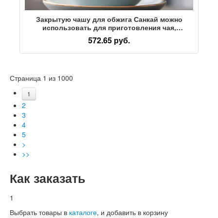
Закрытую чашу для обжига Санкай можно
использовать для приготовления чая,
одноразового негорячего чая, чайного сервиза
572.65 руб.
Кунг-фу, высокой бытовой керамической
чашки.
Страница 1 из 1000
1
2
3
4
5
>
>>
Как заказать
1
Выбрать товары в
каталоге
, и добавить в корзину