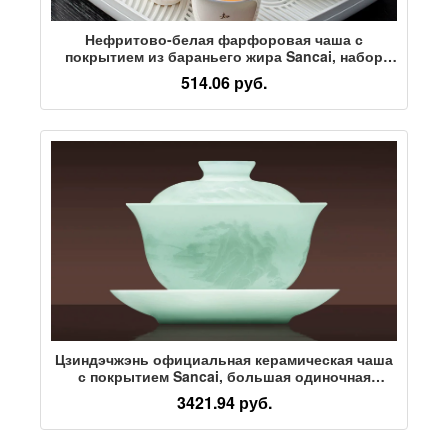
Нефритово-белая фарфоровая чаша с
покрытием из бараньего жира Sancai, набор
чайных чашек, персональная специальная
514.06 руб.
негорячая чаша ручной работы,
высококачественный набор для чаепития на
одну персону
Цзиндэчжэнь официальная керамическая чаша
с покрытием Sancai, большая одиночная
высококачественная чайная посуда для кунг-
3421.94 руб.
фу, домашняя персональная чайная чашка