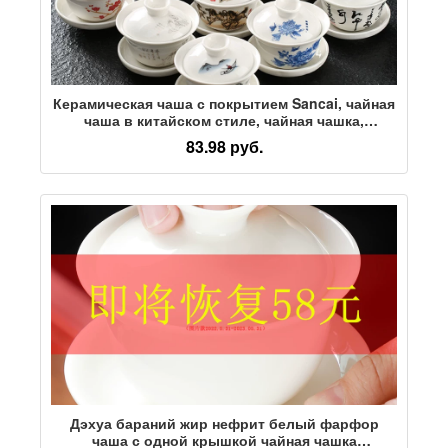
Керамическая чаша с покрытием Sancai, чайная
чаша в китайском стиле, чайная чашка,
одноразовый домашний офисный чайный
83.98 руб.
набор кунг-фу, чайная чаша, чайник
Дэхуа бараний жир нефрит белый фарфор
чаша с одной крышкой чайная чашка