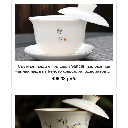
Съемная чаша с крышкой Sancai, изысканная
чайная чаша из белого фарфора, одноразовый
высококачественный чайный набор кунг-фу
498.43 руб.
для заваривания чая, бытовая керамическая
чайная чаша