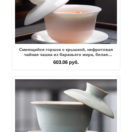
Смеющийся горшок с крышкой, нефритовая
чайная чашка из бараньего жира, белая
фарфоровая чайная чаша Дэхуа, набор из трех
603.06 руб.
предметов, большой бытовой чайный сервиз
Sancai kung Fu