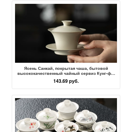
Ясень Санкай, покрытая чаша, бытовой
высококачественный чайный сервиз Кунг-фу,
керамический чайник, чайная чашка, чайная
143.69 руб.
чаша, морская чайная чаша