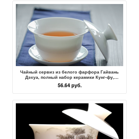
Чайный сервиз из белого фарфора Гайвань
Дэхуа, полный набор керамики Кунг-фу,
простой чайник, чашка для чаепития, домашняя
56.64 руб.
встреча