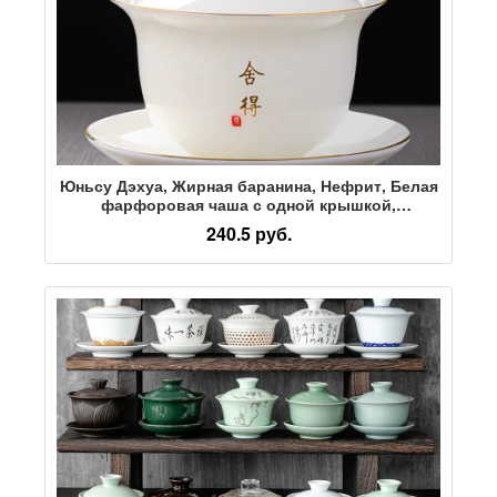
Юньсу Дэхуа, Жирная баранина, Нефрит, Белая
фарфоровая чаша с одной крышкой,
Керамическая Большая кофеварка ручной
240.5 руб.
работы, Бытовая чаша для чая Кунг-Фу Санкай