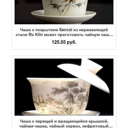
Чаша с покрытием Sancai из нержавеющей
стали Ru Kiln может приготовить чайную чашу,
одиночный негорячий чайный сервиз Кунг-фу,
125.55 руб.
высококачественную бытовую керамическую
чайную чашу
Чаша с парящей и вращающейся крышкой,
чайная чашка, чайный сервиз, нефритовый