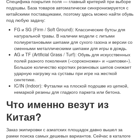
Специфика покрытия поля — главный критерий при выборе
подошвы. База товаров автоматически синхронизируется с
китайскими поставщиками, поэтому здесь можно найти обувь
под любую задачу:
FG и SG (Firm / Soft Ground): Классические бутсы для
натуральной травы. В наличии модели с литыми
полиуретановыми шипами для сухого газона и версии со
сменными металлическими шипами для игры в дождь.
AG и TF (Artificial Grass / Turf): Обувь для искусственных
полей разного поколения («сороконожки» и «шиповки»).
Большое количество коротких резиновых шипов снижает
ударную нагрузку на суставы при игре на жесткой
синтетике.
IC/IN (Indoor): Футзалки на плоской подошве из цепкой,
немаркой резины для гладкого паркета или бетона.
Что именно везут из
Китая?
Заказ экипировки с азиатских площадок давно вышел за
рамки поиска самых дешевых вариантов. Сейчас в каталоге