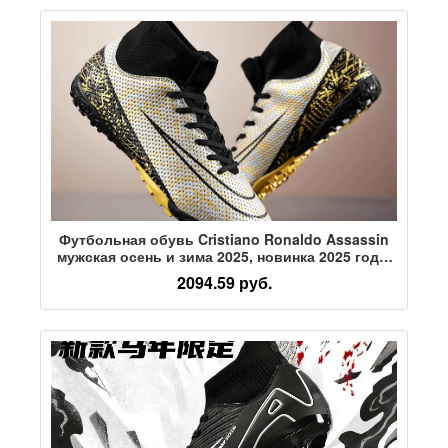
Футбольная обувь Cristiano Ronaldo Assassin
мужская осень и зима 2025, новинка 2025 года,
tf broken nails, fg, длинные ногти, для
2094.59 руб.
взрослых, для молодежи, для мальчиков