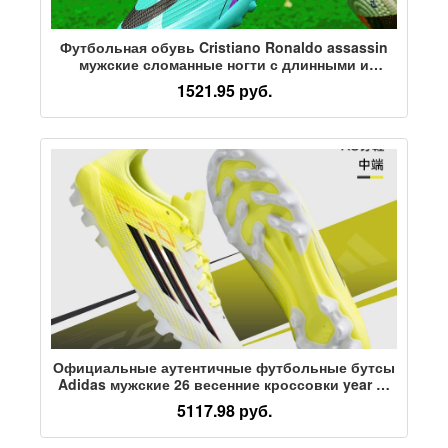
Футбольная обувь Cristiano Ronaldo assassin
мужские сломанные ногти с длинными и
короткими ногтями для девочек, детей,
1521.95 руб.
студентов, обувь для тренировок по футболу с
высоким берцем
Официальные аутентичные футбольные бутсы
Adidas мужские 26 весенние кроссовки year of
the Horse new f50 training adult AG с коротким
5117.98 руб.
носком