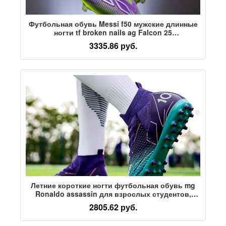
Футбольная обувь Messi f50 мужские длинные
ногти tf broken nails ag Falcon 25
тренировочная спортивная обувь для
3335.86 руб.
мальчиков Ronaldo Assassin 16 женская
Летние короткие ногти футбольная обувь mg
Ronaldo assassin для взрослых студентов,
длинные ногти, сломанные ногти, детская
2805.62 руб.
дышащая тренировочная обувь TF Falcon