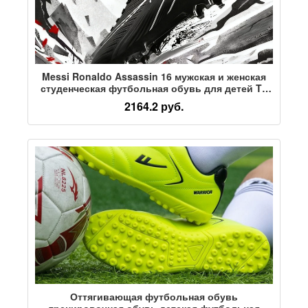
Messi Ronaldo Assassin 16 мужская и женская
студенческая футбольная обувь для детей TF
тренировка сломанных ногтей для взрослых
2164.2 руб.
FG профессиональные соревнования по
длинным ногтям
Оттягивающая футбольная обувь
тренировочная обувь детская футбольная