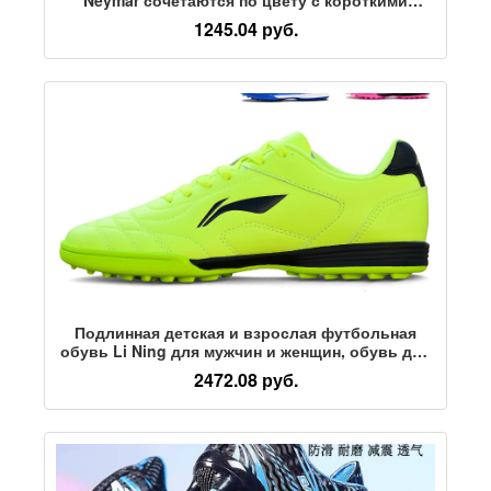
ногтями MG, длинными ногтями детей-
1245.04 руб.
студентов falcon, сломанными ногтями MG,
новой футбольной обувью
Подлинная детская и взрослая футбольная
обувь Li Ning для мужчин и женщин, обувь для
мальчиков начальной школы со сломанными
2472.08 руб.
ногтями, обувь для тренировок TF,
молодежные модели для мальчиков