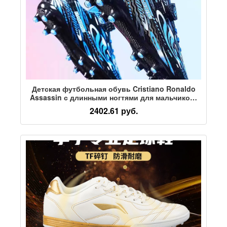
Детская футбольная обувь Cristiano Ronaldo
Assassin с длинными ногтями для мальчиков-
Ассасинов, учащихся начальной школы,
2402.61 руб.
Специальная обувь для тренировок со
сломанными ногтями