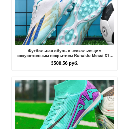
Футбольная обувь с нескользящим
искусственным покрытием Ronaldo Messi X19
Falcon для мужчин и женщин, длинные ногти,
3508.56 руб.
сломанные ногти tf, студенческие детские
кроссовки