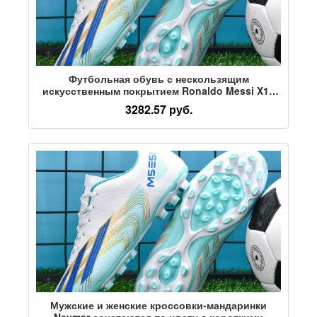
Футбольная обувь с нескользящим
искусственным покрытием Ronaldo Messi X19
Falcon для мужчин и женщин, длинные ногти,
3282.57 руб.
сломанные ногти tf, студенческие детские
кроссовки
Мужские и женские кроссовки-мандаринки
Neymar сочетаются по цвету с короткими