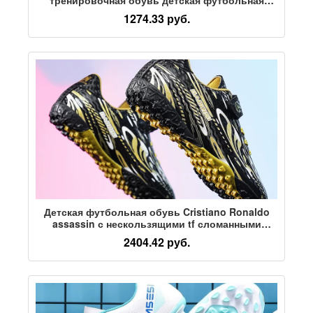
обувь со сломанными ногтями и короткими
1274.33 руб.
ногтями для взрослых и молодежи
профессиональная футбольная спортивная
обувь
Детская футбольная обувь Cristiano Ronaldo
assassin с нескользящими tf сломанными
шипами, мужские специальные кроссовки для
2404.42 руб.
тренировок студенческой молодежи и
мальчиков