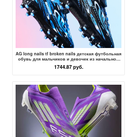
AG long nails tf broken nails детская футбольная
обувь для мальчиков и девочек из начальной
школы на липучках FG профессиональная
1744.87 руб.
обувь для тренировок на соревнованиях