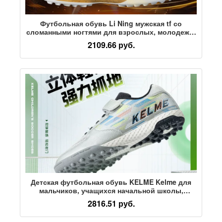
Футбольная обувь Li Ning мужская tf со
сломанными ногтями для взрослых, молодежи,
студентов, женщин, посвященная
2109.66 руб.
официальному аутентичному соревнованию по
профессиональной подготовке
Детская футбольная обувь KELME Kelme для
мальчиков, учащихся начальной школы,
девочек, дышащая профессиональная обувь
2816.51 руб.
для борьбы со сломанными ногтями,
специальная для тренировочных соревнований