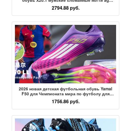
длинные ногти TF короткие ногти FG для
2794.88 руб.
девочек и детей из натуральной кожи falcon
2026 новая детская футбольная обувь Yamal
F50 для Чемпионата мира по футболу для
мужчин и женщин AG длинные ногти TF
1756.86 руб.
сломанные ногти для взрослых учеников
начальной школы