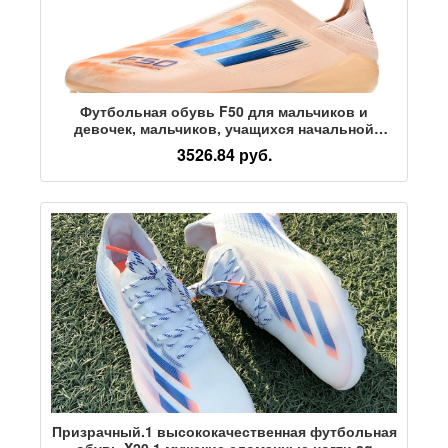
Футбольная обувь F50 для мальчиков и
девочек, мальчиков, учащихся начальной
школы, младших классов средней школы,
3526.84 руб.
подростков, с длинными ногтями, короткими и
сломанными ногтями, без шнурков
Призрачный.1 высококачественная футбольная
обувь X20.1 мужские сломанные ногти ag