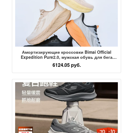
Амортизирующие кроссовки Bimai Official
Expedition Pure2.0, мужская обувь для бега
трусцой в пригородах, женская дышащая
6124.05 руб.
повседневная спортивная обувь