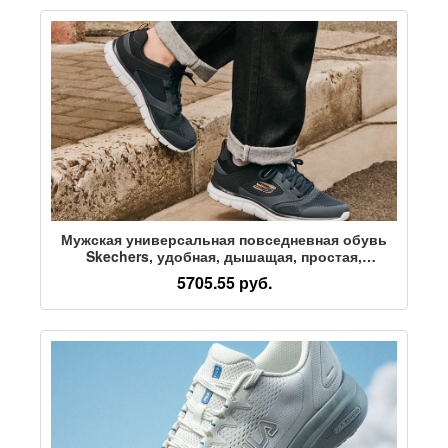
поколения
Мужская универсальная повседневная обувь
Skechers, удобная, дышащая, простая,
амортизирующая, износостойкая спортивная
5705.55 руб.
обувь, удобная и износостойкая спортивная
обувь