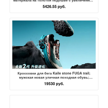
размером, повседневная обувь для детей от
5426.55 руб.
Wang Junkai same camel daddy shoes Galaxy
Кроссовки для бега Kaile stone FUGA trail;
мужская новая уличная походная обувь;
нескользящая дышащая спортивная обувь;
19530 руб.
женская EX330