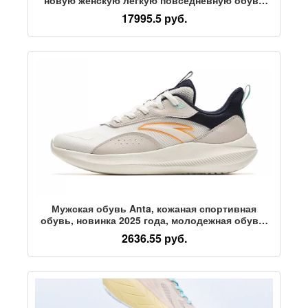
Cloudtilt
17995.5 руб.
Мужская обувь Anta, кожаная спортивная
обувь, новинка 2025 года, молодежная обувь,
водонепроницаемые кроссовки, мужская
2636.55 руб.
повседневная обувь, кроссовки для бега