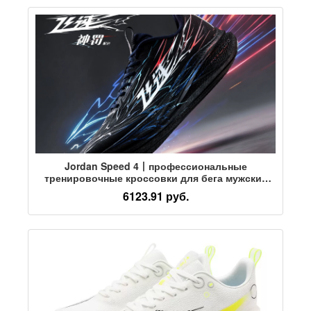
Jordan Speed 4丨профессиональные
тренировочные кроссовки для бега мужские
вступительные экзамены в среднюю школу
6123.91 руб.
физический тест кроссовки для бега мужская
спортивная обувь с амортизацией и отскоком