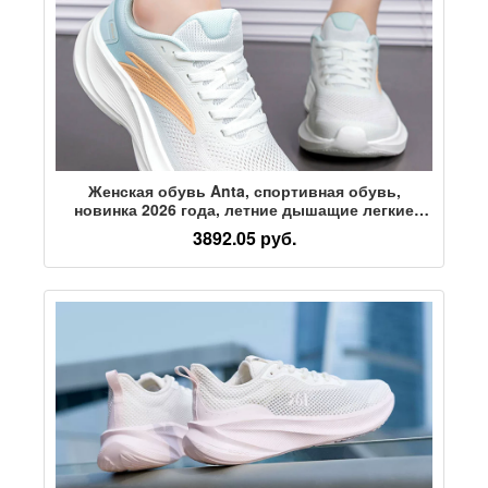
Женская обувь Anta, спортивная обувь,
новинка 2026 года, летние дышащие легкие
кроссовки для бега, амортизирующие мягкую
3892.05 руб.
подошву, повседневные женские кроссовки