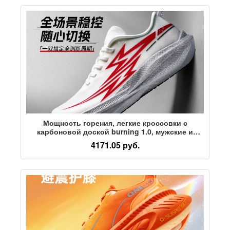
Мощность горения, легкие кроссовки с
карбоновой доской burning 1.0, мужские и
женские гоночные кроссовки,
4171.05 руб.
профессиональная спортивная обувь для
комплексного медицинского осмотра и
тренировок