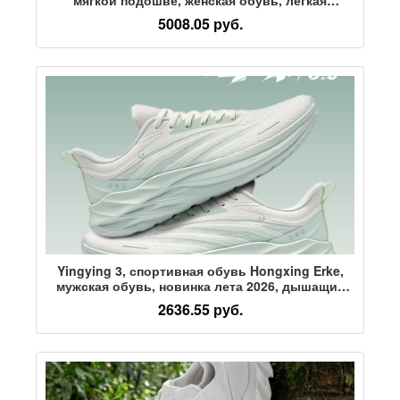
износостойкая спортивная обувь, обувь для
5008.05 руб.
аэробного бега трусцой
Yingying 3, спортивная обувь Hongxing Erke,
мужская обувь, новинка лета 2026, дышащие
кроссовки из тонкой сетки с крупной сеткой
2636.55 руб.