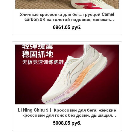
Уличные кроссовки для бега трусцой Camel
carbon 5K на толстой подошве, женская
сетчатая дышащая амортизирующая обувь для
6961.05 руб.
фитнеса со скакалкой, ультралегкая
универсальная спортивная обувь
Li Ning Chitu 9丨 Кроссовки для бега, женские
кроссовки для гонок без доски, дышащая
амортизирующая специальная спортивная
5008.05 руб.
обувь для прыжков с трамплина для
вступительных экзаменов в среднюю школу