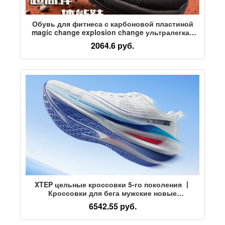
Обувь для фитнеса с карбоновой пластиной
magic change explosion change ультралегкая
черная обувь для физических тренировок,
2064.6 руб.
мужские спортивные износостойкие кроссовки
для бега в сверхкритических условиях
XTEP цельные кроссовки 5-го поколения 丨
Кроссовки для бега мужские новые
амортизирующие для вступительных
6542.55 руб.
экзаменов в среднюю школу спортивные
кроссовки гоночная спортивная обувь 5-го