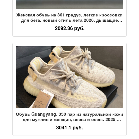
Женская обувь на 361 градус, легкие кроссовки
для бега, новый стиль лета 2026, дышащие
кроссовки из крупной сетки, удобная
2092.36 руб.
спортивная обувь, женская
Обувь Guangyang, 350 пар из натуральной кожи
для мужчин и женщин, весна и осень 2025,
новые мужские повседневные спортивные
3041.1 руб.
кроссовки