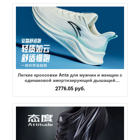
Легкие кроссовки Anta для мужчин и женщин с
одинаковой амортизирующей дышащей
спортивной обувью, легкие и удобные
2776.05 руб.
кроссовки для бега трусцой на мягкой
подошве, кроссовки для бега