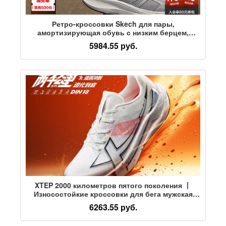
Ретро-кроссовки Skech для пары,
амортизирующая обувь с низким берцем,
дышащая амортизирующая обувь для
5984.55 руб.
измерения объема тела, спортивные
кроссовки, повседневная обувь для
пригородных поездок
XTEP 2000 километров пятого поколения 丨
Износостойкие кроссовки для бега мужская
обувь амортизирующая спортивная обувь
6263.55 руб.
женские кроссовки для бега на 2000
километров 5-го поколения