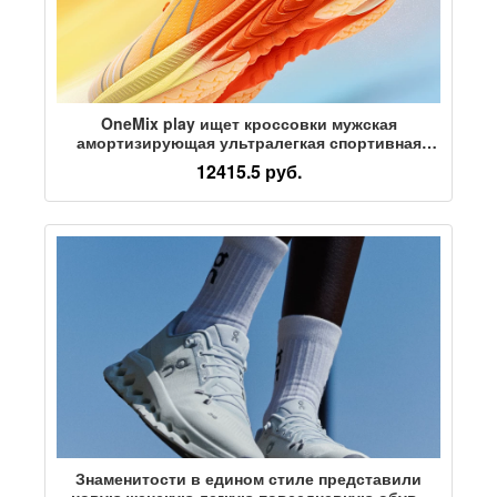
OneMix play ищет кроссовки мужская
амортизирующая ультралегкая спортивная
обувь женские профессиональные кроссовки
12415.5 руб.
дышащая мужская обувь легкая обувь для бега
трусцой
Знаменитости в едином стиле представили
новую женскую легкую повседневную обувь