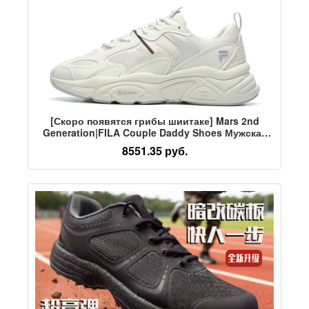
[Скоро появятся грибы шиитаке] Mars 2nd
Generation|FILA Couple Daddy Shoes Мужская
обувь Спортивная обувь Женская обувь
8551.35 руб.
Повседневная обувь