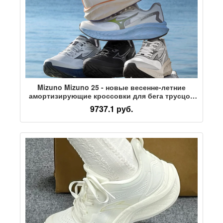
Mizuno Mizuno 25 - новые весенне-летние
амортизирующие кроссовки для бега трусцой
на толстой подошве, профессиональные
9737.1 руб.
кроссовки для бега с отскоком ASTRO X