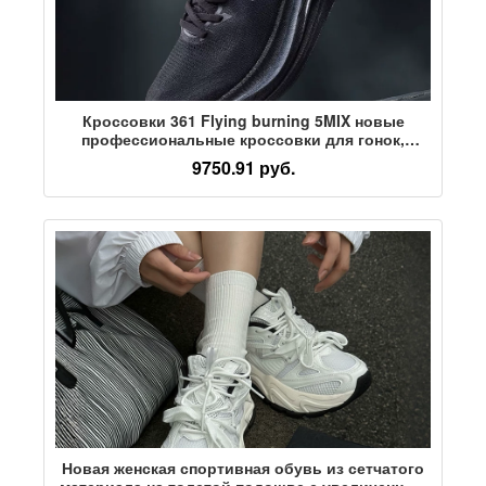
Кроссовки 361 Flying burning 5MIX новые
профессиональные кроссовки для гонок,
кроссовки для бега с амортизацией и отскоком,
9750.91 руб.
спортивная обувь, мужская и женская обувь
Новая женская спортивная обувь из сетчатого
материала на толстой подошве с увеличенным