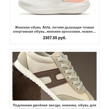
Женская обувь Anta, летняя дышащая тонкая
спортивная обувь, женские кроссовки, новинка
2026 года, повседневная обувь из сетчатого
2357.55 руб.
материала, кроссовки для бега
Подлинная двойная звезда, новинка, обувь для
моральных тренировок, модная повседневная