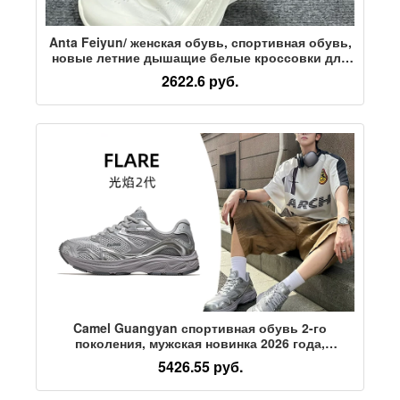
Anta Feiyun/ женская обувь, спортивная обувь,
новые летние дышащие белые кроссовки для
бега, женские кроссовки для бадминтона,
2622.6 руб.
студенческие кроссовки для фитнеса
Camel Guangyan спортивная обувь 2-го
поколения, мужская новинка 2026 года,
кроссовки для бега трусцой, мужские
5426.55 руб.
повседневные амортизирующие дышащие
кроссовки для бега, мужские