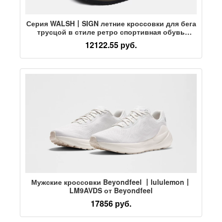
Серия WALSH丨SIGN летние кроссовки для бега
трусцой в стиле ретро спортивная обувь
спортивная повседневная обувь Wang Yibo в
12122.55 руб.
том же стиле
Мужские кроссовки Beyondfeel 丨lululemon丨
LM9AVDS от Beyondfeel
17856 руб.