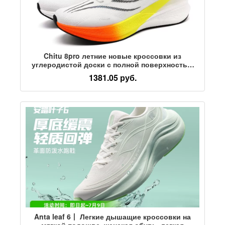
Chitu 8pro летние новые кроссовки из
углеродистой доски с полной поверхностью
ладони, мужские вступительные экзамены в
1381.05 руб.
среднюю школу, физический тест, спортивные
кроссовки для мальчиков, спортивная обувь
для женщин
Anta leaf 6丨 Легкие дышащие кроссовки на
мягкой подошве, женская обувь, легкая