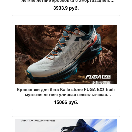
новая повседневная спортивная обувь с
3933.9 руб.
повышенной воздухопроницаемостью на
толстой подошве
Кроссовки для бега Kaile stone FUGA EX3 trail;
мужская летняя уличная нескользящая
спортивная обувь; дышащие легкие кроссовки
15066 руб.
для бега; женские