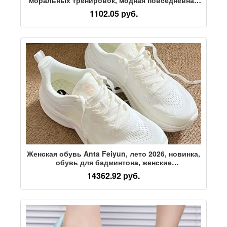
спортивная обувь из грубой ткани, дышащая
1102.05 руб.
обувь для бега на ультралегкой подошве из
пенопласта
Женская обувь Anta Feiyun, лето 2026, новинка,
обувь для бадминтона, женские
амортизирующие кроссовки для бега,
14362.92 руб.
спортивная обувь для женщин