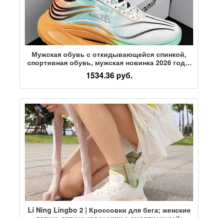
Мужская обувь с откидывающейся спинкой,
спортивная обувь, мужская новинка 2026 года,
студенческие кроссовки для занятий
1534.36 руб.
физической культурой, амортизирующая
повседневная обувь для бега, мужская
Li Ning Lingbo 2 | Кроссовки для бега; женские
легкие летние кроссовки с амортизацией;