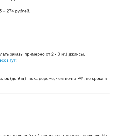
несколько вещей от 1 продавца отправить дешевле.На
дые 100 гр. = 50 рублей.
спортными компаниями
.