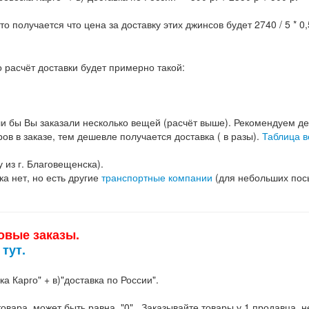
и расчёта:
евозка Карго" + в)"доставка по России".
 товара, может быть равна "0" . Заказывайте товары у 1 продавца, 
ры этого продавца"
говещенске) - 470 р/кг. Если посылка меньше 700 гр., то цена за каж
оссии
(указывайте отправку из г. Благовещенска) или другими
тран