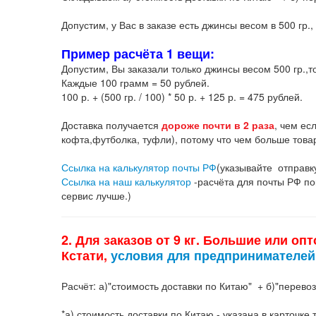
Как рассчитать стоимость доставки? Пример стоимост
Складываем а)"стоимость доставки по Китаю" + б)"пер
*а) стоимость доставки по Китаю - указана в карточк
странице товара есть вкладка "продавец" и "еще това
* б) Карго перевозка из Китая в Россию(склад в г. Бла
* в) Доставка до России - возможна отправка
Почтой Р