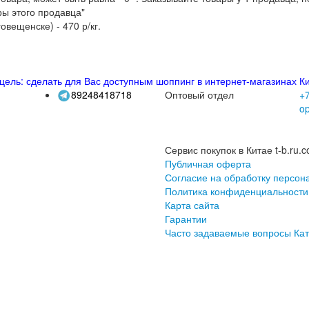
м отправлять Карго +
почта России.(ссылка на калькулятор почты 
аказа весом в 5 кг:
возка Карго" + в)"доставка по России" = 390 р. + 2350 р + 500 р. =
то получается что цена за доставку этих джинсов будет 2740 / 5 * 0,
о расчёт доставки будет примерно такой:
ли бы Вы заказали несколько вещей (расчёт выше). Рекомендуем дел
ов в заказе, тем дешевле получается доставка ( в разы).
Таблица в
 из г. Благовещенска).
а нет, но есть другие
транспортные компании
(для небольших посы