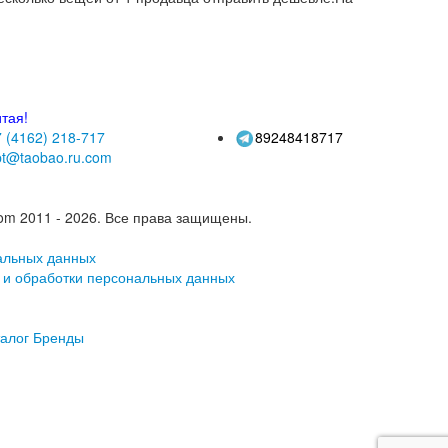
РФ)
.
 3240 рублей.
5 = 274 рублей.
ать заказы примерно от 2 - 3 кг.( джинсы,
есов тут:
лок (до 9 кг) пока дороже, чем почта РФ, но сроки и