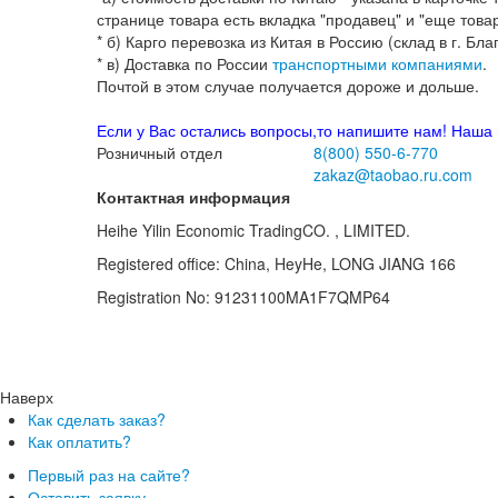
1. Для небольших заказов до 9 кг.
Советуе
Пример расчёта доставки до г. Москвы з
Складываем а)"стоимость доставки по Китаю" + б)"пере
Допустим, у Вас в заказе есть джинсы весом в 500 гр., 
Пример расчёта 1 вещи:
Допустим, Вы заказали только джинсы весом 500 гр.,т
Каждые 100 грамм = 50 рублей.
100 р. + (500 гр. / 100) * 50 р. + 125 р. = 475 рублей.
Доставка получается
дороже почти в 2 раза
, чем ес
кофта,футболка, туфли), потому что чем больше товар
Ссылка на калькулятор почты РФ
(указывайте отправку
Ссылка на наш калькулятор
-расчёта для почты РФ пок
сервис лучше.)