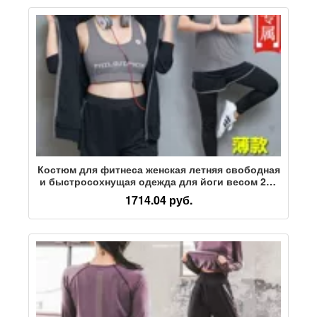
Костюм для фитнеса женская летняя свободная
и быстросохнущая одежда для йоги весом 200
кг, дышащая и тонкая одежда для занятий
1714.04 руб.
бегом в тренажерном зале оптом