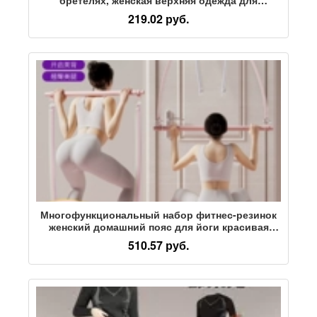
тренировок в тренажерном зале, красивый топ
219.02 руб.
для пилатеса на спине, костюм для йоги
Многофункциональный набор фитнес-резинок
женский домашний пояс для йоги красивая
спина красивые ноги тренировка бедер пилатес
510.57 руб.
тренировка ягодиц