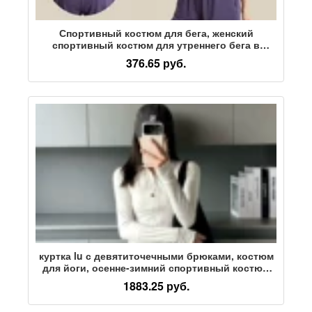
Спортивный костюм для бега, женский
спортивный костюм для утреннего бега в
тренажерном зале, быстросохнущая одежда,
376.65 руб.
летняя спортивная тонкая свободная
спортивная одежда для йоги
куртка lu с девятиточечными брюками, костюм
для йоги, осенне-зимний спортивный костюм
для фитнеса и бега, тонкий матовый костюм
1883.25 руб.
для йоги, куртка