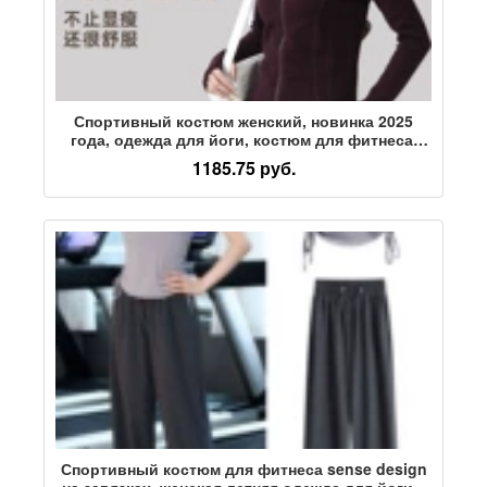
Спортивный костюм женский, новинка 2025
года, одежда для йоги, костюм для фитнеса,
осенний спортивный костюм для утреннего
1185.75 руб.
бега, спортивный костюм для женщин
Спортивный костюм для фитнеса sense design
на завязках, женская летняя одежда для йоги с