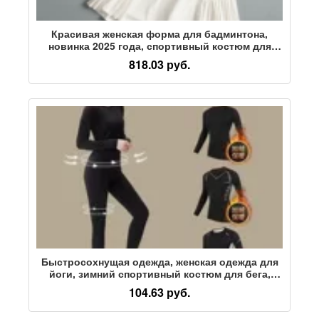
Красивая женская форма для бадминтона,
новинка 2025 года, спортивный костюм для
тенниса, спортивный топ для тренажерного
818.03 руб.
зала с короткими рукавами, быстросохнущая
короткая юбка для бега
Быстросохнущая одежда, женская одежда для
йоги, зимний спортивный костюм для бега,
осенне-зимний топ для занятий альпинизмом на
104.63 руб.
открытом воздухе, утренний спортивный топ
для бега