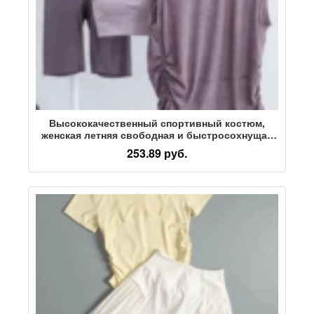
Высококачественный спортивный костюм,
женская летняя свободная и быстросохнущая
блузка без рукавов для йоги,
253.89 руб.
профессиональная одежда для тренировок в
тренажерном зале