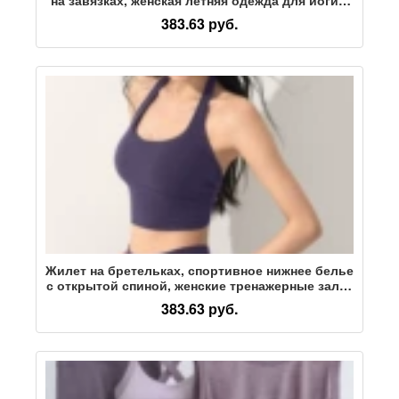
короткими рукавами и поясом на цепочке,
383.63 руб.
одежда для тренировок в тренажерном зале
Жилет на бретельках, спортивное нижнее белье
с открытой спиной, женские тренажерные залы,
красивые топы для пилатеса на спине,
383.63 руб.
костюмы для йоги