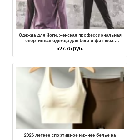
Одежда для йоги, женская профессиональная
спортивная одежда для бега и фитнеса,
новинка 2025 года, высококачественные
627.75 руб.
быстросохнущие весенние и летние модели
для тренажерных залов
2026 летнее спортивное нижнее белье на
бретелях, женская верхняя одежда для