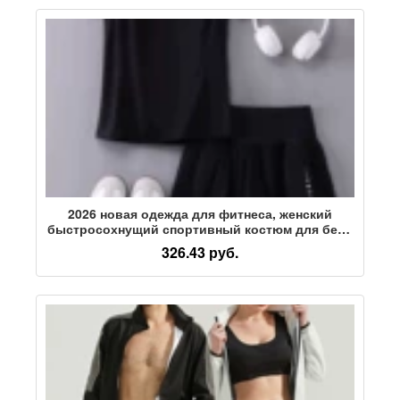
2026 новая одежда для фитнеса, женский
быстросохнущий спортивный костюм для бега,
летний утренний бег на открытом воздухе,
326.43 руб.
тренажерный зал для похудения, одежда для
йоги