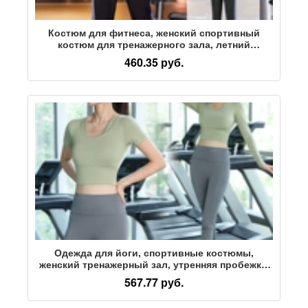
Костюм для фитнеса, женский спортивный
костюм для тренажерного зала, летний
свободный сексуальный модный сетчатый
460.35 руб.
красный костюм для йоги с короткими
рукавами, костюм-двойка
Одежда для йоги, спортивные костюмы,
женский тренажерный зал, утренняя пробежка,
дышащая одежда для тренировок по пилатесу с
567.77 руб.
короткими рукавами и нагрудными накладками
оптом