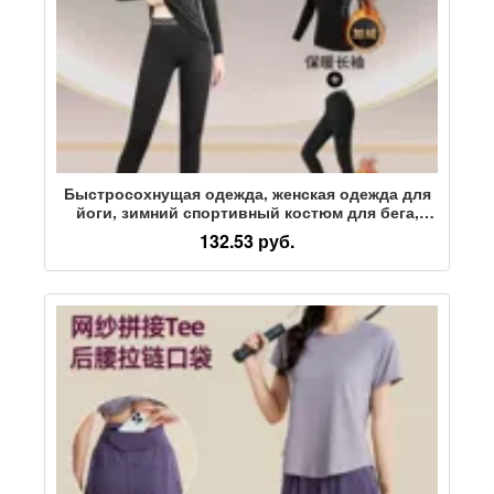
Быстросохнущая одежда, женская одежда для
йоги, зимний спортивный костюм для бега,
осенне-зимний топ для занятий альпинизмом на
132.53 руб.
открытом воздухе, утренний спортивный топ
для бега