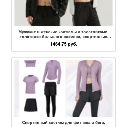
Мужские и женские костюмы с толстовками,
толстовки большого размера, спортивные
брюки, спортивные занятия бегом, йога в
1464.75 руб.
тренажерном зале, эластичный свитер
Спортивный костюм для фитнеса и бега,
женская летняя утренняя спортивная одежда