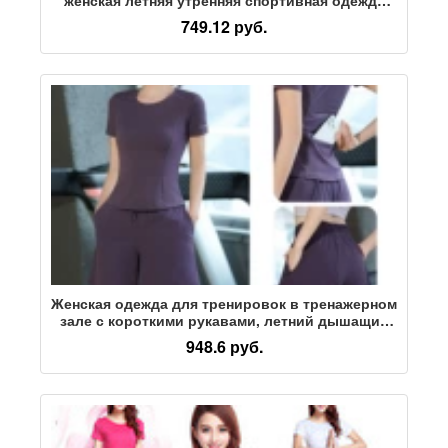
для бега, быстросохнущая новая одежда для
749.12 руб.
йоги, женский фабричный костюм
Женская одежда для тренировок в тренажерном
зале с короткими рукавами, летний дышащий
спортивный костюм для бега, тонкая сетчатая
948.6 руб.
одежда для йоги, быстросохнущая одежда