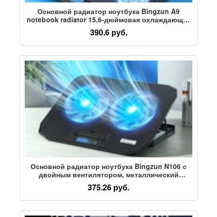
Основной радиатор ноутбука Bingzun A9
notebook radiator 15,6-дюймовая охлаждающая
база для ноутбука бесшумный кронштейн для
390.6 руб.
охлаждения выхлопных газов
Основной радиатор ноутбука Bingzun N106 с
двойным вентилятором, металлический
сетчатый кронштейн для компьютера,
375.26 руб.
подставка для охлаждения игровых книг