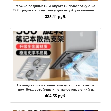
Можно поднимать и опускать поворотную на
360 градусов подставку для ноутбука планшета
настольного дисплея складной кронштейн
333.41 руб.
радиатора
Охлаждающий кронштейн для планшетного
ноутбука устойчив и не трясется, легкий и
портативный, хороший партнер для ленивых
404.55 руб.
офисных игр, кронштейн для планшета