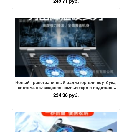
249.71 руб.
Lenovo Asus Dell
Новый трансграничный радиатор для ноутбука,
система охлаждения компьютера и подставка
для охлаждения настольного компьютера,
234.36 руб.
складной подъемный кронштейн для ноутбука