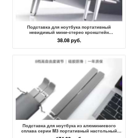
Подставка для ноутбука портативный
невидимый мини-стерео кронштейн
радиаторная подставка для ног клавиатуры
38.08 руб.
складное основание
Подставка для ноутбука из алюминиевого
сплава серии M3 портативный настольный
ноутбук с увеличенным радиатором