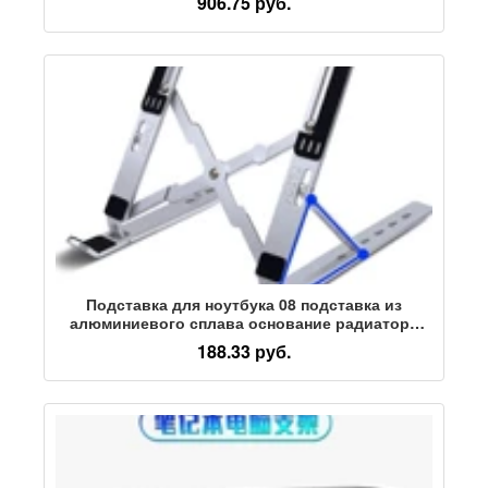
906.75 руб.
кронштейн для компьютера
Подставка для ноутбука 08 подставка из
алюминиевого сплава основание радиатора
подставка для плоского дисплея нескользящая
188.33 руб.
охлаждающая подставка