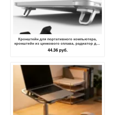
Кронштейн для портативного компьютера,
кронштейн из цинкового сплава, радиатор для
бизнес-офиса, универсальная портативная
44.36 руб.
невидимая подставка для увеличения рабочего
стола