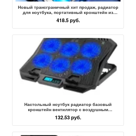
Новый трансграничный хит продаж, радиатор
для ноутбука, портативный кронштейн из
сплава, охлаждающий вентилятор съемного
418.5 руб.
поколения
Настольный ноутбук радиатор базовый
кронштейн вентилятор с воздушным
охлаждением охлаждающий офисный игровой
132.53 руб.
радиатор оптом