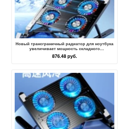
Новый трансграничный радиатор для ноутбука
увеличивает мощность складного
портативного охлаждающего кронштейна для
876.48 руб.
ноутбука из алюминиевого сплава RGB