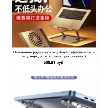
Основание радиатора ноутбука, офисный стол
из углеродистой стали, увеличенный
кронштейн для планшетного компьютера,
500.81 руб.
который можно поднимать, опускать и
складывать