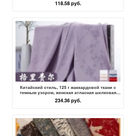
белья в китайском стиле атласная ткань для
118.58 руб.
рубашки Ханфу с рисунком
Китайский стиль, 125 г жаккардовой ткани с
темным узором, женская атласная шелковая
ткань cheongsam, китайская ткань для юбки
234.36 руб.
Hanfu