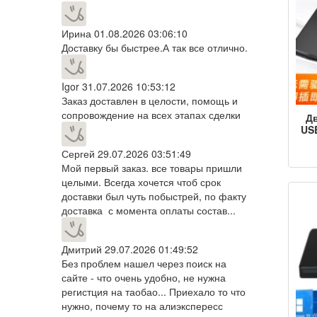
Ирина
01.08.2026 03:06:10
Доставку бы быстрее.А так все отлично.
Igor
31.07.2026 10:53:12
Заказ доставлен в целости, помощь и
сопровождение на всех этапах сделки
Д
US
д
Сергей
29.07.2026 03:51:49
д
Мой первый заказ. все товары пришли
дис
целыми. Всегда хочется чтоб срок
пор
доставки был чуть побыстрей, по факту
гиб
доставка с момента оплаты состав...
Дмитрий
29.07.2026 01:49:52
Без проблем нашел через поиск на
сайте - что очень удобно, не нужна
регистция на таобао... Приехало то что
нужно, почему то на алиэкспересс