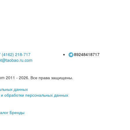
ковод гибких
ноутбуков
в, совместимый
универсальный 3,5-
настольным
дюймовый дисковод
ноутбуком
гибких дисков
 (4162)
218-717
89248418717
pt@taobao.ru.com
om 2011 - 2026.
Все права защищены.
альных данных
 и обработки персональных данных
алог
Бренды