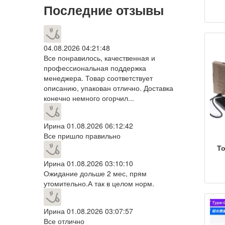
ди
Последние отзывы
fdd
вн
04.08.2026 04:21:48
Все понравилось, качественная и
ди
профессиональная поддержка
менеджера. Товар соответствует
описанию, упакован отлично. Доставка
конечно немного огорчил...
Ирина
01.08.2026 06:12:42
Все пришло правильно
То
Ирина
01.08.2026 03:10:10
д
Ожидание дольше 2 мес, прям
утомительно.А так в целом норм.
мо
F
Ирина
01.08.2026 03:07:57
Все отлично