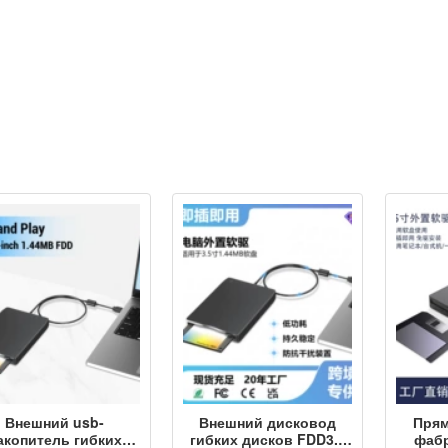
Внешний usb-
Внешний дисковод
Прям
акопитель гибких
гибких дисков FDD3.5
фабр