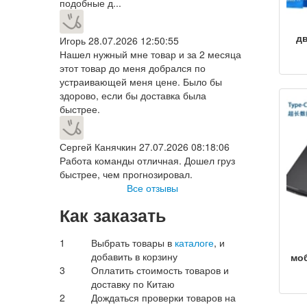
подобные д...
д
Игорь
28.07.2026 12:50:55
US
Нашел нужный мне товар и за 2 месяца
ди
этот товар до меня добрался по
в
устраивающей меня цене. Было бы
г
здорово, если бы доставка была
ко
быстрее.
ди
Сергей Канячкин
27.07.2026 08:18:06
Работа команды отличная. Дошел груз
быстрее, чем прогнозировал.
Все отзывы
Как заказать
1
Выбрать товары в
каталоге
, и
добавить в корзину
мо
г
3
Оплатить стоимость товаров и
доставку по Китаю
дис
2
Дождаться проверки товаров на