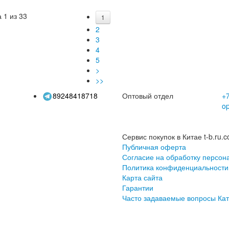
дисков для
ноутбуков
дис
настольных
универсальный 3,5-
диско
 1 из 33
1
компьютеров
дюймовый дисковод
с 
2
ноутбуков,
гибких дисков
3
местимый с macOS
4
5
>
>>
89248418718
Оптовый отдел
+7
o
Сервис покупок в Китае t-b.ru.c
Публичная оферта
Согласие на обработку персон
Политика конфиденциальности
Карта сайта
Гарантии
Часто задаваемые вопросы
Кат