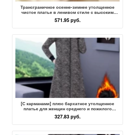
Трансграничное осенне-зимнее утолщенное
чистое платье в ленивом стиле с высоким
отворотом, женское вязаное свободное платье
571.95 руб.
средней длины с рукавом реглан, юбка-свитер
[С карманами] плюс бархатное утолщенное
платье для женщин среднего и пожилого
возраста осенью и зимой, новая корейская
327.83 руб.
версия теплой нижней юбки большого размера