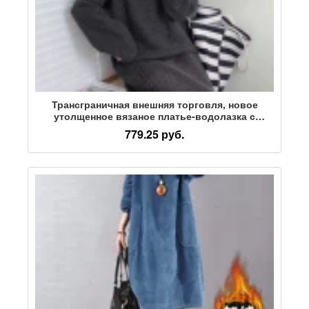
Трансграничная внешняя торговля, новое
утолщенное вязаное платье-водолазка с
высоким воротом, женская корейская версия
779.25 руб.
свободного кроя, высококачественная
повседневная юбка-свитер