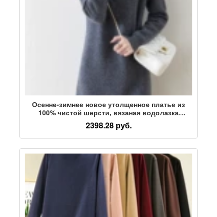
Осенне-зимнее новое утолщенное платье из
100% чистой шерсти, вязаная водолазка
средней длины, свободная юбка-свитер для
2398.28 руб.
ленивых