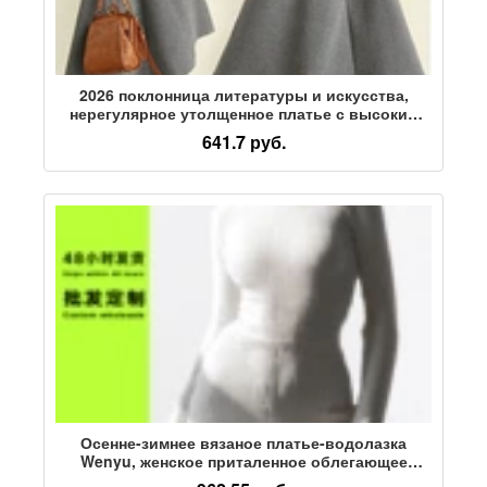
2026 поклонница литературы и искусства,
нерегулярное утолщенное платье с высоким
воротом, длинный стиль с темпераментной
641.7 руб.
юбкой свободного кроя для женщин
Осенне-зимнее вязаное платье-водолазка
Wenyu, женское приталенное облегающее
платье-свитер с толстым дном, короткая юбка-