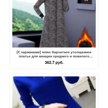
[С карманами] плюс бархатное утолщенное
платье для женщин среднего и пожилого
возраста осенью и зимой, новая корейская
362.7 руб.
версия теплой нижней юбки большого размера