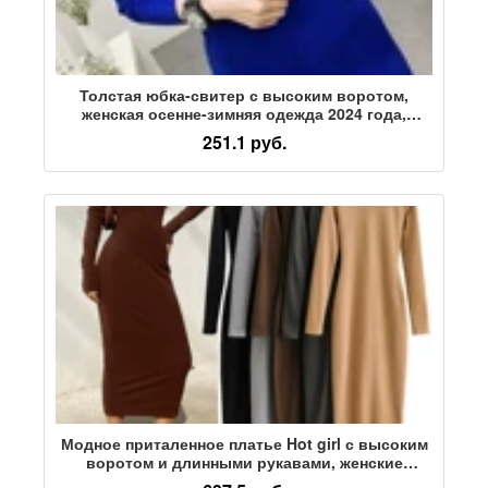
Толстая юбка-свитер с высоким воротом,
женская осенне-зимняя одежда 2024 года,
корейская версия платья средней длины,
251.1 руб.
приталенная юбка до бедер с длинными
рукавами
Модное приталенное платье Hot girl с высоким
воротом и длинными рукавами, женские
осенние и зимние модели, с облегающей