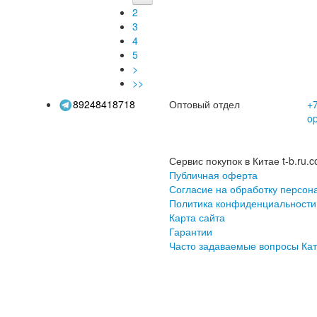
осень
мужские свободные
брюк
2
прямые брюки
брю
3
4
5
>
>>
89248418718
Оптовый отдел
+7
o
Сервис покупок в Китае t-b.ru.c
Публичная оферта
Согласие на обработку персон
Политика конфиденциальности
Карта сайта
Гарантии
Часто задаваемые вопросы
Кат