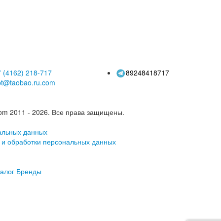
и, однотонные
работы на открытом
ки большого
воздухе, мужские
размера
 (4162)
218-717
89248418717
pt@taobao.ru.com
om 2011 - 2026.
Все права защищены.
альных данных
 и обработки персональных данных
алог
Бренды