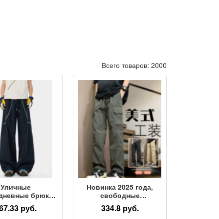
Всего товаров: 2000
Уличные
Новинка 2025 года,
дневные брюки
свободные
альпинизма от
спортивные прямые
67.33 руб.
334.8 руб.
selblad line,
уличные штурмовые