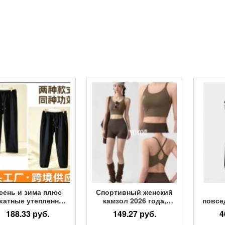
сень и зима плюс
Спортивный женский
хатные утепленные
камзол 2026 года,
повсе
жские брюки плюс
новый стиль, с
для 
188.33 руб.
149.27 руб.
4
бархатные
накладкой на грудь,
Has