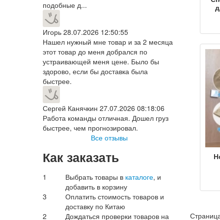
подобные д...
д
Игорь
28.07.2026 12:50:55
ж
Нашел нужный мне товар и за 2 месяца
п
этот товар до меня добрался по
устраивающей меня цене. Было бы
ш
здорово, если бы доставка была
фит
быстрее.
Сергей Канячкин
27.07.2026 08:18:06
Работа команды отличная. Дошел груз
быстрее, чем прогнозировал.
Все отзывы
Как заказать
Н
сп
1
Выбрать товары в
каталоге
, и
ул
добавить в корзину
бр
3
Оплатить стоимость товаров и
доставку по Китаю
муж
Страница
2
Дождаться проверки товаров на