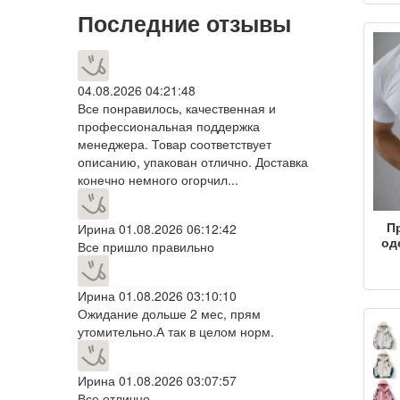
вет
Последние отзывы
для
вод
за
о
04.08.2026 04:21:48
Все понравилось, качественная и
по
профессиональная поддержка
менеджера. Товар соответствует
описанию, упакован отлично. Доставка
конечно немного огорчил...
П
Ирина
01.08.2026 06:12:42
од
Все пришло правильно
бес
фут
р
Ирина
01.08.2026 03:10:10
лет
Ожидание дольше 2 мес, прям
утомительно.А так в целом норм.
об
Ирина
01.08.2026 03:07:57
Все отлично