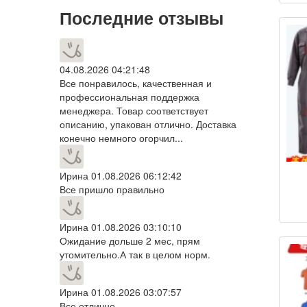
Последние отзывы
со
кор
фут
04.08.2026 04:21:48
Все понравилось, качественная и
профессиональная поддержка
менеджера. Товар соответствует
описанию, упакован отлично. Доставка
конечно немного огорчил...
Ирина
01.08.2026 06:12:42
Все пришло правильно
с
в
Ирина
01.08.2026 03:10:10
Ожидание дольше 2 мес, прям
с
утомительно.А так в целом норм.
ме
Ирина
01.08.2026 03:07:57
Все отлично