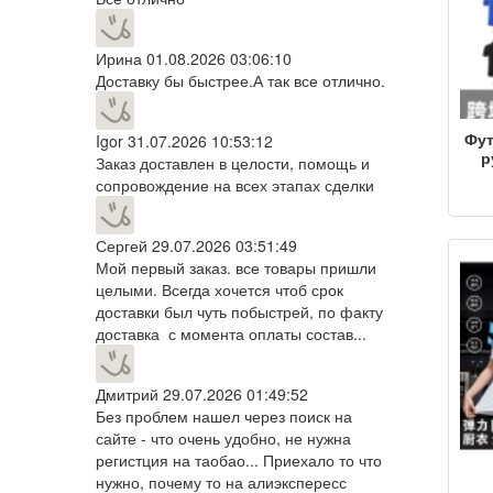
Ирина
01.08.2026 03:06:10
Доставку бы быстрее.А так все отлично.
Фут
Igor
31.07.2026 10:53:12
р
Заказ доставлен в целости, помощь и
оде
сопровождение на всех этапах сделки
о
ку
Сергей
29.07.2026 03:51:49
р
Мой первый заказ. все товары пришли
ло
целыми. Всегда хочется чтоб срок
доставки был чуть побыстрей, по факту
доставка с момента оплаты состав...
Дмитрий
29.07.2026 01:49:52
Без проблем нашел через поиск на
сайте - что очень удобно, не нужна
регистция на таобао... Приехало то что
нужно, почему то на алиэкспересс