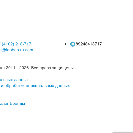
ыли, пальто
оснастка для
мастерских, одежда
для страхования
труда, заводская
одежда для
строительных
площадок могут быть
проданы оптом
 (4162)
218-717
89248418717
pt@taobao.ru.com
om 2011 - 2026.
Все права защищены.
альных данных
 и обработки персональных данных
алог
Бренды