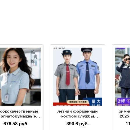
сококачественные
летний форменный
зимн
лопчатобумажные
костюм службы
2025
комбинезоны из
безопасности 2011
хлоп
676.58 руб.
390.6 руб.
1
ледяного шелка,
года, мужская рубашка
подкл