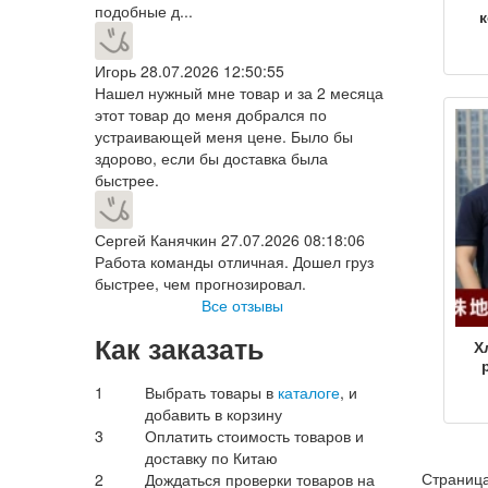
подобные д...
по
с
Игорь
28.07.2026 12:50:55
р
лет
Нашел нужный мне товар и за 2 месяца
ш
этот товар до меня добрался по
ку
устраивающей меня цене. Было бы
для
здорово, если бы доставка была
быстрее.
Сергей Канячкин
27.07.2026 08:18:06
Работа команды отличная. Дошел груз
быстрее, чем прогнозировал.
Все отзывы
Как заказать
Х
и
1
Выбрать товары в
каталоге
, и
добавить в корзину
3
Оплатить стоимость товаров и
пер
доставку по Китаю
рук
Страница
2
Дождаться проверки товаров на