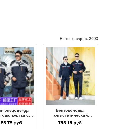
Всего товаров: 2000
яя спецодежда
Бензоколонка,
 года, куртки с
антистатический
чатобумажной
инструментальный
185.75 руб.
795.15 руб.
адкой, мужская
нож, весенне-осенняя