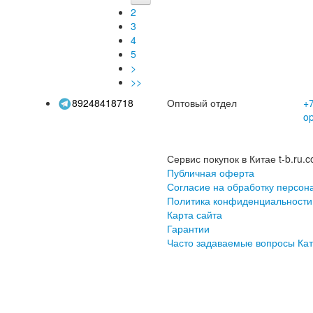
готипом, мужская и
костюмы, страхование
п
2
ская спецодежда с
труда
3
ивкой на лацканах
 индивидуальному
4
заказу
5
>
>>
89248418718
Оптовый отдел
+7
o
Сервис покупок в Китае t-b.ru.c
Публичная оферта
Согласие на обработку персон
Политика конфиденциальности
Карта сайта
Гарантии
Часто задаваемые вопросы
Кат