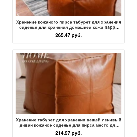
Хранение кожаного пирса табурет для хранения
сиденья для хранения домашней кожи nappa
хранение игрушек, одежды, полуфабрикатов
265.47 руб.
Хранение табурет для хранения вещей ленивый
диван кожаное сиденье для пирса место для
хранения бытовой сумки для хранения вещей
214.97 руб.
может сидеть на табурете для гамбургеров,