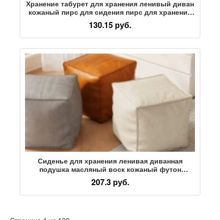
Хранение табурет для хранения ленивый диван
кожаный пирс для сидения пирс для хранения
бытовой сумки для хранения пылезащитный
130.15 руб.
ленивые люди могут сидеть на старой одежде.
Сиденье для хранения ленивая диванная
подушка масляный воск кожаный футон
скамеечка для ног табурет для смены обуви
207.3 руб.
сумка-ящик для хранения
Страница 1 из 100