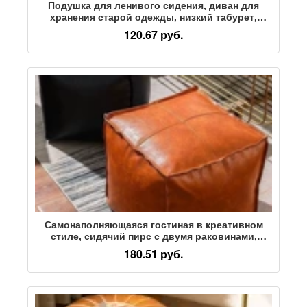
Подушка для ленивого сидения, диван для
хранения старой одежды, низкий табурет,
скамеечка для ног у окна в гостиной,
120.67 руб.
марокканская кожа
Самонаполняющаяся гостиная в креативном
стиле, сидячий пирс с двумя раковинами,
сидячий пирс из сетки, красный кожаный пирс,
180.51 руб.
табурет для хранения старой одежды, новый
крест