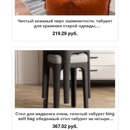
Чистый кожаный пирс знаменитости, табурет
для хранения старой одежды,
самонаполняющийся, гостиная в креативном
219.29 руб.
стиле, пирс для сидения с двумя раковинами,
пирс для сидения смотрите описание
Стол для маджонга очень толстый табурет king
soft bag обеденный стол табурет на четырех
ножках бытовой легкий роскошный табурет
367.02 руб.
квадратный табурет мягкий мешок утолщенный