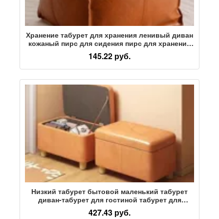
Хранение табурет для хранения ленивый диван
кожаный пирс для сидения пирс для хранения
бытовой сумки для хранения пылезащитный
145.22 руб.
ленивые люди могут сидеть на старой одежде.
Низкий табурет бытовой маленький табурет
диван-табурет для гостиной табурет для
хранения табуретка для хранения маленькая
427.43 руб.
скамейка табурет для смены обуви табурет для