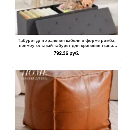
Табурет для хранения кабеля в форме ромба,
прямоугольный табурет для хранения ткани,
табурет для дивана большой вместимости в
792.36 руб.
гостиной, трансграничный складной табурет
для смены обуви