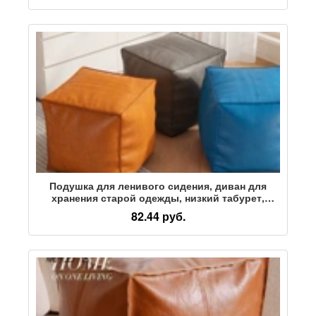
табурет для хранения
Подушка для ленивого сидения, диван для
хранения старой одежды, низкий табурет,
скамеечка для ног у эркера в гостиной,
82.44 руб.
кожаный марокканский Цинчун