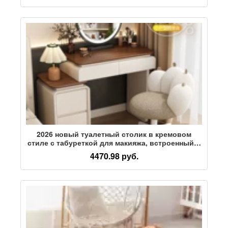
хранения
2026 новый туалетный столик в кремовом
стиле с табуреткой для макияжа, встроенный в
спальню для хранения вещей в небольшой
4470.98 руб.
квартире, легкий роскошный
многофункциональный столик для макияжа