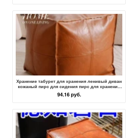
заполненном старой одеждой
Хранение табурет для хранения ленивый диван
кожаный пирс для сидения пирс для хранения
бытовой сумки для хранения пылезащитный
94.16 руб.
ленивые люди могут сидеть на старой одежде.