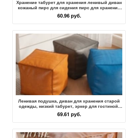
Хранение табурет для хранения ленивый диван
кожаный пирс для сидения пирс для хранения
бытовой сумки для хранения пылезащитный
60.96 руб.
ленивые люди могут сидеть на старой одежде.
Ленивая подушка, диван для хранения старой
одежды, низкий табурет, эркер для гостиной,
скамеечка для ног, марокканская кожа
69.61 руб.