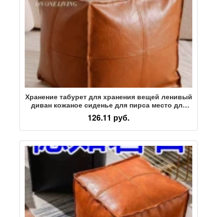
Хранение табурет для хранения вещей ленивый
диван кожаное сиденье для пирса место для
хранения бытовой сумки для хранения вещей
126.11 руб.
может сидеть на табурете для гамбургеров,
заполненном старой одеждой