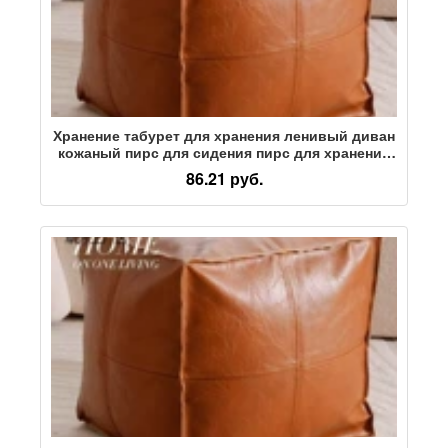
Хранение табурет для хранения ленивый диван
кожаный пирс для сидения пирс для хранения
бытовой сумки для хранения пылезащитный
86.21 руб.
ленивые люди могут сидеть на старой одежде.