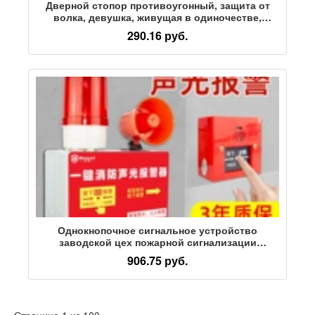
Дверной стопор противоугонный, защита от
волка, девушка, живущая в одиночестве,
блокирующая охранную дверь, переносной
290.16 руб.
дверной стопор отеля против дверной
остановки, сигнализация на верхней двери
Однокнопочное сигнальное устройство
заводской цех пожарной сигнализации
звуковой и световой сигнал интегрированной
906.75 руб.
беспроводной связи звонок пожарной
сигнализации
Страница 1 из 100