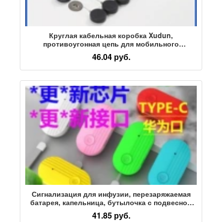
Круглая кабельная коробка Xudun,
противоугонная цепь для мобильного
телефона, защита от потери веревки в
46.04 руб.
супермаркете, автоматическая коробка для
сбора проволоки, катушка для хранения
проволочного троса
Сигнализация для инфузии, перезаряжаемая
батарея, капельница, бутылочка с подвесной
иглой, сопровождение соленой водой,
41.85 руб.
автоматическое напоминание, производитель