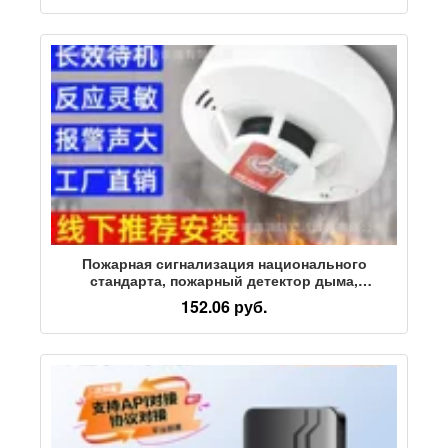
сигнализация с высоким децибелом
Пожарная сигнализация национального
стандарта, пожарный детектор дыма,
независимая индукция, коммерческая пожарная
152.06 руб.
сигнализация, бытовой датчик дыма