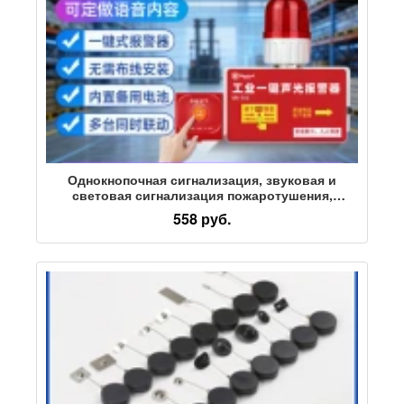
Однокнопочная сигнализация, звуковая и
световая сигнализация пожаротушения,
заводской цех, пожар на заводе, беспроводная
558 руб.
сигнализация, резервный источник питания