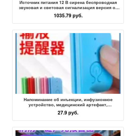
Источник питания 12 В сирена беспроводная
звуковая и световая сигнализация версия от
аккумулятора подключаемая версия 433M
1035.79 руб.
производитель беспроводной звуковой и
световой сигнализации
Напоминание об инъекции, инфузионное
устройство, медицинский артефакт,
автоматические больничные принадлежности,
27.9 руб.
перезаряжаемая инфузионная сигнализация о
сокровищах оптом