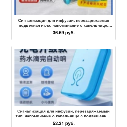
Сигнализация для инфузии, перезаряжаемая
подвесная игла, напоминание о капельнице,
вода для подвешивания сокровищ, инфузия
36.69 руб.
подвесной воды, напоминание о низкой дозе в
постели
Сигнализация для инфузии, перезаряжаемый
тип, напоминание о капельнице с подвешенной
иглой, вода для инфузии с подвешенной
52.31 руб.
водой, напоминание о низкой дозе больничной