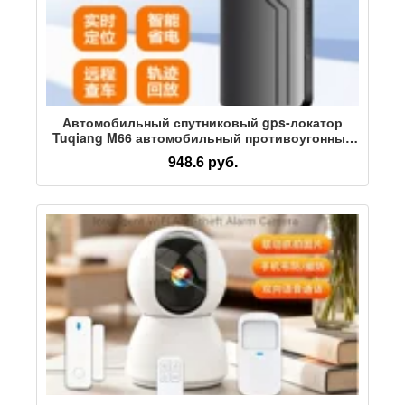
Автомобильный спутниковый gps-локатор
Tuqiang M66 автомобильный противоугонный
5G без установки сильный магнитный gps-
948.6 руб.
трекер позиционирования