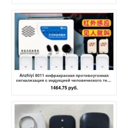
Hukang
Anzhiyi 8011 инфракрасная противоугонная
сигнализация с индукцией человеческого тела
беспроводная домашняя сигнализация на
1464.75 руб.
большие расстояния охранная система