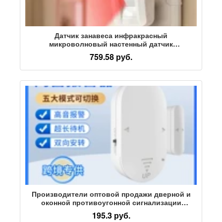
Датчик занавеса инфракрасный
микроволновый настенный датчик
автоматической сигнализации детектор
759.58 руб.
охранной системы
Производители оптовой продажи дверной и
оконной противоугонной сигнализации
бытовая многофункциональная дверная
195.3 руб.
магнитная сигнализация противоугонная