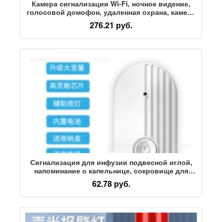
Камера сигнализации Wi-Fi, ночное видение,
голосовой домофон, удаленная охрана, камера
наблюдения высокой четкости, инфракрасный
276.21 руб.
детектор
Сигнализация для инфузии подвесной иглой,
напоминание о капельнице, сокровище для
инфузии, подвесная вода, автоматическое
62.78 руб.
напоминание о низкой дозе, сопровождение на
больничной койке