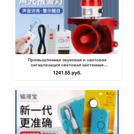
Промышленная звуковая и световая
сигнализация световая настенная
беспроводная сигнализация с дистанционным
1241.55 руб.
управлением 220 В в виде жестяного рожка
звуковая и световая сигнализация