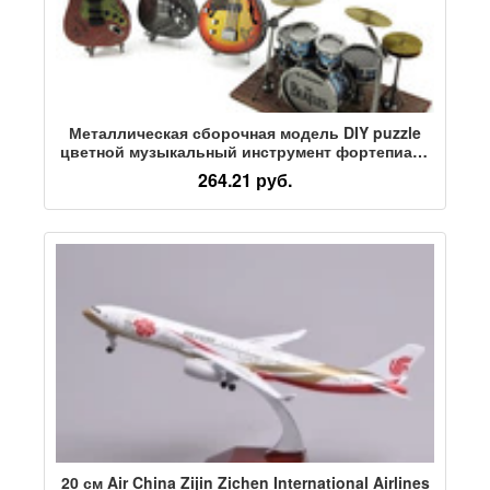
Металлическая сборочная модель DIY puzzle
цветной музыкальный инструмент фортепиано
гитара ударная установка виолончель бас
264.21 руб.
модель
20 см Air China Zijin Zichen International Airlines