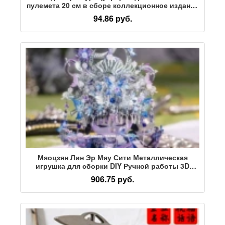
пулемета 20 см в сборе коллекционное издание
модель для разборки брелок из сплава
94.86 руб.
игрушка игровая версия элитный реквизит
Мяоцзян Лин Эр Мяу Сити Металлическая
игрушка для сборки DIY Ручной работы 3D
Трехмерная головоломка Модель Игрушки
906.75 руб.
Подарочное украшение