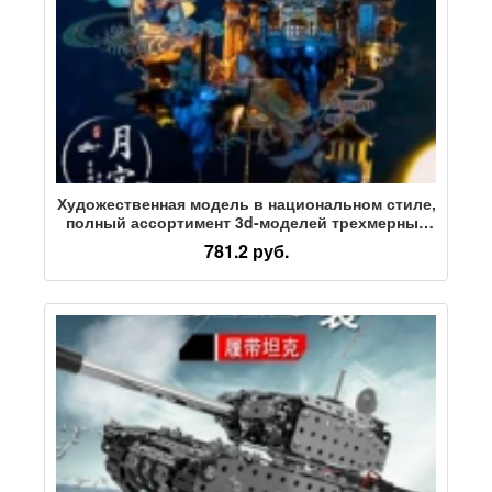
Художественная модель в национальном стиле,
полный ассортимент 3d-моделей трехмерных
головоломок, металлическая сборка,
781.2 руб.
креативная игрушка ручной работы, подарок
для подруги