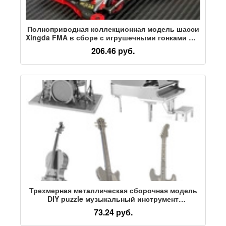
Полноприводная коллекционная модель шасси
Xingda FMA в сборе с игрушечными гонками Big
Mac, подарок для детей, подарок для
206.46 руб.
декомпрессии
Трехмерная металлическая сборочная модель
DIY puzzle музыкальный инструмент
фортепиано гитара ударная установка
73.24 руб.
виолончель бас-модель