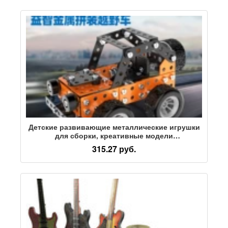
Детские развивающие металлические игрушки
для сборки, креативные модели
внедорожников, сборка строительных блоков,
315.27 руб.
винтов и гаек, разборка и сборка,
трансграничная торговля