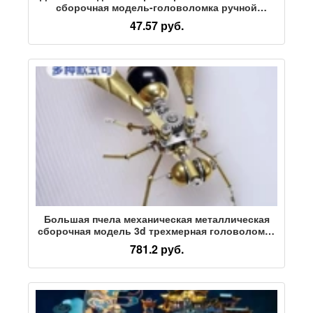
сборочная модель-головоломка ручной
работы, развивающие игрушки для 7
47.57 руб.
мальчиков, 6 лет, 10
Большая пчела механическая металлическая
сборочная модель 3d трехмерная головоломка
DIY ручной работы креативное украшение для
781.2 руб.
мальчика подарочная игрушка