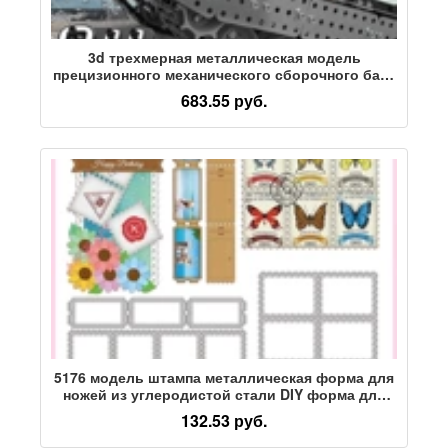
3d трехмерная металлическая модель
прецизионного механического сборочного бака
для взрослых ручная сборка из нержавеющей
683.55 руб.
стали сложная игрушка
5176 модель штампа металлическая форма для
ножей из углеродистой стали DIY форма для
резки ножей трансграничная поставка май 2023
132.53 руб.
новый стиль