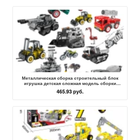
Металлическая сборка строительный блок
игрушка детская сложная модель сборки
электрический экскаватор с дистанционным
465.93 руб.
управлением головоломка puzzle boy