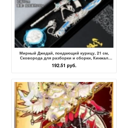
Мирный Джедай, поедающий курицу, 21 см,
Сковорода для разборки и сборки, Кинжал
M416 с пятью когтями, Модель из сплава
192.51 руб.
золотого и серебряного дракона, Украшение