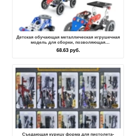
Детская обучающая металлическая игрушечная
модель для сборки, позволяющая
самостоятельно собирать самолеты,
68.63 руб.
автомобили, внедорожники, саморезы и
шуруповерты
Съедающая курицу форма для пистолета-