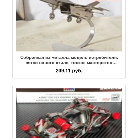
Собранная из металла модель истребителя,
пятно нового стиля, тонкое мастерство
изготовления, режущие украшения из
209.11 руб.
нержавеющей стали, SMG истребитель