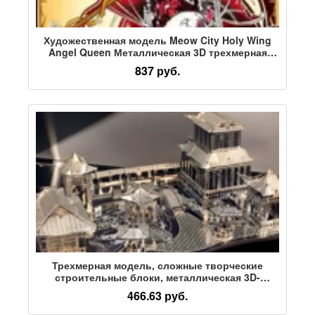
Художественная модель Meow City Holy Wing
Angel Queen Металлическая 3D трехмерная
сборка Ручной работы DIY Модель игрушки для
837 руб.
украшения вышивкой
Трехмерная модель, сложные творческие
строительные блоки, металлическая 3D-
головоломка Suzhou garden, новое мастерство
466.63 руб.