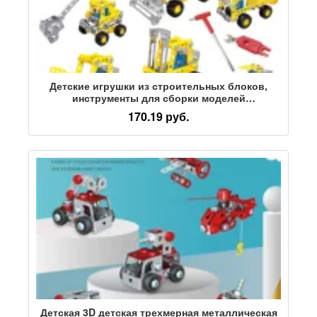
Детские игрушки из строительных блоков,
инструменты для сборки моделей
металлических головоломок, для мальчиков
170.19 руб.
из-за границы, 6-10 лет, обучающие игрушки
для сборки
Детская 3D детская трехмерная металлическая