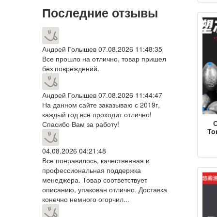
к
Последние отзывы
с
сви
не
ры
Андрей Голышев
07.08.2026 11:48:35
Все прошло на отлично, товар пришел
без повреждений.
Андрей Голышев
07.08.2026 11:44:47
На данном сайте заказываю с 2019г,
каждый год всё проходит отлично!
Спасибо Вам за работу!
To
сер
сви
04.08.2026 04:21:48
ры
Все понравилось, качественная и
во
профессиональная поддержка
г
менеджера. Товар соответствует
описанию, упакован отлично. Доставка
конечно немного огорчил...
ры