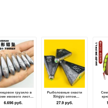
инцовое грузило в
Рыболовные снасти
Сем
рме ивового листа
Xingyu оптом
крю
льшой дальности
авиационные
устре
6.696 руб.
27.9 руб.
 морской рыбалки,
свинцовые грузила с
набор 