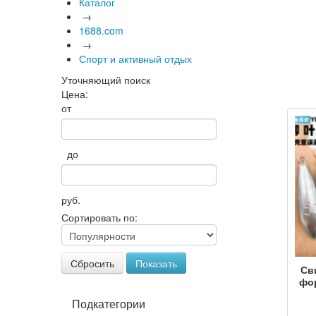
Каталог
→
1688.com
→
Спорт и активный отдых
Уточняющий поиск
Цена:
от
до
руб.
Сортировать по:
Сбросить
Показать
Св
фо
бо
Подкатегории
для