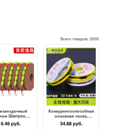
Всего товаров: 2000
извездочный
Конкурентоспособная
чок Qianyou,
основная леска,
мленный к небу,
удобный набор лески,
16.46 руб.
34.88 руб.
лески для ловли
готовый продукт,