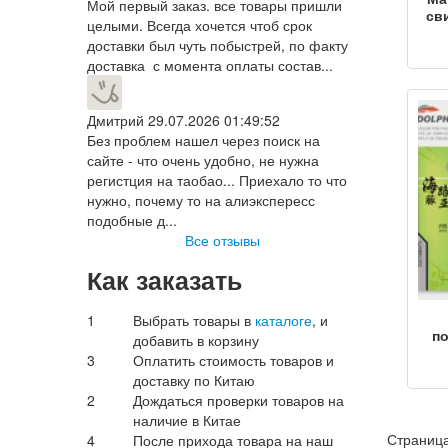
Мой первый заказ. все товары пришли
св
целыми. Всегда хочется чтоб срок
доставки был чуть побыстрей, по факту
To
доставка с момента оплаты состав...
bi
gr
д
Дмитрий
29.07.2026 01:49:52
св
Без проблем нашел через поиск на
сайте - что очень удобно, не нужна
регистция на таобао... Приехало то что
акс
нужно, почему то на алиэкспересс
подобные д...
Все отзывы
Как заказать
1
Выбрать товары в
каталоге
, и
п
добавить в корзину
Ази
3
Оплатить стоимость товаров и
пов
доставку по Китаю
2
Дождаться проверки товаров на
наличие в Китае
п
Страница
4
После прихода товара на наш