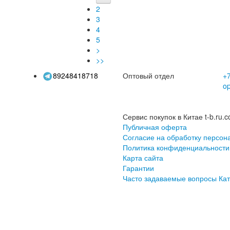
ольшие аксессуары
Luya, рыболовные
пряж
2
разъем для
принадлежности,
по
3
оловных снастей с
рыболовные снасти
сильной тягой
4
оптом
5
>
>>
89248418718
Оптовый отдел
+7
o
Сервис покупок в Китае t-b.ru.c
Публичная оферта
Согласие на обработку персон
Политика конфиденциальности
Карта сайта
Гарантии
Часто задаваемые вопросы
Кат