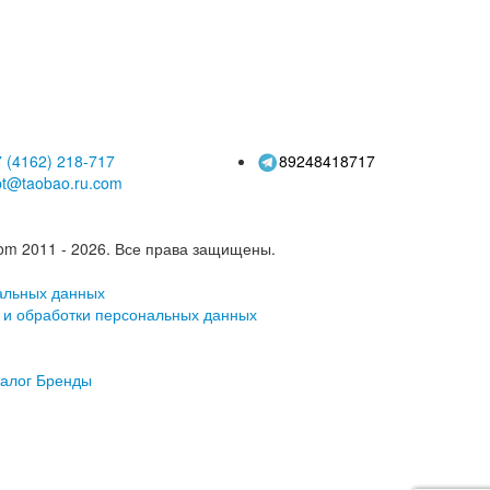
ка, защита от
рыболовных снастей
тери удочки
 (4162)
218-717
89248418717
pt@taobao.ru.com
om 2011 - 2026.
Все права защищены.
альных данных
 и обработки персональных данных
алог
Бренды