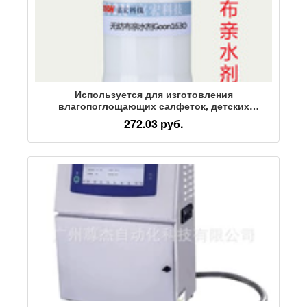
Используется для изготовления
влагопоглощающих салфеток, детских
подгузников, мягкого нетканого материала, не
272.03 руб.
вызывающего раздражения кожи,
гидрофильного средства Goon1630