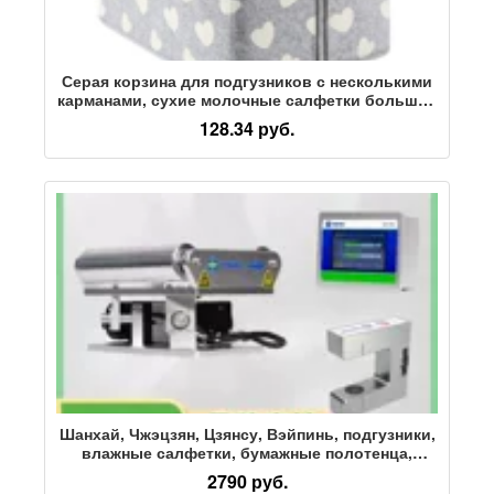
Серая корзина для подгузников с несколькими
карманами, сухие молочные салфетки большой
емкости, отдельный пакет для подгузников,
128.34 руб.
сумка для хранения подгузников, переносное
хранилище
Шанхай, Чжэцзян, Цзянсу, Вэйпинь, подгузники,
влажные салфетки, бумажные полотенца,
намотка литиевых батареек, продольная резка,
2790 руб.
высечка под давлением, рамка для коррекции