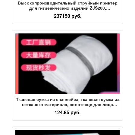
Высокопроизводительный струйный принтер
для гигиенических изделий ZJS200,
гигиенические салфетки, маски, презервативы,
237150 руб.
перчатки, подгузники, влажные салфетки
Тканевая сумка из спанлейса, тканевая сумка из
нетканого материала, полотенце для лица
простого плетения, подгузники, влажные
124.85 руб.
салфетки, впитывающие и липкие, хлопковое
полиэфирное волокно, мягкие