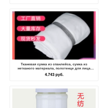
разреза
Тканевая сумка из спанлейса, сумка из
нетканого материала, полотенце для лица
простого плетения, подгузники, влажные
4.743 руб.
салфетки, впитывающие и липкие,
хлопчатобумажное полиэфирное волокно на
заказ