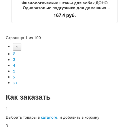
Физиологические штаны для собак ДОНО
Одноразовые подгузники для домашних
животных Мужские подгузники для собак
167.4 руб.
Полотенце для тети Суки Элис Пэт
Страница 1 из 100
1
2
3
4
5
>
>>
Как заказать
1
Выбрать товары в
каталоге
, и добавить в корзину
3