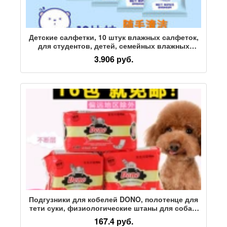
Детские салфетки, 10 штук влажных салфеток,
для студентов, детей, семейных влажных
салфеток, легко переносятся, для семейного
3.906 руб.
ухода за взрослыми, легко моются
Подгузники для кобелей DONO, полотенце для
тети суки, физиологические штаны для собак,
подгузники, гигиенические салфетки, домашние
167.4 руб.
животные Teddy Alice