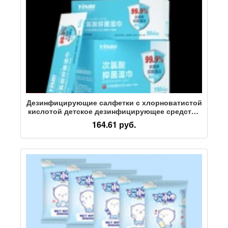
Дезинфицирующие салфетки с хлорноватистой
кислотой детское дезинфицирующее средство
для рук и полости рта натрия в
164.61 руб.
индивидуальной упаковке, содержащие хлор
стерилизующие и антибактериальные
портативные влажные салфетки