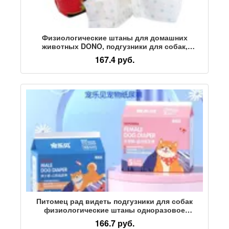
Физиологические штаны для домашних
животных DONO, подгузники для собак,
подгузники для кобелей, одноразовые
167.4 руб.
подгузники, чистящие менструальные
полотенца, полотенца для тетушек
Питомец рад видеть подгузники для собак
физиологические штаны одноразовое
полотенце для тети, меняющее цвет суки
166.7 руб.
подгузники для домашних собак оптом