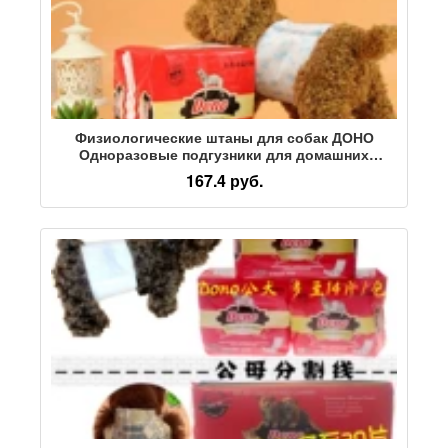
Физиологические штаны для собак ДОНО
Одноразовые подгузники для домашних
животных Мужские подгузники для собак
167.4 руб.
Полотенце для тети суки Amazon оптом