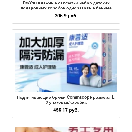
De/You влажные салфетки набор детских
подарочных коробок одноразовые банные
полотенца подгузники в подарок приобретите
306.9 руб.
одну штуку в честь праздничного
благословения
Подтягивающие брюки Commscope размера L,
3 упаковки/коробка
456.17 руб.