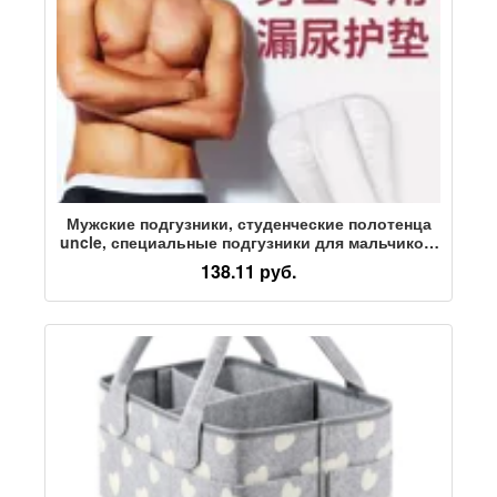
Мужские подгузники, студенческие полотенца
uncle, специальные подгузники для мальчиков,
треугольные прокладки, прокладки для
138.11 руб.
пеленания, физиологические впитывающие
полотенца, подгузники