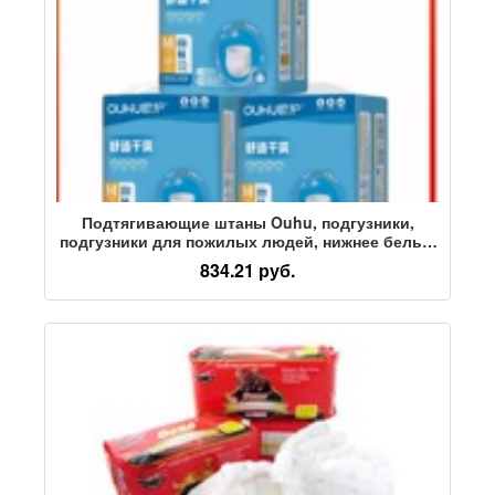
Подтягивающие штаны Ouhu, подгузники,
подгузники для пожилых людей, нижнее белье,
подгузники размера M/L, 10 шт. штанов для
834.21 руб.
беременных, полотенце для тети