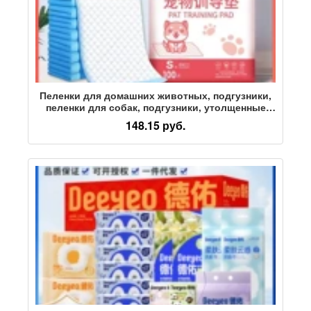
Пеленки для домашних животных, подгузники,
пеленки для собак, подгузники, утолщенные
подгузники, подгузники, мяу, туалетные
148.15 руб.
принадлежности для дрессировки домашних
животных