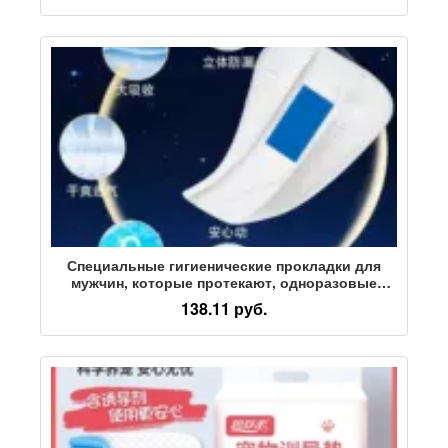
Специальные гигиенические прокладки для
мужчин, которые протекают, одноразовые
прокладки для пеленания, подгузники для
138.11 руб.
взрослых, полотенца для взрослых,
подгузники при послеоперационном
недержании мочи