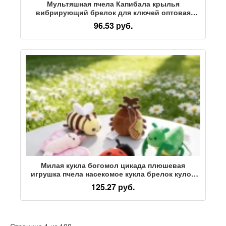
Мультяшная пчела Капибала крылья
вибрирующий брелок для ключей оптовая
продажа милой куклы-стойла капибары,
96.53 руб.
небольшие подарки для внешней торговли
Милая кукла богомол цикада плюшевая
игрушка пчела насекомое кукла брелок кулон
рюкзак оптовая продажа куклы
125.27 руб.
Страница 1 из 100