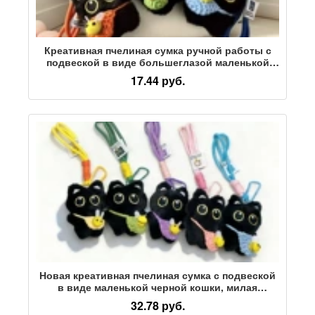
Креативная пчелиная сумка ручной работы с
подвеской в виде большеглазой маленькой
черной кошки, милая индивидуальность,
17.44 руб.
пищащая плюшевая кукла, подвеска-сумка
Новая креативная пчелиная сумка с подвеской
в виде маленькой черной кошки, милая
плюшевая кукла, шнурок ручной работы,
32.78 руб.
маленькая подвеска