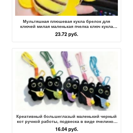
Мультяшная плюшевая кукла брелок для
ключей милая маленькая пчелка ключ кукла
кулон одежда сумка аксессуары брошь
23.72 руб.
аксессуары
Креативный большеглазый маленький черный
кот ручной работы, подвеска в виде пчелиной
сумки, милая индивидуальность, пищащая
16.04 руб.
плюшевая кукла, подвеска-сумка