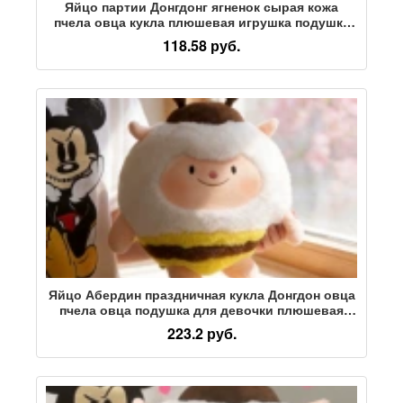
Яйцо партии Донгдонг ягненок сырая кожа
пчела овца кукла плюшевая игрушка подушка
для девочек Танабата подарок
118.58 руб.
Яйцо Абердин праздничная кукла Донгдон овца
пчела овца подушка для девочки плюшевая
игрушка в подарок кукла оптом милая
223.2 руб.