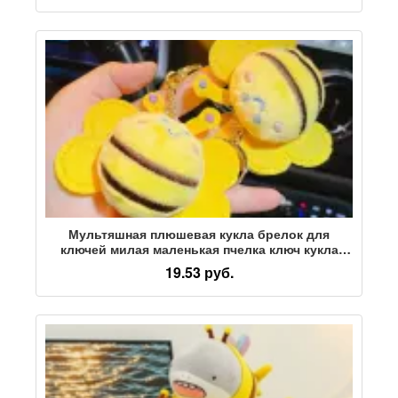
Мультяшная плюшевая кукла брелок для
ключей милая маленькая пчелка ключ кукла
кулон одежда сумка аксессуары брошь
19.53 руб.
аксессуары