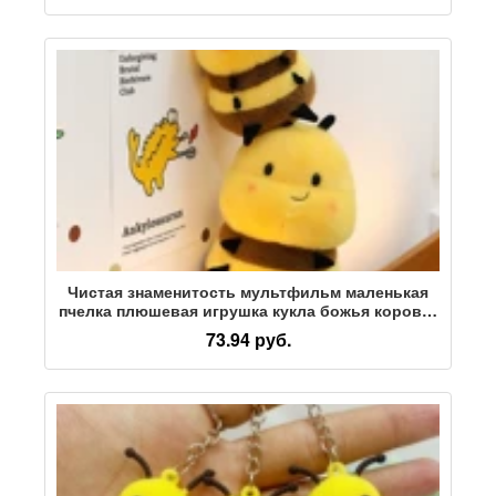
Чистая знаменитость мультфильм маленькая
пчелка плюшевая игрушка кукла божья коровка
кукла милая тряпичная кукла подарок для
73.94 руб.
девочек через границу