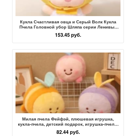
Кукла Счастливая овца и Серый Волк Кукла
Пчела Головной убор Шляпа серии Ленивых
овец Периферийная плюшевая игрушка в
153.45 руб.
подарок
Милая пчела Фейфэй, плюшевая игрушка,
кукла-пчела, детский подарок, игрушка-пчела,
машина для захвата, кукла, свадебный бросок
82.44 руб.