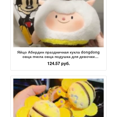
Яйцо Абердин праздничная кукла dongdong
овца пчела овца подушка для девочки
плюшевая игрушка в подарок кукла оптом
124.57 руб.
милая