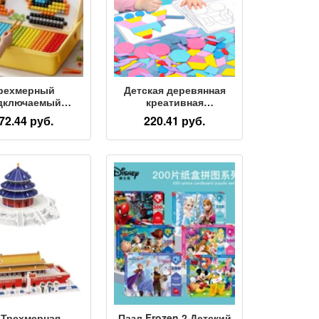
рехмерный
Детская деревянная
дключаемый
креативная
кальный гриб-
головоломка из 180
72.44 руб.
220.41 руб.
оволомка для
частей для раннего
й, развивающая
образования детей,
ушка, крупные
разнообразная
ы, тренирующие
трехмерная
нцентрацию,
развивающая игрушка-
арок на День
головоломка state
щиты детей
tangram
 Трехмерная
Пазл Frozen 2 Детский