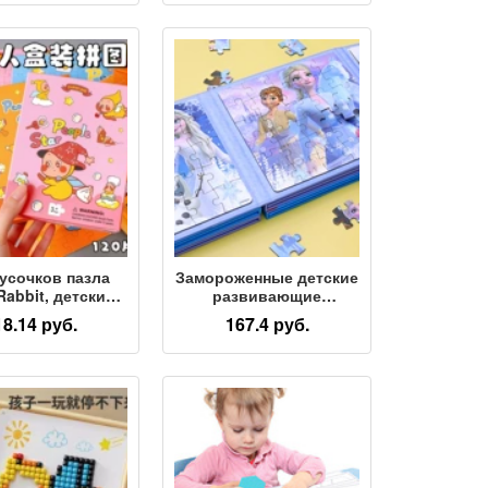
ей креативная
Познавательная
ка-головоломка
головоломка для
рупных частиц,
учащихся начальной
тельный блок,
школы, головоломка
обучающая
для дошкольного
трации игрушка
образования,
головоломка для
политического района
Китая
кусочков пазла
Замороженные детские
Rabbit, детские
развивающие
ультяшные
магнитные пазлы для
18.14 руб.
167.4 руб.
вающие игрушки
девочек от 3 до 6 лет 2
ре, подарок на
магнитных пазла и 1
рождения оптом
интеллектуальная
нь защиты детей
игрушка для детей
раннего возраста