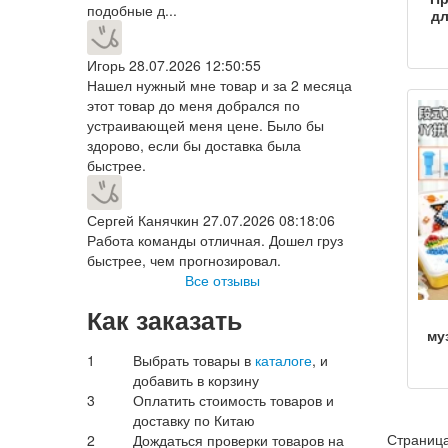
подобные д...
дл
Игорь
28.07.2026 12:50:55
про
Нашел нужный мне товар и за 2 месяца
для
этот товар до меня добрался по
2
устраивающей меня цене. Было бы
д
здорово, если бы доставка была
быстрее.
Сергей Канячкин
27.07.2026 08:18:06
Работа команды отличная. Дошел груз
быстрее, чем прогнозировал.
Все отзывы
Как заказать
му
mus
1
Выбрать товары в
каталоге
, и
as
добавить в корзину
3
Оплатить стоимость товаров и
доставку по Китаю
вн
Страница
2
Дождаться проверки товаров на