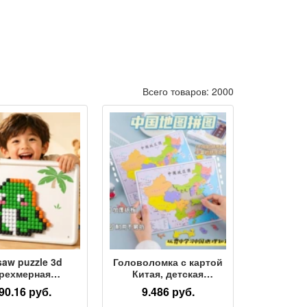
Всего товаров: 2000
saw puzzle 3d
Головоломка с картой
рехмерная
Китая, детская
оломка грибная
бумажная
90.16 руб.
9.486 руб.
оволомка для
головоломка,