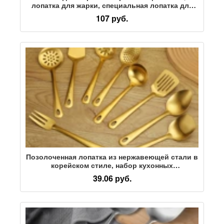
лопатка для жарки, специальная лопатка для
гостиничных поваров, коммерческая суповая
107 руб.
ложка с длинной ручкой, бытовая кухонная
ложка, лопатка для жарки
Позолоченная лопатка из нержавеющей стали в
корейском стиле, набор кухонных
принадлежностей, немагнитная бытовая ложка
39.06 руб.
для приготовления пищи, дуршлаг, кастрюля
для приготовления пищи, лопатка для жарки
производитель