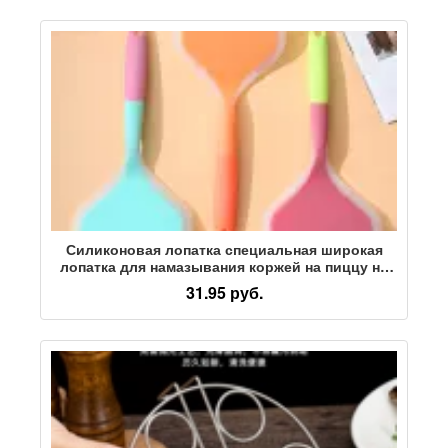
Силиконовая лопатка специальная широкая
лопатка для намазывания коржей на пиццу не
повреждает сковороду лопатка для жарки
31.95 руб.
щетка для масла термостойкая бытовая
лопатка для блинов