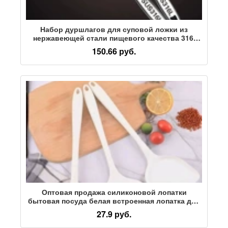
Набор дуршлагов для суповой ложки из
нержавеющей стали пищевого качества 316,
большая кастрюля с горячей ручкой, суповая
150.66 руб.
ложка, бытовая кухонная реклама
Оптовая продажа силиконовой лопатки
бытовая посуда белая встроенная лопатка для
приготовления пищи ложка рыболовный забор
27.9 руб.
сковорода с антипригарным покрытием
термостойкая лопатка для приготовления пищи