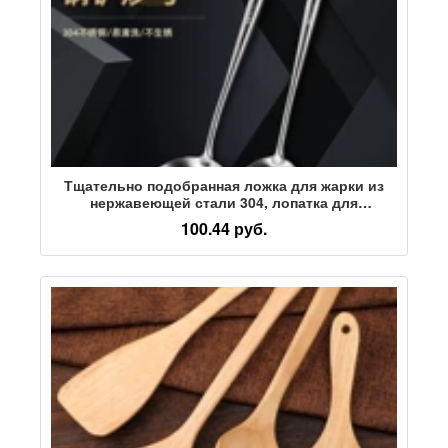
Тщательно подобранная ложка для жарки из
нержавеющей стали 304, лопатка для
домашнего приготовления, удлиненная ручка из
100.44 руб.
розового дерева, суповая ложка, дуршлаг,
лопатка для жарки