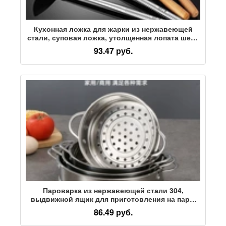
Кухонная ложка для жарки из нержавеющей
стали, суповая ложка, утолщенная лопата шеф-
повара с длинной ручкой, ложка для
93.47 руб.
приготовления пищи, коммерческие бытовые
кухонные инструменты, ложка-лопата
Пароварка из нержавеющей стали 304,
выдвижной ящик для приготовления на пару,
стойка для приготовления на пару, решетка для
86.49 руб.
приготовления на пару, плоская горловина 16
см-22 см, минимальная партия из 2