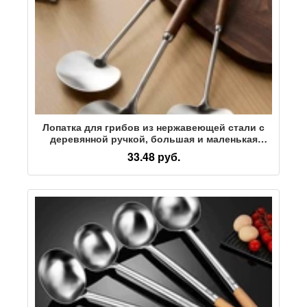
Лопатка для грибов из нержавеющей стали с
деревянной ручкой, большая и маленькая
бытовая кухонная нескользящая лопатка с
33.48 руб.
длинной ручкой, ложка для жарки, лопатка для
приготовления пищи на сковороде с
антипригарным покрытием