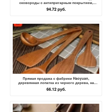
сковороды с антипригарным покрытием,
специальная бытовая лопатка для
94.72 руб.
приготовления пищи, суповая ложка, лопатка,
термостойкий набор кухонных
принадлежностей
Прямая продажа с фабрики Haoyuan,
деревянная лопатка из черного дерева, на
деревянной ложке может быть выгравирован
66.12 руб.
логотип, суповая ложка с длинной ручкой,
антипригарная сковорода, подходящая лопатка