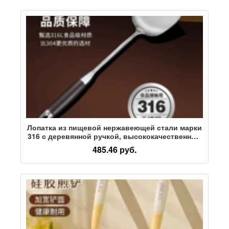
Лопатка из пищевой нержавеющей стали марки
316 с деревянной ручкой, высококачественные
бытовые принадлежности, кухонная ложка из
485.46 руб.
черного дерева, железная лопатка