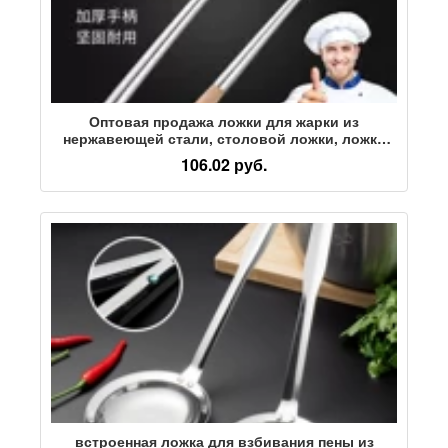
Оптовая продажа ложки для жарки из
нержавеющей стали, столовой ложки, ложки
для приготовления пищи шеф-поваром,
106.02 руб.
суповой ложки с длинной ручкой, ложки для
утолщенных овощей, бытовой и коммерческой
встроенная ложка для взбивания пены из