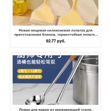
Новая пищевая силиконовая лопатка для
приготовления блинов, термостойкая лопатка
для сковороды с антипригарным покрытием,
92.77 руб.
лопатка для жарки с широким горлом, лопатка
для обжига Yuzi оптом
Ложка для жарки из нержавеющей стали,