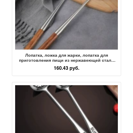
Лопатка, ложка для жарки, лопатка для
приготовления пищи из нержавеющей стали
304, длинная ручка, набор бытовых кухонных
160.43 руб.
принадлежностей, суповая ложка, специально
для шеф-поваров