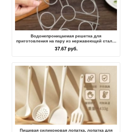
Водонепроницаемая решетка для
приготовления на пару из нержавеющей стали,
пароварка, бытовая решетка для
37.67 руб.
приготовления на пару, рисоварка, решетка для
приготовления яиц на пару, булочки на пару,
булочки на пару, решетка для овощей на пару
Пищевая силиконовая лопатка, лопатка для