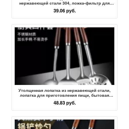
нержавеющей стали 304, ложка-фильтр для
обезжиривания пены из плотной сетки,
39.06 руб.
кухонный маслостойкий дуршлаг, ложка для
вспенивания пены для волос
Утолщенная лопатка из нержавеющей стали,
лопатка для приготовления пищи, бытовая
кухонная защита от ожогов, ложка для жарки,
48.83 руб.
дуршлаг, лопатка для жарки, набор кухонных
принадлежностей