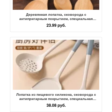
Деревянная лопатка, сковорода с
антипригарным покрытием, специальная
лопатка для приготовления пищи, деревянные
23.99 руб.
кухонные принадлежности, деревянная лопатка
с длинной ручкой, лопатка для мытья посуды,
не содержит краски и воска
Лопатка из пищевого силикона, сковорода с
антипригарным покрытием, специальная
лопатка, термостойкая силиконовая лопатка,
38.08 руб.
защита кастрюли, бытовая лопатка для
приготовления пищи, суповая ложка