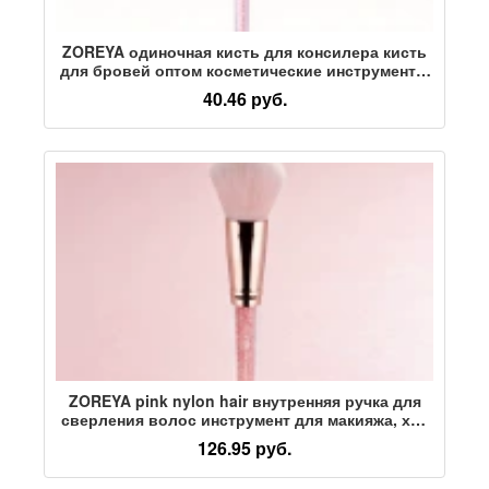
ZOREYA одиночная кисть для консилера кисть
для бровей оптом косметические инструменты
для макияжа кисть для губ пластиковая ручка
40.46 руб.
внутренняя дрель щетка для ресниц
ZOREYA pink nylon hair внутренняя ручка для
сверления волос инструмент для макияжа, хит
продаж, кисть для рассыпчатой пудры,
126.95 руб.
инструмент для красоты