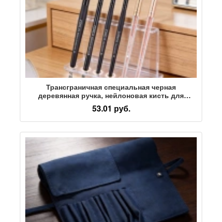
Трансграничная специальная черная
деревянная ручка, нейлоновая кисть для
макияжа волос, одиночная кисть для бровей,
53.01 руб.
инструмент для макияжа, кисть для
размазывания теней для век оптом