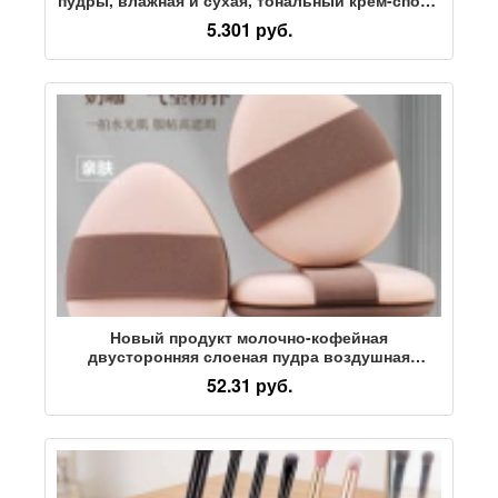
в форме капли, специальное косметическое
5.301 руб.
яйцо для рассыпчатой пудры
Новый продукт молочно-кофейная
двусторонняя слоеная пудра воздушная
подушка не съедает пудру q bomb Rubycell
52.31 руб.
жидкая основа для пудры специальная влажная
и сухая двойного назначения