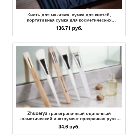
Кисть для макияжа, сумка для кистей,
портативная сумка для косметических
инструментов, сумка для рулона из оленьей
136.71 руб.
кожи, сумка для хранения 14 палочек, 12
палочек, 10 палочек, синий кот
Zhuoerya трансграничный одиночный
косметический инструмент прозрачная ручка
наклонная плоская головка силиконовая маска-
34.6 руб.
щетка для удаления угрей щетка оптом