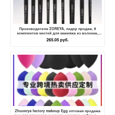
Производители ZOREYA, лидер продаж, 9
комплектов кистей для макияжа из волокна,
набор кистей для макияжа с черной деревянной
265.05 руб.
ручкой, кисть для теней для век, инструменты
для красоты
Zhuoerya factory makeup Egg оптовая продажа
яиц для влажного и сухого макияжа, набор яиц