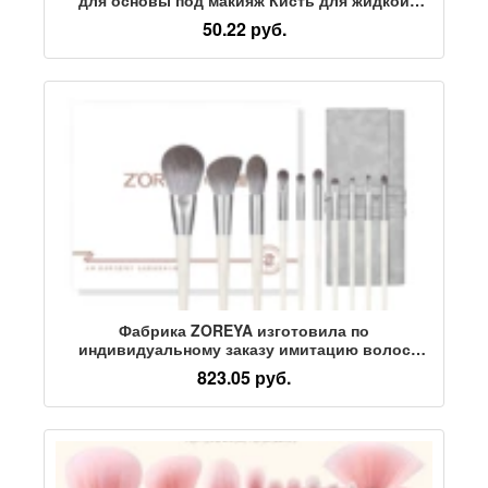
основы под макияж Кисть для консилера
50.22 руб.
Фабрика ZOREYA изготовила по
индивидуальному заказу имитацию волос
снежной лисы, косметические инструменты,
823.05 руб.
кисть для макияжа, набор подарочных коробок,
кисть для румян, кисть для ремонта оптом