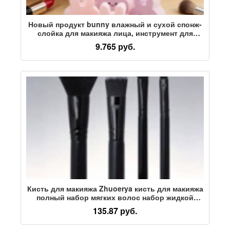
Новый продукт bunny влажный и сухой спонж-
слойка для макияжа лица, инструмент для
красоты, розовый, 6 пакетиков для слойки,
9.765 руб.
оптовая продажа
Кисть для макияжа Zhuoerya кисть для макияжа
полный набор мягких волос набор жидкой
основы для макияжа черная мини рассыпчатая
135.87 руб.
пудра набор кистей тени для век