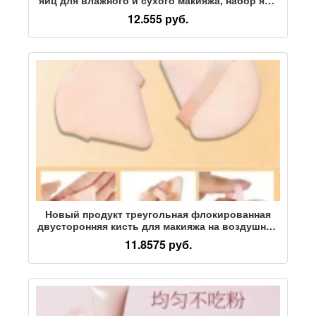
для губок, коробка для хранения яиц,
12.555 руб.
изготовление яиц для красоты на заказ
Новый продукт треугольная флокированная
двусторонняя кисть для макияжа на воздушной
подушке beauty tool рассыпчатая пудра для
11.8575 руб.
макияжа super soft crystal powder puff