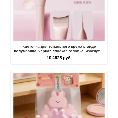
Кисточка для тонального крема в виде
полумесяца, черная плоская головка, изогнутая
форма, без пудры, кисть для маски, легкая и
10.4625 руб.
послушная, без следов от кисти, кисточка для
макияжа, мягкие волосы