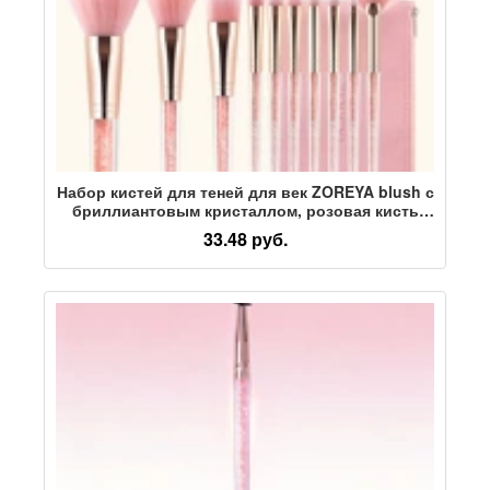
Набор кистей для теней для век ZOREYA blush с
бриллиантовым кристаллом, розовая кисть
для макияжа, сумка для хранения кистей для
33.48 руб.
основы, инструменты для макияжа