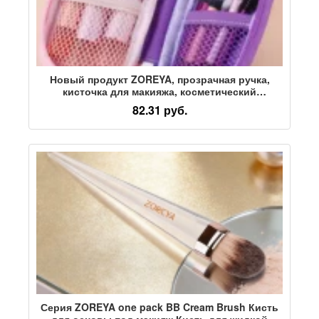
Новый продукт ZOREYA, прозрачная ручка,
кисточка для макияжа, косметический
инструмент, набор для макияжа, портативная
82.31 руб.
маленькая мини-кисть для рассыпчатой пудры
Серия ZOREYA one pack BB Cream Brush Кисть
для основы под макияж Кисть для жидкой