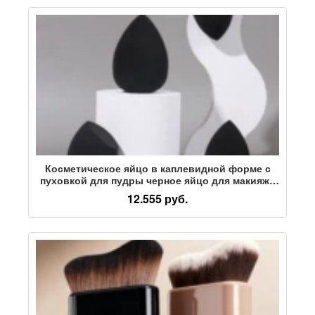
Косметическое яйцо в каплевидной форме с
пуховкой для пудры черное яйцо для макияжа
не съедает пудру губка со скошенной
12.555 руб.
поверхностью оптовая продажа пуховки для
пудры не съедает пудру