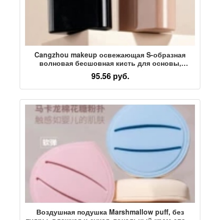
Cangzhou makeup освежающая S-образная
волновая бесшовная кисть для основы,
большая кисть для ВВ-крема, контурная кисть
95.56 руб.
для макияжа, портативная упаковка
Воздушная подушка Marshmallow puff, без
пудры, влажная и сухая, тональный крем-спонж