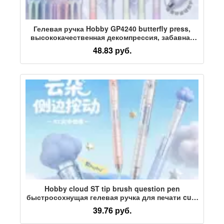
Гелевая ручка Hobby GP4240 butterfly press,
высококачественная декомпрессия, забавная
быстросохнущая кисть толщиной 0,5 дюйма,
48.83 руб.
черная ручка для надписей
Hobby cloud ST tip brush question pen
быстросохнущая гелевая ручка для печати cute
high-value 0.5 черная гелевая ручка для
39.76 руб.
студентов