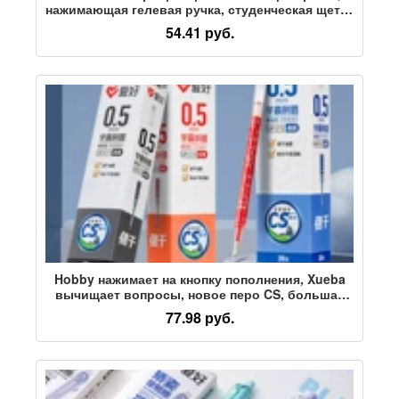
нажимающая гелевая ручка, студенческая щетка
для головы, ручка для вопросов, поворотная
54.41 руб.
ручка для мальчиков и девочек, ценная
Hobby нажимает на кнопку пополнения, Xueba
вычищает вопросы, новое перо CS, большая
емкость для пополнения, быстросохнущая и
77.98 руб.
плавная коррекция ошибок, красная
сердцевина для экзамена