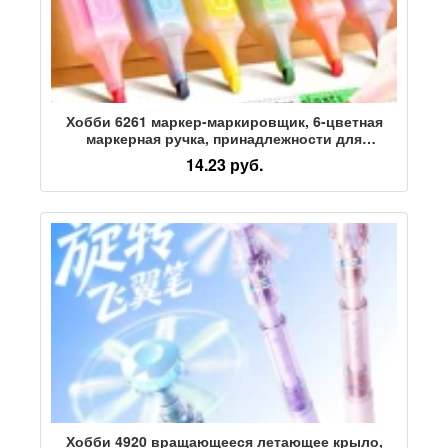
Хобби 6261 маркер-маркировщик, 6-цветная
маркерная ручка, принадлежности для
студентов, маленький свежий цветной маркер,
14.23 руб.
ключ для ручной работы, большая емкость
Хобби 4920 вращающееся летающее крыло,