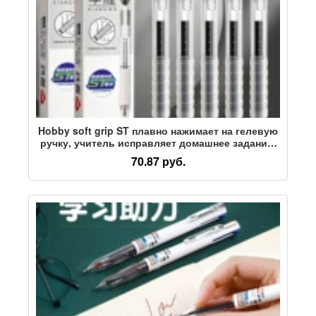
Hobby soft grip ST плавно нажимает на гелевую
ручку, учитель исправляет домашнее задание,
неправильно проставляет отметки, а ученик
70.87 руб.
большой емкости использует ее для доработки
и внесения изменений.