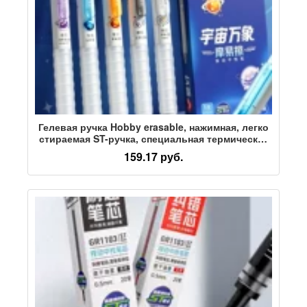
Гелевая ручка Hobby erasable, нажимная, легко
стираемая ST-ручка, специальная термическая
ручка для учащихся третьего класса начальной
159.17 руб.
школы