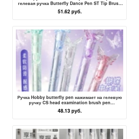
гелевая ручка Butterfly Dance Pen ST Tip Brush
Question Pen Гладкая черная гелевая ручка
51.62 руб.
Ручка Hobby butterfly pen нажимает на гелевую
ручку CS head examination brush pen
быстросохнущая и гладкая студенческая
48.13 руб.
черная водяная ручка black pen