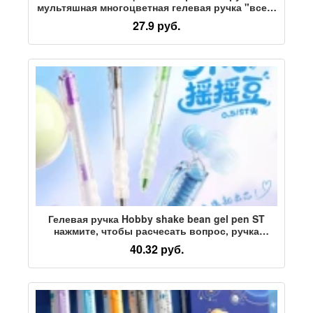
мультяшная многоцветная гелевая ручка "все в
одном" нажимного типа, цветной маркер,
27.9 руб.
многофункциональная ручка, канцелярские
принадлежности
Гелевая ручка Hobby shake bean gel pen ST
нажмите, чтобы расчесать вопрос, ручка
быстросохнущая и гладкая, специальная
40.32 руб.
черная водяная ручка для студентов, черная
ручка