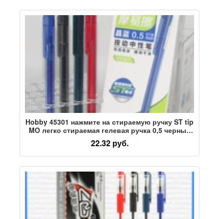
Hobby 45301 нажмите на стираемую ручку ST tip
MO легко стираемая гелевая ручка 0,5 черный
кристалл синие чернила синий красный
22.32 руб.
стираемая водяная ручка