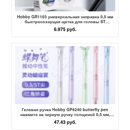
Hobby GR1103 универсальная заправка 0,5 мм
быстросохнущая щетка для головы ST
вопросы нажмите на заправку для написания
6.975 руб.
студенческих экзаменов
Гелевая ручка Hobby GP4240 butterfly pen
нажмите на черную ручку толщиной 0,5 мм,
чтобы учащиеся могли использовать гладкую
47.43 руб.
ручку-кисточку на ветру