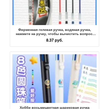
Фирменная гелевая ручка, водяная ручка,
нажмите на ручку, чтобы вычистить вопрос,
канцелярские принадлежности для студентов,
8.37 руб.
черная, синяя и красная ручка большой
емкости, ручка для подписи
Хобби восьмицветная шариковая ручка