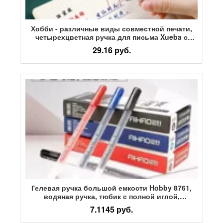
Хобби - различные виды совместной печати,
четырехцветная ручка для письма Xueba с
нескользящей ручкой, многоцветная гелевая
29.16 руб.
ручка "четыре в одном" оптом
Гелевая ручка большой емкости Hobby 8761,
водяная ручка, тюбик с полной иглой,
экзаменационная кисть для студентов
7.1145 руб.
размером 0,5 см, черная ручка, офисная ручка
для подписи