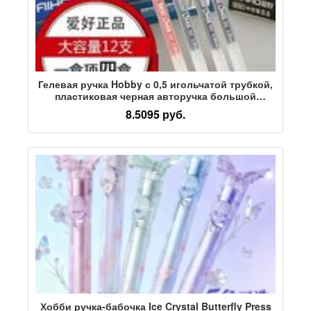
Гелевая ручка Hobby с 0,5 игольчатой трубкой,
пластиковая черная авторучка большой
емкости, офисная ручка для подписи,
8.5095 руб.
рекламная ручка 8761/8763
Хобби ручка-бабочка Ice Crystal Butterfly Press