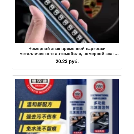
Номерной знак временной парковки
металлического автомобиля, номерной знак
телефона для перемещения автомобиля,
20.23 руб.
принадлежности для внутренней отделки
автомобиля с роликовым перемещением
Daquan