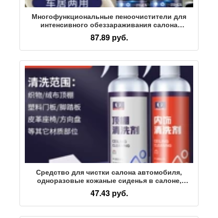
Многофункциональные пеноочистители для
интенсивного обеззараживания салона
автомобиля, не требующие мойки средства для
87.89 руб.
чистки кожаных сидений на потолке
Средство для чистки салона автомобиля,
одноразовые кожаные сиденья в салоне,
средства для обеззараживания автомобилей,
47.43 руб.
пеноочиститель оптом