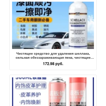
Чистящее средство для удаления шеллака,
сильная обеззараживающая пена, чистящие
средства для автомобильной краски, смолы
172.98 руб.
для удаления птичьего помета, жевательной
резинки