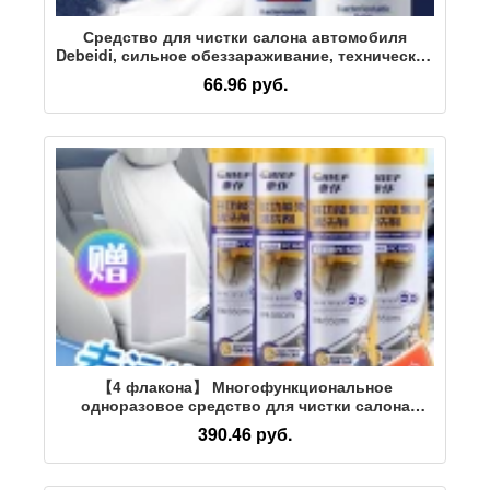
Средство для чистки салона автомобиля
Debeidi, сильное обеззараживание, техническое
обслуживание, одноразовое,
66.96 руб.
многофункциональное пенное чистящее
средство, чистка кожи
【4 флакона】 Многофункциональное
одноразовое средство для чистки салона
автомобиля для прислуги, поролонового
390.46 руб.
потолка, кожаных сидений