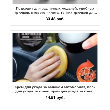
Подходит для различных моделей, удобных
крючков, второго пилота, тонких крючков для
хранения в бардачке, предметов интерьера
33.48 руб.
автомобиля.
Крем для ухода за салоном автомобиля, воск
для ухода за кожей, крем для ухода за кожей
сидений, средство для ухода, чистка кожаной
14.51 руб.
обуви