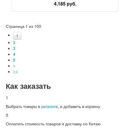
Стойкий Кулон Подарочный Кулон
4.185 руб.
Автомобильная ароматерапия благовония
Таблетки
Страница 1 из 100
1
2
3
4
5
>
>>
Как заказать
1
Выбрать товары в
каталоге
, и добавить в корзину
3
Оплатить стоимость товаров и доставку по Китаю