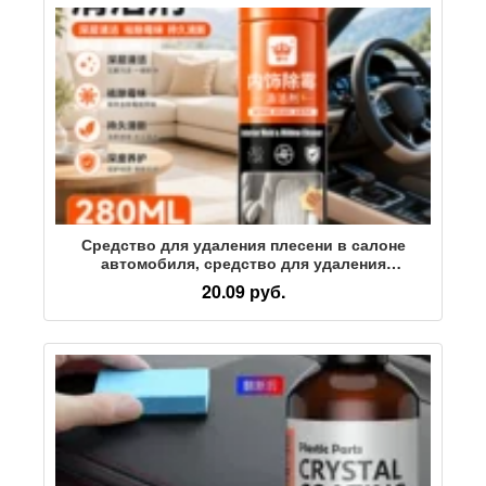
Средство для удаления плесени в салоне
автомобиля, средство для удаления
автомобильной плесени, средство для
20.09 руб.
удаления плесени в быту, средство для чистки
сидений