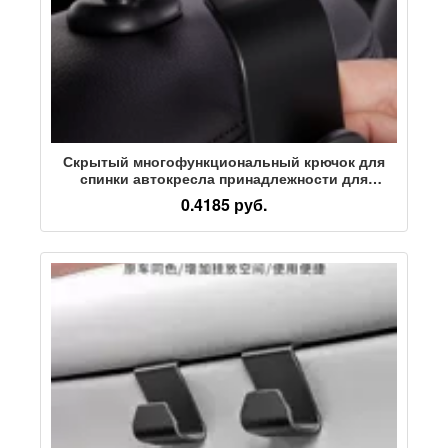
Скрытый многофункциональный крючок для
спинки автокресла принадлежности для
интерьера автомобиля креативный маленький
0.4185 руб.
крючок для спинки заднего сиденья
автомобиля