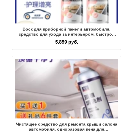
Воск для приборной панели автомобиля,
средство для ухода за интерьером, быстрое
нанесение покрытия, средство для
5.859 руб.
восстановления кожаных сидений,
обеззараживание, яркий защитный воск для
приборной панели
Чистящее средство для ремонта крыши салона
автомобиля, одноразовая пена для