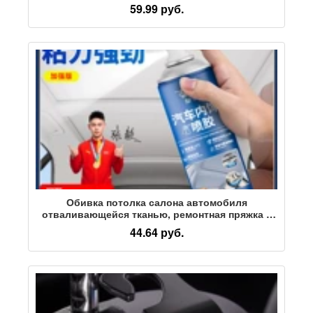
автомобиля, специальный
59.99 руб.
многофункциональный чистящий инструмент
для обеззараживания помещений
Обивка потолка салона автомобиля
отваливающейся тканью, ремонтная пряжка с
распылителем клея, модификация крыши
44.64 руб.
автомобиля, внутренняя ткань, кожа,
самоклеящаяся специальная самоклеящаяся