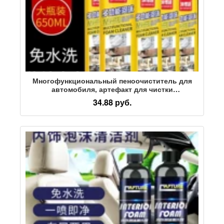
Многофункциональный пеноочиститель для
автомобиля, артефакт для чистки
автомобилей, универсальное потолочное
34.88 руб.
сиденье в салоне автомобиля, не поддающееся
мойке