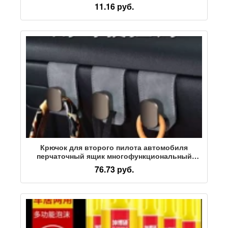
коврики для хранения, устойчивые к высоким
11.16 руб.
температурам, не оставляющие следов,
моющиеся украшения для парфюмерии,
фиксированные наклейки
Крючок для второго пилота автомобиля
перчаточный ящик многофункциональный
крючок для хранения автомобильных
76.73 руб.
принадлежностей крючок для хранения салона
автомобиля