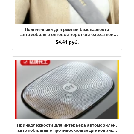
Подплечники для ремней безопасности
автомобиля с оптовой короткой бархатной
вышивкой, однотонный удлиненный
54.41 руб.
автомобиль для больших грузовиков на
дальние расстояния, внутренняя отделка
салона
Принадлежности для интерьера автомобилей,
автомобильные противоскользящие коврики,