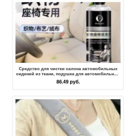
Средство для чистки салона автомобильных
сидений из ткани, подушка для автомобильных
сидений, ткань, фланель, тканый материал,
86.49 руб.
одноразовое средство для чистки, сильное
обеззараживание