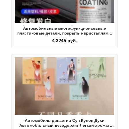
Автомобильные многофункциональные
пластиковые детали, покрытые кристаллами,
восстанавливающее средство, восстановитель
4.3245 руб.
старения черного автомобильного бампера,
салона автомобиля.
Автомобиль династии Сун Кулон Духи
Автомобильный дезодорант Легкий аромат