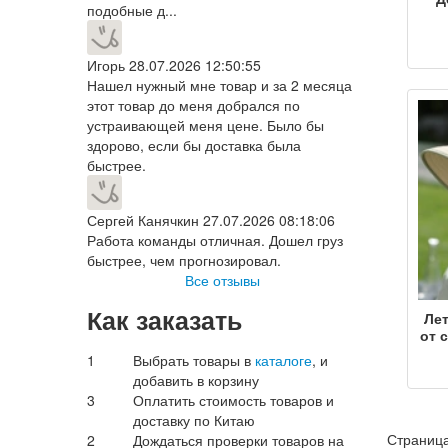
подобные д...
м
по
Игорь
28.07.2026 12:50:55
ш
у
Нашел нужный мне товар и за 2 месяца
шап
этот товар до меня добрался по
устраивающей меня цене. Было бы
зи
здорово, если бы доставка была
быстрее.
Сергей Канячкин
27.07.2026 08:18:06
Работа команды отличная. Дошел груз
быстрее, чем прогнозировал.
Все отзывы
Как заказать
Лет
от 
1
Выбрать товары в
каталоге
, и
уль
добавить в корзину
3
Оплатить стоимость товаров и
ма
доставку по Китаю
сол
Страница
2
Дождаться проверки товаров на