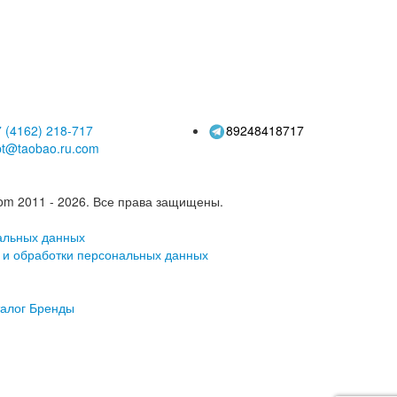
япа рыбака
козырек, новинка 2026
 (4162)
218-717
89248418717
pt@taobao.ru.com
om 2011 - 2026.
Все права защищены.
альных данных
 и обработки персональных данных
алог
Бренды