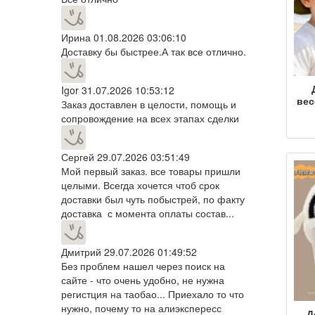
Ирина
01.08.2026 03:06:10
Доставку бы быстрее.А так все отлично.
Igor
31.07.2026 10:53:12
вес
Заказ доставлен в целости, помощь и
сопровождение на всех этапах сделки
ш
жен
с
Сергей
29.07.2026 03:51:49
Мой первый заказ. все товары пришли
целыми. Всегда хочется чтоб срок
р
доставки был чуть побыстрей, по факту
доставка с момента оплаты состав...
Дмитрий
29.07.2026 01:49:52
Без проблем нашел через поиск на
сайте - что очень удобно, не нужна
регистция на таобао... Приехало то что
нужно, почему то на алиэкспересс
Д