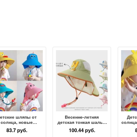
етские шляпы от
Весенне-летняя
Детс
солнца, новые
детская тонкая шаль с
солнца
солнцезащитные
большими полями и
и де
83.7 руб.
100.44 руб.
япы с защитой от
пустым верхом, шляпа
шляп