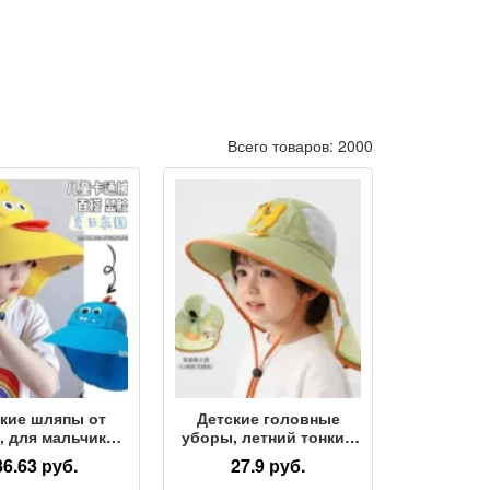
Всего товаров: 2000
кие шляпы от
Детские головные
, для мальчиков
уборы, летний тонкий
вочек, летние
козырек от солнца,
86.63 руб.
27.9 руб.
ы от солнца с
дышащие головные